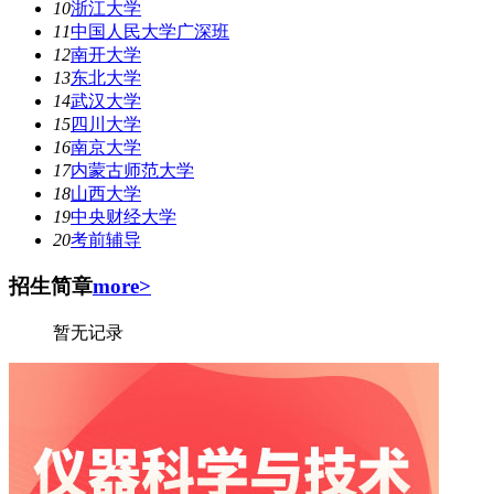
10
浙江大学
11
中国人民大学广深班
12
南开大学
13
东北大学
14
武汉大学
15
四川大学
16
南京大学
17
内蒙古师范大学
18
山西大学
19
中央财经大学
20
考前辅导
招生简章
more>
暂无记录