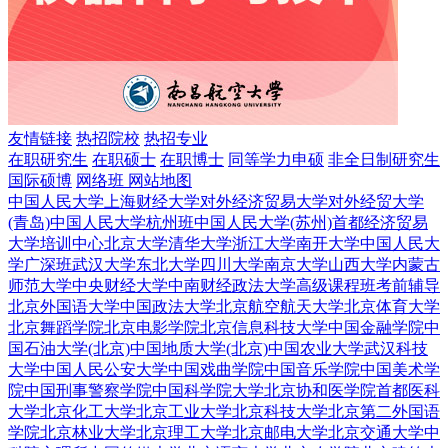
友情链接
热招院校
热招专业
在职研究生
在职硕士
在职博士
同等学力申硕
非全日制研究生
国际硕博
网络班
网站地图
中国人民大学
上海财经大学
对外经济贸易大学
对外经贸大学
(青岛)
中国人民大学杭州班
中国人民大学(苏州)
首都经济贸易
大学培训中心
北京大学
清华大学
浙江大学
南开大学
中国人民大
学广深班
武汉大学
东北大学
四川大学
南京大学
山西大学
内蒙古
师范大学
中央财经大学
中南财经政法大学
高级课程班
考前辅导
北京外国语大学
中国政法大学
北京航空航天大学
北京体育大学
北京舞蹈学院
北京电影学院
北京信息科技大学
中国金融学院
中
国石油大学(北京)
中国地质大学(北京)
中国农业大学
武汉科技
大学
中国人民公安大学
中国戏曲学院
中国音乐学院
中国美术学
院
中国刑事警察学院
中国科学院大学
北京协和医学院
首都医科
大学
北京化工大学
北京工业大学
北京科技大学
北京第二外国语
学院
北京林业大学
北京理工大学
北京邮电大学
北京交通大学
中