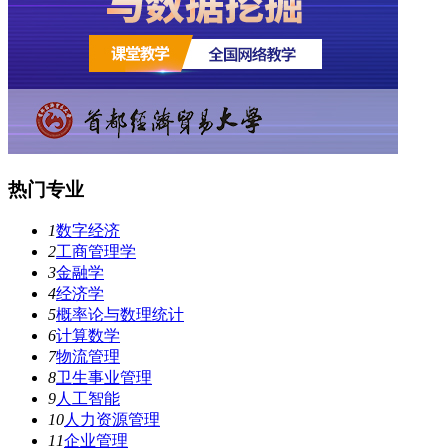
热门专业
1
数字经济
2
工商管理学
3
金融学
4
经济学
5
概率论与数理统计
6
计算数学
7
物流管理
8
卫生事业管理
9
人工智能
10
人力资源管理
11
企业管理