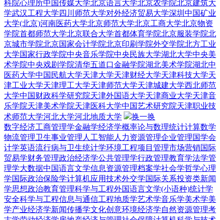
科院心理所
中国传媒大学
北京语言大学
北京农学院
北京建筑大
学
武汉工程大学
四川师范大学
对外经济贸易大学深圳
中国矿业
大学(北京)
河南医药大学
北京师范大学
北京工商大学
北京物资
学院
首都师范大学
北京联合大学
首都体育学院
北京服装学院
北
京城市学院
北京国家会计学院
北京印刷学院
外交学院
北方工业
大学
国家行政学院
中央音乐学院
中央民族大学
湖北大学
中央美
术学院
中央戏剧学院
清华五道口金融学院
湖北美术学院
湖北中
医药大学
中国民航大学
天津大学
天津财经大学
天津科技大学
天
津工业大学
天津理工大学
天津师范大学
天津城建大学
西北师范
大学
中国财政科学研究院
天津外国语大学
天津商业大学
天津音
乐学院
天津美术学院
天津医科大学
中国艺术研究院
天津职业技
术师范大学
河北大学
河北地质大学
换一换
数字经济
工商管理学
金融学
经济学
概率论与数理统计
计算数学
物流管理
卫生事业管理
人工智能
人力资源管理
企业管理
国学
会
计学
英语
流行病与卫生统计学
环境工程
项目管理
市场营销
国际
贸易学
财务管理
政治经济学
公共管理学
行政管理
教育学
法学
管
理学
大数据
中国语言文学
信息资源管理
档案学
社会学
哲学
心理
学
国际政治
保险学
计算机应用技术
外交学
国际关系
投资类
新闻
学
思想政治教育
管理科学与工程
外国语言文学(小语种)
统计学
安全科学与工程
信息与通信工程
地质学
艺术学
音乐学
美术学
美
学
产业经济学
新闻传播学
文化创意
环境经济学
自然资源管理
考
古学
劳动经济学
房地产经济与管理
社会保障
计算机科学与技术