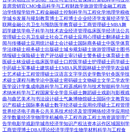
首席营销官CMO
食品科学与工程
财政学
旅游管理
金融工程
政
治学
情报学
软件工程
金融硕士
控制科学与工程
化学
地理学
税收
学
城乡发展与规划
教育博士
工程博士
企业经济学
发展经济学
互
联网金融
公共卫生与预防医学
教育硕士
工商管理硕士MBA
舞
蹈学
建筑学
电子科学与技术
农业经济管理
临床医学
经济法
公共
管理硕士
公共卫生硕士
社会工作硕士
应用心理硕士
翻译硕士
新
闻与传播硕士
应用统计硕士
会计硕士
国际商务硕士
中医学
体育
学
法律硕士
税务硕士
出版硕士
城乡规划硕士
旅游管理硕士
图书
情报硕士
保险硕士
资产评估硕士
审计硕士
警务硕士
体育硕士
兽
医硕士
林业硕士
临床医学硕士
口腔医学硕士
护理硕士
药学硕士
中药硕士
军事硕士
建筑硕士
EMBA
风景园林硕士
护理学
农业硕
士
艺术硕士
工程管理硕士
汉语言文字学
历史学
数学
针灸
医学技
术硕士
课程与教学论
中医硕士
密码硕士
文物硕士
文学
工学
农学
医学
设计学
集成电路科学与工程
遥感科学与技术
智能科学与技
术
纳米科学与工程
国家安全学
音乐硕士
舞蹈硕士
戏剧与影视
戏
曲与曲艺
美术与书法
设计硕士
气象
博物馆硕士
国际中文教育
知
识产权硕士
国际事务硕士
数字经济硕士
应用伦理硕士
工程管理
世界经济
电子商务
公共关系
技术经济及管理
网络经济学
应用经
济学
数量经济学
物理学
机械电子工程
市政工程
土地资源管理
广
告学
电影学
戏剧学
城市经济学
知识产权法
资本运作
区域国别学
工商管理博士DBA
理论经济学
理学
生物学
材料科学与工程
食