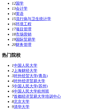
12
国学
13
会计学
14
英语
15
流行病与卫生统计学
16
环境工程
17
项目管理
18
市场营销
19
国际贸易学
20
财务管理
热门院校
1
中国人民大学
2
上海财经大学
3
对外经贸大学(青岛)
4
对外经济贸易大学
5
中国人民大学(苏州)
6
中国人民大学杭州班
7
首都经济贸易大学培训中心
8
北京大学
9
清华大学