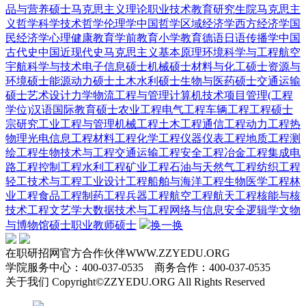
品与营养硕士
马克思主义理论
职业技术教育
研究生院
马克思主
义哲学
科学技术哲学
伦理学
中国哲学
区域经济学
西方经济学
国
民经济学
心理健康教育
学前教育
小学教育
德语
日语
传播学
中国
古代史
中国近现代史
马克思主义基本原理
环境科学与工程
航空
宇航科学与技术
电子信息硕士
机械硕士
材料与化工硕士
资源与
环境硕士
能源动力硕士
土木水利硕士
生物与医药硕士
交通运输
硕士
艺术设计
力学
物流工程与管理
计算机技术
项目管理(工程
学位)
汉语国际教育硕士
农业工程
电气工程
车辆工程
工程硕士
宗研究
工业工程与管理
机械工程
土木工程
通信工程
动力工程热
物理
光电信息工程
材料工程
化学工程
仪器仪表工程
地质工程
测
绘工程
生物技术与工程
交通运输工程
安全工程
冶金工程
集成电
路工程
控制工程
水利工程
矿业工程
石油与天然气工程
纺织工程
轻工技术与工程
工业设计工程
船舶与海洋工程
生物医学工程
林
业工程
食品工程
制药工程
兵器工程
航空工程
航天工程
核能与核
技术工程
文艺学
大数据技术与工程
网络与信息安全
逻辑学
文物
与博物馆硕士
职业教师硕士
换一换
在职研招网官方合作伙伴WWW.ZZYEDU.ORG
学院服务中心：400-037-0535 商务合作：400-037-0535
关于我们 Copyright©ZZYEDU.ORG All Rights Reserved