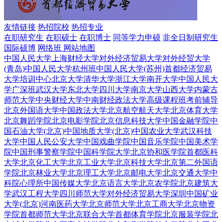
友情链接
热招院校
热招专业
在职研究生
在职硕士
在职博士
同等学力申硕
非全日制研究生
国际硕博
网络班
网站地图
中国人民大学
上海财经大学
对外经济贸易大学
对外经贸大学
(青岛)
中国人民大学杭州班
中国人民大学(苏州)
首都经济贸易
大学培训中心
北京大学
清华大学
浙江大学
南开大学
中国人民大
学广深班
武汉大学
东北大学
四川大学
南京大学
山西大学
内蒙古
师范大学
中央财经大学
中南财经政法大学
高级课程班
考前辅导
北京外国语大学
中国政法大学
北京航空航天大学
北京体育大学
北京舞蹈学院
北京电影学院
北京信息科技大学
中国金融学院
中
国石油大学(北京)
中国地质大学(北京)
中国农业大学
武汉科技
大学
中国人民公安大学
中国戏曲学院
中国音乐学院
中国美术学
院
中国刑事警察学院
中国科学院大学
北京协和医学院
首都医科
大学
北京化工大学
北京工业大学
北京科技大学
北京第二外国语
学院
北京林业大学
北京理工大学
北京邮电大学
北京交通大学
中
科院心理所
中国传媒大学
北京语言大学
北京农学院
北京建筑大
学
武汉工程大学
四川师范大学
对外经济贸易大学深圳
中国矿业
大学(北京)
河南医药大学
北京师范大学
北京工商大学
北京物资
学院
首都师范大学
北京联合大学
首都体育学院
北京服装学院
北