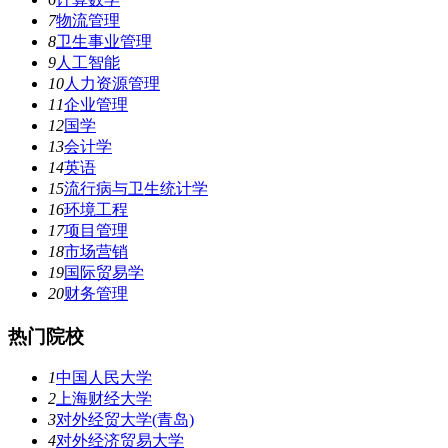
7
物流管理
8
卫生事业管理
9
人工智能
10
人力资源管理
11
企业管理
12
国学
13
会计学
14
英语
15
流行病与卫生统计学
16
环境工程
17
项目管理
18
市场营销
19
国际贸易学
20
财务管理
热门院校
1
中国人民大学
2
上海财经大学
3
对外经贸大学(青岛)
4
对外经济贸易大学