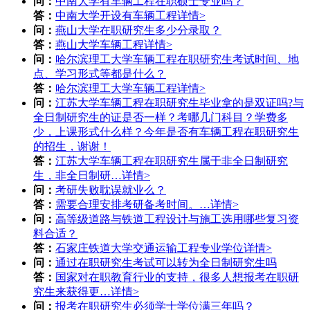
问：
中南大学有车辆工程在职硕士专业吗？
答：
中南大学开设有车辆工程
详情>
问：
燕山大学在职研究生多少分录取？
答：
燕山大学车辆工程
详情>
问：
哈尔滨理工大学车辆工程在职研究生考试时间、地
点、学习形式等都是什么？
答：
哈尔滨理工大学车辆工程
详情>
问：
江苏大学车辆工程在职研究生毕业拿的是双证吗?与
全日制研究生的证是否一样？考哪几门科目？学费多
少，上课形式什么样？今年是否有车辆工程在职研究生
的招生，谢谢！
答：
江苏大学车辆工程在职研究生属于非全日制研究
生，非全日制研…
详情>
问：
考研失败耽误就业么？
答：
需要合理安排考研备考时间。…
详情>
问：
高等级道路与铁道工程设计与施工选用哪些复习资
料合适？
答：
石家庄铁道大学交通运输工程专业学位
详情>
问：
通过在职研究生考试可以转为全日制研究生吗
答：
国家对在职教育行业的支持，很多人想报考在职研
究生来获得更…
详情>
问：
报考在职研究生必须学士学位满三年吗？