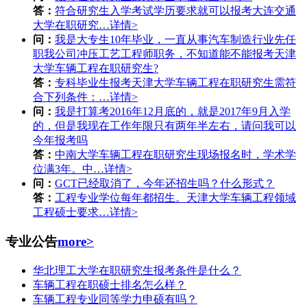
答：
符合研究生入学考试学历要求就可以报考大连交通
大学在职研究…
详情>
问：
我是大专生10年毕业，一直从事汽车制造行业先任
职我公司冲压工艺工程师职务，不知道能不能报考天津
大学车辆工程在职研究生?
答：
专科毕业生报考天津大学车辆工程在职研究生需符
合下列条件：…
详情>
问：
我是打算考2016年12月底的，就是2017年9月入学
的，但是我现在工作年限只有两年半左右，请问我可以
今年报考吗
答：
中南大学车辆工程在职研究生现场报名时，学术学
位满3年。中…
详情>
问：
GCT已经取消了，今年还招生吗？什么形式？
答：
工程专业学位每年都招生。天津大学车辆工程领域
工程硕士要求…
详情>
专业公告
more>
华北理工大学在职研究生报考条件是什么？
车辆工程在职硕士排名怎么样？
车辆工程专业同等学力申硕有吗？