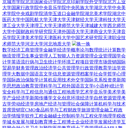
京城市学院
北京国家会计学院
北京印刷学院
外交学院
北方工业
大学
国家行政学院
中央音乐学院
中央民族大学
湖北大学
中央美
术学院
中央戏剧学院
清华五道口金融学院
湖北美术学院
湖北中
医药大学
中国民航大学
天津大学
天津财经大学
天津科技大学
天
津工业大学
天津理工大学
天津师范大学
天津城建大学
西北师范
大学
中国财政科学研究院
天津外国语大学
天津商业大学
天津音
乐学院
天津美术学院
天津医科大学
中国艺术研究院
天津职业技
术师范大学
河北大学
河北地质大学
换一换
数字经济
工商管理学
金融学
经济学
概率论与数理统计
计算数学
物流管理
卫生事业管理
人工智能
人力资源管理
企业管理
国学
会
计学
英语
流行病与卫生统计学
环境工程
项目管理
市场营销
国际
贸易学
财务管理
政治经济学
公共管理学
行政管理
教育学
法学
管
理学
大数据
中国语言文学
信息资源管理
档案学
社会学
哲学
心理
学
国际政治
保险学
计算机应用技术
外交学
国际关系
投资类
新闻
学
思想政治教育
管理科学与工程
外国语言文学(小语种)
统计学
安全科学与工程
信息与通信工程
地质学
艺术学
音乐学
美术学
美
学
产业经济学
新闻传播学
文化创意
环境经济学
自然资源管理
考
古学
劳动经济学
房地产经济与管理
社会保障
计算机科学与技术
首席营销官CMO
食品科学与工程
财政学
旅游管理
金融工程
政
治学
情报学
软件工程
金融硕士
控制科学与工程
化学
地理学
税收
学
城乡发展与规划
教育博士
工程博士
企业经济学
发展经济学
互
联网金融
公共卫生与预防医学
教育硕士
工商管理硕士MBA
舞