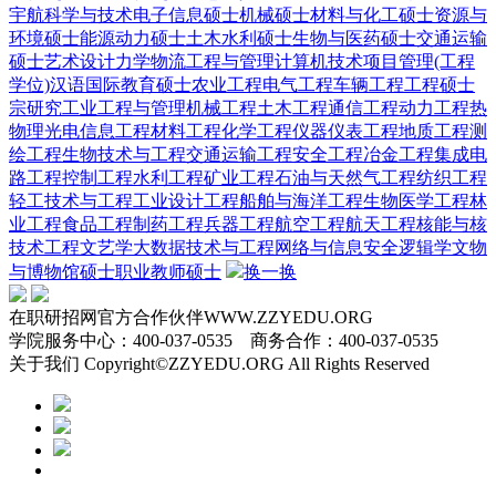
宇航科学与技术
电子信息硕士
机械硕士
材料与化工硕士
资源与
环境硕士
能源动力硕士
土木水利硕士
生物与医药硕士
交通运输
硕士
艺术设计
力学
物流工程与管理
计算机技术
项目管理(工程
学位)
汉语国际教育硕士
农业工程
电气工程
车辆工程
工程硕士
宗研究
工业工程与管理
机械工程
土木工程
通信工程
动力工程热
物理
光电信息工程
材料工程
化学工程
仪器仪表工程
地质工程
测
绘工程
生物技术与工程
交通运输工程
安全工程
冶金工程
集成电
路工程
控制工程
水利工程
矿业工程
石油与天然气工程
纺织工程
轻工技术与工程
工业设计工程
船舶与海洋工程
生物医学工程
林
业工程
食品工程
制药工程
兵器工程
航空工程
航天工程
核能与核
技术工程
文艺学
大数据技术与工程
网络与信息安全
逻辑学
文物
与博物馆硕士
职业教师硕士
换一换
在职研招网官方合作伙伴WWW.ZZYEDU.ORG
学院服务中心：400-037-0535 商务合作：400-037-0535
关于我们 Copyright©ZZYEDU.ORG All Rights Reserved