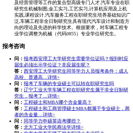
及经营管理等工作的复合型高级专门人才.汽车专业在职
研究生机械制图,金工实习,工艺实习,计算机应用及上机
实践,课程设计.汽车服务工程在职研究生培养基础知识广
泛,车辆工程非全日制研究生具有现代汽车设计和制造方
向的理论及先进的科学技术。根据要求，对车辆工程专
业学位调整为机械（代码0855）专业学位研究生。
报考咨询
问：
报考西安理工大学研究生需要学位证吗？报到时应
届生必须出示学位证？非应届生呢？
答：
西安理工大学研究生同等学力人员报考条件：成人
高校、普通高…
详情>
问：
报考了车辆的专业硕士可以转在职研究生吗
答：
辽宁工业大学车辆工程在职研究生属于非全日制研
究生，报考了…
详情>
问：
工程硕士和MBA哪个含金量高？
答：
工程硕士和工商管理硕士MBA都属于专业硕士，两
者的含金量…
详情>
问：
同等学力申硕英语考哪些？
答：
北方工业大学民商法学
详情>