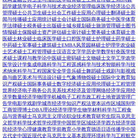
蹈学
建筑学
电子科学与技术
农业经济管理
临床医学
经济法
公共
管理硕士
公共卫生硕士
社会工作硕士
应用心理硕士
翻译硕士
新
闻与传播硕士
应用统计硕士
会计硕士
国际商务硕士
中医学
体育
学
法律硕士
税务硕士
出版硕士
城乡规划硕士
旅游管理硕士
图书
情报硕士
保险硕士
资产评估硕士
审计硕士
警务硕士
体育硕士
兽
医硕士
林业硕士
临床医学硕士
口腔医学硕士
护理硕士
药学硕士
中药硕士
军事硕士
建筑硕士
EMBA
风景园林硕士
护理学
农业硕
士
艺术硕士
工程管理硕士
汉语言文字学
历史学
数学
针灸
医学技
术硕士
课程与教学论
中医硕士
密码硕士
文物硕士
文学
工学
农学
医学
设计学
集成电路科学与工程
遥感科学与技术
智能科学与技
术
纳米科学与工程
国家安全学
音乐硕士
舞蹈硕士
戏剧与影视
戏
曲与曲艺
美术与书法
设计硕士
气象
博物馆硕士
国际中文教育
知
识产权硕士
国际事务硕士
数字经济硕士
应用伦理硕士
工程管理
世界经济
电子商务
公共关系
技术经济及管理
网络经济学
应用经
济学
数量经济学
物理学
机械电子工程
市政工程
土地资源管理
广
告学
电影学
戏剧学
城市经济学
知识产权法
资本运作
区域国别学
工商管理博士DBA
理论经济学
理学
生物学
材料科学与工程
食
品与营养硕士
马克思主义理论
职业技术教育
研究生院
马克思主
义哲学
科学技术哲学
伦理学
中国哲学
区域经济学
西方经济学
国
民经济学
心理健康教育
学前教育
小学教育
德语
日语
传播学
中国
古代史
中国近现代史
马克思主义基本原理
环境科学与工程
航空