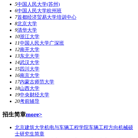
5
中国人民大学(苏州)
6
中国人民大学杭州班
7
首都经济贸易大学培训中心
8
北京大学
9
清华大学
10
浙江大学
11
中国人民大学广深班
12
南开大学
13
东北大学
14
武汉大学
15
四川大学
16
南京大学
17
内蒙古师范大学
18
山西大学
19
中央财经大学
20
考前辅导
招生简章
more>
北京建筑大学机电与车辆工程学院车辆工程方向机械硕
士研究生简章