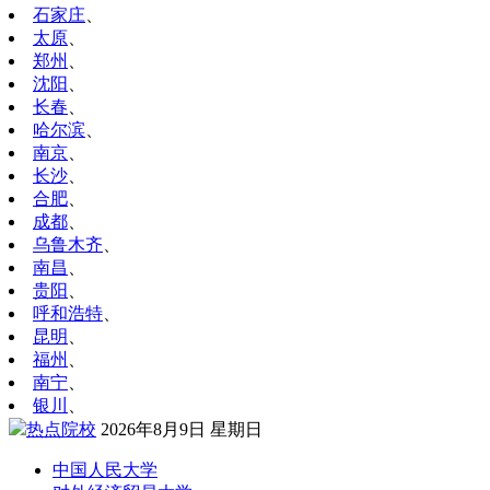
石家庄
、
太原
、
郑州
、
沈阳
、
长春
、
哈尔滨
、
南京
、
长沙
、
合肥
、
成都
、
乌鲁木齐
、
南昌
、
贵阳
、
呼和浩特
、
昆明
、
福州
、
南宁
、
银川
、
热点院校
2026年8月9日 星期日
中国人民大学