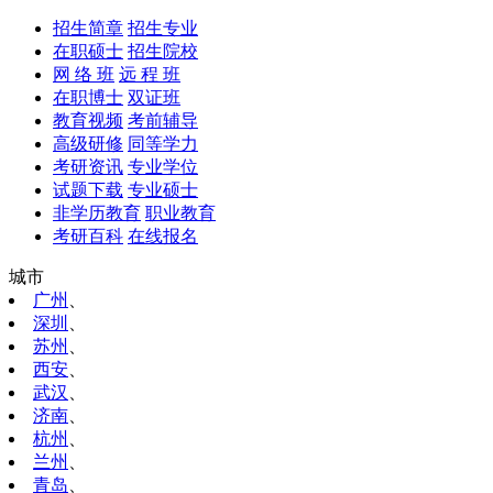
招生简章
招生专业
在职硕士
招生院校
网 络 班
远 程 班
在职博士
双证班
教育视频
考前辅导
高级研修
同等学力
考研资讯
专业学位
试题下载
专业硕士
非学历教育
职业教育
考研百科
在线报名
城市
广州
、
深圳
、
苏州
、
西安
、
武汉
、
济南
、
杭州
、
兰州
、
青岛
、