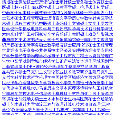
情报硕士
保险硕士
资产评估硕士
审计硕士
警务硕士
体育硕士
兽
医硕士
林业硕士
临床医学硕士
口腔医学硕士
护理硕士
药学硕士
中药硕士
军事硕士
建筑硕士
EMBA
风景园林硕士
护理学
农业硕
士
艺术硕士
工程管理硕士
汉语言文字学
历史学
数学
针灸
医学技
术硕士
课程与教学论
中医硕士
密码硕士
文物硕士
文学
工学
农学
医学
设计学
集成电路科学与工程
遥感科学与技术
智能科学与技
术
纳米科学与工程
国家安全学
音乐硕士
舞蹈硕士
戏剧与影视
戏
曲与曲艺
美术与书法
设计硕士
气象
博物馆硕士
国际中文教育
知
识产权硕士
国际事务硕士
数字经济硕士
应用伦理硕士
工程管理
世界经济
电子商务
公共关系
技术经济及管理
网络经济学
应用经
济学
数量经济学
物理学
机械电子工程
市政工程
土地资源管理
广
告学
电影学
戏剧学
城市经济学
知识产权法
资本运作
区域国别学
工商管理博士DBA
理论经济学
理学
生物学
材料科学与工程
食
品与营养硕士
马克思主义理论
职业技术教育
研究生院
马克思主
义哲学
科学技术哲学
伦理学
中国哲学
区域经济学
西方经济学
国
民经济学
心理健康教育
学前教育
小学教育
德语
日语
传播学
中国
古代史
中国近现代史
马克思主义基本原理
环境科学与工程
航空
宇航科学与技术
电子信息硕士
机械硕士
材料与化工硕士
资源与
环境硕士
能源动力硕士
土木水利硕士
生物与医药硕士
交通运输
硕士
艺术设计
力学
物流工程与管理
计算机技术
项目管理(工程
学位)
汉语国际教育硕士
农业工程
电气工程
车辆工程
工程硕士