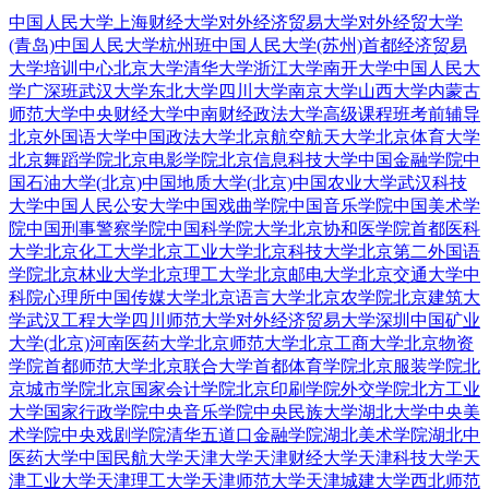
中国人民大学
上海财经大学
对外经济贸易大学
对外经贸大学
(青岛)
中国人民大学杭州班
中国人民大学(苏州)
首都经济贸易
大学培训中心
北京大学
清华大学
浙江大学
南开大学
中国人民大
学广深班
武汉大学
东北大学
四川大学
南京大学
山西大学
内蒙古
师范大学
中央财经大学
中南财经政法大学
高级课程班
考前辅导
北京外国语大学
中国政法大学
北京航空航天大学
北京体育大学
北京舞蹈学院
北京电影学院
北京信息科技大学
中国金融学院
中
国石油大学(北京)
中国地质大学(北京)
中国农业大学
武汉科技
大学
中国人民公安大学
中国戏曲学院
中国音乐学院
中国美术学
院
中国刑事警察学院
中国科学院大学
北京协和医学院
首都医科
大学
北京化工大学
北京工业大学
北京科技大学
北京第二外国语
学院
北京林业大学
北京理工大学
北京邮电大学
北京交通大学
中
科院心理所
中国传媒大学
北京语言大学
北京农学院
北京建筑大
学
武汉工程大学
四川师范大学
对外经济贸易大学深圳
中国矿业
大学(北京)
河南医药大学
北京师范大学
北京工商大学
北京物资
学院
首都师范大学
北京联合大学
首都体育学院
北京服装学院
北
京城市学院
北京国家会计学院
北京印刷学院
外交学院
北方工业
大学
国家行政学院
中央音乐学院
中央民族大学
湖北大学
中央美
术学院
中央戏剧学院
清华五道口金融学院
湖北美术学院
湖北中
医药大学
中国民航大学
天津大学
天津财经大学
天津科技大学
天
津工业大学
天津理工大学
天津师范大学
天津城建大学
西北师范