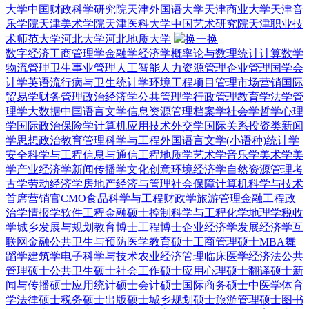
大学
中国财政科学研究院
天津外国语大学
天津商业大学
天津音
乐学院
天津美术学院
天津医科大学
中国艺术研究院
天津职业技
术师范大学
河北大学
河北地质大学
换一换
数字经济
工商管理学
金融学
经济学
概率论与数理统计
计算数学
物流管理
卫生事业管理
人工智能
人力资源管理
企业管理
国学
会
计学
英语
流行病与卫生统计学
环境工程
项目管理
市场营销
国际
贸易学
财务管理
政治经济学
公共管理学
行政管理
教育学
法学
管
理学
大数据
中国语言文学
信息资源管理
档案学
社会学
哲学
心理
学
国际政治
保险学
计算机应用技术
外交学
国际关系
投资类
新闻
学
思想政治教育
管理科学与工程
外国语言文学(小语种)
统计学
安全科学与工程
信息与通信工程
地质学
艺术学
音乐学
美术学
美
学
产业经济学
新闻传播学
文化创意
环境经济学
自然资源管理
考
古学
劳动经济学
房地产经济与管理
社会保障
计算机科学与技术
首席营销官CMO
食品科学与工程
财政学
旅游管理
金融工程
政
治学
情报学
软件工程
金融硕士
控制科学与工程
化学
地理学
税收
学
城乡发展与规划
教育博士
工程博士
企业经济学
发展经济学
互
联网金融
公共卫生与预防医学
教育硕士
工商管理硕士MBA
舞
蹈学
建筑学
电子科学与技术
农业经济管理
临床医学
经济法
公共
管理硕士
公共卫生硕士
社会工作硕士
应用心理硕士
翻译硕士
新
闻与传播硕士
应用统计硕士
会计硕士
国际商务硕士
中医学
体育
学
法律硕士
税务硕士
出版硕士
城乡规划硕士
旅游管理硕士
图书