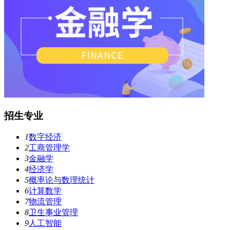
招生专业
1
数字经济
2
工商管理学
3
金融学
4
经济学
5
概率论与数理统计
6
计算数学
7
物流管理
8
卫生事业管理
9
人工智能