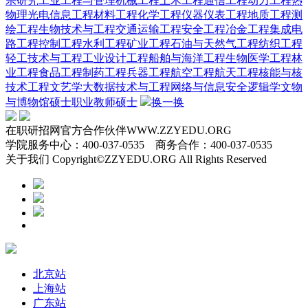
宗研究
工业工程与管理
机械工程
土木工程
通信工程
动力工程热
物理
光电信息工程
材料工程
化学工程
仪器仪表工程
地质工程
测
绘工程
生物技术与工程
交通运输工程
安全工程
冶金工程
集成电
路工程
控制工程
水利工程
矿业工程
石油与天然气工程
纺织工程
轻工技术与工程
工业设计工程
船舶与海洋工程
生物医学工程
林
业工程
食品工程
制药工程
兵器工程
航空工程
航天工程
核能与核
技术工程
文艺学
大数据技术与工程
网络与信息安全
逻辑学
文物
与博物馆硕士
职业教师硕士
换一换
在职研招网官方合作伙伴WWW.ZZYEDU.ORG
学院服务中心：400-037-0535 商务合作：400-037-0535
关于我们 Copyright©ZZYEDU.ORG All Rights Reserved
北京站
上海站
广东站