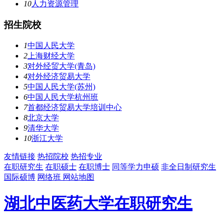
10
人力资源管理
招生院校
1
中国人民大学
2
上海财经大学
3
对外经贸大学(青岛)
4
对外经济贸易大学
5
中国人民大学(苏州)
6
中国人民大学杭州班
7
首都经济贸易大学培训中心
8
北京大学
9
清华大学
10
浙江大学
友情链接
热招院校
热招专业
在职研究生
在职硕士
在职博士
同等学力申硕
非全日制研究生
国际硕博
网络班
网站地图
湖北中医药大学在职研究生