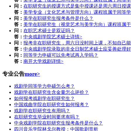
问：
在职研究生的授课方式是集中授课还是周六周日授课
答：
美学专业（文化艺术与管理方向）课程班属于同等学
问：
美学在职研究生报考条件是什么？
答：
美学在职研究生（视觉艺术与美学方向）课程班属于
问：
在职艺术硕士是双证吗？
答：
中央戏剧学院艺术硕士
详情>
问：
报考非在职研究生，周六日没时间上课，不知自己能
答：
中央戏剧学院录取的非全日制艺术硕士应妥善处理好
问：
同等学力申硕可以先考试再入学吗？
答：
南开大学戏剧
详情>
专业公告
more>
戏剧学同等学力申硕怎么考？
戏剧学在职研究生含金量怎么评价？
如何报考戏剧学在职研究生？
中国戏曲学院在职研究生如何报考？
戏剧学在职研究生有用吗？
在职研究生毕业时间要求有吗？
中央戏剧学院在职研究生报考条件是什么？
四川音乐学院林戈尔教授：中国歌剧赏析