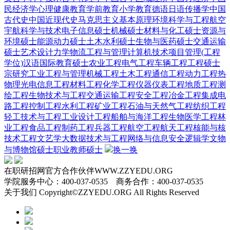
民经济学
心理健康教育
学前教育
小学教育
德语
日语
传播学
中国
古代史
中国近现代史
马克思主义基本原理
环境科学与工程
航空
宇航科学与技术
电子信息硕士
机械硕士
材料与化工硕士
资源与
环境硕士
能源动力硕士
土木水利硕士
生物与医药硕士
交通运输
硕士
艺术设计
力学
物流工程与管理
计算机技术
项目管理(工程
学位)
汉语国际教育硕士
农业工程
电气工程
车辆工程
工程硕士
宗研究
工业工程与管理
机械工程
土木工程
通信工程
动力工程热
物理
光电信息工程
材料工程
化学工程
仪器仪表工程
地质工程
测
绘工程
生物技术与工程
交通运输工程
安全工程
冶金工程
集成电
路工程
控制工程
水利工程
矿业工程
石油与天然气工程
纺织工程
轻工技术与工程
工业设计工程
船舶与海洋工程
生物医学工程
林
业工程
食品工程
制药工程
兵器工程
航空工程
航天工程
核能与核
技术工程
文艺学
大数据技术与工程
网络与信息安全
逻辑学
文物
与博物馆硕士
职业教师硕士
换一换
在职研招网官方合作伙伴WWW.ZZYEDU.ORG
学院服务中心：400-037-0535 商务合作：400-037-0535
关于我们 Copyright©ZZYEDU.ORG All Rights Reserved