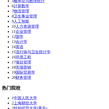
5
概率论与数理统计
6
计算数学
7
物流管理
8
卫生事业管理
9
人工智能
10
人力资源管理
11
企业管理
12
国学
13
会计学
14
英语
15
流行病与卫生统计学
16
环境工程
17
项目管理
18
市场营销
19
国际贸易学
20
财务管理
热门院校
1
中国人民大学
2
上海财经大学
3
对外经贸大学(青岛)