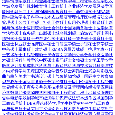
治学
情报学
软件工程
金融硕士
控制科学与工程
化学
地理学
税收
学
城乡发展与规划
教育博士
工程博士
企业经济学
发展经济学
互
联网金融
公共卫生与预防医学
教育硕士
工商管理硕士MBA
舞
蹈学
建筑学
电子科学与技术
农业经济管理
临床医学
经济法
公共
管理硕士
公共卫生硕士
社会工作硕士
应用心理硕士
翻译硕士
新
闻与传播硕士
应用统计硕士
会计硕士
国际商务硕士
中医学
体育
学
法律硕士
税务硕士
出版硕士
城乡规划硕士
旅游管理硕士
图书
情报硕士
保险硕士
资产评估硕士
审计硕士
警务硕士
体育硕士
兽
医硕士
林业硕士
临床医学硕士
口腔医学硕士
护理硕士
药学硕士
中药硕士
军事硕士
建筑硕士
EMBA
风景园林硕士
护理学
农业硕
士
艺术硕士
工程管理硕士
汉语言文字学
历史学
数学
针灸
医学技
术硕士
课程与教学论
中医硕士
密码硕士
文物硕士
文学
工学
农学
医学
设计学
集成电路科学与工程
遥感科学与技术
智能科学与技
术
纳米科学与工程
国家安全学
音乐硕士
舞蹈硕士
戏剧与影视
戏
曲与曲艺
美术与书法
设计硕士
气象
博物馆硕士
国际中文教育
知
识产权硕士
国际事务硕士
数字经济硕士
应用伦理硕士
工程管理
世界经济
电子商务
公共关系
技术经济及管理
网络经济学
应用经
济学
数量经济学
物理学
机械电子工程
市政工程
土地资源管理
广
告学
电影学
戏剧学
城市经济学
知识产权法
资本运作
区域国别学
工商管理博士DBA
理论经济学
理学
生物学
材料科学与工程
食
品与营养硕士
马克思主义理论
职业技术教育
研究生院
马克思主
义哲学
科学技术哲学
伦理学
中国哲学
区域经济学
西方经济学
国