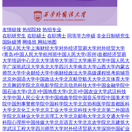
友情链接
热招院校
热招专业
在职研究生
在职硕士
在职博士
同等学力申硕
非全日制研究生
国际硕博
网络班
网站地图
中国人民大学
上海财经大学
对外经济贸易大学
对外经贸大学
(青岛)
中国人民大学杭州班
中国人民大学(苏州)
首都经济贸易
大学培训中心
北京大学
清华大学
浙江大学
南开大学
中国人民大
学广深班
武汉大学
东北大学
四川大学
南京大学
山西大学
内蒙古
师范大学
中央财经大学
中南财经政法大学
高级课程班
考前辅导
北京外国语大学
中国政法大学
北京航空航天大学
北京体育大学
北京舞蹈学院
北京电影学院
北京信息科技大学
中国金融学院
中
国石油大学(北京)
中国地质大学(北京)
中国农业大学
武汉科技
大学
中国人民公安大学
中国戏曲学院
中国音乐学院
中国美术学
院
中国刑事警察学院
中国科学院大学
北京协和医学院
首都医科
大学
北京化工大学
北京工业大学
北京科技大学
北京第二外国语
学院
北京林业大学
北京理工大学
北京邮电大学
北京交通大学
中
科院心理所
中国传媒大学
北京语言大学
北京农学院
北京建筑大
学
武汉工程大学
四川师范大学
对外经济贸易大学深圳
中国矿业