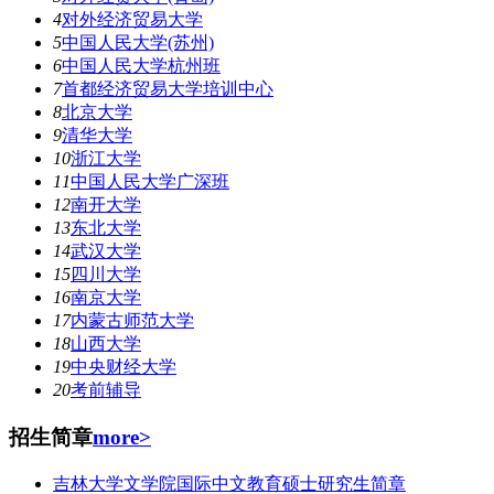
4
对外经济贸易大学
5
中国人民大学(苏州)
6
中国人民大学杭州班
7
首都经济贸易大学培训中心
8
北京大学
9
清华大学
10
浙江大学
11
中国人民大学广深班
12
南开大学
13
东北大学
14
武汉大学
15
四川大学
16
南京大学
17
内蒙古师范大学
18
山西大学
19
中央财经大学
20
考前辅导
招生简章
more>
吉林大学文学院国际中文教育硕士研究生简章