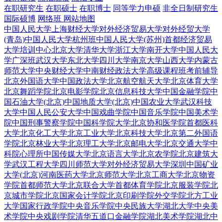
在职研究生
在职硕士
在职博士
同等学力申硕
非全日制研究生
国际硕博
网络班
网站地图
中国人民大学
上海财经大学
对外经济贸易大学
对外经贸大学
(青岛)
中国人民大学杭州班
中国人民大学(苏州)
首都经济贸易
大学培训中心
北京大学
清华大学
浙江大学
南开大学
中国人民大
学广深班
武汉大学
东北大学
四川大学
南京大学
山西大学
内蒙古
师范大学
中央财经大学
中南财经政法大学
高级课程班
考前辅导
北京外国语大学
中国政法大学
北京航空航天大学
北京体育大学
北京舞蹈学院
北京电影学院
北京信息科技大学
中国金融学院
中
国石油大学(北京)
中国地质大学(北京)
中国农业大学
武汉科技
大学
中国人民公安大学
中国戏曲学院
中国音乐学院
中国美术学
院
中国刑事警察学院
中国科学院大学
北京协和医学院
首都医科
大学
北京化工大学
北京工业大学
北京科技大学
北京第二外国语
学院
北京林业大学
北京理工大学
北京邮电大学
北京交通大学
中
科院心理所
中国传媒大学
北京语言大学
北京农学院
北京建筑大
学
武汉工程大学
四川师范大学
对外经济贸易大学深圳
中国矿业
大学(北京)
河南医药大学
北京师范大学
北京工商大学
北京物资
学院
首都师范大学
北京联合大学
首都体育学院
北京服装学院
北
京城市学院
北京国家会计学院
北京印刷学院
外交学院
北方工业
大学
国家行政学院
中央音乐学院
中央民族大学
湖北大学
中央美
术学院
中央戏剧学院
清华五道口金融学院
湖北美术学院
湖北中