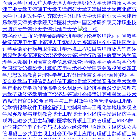
医药大学
中国民航大学
天津大学
天津财经大学
天津科技大学
天
津工业大学
天津理工大学
天津师范大学
天津城建大学
西北师范
大学
中国财政科学研究院
天津外国语大学
天津商业大学
天津音
乐学院
天津美术学院
天津医科大学
中国艺术研究院
天津职业技
术师范大学
河北大学
河北地质大学
换一换
数字经济
工商管理学
金融学
经济学
概率论与数理统计
计算数学
物流管理
卫生事业管理
人工智能
人力资源管理
企业管理
国学
会
计学
英语
流行病与卫生统计学
环境工程
项目管理
市场营销
国际
贸易学
财务管理
政治经济学
公共管理学
行政管理
教育学
法学
管
理学
大数据
中国语言文学
信息资源管理
档案学
社会学
哲学
心理
学
国际政治
保险学
计算机应用技术
外交学
国际关系
投资类
新闻
学
思想政治教育
管理科学与工程
外国语言文学(小语种)
统计学
安全科学与工程
信息与通信工程
地质学
艺术学
音乐学
美术学
美
学
产业经济学
新闻传播学
文化创意
环境经济学
自然资源管理
考
古学
劳动经济学
房地产经济与管理
社会保障
计算机科学与技术
首席营销官CMO
食品科学与工程
财政学
旅游管理
金融工程
政
治学
情报学
软件工程
金融硕士
控制科学与工程
化学
地理学
税收
学
城乡发展与规划
教育博士
工程博士
企业经济学
发展经济学
互
联网金融
公共卫生与预防医学
教育硕士
工商管理硕士MBA
舞
蹈学
建筑学
电子科学与技术
农业经济管理
临床医学
经济法
公共
管理硕士
公共卫生硕士
社会工作硕士
应用心理硕士
翻译硕士
新