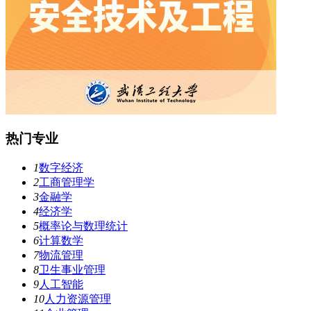
热门专业
1
数字经济
2
工商管理学
3
金融学
4
经济学
5
概率论与数理统计
6
计算数学
7
物流管理
8
卫生事业管理
9
人工智能
10
人力资源管理