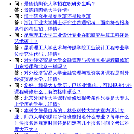
问：
景德镇陶瓷大学招在职研究生吗？
答：
景德镇陶瓷大学
详情>
问：
博士研究生是春季班还是秋季班
答：
浙江工业大学博士研究生普通招考：面向符合报考
条件的考生招…
详情>
问：
昆明理工大学工业设计专业在职研究生算工科还是
艺术硕士？
答：
昆明理工大学艺术与传媒学院工业设计工程专业学
位研究生代码…
详情>
问：
对外经济贸易大学金融管理与投资实务课程研修班
山东授课和北京一样吗？
答：
对外经济贸易大学金融管理与投资实务课程是对外
经济贸易大学…
详情>
问：
您好，我是大专学历，已毕业满3年，可以报考北外
课程研修班么，有资格申硕么？
答：
北京外国语大学课程研修班报考条件只要是大专以
上学历的学生…
详情>
问：
本科文凭是自考的，林业科技大学的室内设计专
业，师范大学的课程研修班能报名什么专业？每年什么
时候报名是规定时间还是固定有几个报名时间？考试难
度大不大？