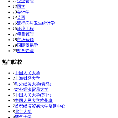
11
企业管理
12
国学
13
会计学
14
英语
15
流行病与卫生统计学
16
环境工程
17
项目管理
18
市场营销
19
国际贸易学
20
财务管理
热门院校
1
中国人民大学
2
上海财经大学
3
对外经贸大学(青岛)
4
对外经济贸易大学
5
中国人民大学(苏州)
6
中国人民大学杭州班
7
首都经济贸易大学培训中心
8
北京大学
9
清华大学