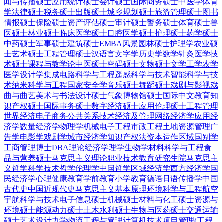
闻与传播硕士
应用统计硕士
会计硕士
国际商务硕士
中医学
体育
学
法律硕士
税务硕士
出版硕士
城乡规划硕士
旅游管理硕士
图书
情报硕士
保险硕士
资产评估硕士
审计硕士
警务硕士
体育硕士
兽
医硕士
林业硕士
临床医学硕士
口腔医学硕士
护理硕士
药学硕士
中药硕士
军事硕士
建筑硕士
EMBA
风景园林硕士
护理学
农业硕
士
艺术硕士
工程管理硕士
汉语言文字学
历史学
数学
针灸
医学技
术硕士
课程与教学论
中医硕士
密码硕士
文物硕士
文学
工学
农学
医学
设计学
集成电路科学与工程
遥感科学与技术
智能科学与技
术
纳米科学与工程
国家安全学
音乐硕士
舞蹈硕士
戏剧与影视
戏
曲与曲艺
美术与书法
设计硕士
气象
博物馆硕士
国际中文教育
知
识产权硕士
国际事务硕士
数字经济硕士
应用伦理硕士
工程管理
世界经济
电子商务
公共关系
技术经济及管理
网络经济学
应用经
济学
数量经济学
物理学
机械电子工程
市政工程
土地资源管理
广
告学
电影学
戏剧学
城市经济学
知识产权法
资本运作
区域国别学
工商管理博士DBA
理论经济学
理学
生物学
材料科学与工程
食
品与营养硕士
马克思主义理论
职业技术教育
研究生院
马克思主
义哲学
科学技术哲学
伦理学
中国哲学
区域经济学
西方经济学
国
民经济学
心理健康教育
学前教育
小学教育
德语
日语
传播学
中国
古代史
中国近现代史
马克思主义基本原理
环境科学与工程
航空
宇航科学与技术
电子信息硕士
机械硕士
材料与化工硕士
资源与
环境硕士
能源动力硕士
土木水利硕士
生物与医药硕士
交通运输
硕士
艺术设计
力学
物流工程与管理
计算机技术
项目管理(工程