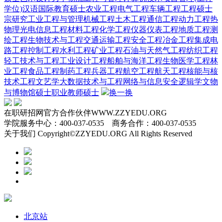
学位)
汉语国际教育硕士
农业工程
电气工程
车辆工程
工程硕士
宗研究
工业工程与管理
机械工程
土木工程
通信工程
动力工程热
物理
光电信息工程
材料工程
化学工程
仪器仪表工程
地质工程
测
绘工程
生物技术与工程
交通运输工程
安全工程
冶金工程
集成电
路工程
控制工程
水利工程
矿业工程
石油与天然气工程
纺织工程
轻工技术与工程
工业设计工程
船舶与海洋工程
生物医学工程
林
业工程
食品工程
制药工程
兵器工程
航空工程
航天工程
核能与核
技术工程
文艺学
大数据技术与工程
网络与信息安全
逻辑学
文物
与博物馆硕士
职业教师硕士
换一换
在职研招网官方合作伙伴WWW.ZZYEDU.ORG
学院服务中心：400-037-0535 商务合作：400-037-0535
关于我们 Copyright©ZZYEDU.ORG All Rights Reserved
北京站