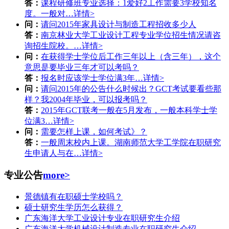
答：
课程研修班专业选择：1爱好2工作需要3学校知名
度。一般对…
详情>
问：
请问2015年家具设计与制造工程招收多少人
答：
南京林业大学工业设计工程专业学位招生情况请咨
询招生院校。…
详情>
问：
在获得学士学位后工作三年以上（含三年），这个
意思是要毕业三年才可以考吗？
答：
报名时应该学士学位满3年…
详情>
问：
请问2015年的公告什么时候出？GCT考试要看些那
样？我2004年毕业，可以报考吗？
答：
2015年GCT联考一般在5月发布，一般本科学士学
位满3…
详情>
问：
需要怎样上课，如何考试》？
答：
一般周末校内上课。湖南师范大学工学院在职研究
生申请人与在…
详情>
专业公告
more>
景德镇有在职硕士学校吗？
硕士研究生学历怎么获得？
广东海洋大学工业设计专业在职研究生介绍
广东海洋大学机械设计制造专业在职研究生介绍