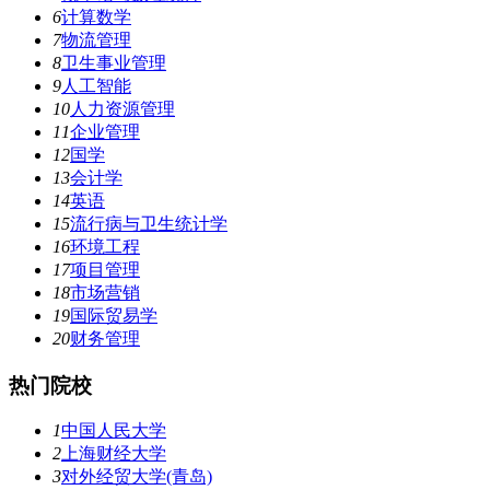
6
计算数学
7
物流管理
8
卫生事业管理
9
人工智能
10
人力资源管理
11
企业管理
12
国学
13
会计学
14
英语
15
流行病与卫生统计学
16
环境工程
17
项目管理
18
市场营销
19
国际贸易学
20
财务管理
热门院校
1
中国人民大学
2
上海财经大学
3
对外经贸大学(青岛)