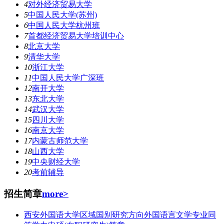
4
对外经济贸易大学
5
中国人民大学(苏州)
6
中国人民大学杭州班
7
首都经济贸易大学培训中心
8
北京大学
9
清华大学
10
浙江大学
11
中国人民大学广深班
12
南开大学
13
东北大学
14
武汉大学
15
四川大学
16
南京大学
17
内蒙古师范大学
18
山西大学
19
中央财经大学
20
考前辅导
招生简章
more>
西安外国语大学区域国别研究方向外国语言文学专业同