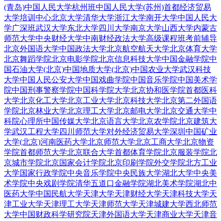
(青岛)
中国人民大学杭州班
中国人民大学(苏州)
首都经济贸易
大学培训中心
北京大学
清华大学
浙江大学
南开大学
中国人民大
学广深班
武汉大学
东北大学
四川大学
南京大学
山西大学
内蒙古
师范大学
中央财经大学
中南财经政法大学
高级课程班
考前辅导
北京外国语大学
中国政法大学
北京航空航天大学
北京体育大学
北京舞蹈学院
北京电影学院
北京信息科技大学
中国金融学院
中
国石油大学(北京)
中国地质大学(北京)
中国农业大学
武汉科技
大学
中国人民公安大学
中国戏曲学院
中国音乐学院
中国美术学
院
中国刑事警察学院
中国科学院大学
北京协和医学院
首都医科
大学
北京化工大学
北京工业大学
北京科技大学
北京第二外国语
学院
北京林业大学
北京理工大学
北京邮电大学
北京交通大学
中
科院心理所
中国传媒大学
北京语言大学
北京农学院
北京建筑大
学
武汉工程大学
四川师范大学
对外经济贸易大学深圳
中国矿业
大学(北京)
河南医药大学
北京师范大学
北京工商大学
北京物资
学院
首都师范大学
北京联合大学
首都体育学院
北京服装学院
北
京城市学院
北京国家会计学院
北京印刷学院
外交学院
北方工业
大学
国家行政学院
中央音乐学院
中央民族大学
湖北大学
中央美
术学院
中央戏剧学院
清华五道口金融学院
湖北美术学院
湖北中
医药大学
中国民航大学
天津大学
天津财经大学
天津科技大学
天
津工业大学
天津理工大学
天津师范大学
天津城建大学
西北师范
大学
中国财政科学研究院
天津外国语大学
天津商业大学
天津音