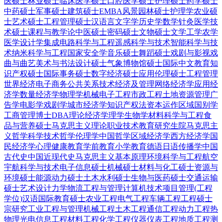
医硕士
林业硕士
临床医学硕士
口腔医学硕士
护理硕士
药学硕士
中药硕士
军事硕士
建筑硕士
EMBA
风景园林硕士
护理学
农业硕
士
艺术硕士
工程管理硕士
汉语言文字学
历史学
数学
针灸
医学技
术硕士
课程与教学论
中医硕士
密码硕士
文物硕士
文学
工学
农学
医学
设计学
集成电路科学与工程
遥感科学与技术
智能科学与技
术
纳米科学与工程
国家安全学
音乐硕士
舞蹈硕士
戏剧与影视
戏
曲与曲艺
美术与书法
设计硕士
气象
博物馆硕士
国际中文教育
知
识产权硕士
国际事务硕士
数字经济硕士
应用伦理硕士
工程管理
世界经济
电子商务
公共关系
技术经济及管理
网络经济学
应用经
济学
数量经济学
物理学
机械电子工程
市政工程
土地资源管理
广
告学
电影学
戏剧学
城市经济学
知识产权法
资本运作
区域国别学
工商管理博士DBA
理论经济学
理学
生物学
材料科学与工程
食
品与营养硕士
马克思主义理论
职业技术教育
研究生院
马克思主
义哲学
科学技术哲学
伦理学
中国哲学
区域经济学
西方经济学
国
民经济学
心理健康教育
学前教育
小学教育
德语
日语
传播学
中国
古代史
中国近现代史
马克思主义基本原理
环境科学与工程
航空
宇航科学与技术
电子信息硕士
机械硕士
材料与化工硕士
资源与
环境硕士
能源动力硕士
土木水利硕士
生物与医药硕士
交通运输
硕士
艺术设计
力学
物流工程与管理
计算机技术
项目管理(工程
学位)
汉语国际教育硕士
农业工程
电气工程
车辆工程
工程硕士
宗研究
工业工程与管理
机械工程
土木工程
通信工程
动力工程热
物理
光电信息工程
材料工程
化学工程
仪器仪表工程
地质工程
测