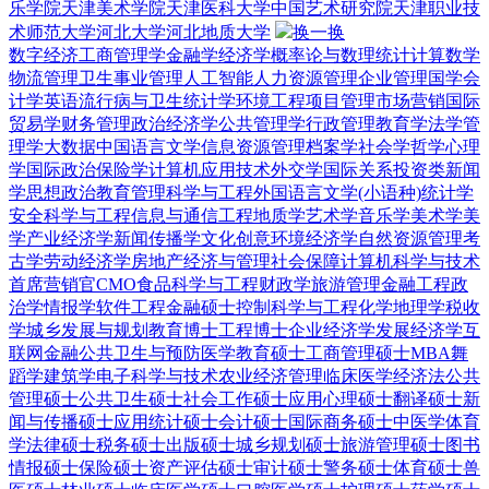
乐学院
天津美术学院
天津医科大学
中国艺术研究院
天津职业技
术师范大学
河北大学
河北地质大学
换一换
数字经济
工商管理学
金融学
经济学
概率论与数理统计
计算数学
物流管理
卫生事业管理
人工智能
人力资源管理
企业管理
国学
会
计学
英语
流行病与卫生统计学
环境工程
项目管理
市场营销
国际
贸易学
财务管理
政治经济学
公共管理学
行政管理
教育学
法学
管
理学
大数据
中国语言文学
信息资源管理
档案学
社会学
哲学
心理
学
国际政治
保险学
计算机应用技术
外交学
国际关系
投资类
新闻
学
思想政治教育
管理科学与工程
外国语言文学(小语种)
统计学
安全科学与工程
信息与通信工程
地质学
艺术学
音乐学
美术学
美
学
产业经济学
新闻传播学
文化创意
环境经济学
自然资源管理
考
古学
劳动经济学
房地产经济与管理
社会保障
计算机科学与技术
首席营销官CMO
食品科学与工程
财政学
旅游管理
金融工程
政
治学
情报学
软件工程
金融硕士
控制科学与工程
化学
地理学
税收
学
城乡发展与规划
教育博士
工程博士
企业经济学
发展经济学
互
联网金融
公共卫生与预防医学
教育硕士
工商管理硕士MBA
舞
蹈学
建筑学
电子科学与技术
农业经济管理
临床医学
经济法
公共
管理硕士
公共卫生硕士
社会工作硕士
应用心理硕士
翻译硕士
新
闻与传播硕士
应用统计硕士
会计硕士
国际商务硕士
中医学
体育
学
法律硕士
税务硕士
出版硕士
城乡规划硕士
旅游管理硕士
图书
情报硕士
保险硕士
资产评估硕士
审计硕士
警务硕士
体育硕士
兽