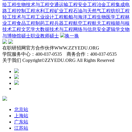
绘工程
生物技术与工程
交通运输工程
安全工程
冶金工程
集成电
路工程
控制工程
水利工程
矿业工程
石油与天然气工程
纺织工程
轻工技术与工程
工业设计工程
船舶与海洋工程
生物医学工程
林
业工程
食品工程
制药工程
兵器工程
航空工程
航天工程
核能与核
技术工程
文艺学
大数据技术与工程
网络与信息安全
逻辑学
文物
与博物馆硕士
职业教师硕士
换一换
在职研招网官方合作伙伴WWW.ZZYEDU.ORG
学院服务中心：400-037-0535 商务合作：400-037-0535
关于我们 Copyright©ZZYEDU.ORG All Rights Reserved
北京站
上海站
广东站
江苏站