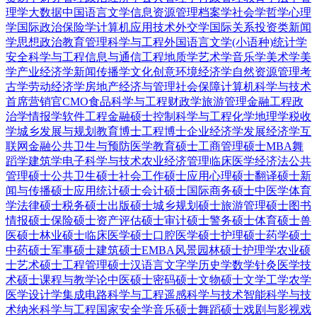
理学
大数据
中国语言文学
信息资源管理
档案学
社会学
哲学
心理
学
国际政治
保险学
计算机应用技术
外交学
国际关系
投资类
新闻
学
思想政治教育
管理科学与工程
外国语言文学(小语种)
统计学
安全科学与工程
信息与通信工程
地质学
艺术学
音乐学
美术学
美
学
产业经济学
新闻传播学
文化创意
环境经济学
自然资源管理
考
古学
劳动经济学
房地产经济与管理
社会保障
计算机科学与技术
首席营销官CMO
食品科学与工程
财政学
旅游管理
金融工程
政
治学
情报学
软件工程
金融硕士
控制科学与工程
化学
地理学
税收
学
城乡发展与规划
教育博士
工程博士
企业经济学
发展经济学
互
联网金融
公共卫生与预防医学
教育硕士
工商管理硕士MBA
舞
蹈学
建筑学
电子科学与技术
农业经济管理
临床医学
经济法
公共
管理硕士
公共卫生硕士
社会工作硕士
应用心理硕士
翻译硕士
新
闻与传播硕士
应用统计硕士
会计硕士
国际商务硕士
中医学
体育
学
法律硕士
税务硕士
出版硕士
城乡规划硕士
旅游管理硕士
图书
情报硕士
保险硕士
资产评估硕士
审计硕士
警务硕士
体育硕士
兽
医硕士
林业硕士
临床医学硕士
口腔医学硕士
护理硕士
药学硕士
中药硕士
军事硕士
建筑硕士
EMBA
风景园林硕士
护理学
农业硕
士
艺术硕士
工程管理硕士
汉语言文字学
历史学
数学
针灸
医学技
术硕士
课程与教学论
中医硕士
密码硕士
文物硕士
文学
工学
农学
医学
设计学
集成电路科学与工程
遥感科学与技术
智能科学与技
术
纳米科学与工程
国家安全学
音乐硕士
舞蹈硕士
戏剧与影视
戏