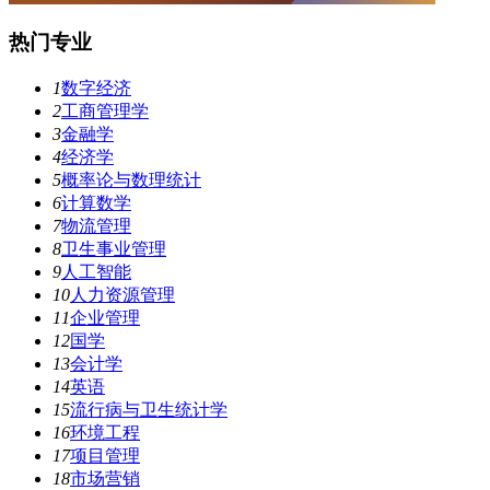
热门专业
1
数字经济
2
工商管理学
3
金融学
4
经济学
5
概率论与数理统计
6
计算数学
7
物流管理
8
卫生事业管理
9
人工智能
10
人力资源管理
11
企业管理
12
国学
13
会计学
14
英语
15
流行病与卫生统计学
16
环境工程
17
项目管理
18
市场营销