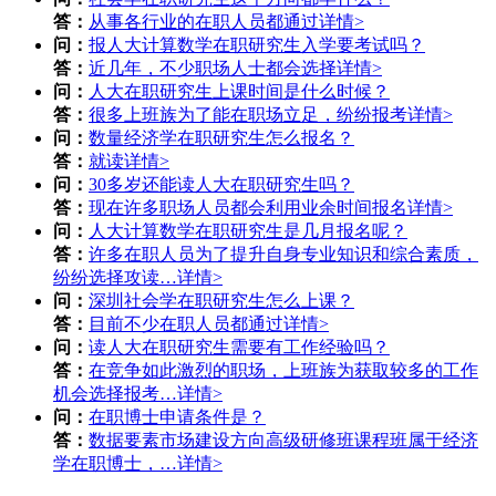
答：
从事各行业的在职人员都通过
详情>
问：
报人大计算数学在职研究生入学要考试吗？
答：
近几年，不少职场人士都会选择
详情>
问：
人大在职研究生上课时间是什么时候？
答：
很多上班族为了能在职场立足，纷纷报考
详情>
问：
数量经济学在职研究生怎么报名？
答：
就读
详情>
问：
30多岁还能读人大在职研究生吗？
答：
现在许多职场人员都会利用业余时间报名
详情>
问：
人大计算数学在职研究生是几月报名呢？
答：
许多在职人员为了提升自身专业知识和综合素质，
纷纷选择攻读…
详情>
问：
深圳社会学在职研究生怎么上课？
答：
目前不少在职人员都通过
详情>
问：
读人大在职研究生需要有工作经验吗？
答：
在竞争如此激烈的职场，上班族为获取较多的工作
机会选择报考…
详情>
问：
在职博士申请条件是？
答：
数据要素市场建设方向高级研修班课程班属于经济
学在职博士，…
详情>