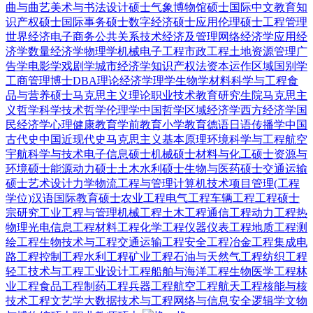
曲与曲艺
美术与书法
设计硕士
气象
博物馆硕士
国际中文教育
知
识产权硕士
国际事务硕士
数字经济硕士
应用伦理硕士
工程管理
世界经济
电子商务
公共关系
技术经济及管理
网络经济学
应用经
济学
数量经济学
物理学
机械电子工程
市政工程
土地资源管理
广
告学
电影学
戏剧学
城市经济学
知识产权法
资本运作
区域国别学
工商管理博士DBA
理论经济学
理学
生物学
材料科学与工程
食
品与营养硕士
马克思主义理论
职业技术教育
研究生院
马克思主
义哲学
科学技术哲学
伦理学
中国哲学
区域经济学
西方经济学
国
民经济学
心理健康教育
学前教育
小学教育
德语
日语
传播学
中国
古代史
中国近现代史
马克思主义基本原理
环境科学与工程
航空
宇航科学与技术
电子信息硕士
机械硕士
材料与化工硕士
资源与
环境硕士
能源动力硕士
土木水利硕士
生物与医药硕士
交通运输
硕士
艺术设计
力学
物流工程与管理
计算机技术
项目管理(工程
学位)
汉语国际教育硕士
农业工程
电气工程
车辆工程
工程硕士
宗研究
工业工程与管理
机械工程
土木工程
通信工程
动力工程热
物理
光电信息工程
材料工程
化学工程
仪器仪表工程
地质工程
测
绘工程
生物技术与工程
交通运输工程
安全工程
冶金工程
集成电
路工程
控制工程
水利工程
矿业工程
石油与天然气工程
纺织工程
轻工技术与工程
工业设计工程
船舶与海洋工程
生物医学工程
林
业工程
食品工程
制药工程
兵器工程
航空工程
航天工程
核能与核
技术工程
文艺学
大数据技术与工程
网络与信息安全
逻辑学
文物