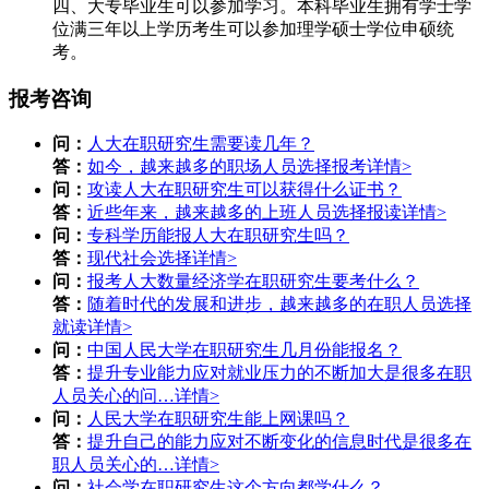
四、大专毕业生可以参加学习。本科毕业生拥有学士学
位满三年以上学历考生可以参加理学硕士学位申硕统
考。
报考咨询
问：
人大在职研究生需要读几年？
答：
如今，越来越多的职场人员选择报考
详情>
问：
攻读人大在职研究生可以获得什么证书？
答：
近些年来，越来越多的上班人员选择报读
详情>
问：
专科学历能报人大在职研究生吗？
答：
现代社会选择
详情>
问：
报考人大数量经济学在职研究生要考什么？
答：
随着时代的发展和进步，越来越多的在职人员选择
就读
详情>
问：
中国人民大学在职研究生几月份能报名？
答：
提升专业能力应对就业压力的不断加大是很多在职
人员关心的问…
详情>
问：
人民大学在职研究生能上网课吗？
答：
提升自己的能力应对不断变化的信息时代是很多在
职人员关心的…
详情>
问：
社会学在职研究生这个方向都学什么？