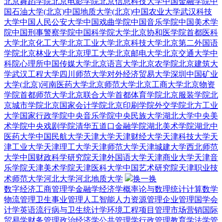
北京舞蹈学院
北京电影学院
北京信息科技大学
中国金融学院
中
国石油大学(北京)
中国地质大学(北京)
中国农业大学
武汉科技
大学
中国人民公安大学
中国戏曲学院
中国音乐学院
中国美术学
院
中国刑事警察学院
中国科学院大学
北京协和医学院
首都医科
大学
北京化工大学
北京工业大学
北京科技大学
北京第二外国语
学院
北京林业大学
北京理工大学
北京邮电大学
北京交通大学
中
科院心理所
中国传媒大学
北京语言大学
北京农学院
北京建筑大
学
武汉工程大学
四川师范大学
对外经济贸易大学深圳
中国矿业
大学(北京)
河南医药大学
北京师范大学
北京工商大学
北京物资
学院
首都师范大学
北京联合大学
首都体育学院
北京服装学院
北
京城市学院
北京国家会计学院
北京印刷学院
外交学院
北方工业
大学
国家行政学院
中央音乐学院
中央民族大学
湖北大学
中央美
术学院
中央戏剧学院
清华五道口金融学院
湖北美术学院
湖北中
医药大学
中国民航大学
天津大学
天津财经大学
天津科技大学
天
津工业大学
天津理工大学
天津师范大学
天津城建大学
西北师范
大学
中国财政科学研究院
天津外国语大学
天津商业大学
天津音
乐学院
天津美术学院
天津医科大学
中国艺术研究院
天津职业技
术师范大学
河北大学
河北地质大学
换一换
数字经济
工商管理学
金融学
经济学
概率论与数理统计
计算数学
物流管理
卫生事业管理
人工智能
人力资源管理
企业管理
国学
会
计学
英语
流行病与卫生统计学
环境工程
项目管理
市场营销
国际
贸易学
财务管理
政治经济学
公共管理学
行政管理
教育学
法学
管