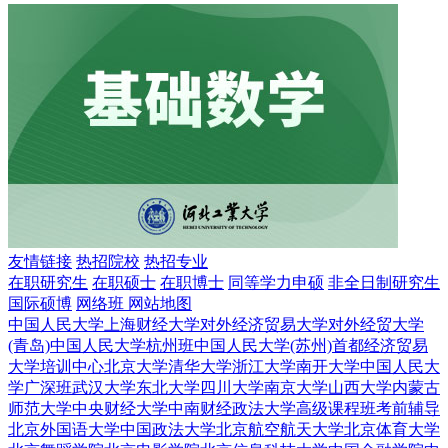
友情链接
热招院校
热招专业
在职研究生
在职硕士
在职博士
同等学力申硕
非全日制研究生
国际硕博
网络班
网站地图
中国人民大学
上海财经大学
对外经济贸易大学
对外经贸大学
(青岛)
中国人民大学杭州班
中国人民大学(苏州)
首都经济贸易
大学培训中心
北京大学
清华大学
浙江大学
南开大学
中国人民大
学广深班
武汉大学
东北大学
四川大学
南京大学
山西大学
内蒙古
师范大学
中央财经大学
中南财经政法大学
高级课程班
考前辅导
北京外国语大学
中国政法大学
北京航空航天大学
北京体育大学