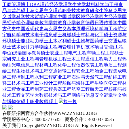
工商管理博士DBA
理论经济学
理学
生物学
材料科学与工程
食
品与营养硕士
马克思主义理论
职业技术教育
研究生院
马克思主
义哲学
科学技术哲学
伦理学
中国哲学
区域经济学
西方经济学
国
民经济学
心理健康教育
学前教育
小学教育
德语
日语
传播学
中国
古代史
中国近现代史
马克思主义基本原理
环境科学与工程
航空
宇航科学与技术
电子信息硕士
机械硕士
材料与化工硕士
资源与
环境硕士
能源动力硕士
土木水利硕士
生物与医药硕士
交通运输
硕士
艺术设计
力学
物流工程与管理
计算机技术
项目管理(工程
学位)
汉语国际教育硕士
农业工程
电气工程
车辆工程
工程硕士
宗研究
工业工程与管理
机械工程
土木工程
通信工程
动力工程热
物理
光电信息工程
材料工程
化学工程
仪器仪表工程
地质工程
测
绘工程
生物技术与工程
交通运输工程
安全工程
冶金工程
集成电
路工程
控制工程
水利工程
矿业工程
石油与天然气工程
纺织工程
轻工技术与工程
工业设计工程
船舶与海洋工程
生物医学工程
林
业工程
食品工程
制药工程
兵器工程
航空工程
航天工程
核能与核
技术工程
文艺学
大数据技术与工程
网络与信息安全
逻辑学
文物
与博物馆硕士
职业教师硕士
换一换
在职研招网官方合作伙伴WWW.ZZYEDU.ORG
学院服务中心：400-037-0535 商务合作：400-037-0535
关于我们 Copyright©ZZYEDU.ORG All Rights Reserved