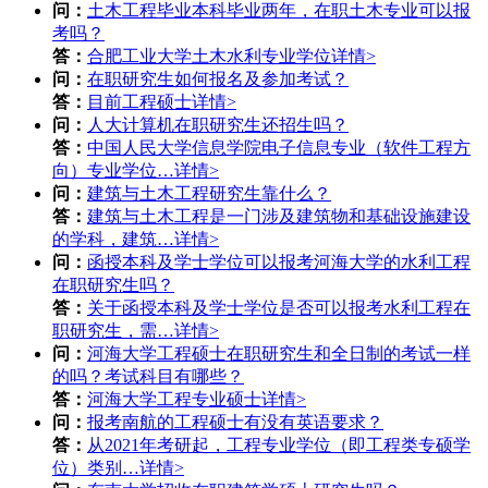
问：
土木工程毕业本科毕业两年，在职土木专业可以报
考吗？
答：
合肥工业大学土木水利专业学位
详情>
问：
在职研究生如何报名及参加考试？
答：
目前工程硕士
详情>
问：
人大计算机在职研究生还招生吗？
答：
中国人民大学信息学院电子信息专业（软件工程方
向）专业学位…
详情>
问：
建筑与土木工程研究生靠什么？
答：
建筑与土木工程是一门涉及建筑物和基础设施建设
的学科，建筑…
详情>
问：
函授本科及学士学位可以报考河海大学的水利工程
在职研究生吗？
答：
关于函授本科及学士学位是否可以报考水利工程在
职研究生，需…
详情>
问：
河海大学工程硕士在职研究生和全日制的考试一样
的吗？考试科目有哪些？
答：
河海大学工程专业硕士
详情>
问：
报考南航的工程硕士有没有英语要求？
答：
从2021年考研起，工程专业学位（即工程类专硕学
位）类别…
详情>