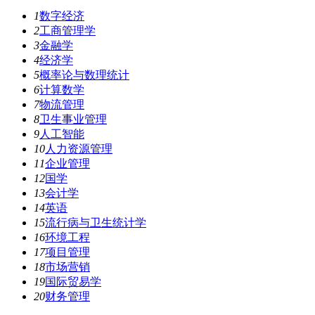
1
数字经济
2
工商管理学
3
金融学
4
经济学
5
概率论与数理统计
6
计算数学
7
物流管理
8
卫生事业管理
9
人工智能
10
人力资源管理
11
企业管理
12
国学
13
会计学
14
英语
15
流行病与卫生统计学
16
环境工程
17
项目管理
18
市场营销
19
国际贸易学
20
财务管理