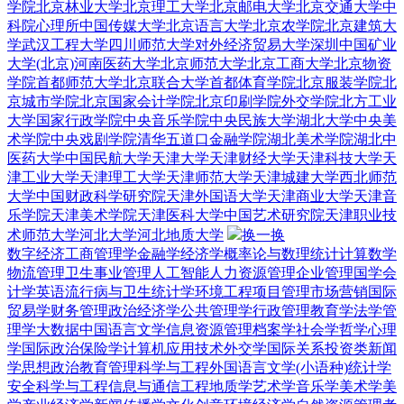
学院
北京林业大学
北京理工大学
北京邮电大学
北京交通大学
中
科院心理所
中国传媒大学
北京语言大学
北京农学院
北京建筑大
学
武汉工程大学
四川师范大学
对外经济贸易大学深圳
中国矿业
大学(北京)
河南医药大学
北京师范大学
北京工商大学
北京物资
学院
首都师范大学
北京联合大学
首都体育学院
北京服装学院
北
京城市学院
北京国家会计学院
北京印刷学院
外交学院
北方工业
大学
国家行政学院
中央音乐学院
中央民族大学
湖北大学
中央美
术学院
中央戏剧学院
清华五道口金融学院
湖北美术学院
湖北中
医药大学
中国民航大学
天津大学
天津财经大学
天津科技大学
天
津工业大学
天津理工大学
天津师范大学
天津城建大学
西北师范
大学
中国财政科学研究院
天津外国语大学
天津商业大学
天津音
乐学院
天津美术学院
天津医科大学
中国艺术研究院
天津职业技
术师范大学
河北大学
河北地质大学
换一换
数字经济
工商管理学
金融学
经济学
概率论与数理统计
计算数学
物流管理
卫生事业管理
人工智能
人力资源管理
企业管理
国学
会
计学
英语
流行病与卫生统计学
环境工程
项目管理
市场营销
国际
贸易学
财务管理
政治经济学
公共管理学
行政管理
教育学
法学
管
理学
大数据
中国语言文学
信息资源管理
档案学
社会学
哲学
心理
学
国际政治
保险学
计算机应用技术
外交学
国际关系
投资类
新闻
学
思想政治教育
管理科学与工程
外国语言文学(小语种)
统计学
安全科学与工程
信息与通信工程
地质学
艺术学
音乐学
美术学
美