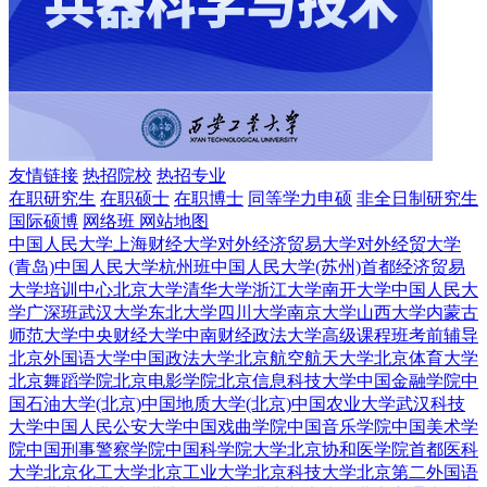
友情链接
热招院校
热招专业
在职研究生
在职硕士
在职博士
同等学力申硕
非全日制研究生
国际硕博
网络班
网站地图
中国人民大学
上海财经大学
对外经济贸易大学
对外经贸大学
(青岛)
中国人民大学杭州班
中国人民大学(苏州)
首都经济贸易
大学培训中心
北京大学
清华大学
浙江大学
南开大学
中国人民大
学广深班
武汉大学
东北大学
四川大学
南京大学
山西大学
内蒙古
师范大学
中央财经大学
中南财经政法大学
高级课程班
考前辅导
北京外国语大学
中国政法大学
北京航空航天大学
北京体育大学
北京舞蹈学院
北京电影学院
北京信息科技大学
中国金融学院
中
国石油大学(北京)
中国地质大学(北京)
中国农业大学
武汉科技
大学
中国人民公安大学
中国戏曲学院
中国音乐学院
中国美术学
院
中国刑事警察学院
中国科学院大学
北京协和医学院
首都医科
大学
北京化工大学
北京工业大学
北京科技大学
北京第二外国语