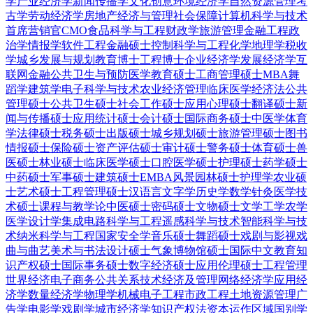
学
产业经济学
新闻传播学
文化创意
环境经济学
自然资源管理
考
古学
劳动经济学
房地产经济与管理
社会保障
计算机科学与技术
首席营销官CMO
食品科学与工程
财政学
旅游管理
金融工程
政
治学
情报学
软件工程
金融硕士
控制科学与工程
化学
地理学
税收
学
城乡发展与规划
教育博士
工程博士
企业经济学
发展经济学
互
联网金融
公共卫生与预防医学
教育硕士
工商管理硕士MBA
舞
蹈学
建筑学
电子科学与技术
农业经济管理
临床医学
经济法
公共
管理硕士
公共卫生硕士
社会工作硕士
应用心理硕士
翻译硕士
新
闻与传播硕士
应用统计硕士
会计硕士
国际商务硕士
中医学
体育
学
法律硕士
税务硕士
出版硕士
城乡规划硕士
旅游管理硕士
图书
情报硕士
保险硕士
资产评估硕士
审计硕士
警务硕士
体育硕士
兽
医硕士
林业硕士
临床医学硕士
口腔医学硕士
护理硕士
药学硕士
中药硕士
军事硕士
建筑硕士
EMBA
风景园林硕士
护理学
农业硕
士
艺术硕士
工程管理硕士
汉语言文字学
历史学
数学
针灸
医学技
术硕士
课程与教学论
中医硕士
密码硕士
文物硕士
文学
工学
农学
医学
设计学
集成电路科学与工程
遥感科学与技术
智能科学与技
术
纳米科学与工程
国家安全学
音乐硕士
舞蹈硕士
戏剧与影视
戏
曲与曲艺
美术与书法
设计硕士
气象
博物馆硕士
国际中文教育
知
识产权硕士
国际事务硕士
数字经济硕士
应用伦理硕士
工程管理
世界经济
电子商务
公共关系
技术经济及管理
网络经济学
应用经
济学
数量经济学
物理学
机械电子工程
市政工程
土地资源管理
广
告学
电影学
戏剧学
城市经济学
知识产权法
资本运作
区域国别学