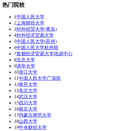
热门院校
1
中国人民大学
2
上海财经大学
3
对外经贸大学(青岛)
4
对外经济贸易大学
5
中国人民大学(苏州)
6
中国人民大学杭州班
7
首都经济贸易大学培训中心
8
北京大学
9
清华大学
10
浙江大学
11
中国人民大学广深班
12
南开大学
13
东北大学
14
武汉大学
15
四川大学
16
南京大学
17
内蒙古师范大学
18
山西大学
19
中央财经大学