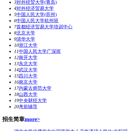
3
对外经贸大学(青岛)
4
对外经济贸易大学
5
中国人民大学(苏州)
6
中国人民大学杭州班
7
首都经济贸易大学培训中心
8
北京大学
9
清华大学
10
浙江大学
11
中国人民大学广深班
12
南开大学
13
东北大学
14
武汉大学
15
四川大学
16
南京大学
17
内蒙古师范大学
18
山西大学
19
中央财经大学
20
考前辅导
招生简章
more>