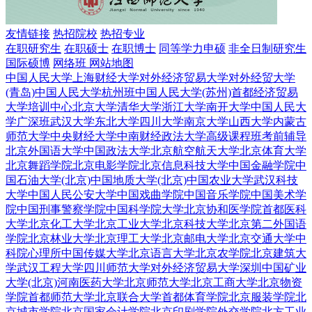
友情链接
热招院校
热招专业
在职研究生
在职硕士
在职博士
同等学力申硕
非全日制研究生
国际硕博
网络班
网站地图
中国人民大学
上海财经大学
对外经济贸易大学
对外经贸大学
(青岛)
中国人民大学杭州班
中国人民大学(苏州)
首都经济贸易
大学培训中心
北京大学
清华大学
浙江大学
南开大学
中国人民大
学广深班
武汉大学
东北大学
四川大学
南京大学
山西大学
内蒙古
师范大学
中央财经大学
中南财经政法大学
高级课程班
考前辅导
北京外国语大学
中国政法大学
北京航空航天大学
北京体育大学
北京舞蹈学院
北京电影学院
北京信息科技大学
中国金融学院
中
国石油大学(北京)
中国地质大学(北京)
中国农业大学
武汉科技
大学
中国人民公安大学
中国戏曲学院
中国音乐学院
中国美术学
院
中国刑事警察学院
中国科学院大学
北京协和医学院
首都医科
大学
北京化工大学
北京工业大学
北京科技大学
北京第二外国语
学院
北京林业大学
北京理工大学
北京邮电大学
北京交通大学
中
科院心理所
中国传媒大学
北京语言大学
北京农学院
北京建筑大
学
武汉工程大学
四川师范大学
对外经济贸易大学深圳
中国矿业
大学(北京)
河南医药大学
北京师范大学
北京工商大学
北京物资
学院
首都师范大学
北京联合大学
首都体育学院
北京服装学院
北
京城市学院
北京国家会计学院
北京印刷学院
外交学院
北方工业