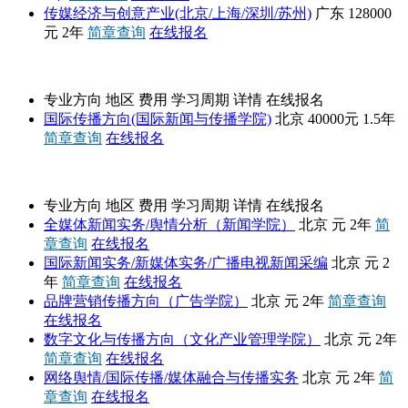
传媒经济与创意产业(北京/上海/深圳/苏州)
广东
128000
元
2年
简章查询
在线报名
北京外国语大学
专业方向
地区
费用
学习周期
详情
在线报名
国际传播方向(国际新闻与传播学院)
北京
40000元
1.5年
简章查询
在线报名
中国传媒大学
专业方向
地区
费用
学习周期
详情
在线报名
全媒体新闻实务/舆情分析（新闻学院）
北京
元
2年
简
章查询
在线报名
国际新闻实务/新媒体实务/广播电视新闻采编
北京
元
2
年
简章查询
在线报名
品牌营销传播方向（广告学院）
北京
元
2年
简章查询
在线报名
数字文化与传播方向（文化产业管理学院）
北京
元
2年
简章查询
在线报名
网络舆情/国际传播/媒体融合与传播实务
北京
元
2年
简
章查询
在线报名