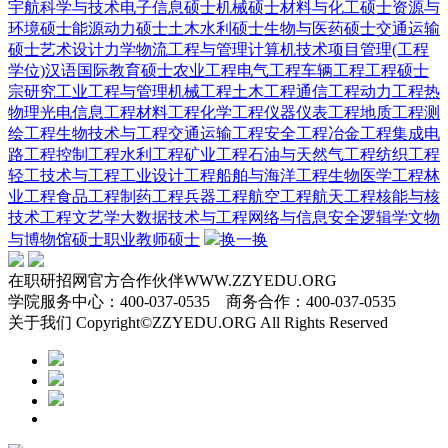
宇航科学与技术
电子信息硕士
机械硕士
材料与化工硕士
资源与
环境硕士
能源动力硕士
土木水利硕士
生物与医药硕士
交通运输
硕士
艺术设计
力学
物流工程与管理
计算机技术
项目管理(工程
学位)
汉语国际教育硕士
农业工程
电气工程
车辆工程
工程硕士
宗研究
工业工程与管理
机械工程
土木工程
通信工程
动力工程热
物理
光电信息工程
材料工程
化学工程
仪器仪表工程
地质工程
测
绘工程
生物技术与工程
交通运输工程
安全工程
冶金工程
集成电
路工程
控制工程
水利工程
矿业工程
石油与天然气工程
纺织工程
轻工技术与工程
工业设计工程
船舶与海洋工程
生物医学工程
林
业工程
食品工程
制药工程
兵器工程
航空工程
航天工程
核能与核
技术工程
文艺学
大数据技术与工程
网络与信息安全
逻辑学
文物
与博物馆硕士
职业教师硕士
换一换
在职研招网官方合作伙伴WWW.ZZYEDU.ORG
学院服务中心：400-037-0535 商务合作：400-037-0535
关于我们 Copyright©ZZYEDU.ORG All Rights Reserved