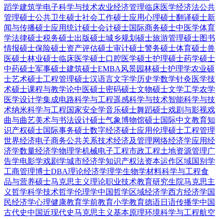
蹈学
建筑学
电子科学与技术
农业经济管理
临床医学
经济法
公共
管理硕士
公共卫生硕士
社会工作硕士
应用心理硕士
翻译硕士
新
闻与传播硕士
应用统计硕士
会计硕士
国际商务硕士
中医学
体育
学
法律硕士
税务硕士
出版硕士
城乡规划硕士
旅游管理硕士
图书
情报硕士
保险硕士
资产评估硕士
审计硕士
警务硕士
体育硕士
兽
医硕士
林业硕士
临床医学硕士
口腔医学硕士
护理硕士
药学硕士
中药硕士
军事硕士
建筑硕士
EMBA
风景园林硕士
护理学
农业硕
士
艺术硕士
工程管理硕士
汉语言文字学
历史学
数学
针灸
医学技
术硕士
课程与教学论
中医硕士
密码硕士
文物硕士
文学
工学
农学
医学
设计学
集成电路科学与工程
遥感科学与技术
智能科学与技
术
纳米科学与工程
国家安全学
音乐硕士
舞蹈硕士
戏剧与影视
戏
曲与曲艺
美术与书法
设计硕士
气象
博物馆硕士
国际中文教育
知
识产权硕士
国际事务硕士
数字经济硕士
应用伦理硕士
工程管理
世界经济
电子商务
公共关系
技术经济及管理
网络经济学
应用经
济学
数量经济学
物理学
机械电子工程
市政工程
土地资源管理
广
告学
电影学
戏剧学
城市经济学
知识产权法
资本运作
区域国别学
工商管理博士DBA
理论经济学
理学
生物学
材料科学与工程
食
品与营养硕士
马克思主义理论
职业技术教育
研究生院
马克思主
义哲学
科学技术哲学
伦理学
中国哲学
区域经济学
西方经济学
国
民经济学
心理健康教育
学前教育
小学教育
德语
日语
传播学
中国
古代史
中国近现代史
马克思主义基本原理
环境科学与工程
航空