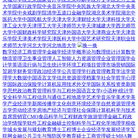
大学
国家行政学院
中央音乐学院
中央民族大学
湖北大学
中央美
术学院
中央戏剧学院
清华五道口金融学院
湖北美术学院
湖北中
医药大学
中国民航大学
天津大学
天津财经大学
天津科技大学
天
津工业大学
天津理工大学
天津师范大学
天津城建大学
西北师范
大学
中国财政科学研究院
天津外国语大学
天津商业大学
天津音
乐学院
天津美术学院
天津医科大学
中国艺术研究院
天津职业技
术师范大学
河北大学
河北地质大学
换一换
数字经济
工商管理学
金融学
经济学
概率论与数理统计
计算数学
物流管理
卫生事业管理
人工智能
人力资源管理
企业管理
国学
会
计学
英语
流行病与卫生统计学
环境工程
项目管理
市场营销
国际
贸易学
财务管理
政治经济学
公共管理学
行政管理
教育学
法学
管
理学
大数据
中国语言文学
信息资源管理
档案学
社会学
哲学
心理
学
国际政治
保险学
计算机应用技术
外交学
国际关系
投资类
新闻
学
思想政治教育
管理科学与工程
外国语言文学(小语种)
统计学
安全科学与工程
信息与通信工程
地质学
艺术学
音乐学
美术学
美
学
产业经济学
新闻传播学
文化创意
环境经济学
自然资源管理
考
古学
劳动经济学
房地产经济与管理
社会保障
计算机科学与技术
首席营销官CMO
食品科学与工程
财政学
旅游管理
金融工程
政
治学
情报学
软件工程
金融硕士
控制科学与工程
化学
地理学
税收
学
城乡发展与规划
教育博士
工程博士
企业经济学
发展经济学
互
联网金融
公共卫生与预防医学
教育硕士
工商管理硕士MBA
舞