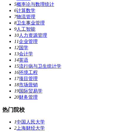
5
概率论与数理统计
6
计算数学
7
物流管理
8
卫生事业管理
9
人工智能
10
人力资源管理
11
企业管理
12
国学
13
会计学
14
英语
15
流行病与卫生统计学
16
环境工程
17
项目管理
18
市场营销
19
国际贸易学
20
财务管理
热门院校
1
中国人民大学
2
上海财经大学