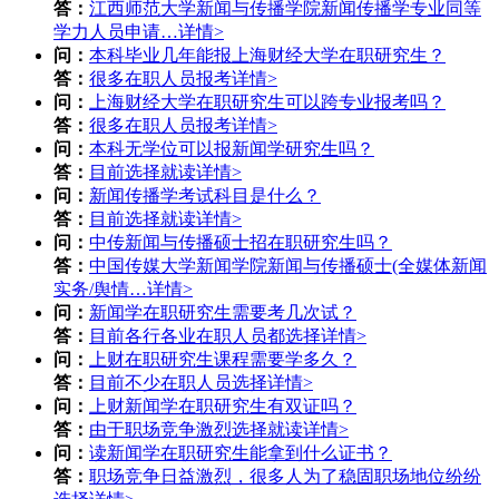
答：
江西师范大学新闻与传播学院新闻传播学专业同等
学力人员申请…
详情>
问：
本科毕业几年能报上海财经大学在职研究生？
答：
很多在职人员报考
详情>
问：
上海财经大学在职研究生可以跨专业报考吗？
答：
很多在职人员报考
详情>
问：
本科无学位可以报新闻学研究生吗？
答：
目前选择就读
详情>
问：
新闻传播学考试科目是什么？
答：
目前选择就读
详情>
问：
中传新闻与传播硕士招在职研究生吗？
答：
中国传媒大学新闻学院新闻与传播硕士(全媒体新闻
实务/舆情…
详情>
问：
新闻学在职研究生需要考几次试？
答：
目前各行各业在职人员都选择
详情>
问：
上财在职研究生课程需要学多久？
答：
目前不少在职人员选择
详情>
问：
上财新闻学在职研究生有双证吗？
答：
由于职场竞争激烈选择就读
详情>
问：
读新闻学在职研究生能拿到什么证书？
答：
职场竞争日益激烈，很多人为了稳固职场地位纷纷