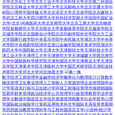
大学
北京化工大学
北京工业大学
北京科技大学
北京第二外国语
学院
北京林业大学
北京理工大学
北京邮电大学
北京交通大学
中
科院心理所
中国传媒大学
北京语言大学
北京农学院
北京建筑大
学
武汉工程大学
四川师范大学
对外经济贸易大学深圳
中国矿业
大学(北京)
河南医药大学
北京师范大学
北京工商大学
北京物资
学院
首都师范大学
北京联合大学
首都体育学院
北京服装学院
北
京城市学院
北京国家会计学院
北京印刷学院
外交学院
北方工业
大学
国家行政学院
中央音乐学院
中央民族大学
湖北大学
中央美
术学院
中央戏剧学院
清华五道口金融学院
湖北美术学院
湖北中
医药大学
中国民航大学
天津大学
天津财经大学
天津科技大学
天
津工业大学
天津理工大学
天津师范大学
天津城建大学
西北师范
大学
中国财政科学研究院
天津外国语大学
天津商业大学
天津音
乐学院
天津美术学院
天津医科大学
中国艺术研究院
天津职业技
术师范大学
河北大学
河北地质大学
换一换
数字经济
工商管理学
金融学
经济学
概率论与数理统计
计算数学
物流管理
卫生事业管理
人工智能
人力资源管理
企业管理
国学
会
计学
英语
流行病与卫生统计学
环境工程
项目管理
市场营销
国际
贸易学
财务管理
政治经济学
公共管理学
行政管理
教育学
法学
管
理学
大数据
中国语言文学
信息资源管理
档案学
社会学
哲学
心理
学
国际政治
保险学
计算机应用技术
外交学
国际关系
投资类
新闻
学
思想政治教育
管理科学与工程
外国语言文学(小语种)
统计学