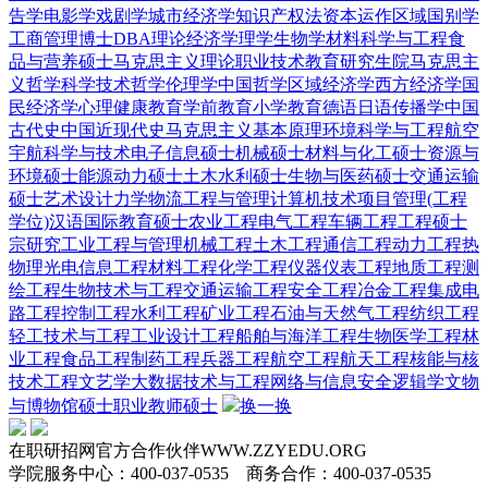
告学
电影学
戏剧学
城市经济学
知识产权法
资本运作
区域国别学
工商管理博士DBA
理论经济学
理学
生物学
材料科学与工程
食
品与营养硕士
马克思主义理论
职业技术教育
研究生院
马克思主
义哲学
科学技术哲学
伦理学
中国哲学
区域经济学
西方经济学
国
民经济学
心理健康教育
学前教育
小学教育
德语
日语
传播学
中国
古代史
中国近现代史
马克思主义基本原理
环境科学与工程
航空
宇航科学与技术
电子信息硕士
机械硕士
材料与化工硕士
资源与
环境硕士
能源动力硕士
土木水利硕士
生物与医药硕士
交通运输
硕士
艺术设计
力学
物流工程与管理
计算机技术
项目管理(工程
学位)
汉语国际教育硕士
农业工程
电气工程
车辆工程
工程硕士
宗研究
工业工程与管理
机械工程
土木工程
通信工程
动力工程热
物理
光电信息工程
材料工程
化学工程
仪器仪表工程
地质工程
测
绘工程
生物技术与工程
交通运输工程
安全工程
冶金工程
集成电
路工程
控制工程
水利工程
矿业工程
石油与天然气工程
纺织工程
轻工技术与工程
工业设计工程
船舶与海洋工程
生物医学工程
林
业工程
食品工程
制药工程
兵器工程
航空工程
航天工程
核能与核
技术工程
文艺学
大数据技术与工程
网络与信息安全
逻辑学
文物
与博物馆硕士
职业教师硕士
换一换
在职研招网官方合作伙伴WWW.ZZYEDU.ORG
学院服务中心：400-037-0535 商务合作：400-037-0535