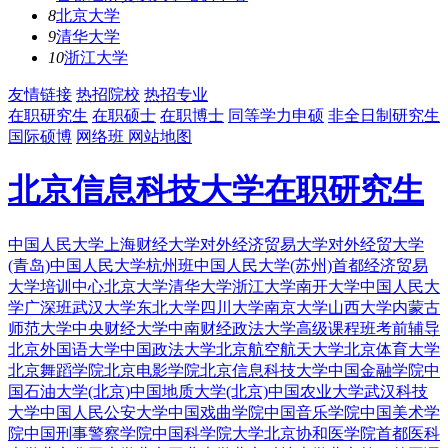
8
北京大学
9
清华大学
10
浙江大学
友情链接
热招院校
热招专业
在职研究生
在职硕士
在职博士
同等学力申硕
非全日制研究生
国际硕博
网络班
网站地图
北京信息科技大学在职研究生
中国人民大学
上海财经大学
对外经济贸易大学
对外经贸大学
(青岛)
中国人民大学杭州班
中国人民大学(苏州)
首都经济贸易
大学培训中心
北京大学
清华大学
浙江大学
南开大学
中国人民大
学广深班
武汉大学
东北大学
四川大学
南京大学
山西大学
内蒙古
师范大学
中央财经大学
中南财经政法大学
高级课程班
考前辅导
北京外国语大学
中国政法大学
北京航空航天大学
北京体育大学
北京舞蹈学院
北京电影学院
北京信息科技大学
中国金融学院
中
国石油大学(北京)
中国地质大学(北京)
中国农业大学
武汉科技
大学
中国人民公安大学
中国戏曲学院
中国音乐学院
中国美术学
院
中国刑事警察学院
中国科学院大学
北京协和医学院
首都医科