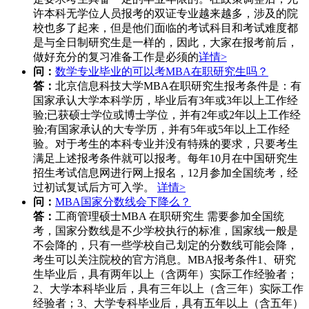
许本科无学位人员报考的双证专业越来越多，涉及的院
校也多了起来，但是他们面临的考试科目和考试难度都
是与全日制研究生是一样的，因此，大家在报考前后，
做好充分的复习准备工作是必须的
详情>
问：
数学专业毕业的可以考MBA在职研究生吗？
答：
北京信息科技大学MBA在职研究生报考条件是：有
国家承认大学本科学历，毕业后有3年或3年以上工作经
验;已获硕士学位或博士学位，并有2年或2年以上工作经
验;有国家承认的大专学历，并有5年或5年以上工作经
验。对于考生的本科专业并没有特殊的要求，只要考生
满足上述报考条件就可以报考。每年10月在中国研究生
招生考试信息网进行网上报名，12月参加全国统考，经
过初试复试后方可入学。
详情>
问：
MBA国家分数线会下降么？
答：
工商管理硕士MBA 在职研究生 需要参加全国统
考，国家分数线是不少学校执行的标准，国家线一般是
不会降的，只有一些学校自己划定的分数线可能会降，
考生可以关注院校的官方消息。MBA报考条件1、研究
生毕业后，具有两年以上（含两年）实际工作经验者；
2、大学本科毕业后，具有三年以上（含三年）实际工作
经验者；3、大学专科毕业后，具有五年以上（含五年）