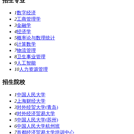
招生专业
1
数字经济
2
工商管理学
3
金融学
4
经济学
5
概率论与数理统计
6
计算数学
7
物流管理
8
卫生事业管理
9
人工智能
10
人力资源管理
招生院校
1
中国人民大学
2
上海财经大学
3
对外经贸大学(青岛)
4
对外经济贸易大学
5
中国人民大学(苏州)
6
中国人民大学杭州班
7
首都经济贸易大学培训中心