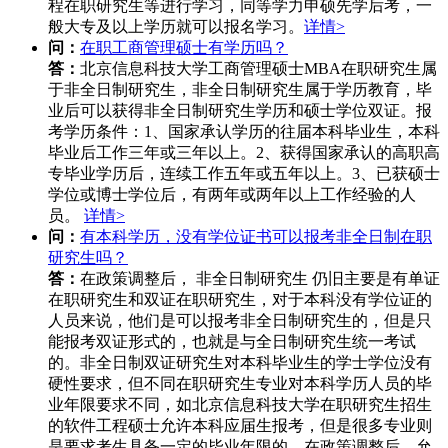
程在职研究生等进行学习，同等学力申硕先学后考，一
般大专及以上学历就可以报名学习。
详情>
问：
在职工商管理硕士有学历吗？
答：
北京信息科技大学工商管理硕士MBA在职研究生属
于非全日制研究生，非全日制研究生属于学历教育，毕
业后可以获得非全日制研究生学历和硕士学位双证。报
考学历条件：1、国家承认学历的往届本科毕业生，本科
毕业后工作三年或三年以上。2、获得国家承认的高职高
专毕业学历后，连续工作五年或五年以上。3、已获硕士
学位或博士学位后，有两年或两年以上工作经验的人
员。
详情>
问：
有本科学历，没有学位证书可以报考非全日制在职
研究生吗？
答：
在政策调整后， 非全日制研究生 仍旧主要是有单证
在职研究生和双证在职研究生，对于本科没有学位证的
人员来说，他们是可以报考非全日制研究生的，但是只
能报考双证形式的，也就是与全日制研究生统一考试
的。非全日制双证研究生对本科毕业生的学士学位没有
硬性要求，但不同在职研究生专业对本科学历人员的毕
业年限要求不同，如北京信息科技大学在职研究生招生
的软件工程硕士允许本科应届生报考，但是很多专业则
是要求考生具备一定的毕业年限的。在政策调整后，允