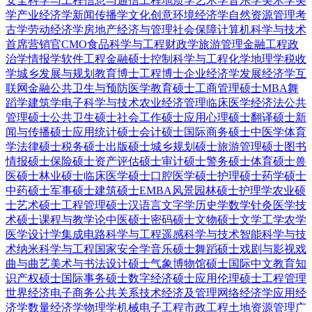
安全科学与工程
信息与通信工程
地质学
艺术学
音乐学
美术学
美
学
产业经济学
新闻传播学
文化创意
环境经济学
自然资源管理
考
古学
劳动经济学
房地产经济与管理
社会保障
计算机科学与技术
首席营销官CMO
食品科学与工程
财政学
旅游管理
金融工程
政
治学
情报学
软件工程
金融硕士
控制科学与工程
化学
地理学
税收
学
城乡发展与规划
教育博士
工程博士
企业经济学
发展经济学
互
联网金融
公共卫生与预防医学
教育硕士
工商管理硕士MBA
舞
蹈学
建筑学
电子科学与技术
农业经济管理
临床医学
经济法
公共
管理硕士
公共卫生硕士
社会工作硕士
应用心理硕士
翻译硕士
新
闻与传播硕士
应用统计硕士
会计硕士
国际商务硕士
中医学
体育
学
法律硕士
税务硕士
出版硕士
城乡规划硕士
旅游管理硕士
图书
情报硕士
保险硕士
资产评估硕士
审计硕士
警务硕士
体育硕士
兽
医硕士
林业硕士
临床医学硕士
口腔医学硕士
护理硕士
药学硕士
中药硕士
军事硕士
建筑硕士
EMBA
风景园林硕士
护理学
农业硕
士
艺术硕士
工程管理硕士
汉语言文字学
历史学
数学
针灸
医学技
术硕士
课程与教学论
中医硕士
密码硕士
文物硕士
文学
工学
农学
医学
设计学
集成电路科学与工程
遥感科学与技术
智能科学与技
术
纳米科学与工程
国家安全学
音乐硕士
舞蹈硕士
戏剧与影视
戏
曲与曲艺
美术与书法
设计硕士
气象
博物馆硕士
国际中文教育
知
识产权硕士
国际事务硕士
数字经济硕士
应用伦理硕士
工程管理
世界经济
电子商务
公共关系
技术经济及管理
网络经济学
应用经
济学
数量经济学
物理学
机械电子工程
市政工程
土地资源管理
广