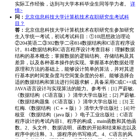
实际工作经验，达到与大学本科毕业生同等学力者。
详
情>
问：
北京信息科技大学计算机技术在职研究生考试科
目？
答：
北京信息科技大学计算机技术在职研究生参加研究
生入学统一考试，初试考试科目：①10l思想政治理论
②204英语二③302数学二④814数据结构和C语言程序设
计。814数据结构和C语言程序设计考查目标：理解数据
结构的基本概念；掌握数据的逻辑结构、存储结构及其
差异，以及各种基本操作的实现。掌握基本的数据处理
原理和方法的基础上，能够设计简单的算法，并对其进
行基本的时间复杂度与空间复杂度的分析。能够选择合
适的数据结构和算法进行问题求解，具备采用C或C++或
JAVA语言设计与实现算法的能力。参考书：[1] 严蔚敏.
《数据结构（C语言版）》清华大学出版社；[2] 严蔚敏.
《数据结构题集（C语言版）》清华大学出版社；[3] 王
红梅.《数据结构（C＋＋版）》清华大学出版社；[4] 叶
核亚 《数据结构（java 版）》电子工业出版社；C语言
程序设计的考试内容1、程序的构成，main函数和其他函
数。2、头文件、数据说明、函数的开始和结束标志以及
程序中的注释。3、源程序的书写格式。4、C语言的风