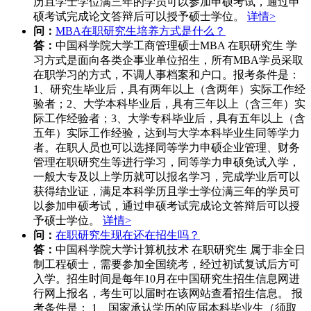
历且学士学位满三年的学员可以参加申硕考试，通过申
硕考试完成论文答辩后可以授予硕士学位。
详情>
问：
MBA在职研究生培养方式是什么？
答：
中国科学院大学工商管理硕士MBA 在职研究生 学
习方式是面向各类企事业单位招生，所有MBA学员采取
在职学习的方式，不调人事档案和户口。报考条件是：
1、研究生毕业后，具有两年以上（含两年）实际工作经
验者；2、大学本科毕业后，具有三年以上（含三年）实
际工作经验者；3、大学专科毕业后，具有五年以上（含
五年）实际工作经验，达到与大学本科毕业生同等学力
者。在职人员也可以选择同等学力申硕企业管理、财务
管理在职研究生等进行学习，同等学力申硕免试入学，
一般大专及以上学历就可以报名学习，完成学业后可以
获得结业证，满足本科学历且学士学位满三年的学员可
以参加申硕考试，通过申硕考试完成论文答辩后可以授
予硕士学位。
详情>
问：
在职研究生现在还在招生吗？
答：
中国科学院大学计算机技术 在职研究生 属于非全日
制工程硕士，需要参加全国统考，经过初试复试后方可
入学。招生时间是每年10月在中国研究生招生信息网进
行网上报名，考生可以届时在该网站查看招生信息。 报
考条件是： 1、国家承认学历的应届本科毕业生（须取