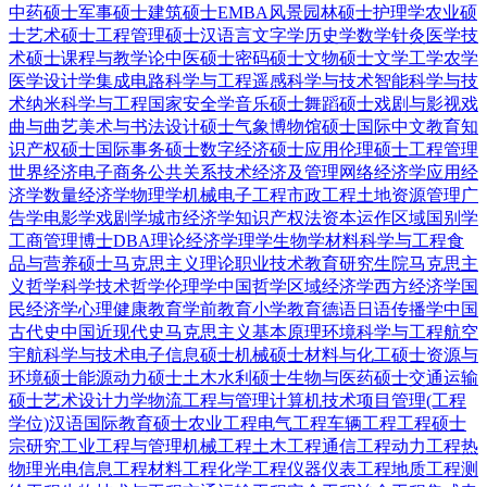
中药硕士
军事硕士
建筑硕士
EMBA
风景园林硕士
护理学
农业硕
士
艺术硕士
工程管理硕士
汉语言文字学
历史学
数学
针灸
医学技
术硕士
课程与教学论
中医硕士
密码硕士
文物硕士
文学
工学
农学
医学
设计学
集成电路科学与工程
遥感科学与技术
智能科学与技
术
纳米科学与工程
国家安全学
音乐硕士
舞蹈硕士
戏剧与影视
戏
曲与曲艺
美术与书法
设计硕士
气象
博物馆硕士
国际中文教育
知
识产权硕士
国际事务硕士
数字经济硕士
应用伦理硕士
工程管理
世界经济
电子商务
公共关系
技术经济及管理
网络经济学
应用经
济学
数量经济学
物理学
机械电子工程
市政工程
土地资源管理
广
告学
电影学
戏剧学
城市经济学
知识产权法
资本运作
区域国别学
工商管理博士DBA
理论经济学
理学
生物学
材料科学与工程
食
品与营养硕士
马克思主义理论
职业技术教育
研究生院
马克思主
义哲学
科学技术哲学
伦理学
中国哲学
区域经济学
西方经济学
国
民经济学
心理健康教育
学前教育
小学教育
德语
日语
传播学
中国
古代史
中国近现代史
马克思主义基本原理
环境科学与工程
航空
宇航科学与技术
电子信息硕士
机械硕士
材料与化工硕士
资源与
环境硕士
能源动力硕士
土木水利硕士
生物与医药硕士
交通运输
硕士
艺术设计
力学
物流工程与管理
计算机技术
项目管理(工程
学位)
汉语国际教育硕士
农业工程
电气工程
车辆工程
工程硕士
宗研究
工业工程与管理
机械工程
土木工程
通信工程
动力工程热
物理
光电信息工程
材料工程
化学工程
仪器仪表工程
地质工程
测