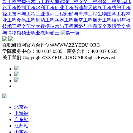
绘工程
生物技术与工程
交通运输工程
安全工程
冶金工程
集成电
路工程
控制工程
水利工程
矿业工程
石油与天然气工程
纺织工程
轻工技术与工程
工业设计工程
船舶与海洋工程
生物医学工程
林
业工程
食品工程
制药工程
兵器工程
航空工程
航天工程
核能与核
技术工程
文艺学
大数据技术与工程
网络与信息安全
逻辑学
文物
与博物馆硕士
职业教师硕士
换一换
在职研招网官方合作伙伴WWW.ZZYEDU.ORG
学院服务中心：400-037-0535 商务合作：400-037-0535
关于我们 Copyright©ZZYEDU.ORG All Rights Reserved
北京站
上海站
广东站
江苏站
山东站