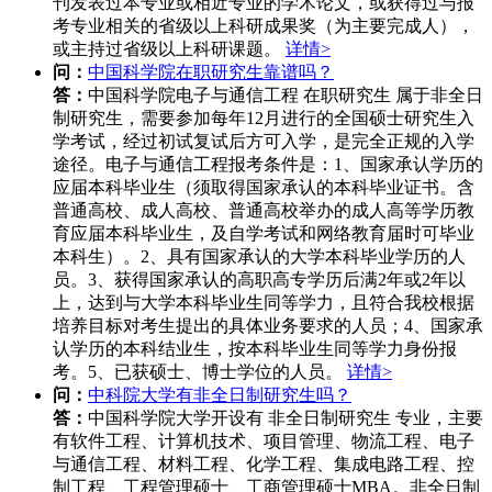
刊发表过本专业或相近专业的学术论文，或获得过与报
考专业相关的省级以上科研成果奖（为主要完成人），
或主持过省级以上科研课题。
详情>
问：
中国科学院在职研究生靠谱吗？
答：
中国科学院电子与通信工程 在职研究生 属于非全日
制研究生，需要参加每年12月进行的全国硕士研究生入
学考试，经过初试复试后方可入学，是完全正规的入学
途径。电子与通信工程报考条件是：1、国家承认学历的
应届本科毕业生（须取得国家承认的本科毕业证书。含
普通高校、成人高校、普通高校举办的成人高等学历教
育应届本科毕业生，及自学考试和网络教育届时可毕业
本科生）。2、具有国家承认的大学本科毕业学历的人
员。3、获得国家承认的高职高专学历后满2年或2年以
上，达到与大学本科毕业生同等学力，且符合我校根据
培养目标对考生提出的具体业务要求的人员；4、国家承
认学历的本科结业生，按本科毕业生同等学力身份报
考。5、已获硕士、博士学位的人员。
详情>
问：
中科院大学有非全日制研究生吗？
答：
中国科学院大学开设有 非全日制研究生 专业，主要
有软件工程、计算机技术、项目管理、物流工程、电子
与通信工程、材料工程、化学工程、集成电路工程、控
制工程、工程管理硕士、工商管理硕士MBA。非全日制