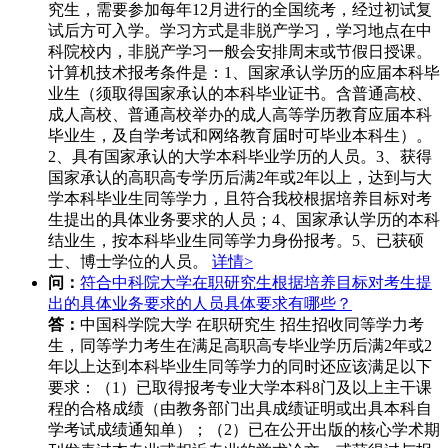
究生，需要参加每年12月进行的全国统考，经过初试复
试后方可入学。学习方式是非脱产学习，学习地点在中
科院校内，非脱产学习一般会安排周末或节假日授课。
计算机技术报考条件是：1、国家承认学历的应届本科毕
业生（须取得国家承认的本科毕业证书。含普通高校、
成人高校、普通高校举办的成人高等学历教育应届本科
毕业生，及自学考试和网络教育届时可毕业本科生）。
2、具有国家承认的大学本科毕业学历的人员。3、获得
国家承认的高职高专学历后满2年或2年以上，达到与大
学本科毕业生同等学力，且符合我校根据培养目标对考
生提出的具体业务要求的人员；4、国家承认学历的本科
结业生，按本科毕业生同等学力身份报考。5、已获硕
士、博士学位的人员。
详情>
问：
符合中科院大学在职研究生根据培养目标对考生提
出的具体业务要求的人员具体要求有哪些？
答：
中国科学院大学 在职研究生 招生招收同等学力考
生，同等学力考生在满足高职高专毕业学历后满2年或2
年以上达到本科毕业生同等学力的同时还应该满足以下
要求：（1）已取得报考专业大学本科8门及以上主干课
程的合格成绩（由教务部门出具成绩证明或出具本科自
学考试成绩通知单）；（2）已在公开出版的核心学术期