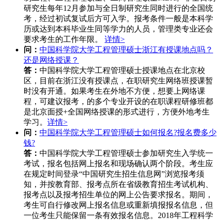
研究生每年12月参加与全日制研究生同时进行的全国统
考，经过初试复试后方可入学。报考条件一般是本科学
历或达到本科毕业生同等学力的人员，管理类专业还会
要求考生的工作年限。
详情>
问：
中国科学院大学工程管理硕士浙江有授课地点吗？
还是网络授课？
答：
中国科学院大学工程管理硕士授课地点在北京校
区，目前在浙江没有授课点，在职研究生网络班授课暂
时没有开通。如果考生在外地不方便，想要上网络课
程，可建议报考，的多个专业开设的在职课程研修班都
是北京面授+全国网络授课的形式进行，方便外地考生
学习。
详情>
问：
中国科学院大学工程管理硕士如何报名?报名费多少
钱?
答：
中国科学院大学工程管理硕士参加研究生入学统一
考试，报名包括网上报名和现场确认两个阶段。考生应
在规定时间登录“中国研究生招生信息网”浏览报考须
知，并按教育部、报考点所在省级教育招生考试机构、
报考点以及报考招生单位的网上公告要求报名。期间，
考生可自行修改网上报名信息或重新填报报名信息，但
一位考生只能保留一条有效报名信息。2018年工程科学