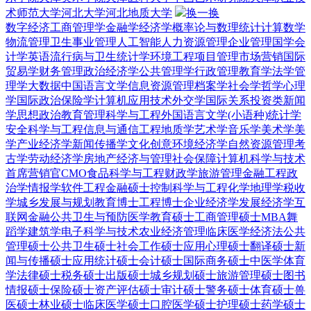
术师范大学
河北大学
河北地质大学
换一换
数字经济
工商管理学
金融学
经济学
概率论与数理统计
计算数学
物流管理
卫生事业管理
人工智能
人力资源管理
企业管理
国学
会
计学
英语
流行病与卫生统计学
环境工程
项目管理
市场营销
国际
贸易学
财务管理
政治经济学
公共管理学
行政管理
教育学
法学
管
理学
大数据
中国语言文学
信息资源管理
档案学
社会学
哲学
心理
学
国际政治
保险学
计算机应用技术
外交学
国际关系
投资类
新闻
学
思想政治教育
管理科学与工程
外国语言文学(小语种)
统计学
安全科学与工程
信息与通信工程
地质学
艺术学
音乐学
美术学
美
学
产业经济学
新闻传播学
文化创意
环境经济学
自然资源管理
考
古学
劳动经济学
房地产经济与管理
社会保障
计算机科学与技术
首席营销官CMO
食品科学与工程
财政学
旅游管理
金融工程
政
治学
情报学
软件工程
金融硕士
控制科学与工程
化学
地理学
税收
学
城乡发展与规划
教育博士
工程博士
企业经济学
发展经济学
互
联网金融
公共卫生与预防医学
教育硕士
工商管理硕士MBA
舞
蹈学
建筑学
电子科学与技术
农业经济管理
临床医学
经济法
公共
管理硕士
公共卫生硕士
社会工作硕士
应用心理硕士
翻译硕士
新
闻与传播硕士
应用统计硕士
会计硕士
国际商务硕士
中医学
体育
学
法律硕士
税务硕士
出版硕士
城乡规划硕士
旅游管理硕士
图书
情报硕士
保险硕士
资产评估硕士
审计硕士
警务硕士
体育硕士
兽
医硕士
林业硕士
临床医学硕士
口腔医学硕士
护理硕士
药学硕士