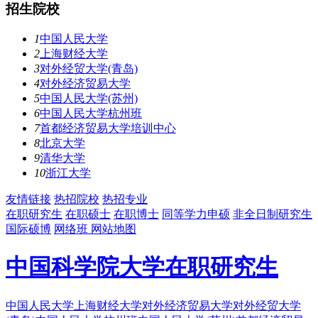
招生院校
1
中国人民大学
2
上海财经大学
3
对外经贸大学(青岛)
4
对外经济贸易大学
5
中国人民大学(苏州)
6
中国人民大学杭州班
7
首都经济贸易大学培训中心
8
北京大学
9
清华大学
10
浙江大学
友情链接
热招院校
热招专业
在职研究生
在职硕士
在职博士
同等学力申硕
非全日制研究生
国际硕博
网络班
网站地图
中国科学院大学在职研究生
中国人民大学
上海财经大学
对外经济贸易大学
对外经贸大学