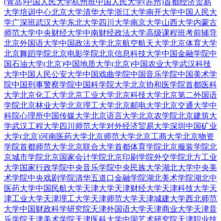
(青岛)
中国人民大学杭州班
中国人民大学(苏州)
首都经济贸易
大学培训中心
北京大学
清华大学
浙江大学
南开大学
中国人民大
学广深班
武汉大学
东北大学
四川大学
南京大学
山西大学
内蒙古
师范大学
中央财经大学
中南财经政法大学
高级课程班
考前辅导
北京外国语大学
中国政法大学
北京航空航天大学
北京体育大学
北京舞蹈学院
北京电影学院
北京信息科技大学
中国金融学院
中
国石油大学(北京)
中国地质大学(北京)
中国农业大学
武汉科技
大学
中国人民公安大学
中国戏曲学院
中国音乐学院
中国美术学
院
中国刑事警察学院
中国科学院大学
北京协和医学院
首都医科
大学
北京化工大学
北京工业大学
北京科技大学
北京第二外国语
学院
北京林业大学
北京理工大学
北京邮电大学
北京交通大学
中
科院心理所
中国传媒大学
北京语言大学
北京农学院
北京建筑大
学
武汉工程大学
四川师范大学
对外经济贸易大学深圳
中国矿业
大学(北京)
河南医药大学
北京师范大学
北京工商大学
北京物资
学院
首都师范大学
北京联合大学
首都体育学院
北京服装学院
北
京城市学院
北京国家会计学院
北京印刷学院
外交学院
北方工业
大学
国家行政学院
中央音乐学院
中央民族大学
湖北大学
中央美
术学院
中央戏剧学院
清华五道口金融学院
湖北美术学院
湖北中
医药大学
中国民航大学
天津大学
天津财经大学
天津科技大学
天
津工业大学
天津理工大学
天津师范大学
天津城建大学
西北师范
大学
中国财政科学研究院
天津外国语大学
天津商业大学
天津音
乐学院
天津美术学院
天津医科大学
中国艺术研究院
天津职业技