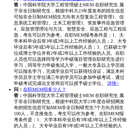
答：
中国科学院大学工程管理硕士MEM 在职研究生 属
于非全日制研究生，根据中科大23年度发布的招生信息
可知非全日制MEM招生方向有大型复杂工程管理1、信
息系统工程管理2、土木工程管理3、突发事件应急管理
4、应急管理理论与方法、智慧安全、应急工程与工程应
急，考生可以作为参考。在职MEM报考条件是：1、大
学本科毕业后有3年或3年以上工作经验的人员；2、大专
毕业后有5年或5年以上工作经验的人员；3、已获硕士学
位或博士学位并有2年或2年以上工作经验的人员。在职
人员也可以选择同等学力申硕项目管理在职研究生进行
学习，同等学力申硕免试入学，一般大专及以上学历就
可以报名学习，完成学业后可以获得结业证，满足本科
学历且学士学位满三年的学员可以参加申硕考试，通过
申硕考试完成论文答辩后可以授予硕士学位。
详情>
问：
在职MEM招多少人？
答：
中国科学院大学工程管理硕士MEM 在职研究生 属
于非全日制研究生，根据中科院大学23年度在研招网发
布的招生信息可知MEM非全日制研究生7个方向共招生
100人，不含推免生，考生可以作为参考。在职MEM报
考条件是：1、大学本科毕业后有3年或3年以上工作经验
的人员；2、大专毕业后有5年或5年以上工作经验的人