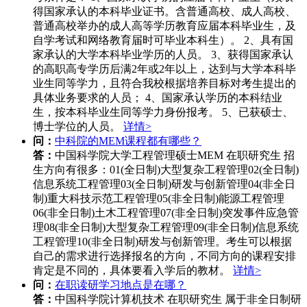
得国家承认的本科毕业证书。含普通高校、成人高校、
普通高校举办的成人高等学历教育应届本科毕业生，及
自学考试和网络教育届时可毕业本科生）。 2、具有国
家承认的大学本科毕业学历的人员。 3、获得国家承认
的高职高专学历后满2年或2年以上，达到与大学本科毕
业生同等学力，且符合我校根据培养目标对考生提出的
具体业务要求的人员； 4、国家承认学历的本科结业
生，按本科毕业生同等学力身份报考。 5、已获硕士、
博士学位的人员。
详情>
问：
中科院的MEM课程都有哪些？
答：
中国科学院大学工程管理硕士MEM 在职研究生 招
生方向有很多：01(全日制)大型复杂工程管理02(全日制)
信息系统工程管理03(全日制)研发与创新管理04(非全日
制)重大科技示范工程管理05(非全日制)能源工程管理
06(非全日制)土木工程管理07(非全日制)突发事件应急管
理08(非全日制)大型复杂工程管理09(非全日制)信息系统
工程管理10(非全日制)研发与创新管理。考生可以根据
自己的需求进行选择报名的方向，不同方向的课程安排
肯定是不同的，具体要看入学后的教材。
详情>
问：
在职读研学习地点是在哪？
答：
中国科学院计算机技术 在职研究生 属于非全日制研