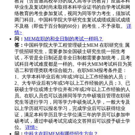
教育（含普通高校举办的成人高等学历教育）应届本科
毕业生及复试时尚未取得本科毕业证书的自学考试和网
络教育的考生参加复试，视同为同等学力考生，须加试
两门科目。中国科学院大学研究生复试成绩或面试成绩
不及格（即低于百分制的60分）的考生，不予录取。
详
情>
问：
MEM在职的和全日制的考试一样吗？
答：
中国科学院大学工程管理硕士MEM 在职研究生 属
于统招研究生，需要参加全国硕士研究生统一招生考
试，不管是全日制还是非全日制都需要参加统考，且考
试科目考试难度都是一样的。中科大MEM考试科目为英
语二和管理类联考综合能力。在职MEM报考条件是：
1、大学本科毕业后有3年或3年以上工作经验的人员；
2、大专毕业后有5年或5年以上工作经验的人员；3、已
获硕士学位或博士学位并有2年或2年以上工作经验的人
员。在职人员也可以选择同等学力申硕项目管理在职研
究生等进行学习，同等学力申硕免试入学，一般大专及
以上学历就可以报名学习，完成学业后可以获得结业
证，满足本科学历且学士学位满三年的学员可以参加申
硕考试，通过申硕考试完成论文答辩后可以授予硕士学
位。
详情>
问：
中科大在职MEM有哪些招生方向？