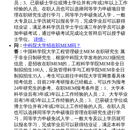
员；3、已获硕士学位或博士学位并有2年或2年以上工作
经验的人员。在职人员也可以选择同等学力申硕项目管
理在职研究生进行学习，同等学力申硕免试入学，一般
大专及以上学历就可以报名学习，完成学业后可以获得
结业证，满足本科学历且学士学位满三年的学员可以参
加申硕考试，通过申硕考试完成论文答辩后可以授予硕
士学位。
详情>
问：
中科院大学招在职MEM吗？
答：
中国科学院大学工程管理硕士MEM 在职研究生 属
于非全日制研究生，根据中科院大学发布的2023级招生
信息，是招收在职MEM的，工程科学学院MEM非全日
制拟招生100人，应急管理科学与工程学院MEM非全日
制拟招生35人，考生可以前往中科院大学官网查看具体
招考信息，目前23年考研报名已经截止，可以作为报考
24年研究生的参考。在职MEM报考条件是：1、大学本
科毕业后有3年或3年以上工作经验的人员；2、大专毕业
后有5年或5年以上工作经验的人员；3、已获硕士学位或
博士学位并有2年或2年以上工作经验的人员。在职人员
也可以选择同等学力申硕项目管理在职研究生进行学
习，同等学力申硕免试入学，一般大专及以上学历就可
以报名学习，完成学业后可以获得结业证，满足本科学