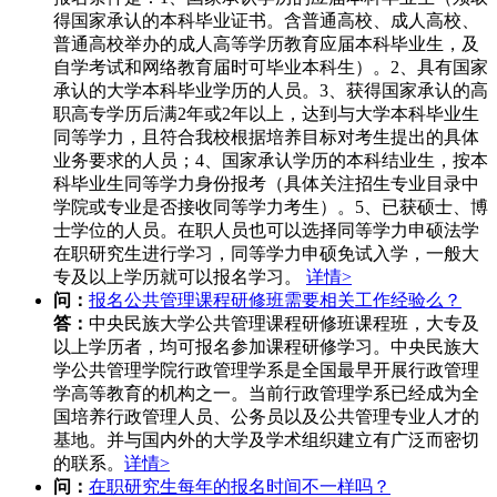
得国家承认的本科毕业证书。含普通高校、成人高校、
普通高校举办的成人高等学历教育应届本科毕业生，及
自学考试和网络教育届时可毕业本科生）。2、具有国家
承认的大学本科毕业学历的人员。3、获得国家承认的高
职高专学历后满2年或2年以上，达到与大学本科毕业生
同等学力，且符合我校根据培养目标对考生提出的具体
业务要求的人员；4、国家承认学历的本科结业生，按本
科毕业生同等学力身份报考（具体关注招生专业目录中
学院或专业是否接收同等学力考生）。5、已获硕士、博
士学位的人员。在职人员也可以选择同等学力申硕法学
在职研究生进行学习，同等学力申硕免试入学，一般大
专及以上学历就可以报名学习。
详情>
问：
报名公共管理课程研修班需要相关工作经验么？
答：
中央民族大学公共管理课程研修班课程班，大专及
以上学历者，均可报名参加课程研修学习。中央民族大
学公共管理学院行政管理学系是全国最早开展行政管理
学高等教育的机构之一。当前行政管理学系已经成为全
国培养行政管理人员、公务员以及公共管理专业人才的
基地。并与国内外的大学及学术组织建立有广泛而密切
的联系。
详情>
问：
在职研究生每年的报名时间不一样吗？