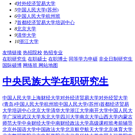
4
对外经济贸易大学
5
中国人民大学(苏州)
6
中国人民大学杭州班
7
首都经济贸易大学培训中心
8
北京大学
9
清华大学
10
浙江大学
友情链接
热招院校
热招专业
在职研究生
在职硕士
在职博士
同等学力申硕
非全日制研究生
国际硕博
网络班
网站地图
中央民族大学在职研究生
中国人民大学
上海财经大学
对外经济贸易大学
对外经贸大学
(青岛)
中国人民大学杭州班
中国人民大学(苏州)
首都经济贸易
大学培训中心
北京大学
清华大学
浙江大学
南开大学
中国人民大
学广深班
武汉大学
东北大学
四川大学
南京大学
山西大学
内蒙古
师范大学
中央财经大学
中南财经政法大学
高级课程班
考前辅导
北京外国语大学
中国政法大学
北京航空航天大学
北京体育大学