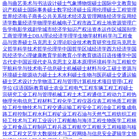
曲与曲艺
美术与书法
设计硕士
气象
博物馆硕士
国际中文教育
知
识产权硕士
国际事务硕士
数字经济硕士
应用伦理硕士
工程管理
世界经济
电子商务
公共关系
技术经济及管理
网络经济学
应用经
济学
数量经济学
物理学
机械电子工程
市政工程
土地资源管理
广
告学
电影学
戏剧学
城市经济学
知识产权法
资本运作
区域国别学
工商管理博士DBA
理论经济学
理学
生物学
材料科学与工程
食
品与营养硕士
马克思主义理论
职业技术教育
研究生院
马克思主
义哲学
科学技术哲学
伦理学
中国哲学
区域经济学
西方经济学
国
民经济学
心理健康教育
学前教育
小学教育
德语
日语
传播学
中国
古代史
中国近现代史
马克思主义基本原理
环境科学与工程
航空
宇航科学与技术
电子信息硕士
机械硕士
材料与化工硕士
资源与
环境硕士
能源动力硕士
土木水利硕士
生物与医药硕士
交通运输
硕士
艺术设计
力学
物流工程与管理
计算机技术
项目管理(工程
学位)
汉语国际教育硕士
农业工程
电气工程
车辆工程
工程硕士
宗研究
工业工程与管理
机械工程
土木工程
通信工程
动力工程热
物理
光电信息工程
材料工程
化学工程
仪器仪表工程
地质工程
测
绘工程
生物技术与工程
交通运输工程
安全工程
冶金工程
集成电
路工程
控制工程
水利工程
矿业工程
石油与天然气工程
纺织工程
轻工技术与工程
工业设计工程
船舶与海洋工程
生物医学工程
林
业工程
食品工程
制药工程
兵器工程
航空工程
航天工程
核能与核
技术工程
文艺学
大数据技术与工程
网络与信息安全
逻辑学
文物