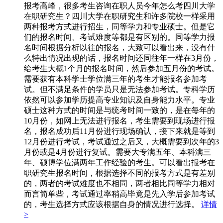
报考高峰，很多考生咨询在职人员今年怎么考四川大学
在职研究生？四川大学在职研究生和许多院校一样采用
两种报考方式进行招生，同等学力和专业硕士。但是它
们的报名时间、考试难度等都是有区别的。同等学力报
名时间根据分析以往的报名，大致可以看出来，没有什
么特出情况出现的话，报名时间还同往年一样在3月份，
给考生大概1个月的报名时间，然后参加五月份的考试。
需要获有本科学士学位满三年的考生才能报名参加考
试。但不满足条件的学员只是无法参加考试。专科学历
依然可以参加学历提高专业知识及自身能力水平。专业
硕士这种方式的时间是与统考时间一致的，是在每年的
10月份，如网上无法进行报名，考生需要到现场进行报
名，报名成功后11月份进行现场确认，接下来就是等到
12月份进行考试，考试通过之后又，大概需要到次年的3
月份或是4月份进行复试。需要大专满五年、本科满三
年、硕博学位满两年工作经验的考生。可以看出报考在
职研究生报名时间，根据选择不同的报考方式是有差别
的，两者的考试难度也不相同，两者相比同等学力相对
而言简单些，考试通过率稍高毕竟是先入学后参加考试
的，考生选择方式应该根据自身的情况进行选择。
详情
>