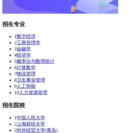
招生专业
1
数字经济
2
工商管理学
3
金融学
4
经济学
5
概率论与数理统计
6
计算数学
7
物流管理
8
卫生事业管理
9
人工智能
10
人力资源管理
招生院校
1
中国人民大学
2
上海财经大学
3
对外经贸大学(青岛)