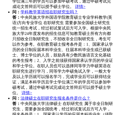
学位满三年的学员可以参加申硕考试，通过申硕考试完
成论文答辩后可以授予硕士学位。
详情>
问：
学科教学英语招在职研究生吗？
答：
中央民族大学外国语学院教育硕士专业学科教学(英
语)方向专业学位 在职研究生 需要参加全国硕士研究生
统一招生考试，经过初试复试后方可入学。根据中央民
族大学24年度发布的招生信息可知教育硕士所有方向都
只招收全日制研究生，不招收非全日制研究生，考生可
以作为参考。在职教育硕士报考条件是：1、国家承认学
历的全日制应届本科毕业生、往届本科毕业生或已获硕
士、博士学位的人员，鼓励具有少数民族语言文化基础
的考生报考；2、入学之前须获得国家承认学历的毕业证
和学士学位。在职人员也可以选择同等学力申硕英语在
职研究生进行学习，同等学力申硕免试入学，一般大专
及以上学历就可以报名学习，完成学业后可以获得结业
证，满足本科学历且学士学位满三年的学员可以参加申
硕考试，通过申硕考试完成论文答辩后可以授予硕士学
位。
详情>
问：
法律硕士在职研究生报名条件是什么？
答：
中央民族大学法律硕士 在职研究生 属于非全日制研
究生，需要参加全国统考，经过初试复试后方可入学，
报名条件是：1、国家承认学历的应届本科毕业生（须取