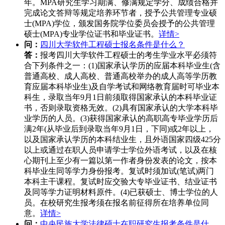
年。MPA研究生学习期满、修满规定学分、成绩合格并
完成论文答辩等规定培养环节者，授予公共管理专业硕
士(MPA)学位，颁发国务院学位委员会授予的公共管理
硕士(MPA)专业学位证书和毕业证书。
详情>
问：
四川大学软件工程硕士报名条件是什么？
答：
报考四川大学软件工程硕士的考生学业水平必须符
合下列条件之一：(1)国家承认学历的应届本科毕业生(含
普通高校、成人高校、普通高校举办的成人高等学历教
育应届本科毕业生)及自学考试和网络教育届时可毕业本
科生，录取当年9月1日前须取得国家承认的本科毕业证
书，否则录取资格无效。(2)具有国家承认的大学本科毕
业学历的人员。(3)获得国家承认的高职高专毕业学历后
满2年(从毕业后到录取当年9月1日，下同)或2年以上，
以及国家承认学历的本科结业生，且外语国家四级425分
以上或通过在职人员申请学士学位外语考试，以及在核
心期刊上至少有一篇以第一作者身份发表的论文，按本
科毕业生同等学力身份报考。复试时须加试(笔试)两门
本科主干课程。复试时应交验大专毕业证书、结业证书
及同等学力证明材料原件。(4)已获硕士、博士学位的人
员。在校研究生报考须在报名前征得所在培养单位同
意。
详情>
问：
中央民族大学法律硕士在职研究生报考条件是什