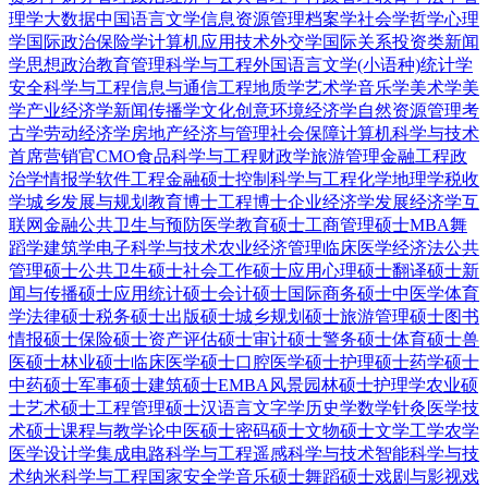
理学
大数据
中国语言文学
信息资源管理
档案学
社会学
哲学
心理
学
国际政治
保险学
计算机应用技术
外交学
国际关系
投资类
新闻
学
思想政治教育
管理科学与工程
外国语言文学(小语种)
统计学
安全科学与工程
信息与通信工程
地质学
艺术学
音乐学
美术学
美
学
产业经济学
新闻传播学
文化创意
环境经济学
自然资源管理
考
古学
劳动经济学
房地产经济与管理
社会保障
计算机科学与技术
首席营销官CMO
食品科学与工程
财政学
旅游管理
金融工程
政
治学
情报学
软件工程
金融硕士
控制科学与工程
化学
地理学
税收
学
城乡发展与规划
教育博士
工程博士
企业经济学
发展经济学
互
联网金融
公共卫生与预防医学
教育硕士
工商管理硕士MBA
舞
蹈学
建筑学
电子科学与技术
农业经济管理
临床医学
经济法
公共
管理硕士
公共卫生硕士
社会工作硕士
应用心理硕士
翻译硕士
新
闻与传播硕士
应用统计硕士
会计硕士
国际商务硕士
中医学
体育
学
法律硕士
税务硕士
出版硕士
城乡规划硕士
旅游管理硕士
图书
情报硕士
保险硕士
资产评估硕士
审计硕士
警务硕士
体育硕士
兽
医硕士
林业硕士
临床医学硕士
口腔医学硕士
护理硕士
药学硕士
中药硕士
军事硕士
建筑硕士
EMBA
风景园林硕士
护理学
农业硕
士
艺术硕士
工程管理硕士
汉语言文字学
历史学
数学
针灸
医学技
术硕士
课程与教学论
中医硕士
密码硕士
文物硕士
文学
工学
农学
医学
设计学
集成电路科学与工程
遥感科学与技术
智能科学与技
术
纳米科学与工程
国家安全学
音乐硕士
舞蹈硕士
戏剧与影视
戏