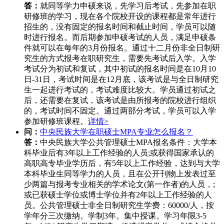
答：
就同等学力申硕来说，先学习后考试，先参加在职
研修班的学习，现在各个院校开设的课程都是常年进行
招生的，没有固定的报名时间和截止时间，学员可以随
时进行报名。而后期参加申硕考试的人员，满足申硕条
件就可以在每年的3月份报名。通过十二月份非全日制研
究生的方式报考在职研究生，需要先考试后入学。入学
考试分为初试和复试，其中初试的报名时间是在10月10
日-31日，考试时间是在12月底，该考试是与全日制研究
生一起进行考试的，考试难度比较大。学员通过初试之
后，还需要在复试，该考试是由所报考的院校进行组织
的，考试时间不固定。通过两部分考试，学员可以入学
参加研修班课程。
详情>
问：
中央民族大学在职硕士MPA专业怎么报名？
答：
中央民族大学公共管理硕士MPA报名条件：大学本
科毕业后有3年以上工作经验的人员;或获得国家承认的
高职高专毕业学历后，有5年以上工作经验，达到与大学
本科毕业生同等学力的人员，且在公开刊物上发表过至
少两篇与报考专业相关的学术论文(第一作者)的人员，;
或已获硕士学位或博士学位并有2年以上工作经验的人
员。公共管理硕士非全日制研究生学费：60000/人，按
学年分三次缴纳。学制3年。集中授课。学习年限3-5