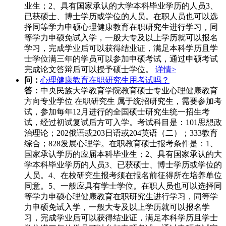
业生；2、具有国家承认的大学本科毕业学历的人员3、
已获硕士、博士学历或学位的人员。在职人员也可以选
择同等学力申硕心理健康教育在职研究生进行学习，同
等学力申硕免试入学，一般大专及以上学历就可以报名
学习，完成学业后可以获得结业证，满足本科学历且学
士学位满三年的学员可以参加申硕考试，通过申硕考试
完成论文答辩后可以授予硕士学位。
详情>
问：
心理健康教育在职研究生用考试吗？
答：
中央民族大学教育学院教育硕士专业心理健康教育
方向专业学位 在职研究生 属于统招研究生，需要参加考
试，参加每年12月进行的全国硕士研究生统一招生考
试，经过初试复试后方可入学。考试科目是：101思想政
治理论；202俄语或203日语或204英语（二）；333教育
综合；828发展心理学。在职教育硕士报考条件是：1、
国家承认学历的应届本科毕业生；2、具有国家承认的大
学本科毕业学历的人员3、已获硕士、博士学历或学位的
人员。4、在校研究生报考须在报名前征得所在培养单位
同意。5、一般应具有学士学位。在职人员也可以选择同
等学力申硕心理健康教育在职研究生进行学习，同等学
力申硕免试入学，一般大专及以上学历就可以报名学
习，完成学业后可以获得结业证，满足本科学历且学士