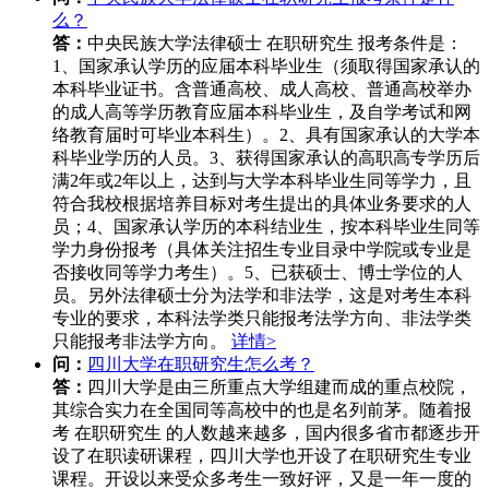
么？
答：
中央民族大学法律硕士 在职研究生 报考条件是：
1、国家承认学历的应届本科毕业生（须取得国家承认的
本科毕业证书。含普通高校、成人高校、普通高校举办
的成人高等学历教育应届本科毕业生，及自学考试和网
络教育届时可毕业本科生）。2、具有国家承认的大学本
科毕业学历的人员。3、获得国家承认的高职高专学历后
满2年或2年以上，达到与大学本科毕业生同等学力，且
符合我校根据培养目标对考生提出的具体业务要求的人
员；4、国家承认学历的本科结业生，按本科毕业生同等
学力身份报考（具体关注招生专业目录中学院或专业是
否接收同等学力考生）。5、已获硕士、博士学位的人
员。另外法律硕士分为法学和非法学，这是对考生本科
专业的要求，本科法学类只能报考法学方向、非法学类
只能报考非法学方向。
详情>
问：
四川大学在职研究生怎么考？
答：
四川大学是由三所重点大学组建而成的重点校院，
其综合实力在全国同等高校中的也是名列前茅。随着报
考 在职研究生 的人数越来越多，国内很多省市都逐步开
设了在职读研课程，四川大学也开设了在职研究生专业
课程。开设以来受众多考生一致好评，又是一年一度的