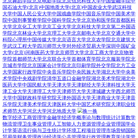
北京舞蹈学院
北京电影学院
北京信息科技大学
中国金融学院
中
国石油大学(北京)
中国地质大学(北京)
中国农业大学
武汉科技
大学
中国人民公安大学
中国戏曲学院
中国音乐学院
中国美术学
院
中国刑事警察学院
中国科学院大学
北京协和医学院
首都医科
大学
北京化工大学
北京工业大学
北京科技大学
北京第二外国语
学院
北京林业大学
北京理工大学
北京邮电大学
北京交通大学
中
科院心理所
中国传媒大学
北京语言大学
北京农学院
北京建筑大
学
武汉工程大学
四川师范大学
对外经济贸易大学深圳
中国矿业
大学(北京)
河南医药大学
北京师范大学
北京工商大学
北京物资
学院
首都师范大学
北京联合大学
首都体育学院
北京服装学院
北
京城市学院
北京国家会计学院
北京印刷学院
外交学院
北方工业
大学
国家行政学院
中央音乐学院
中央民族大学
湖北大学
中央美
术学院
中央戏剧学院
清华五道口金融学院
湖北美术学院
湖北中
医药大学
中国民航大学
天津大学
天津财经大学
天津科技大学
天
津工业大学
天津理工大学
天津师范大学
天津城建大学
西北师范
大学
中国财政科学研究院
天津外国语大学
天津商业大学
天津音
乐学院
天津美术学院
天津医科大学
中国艺术研究院
天津职业技
术师范大学
河北大学
河北地质大学
换一换
数字经济
工商管理学
金融学
经济学
概率论与数理统计
计算数学
物流管理
卫生事业管理
人工智能
人力资源管理
企业管理
国学
会
计学
英语
流行病与卫生统计学
环境工程
项目管理
市场营销
国际
贸易学
财务管理
政治经济学
公共管理学
行政管理
教育学
法学
管