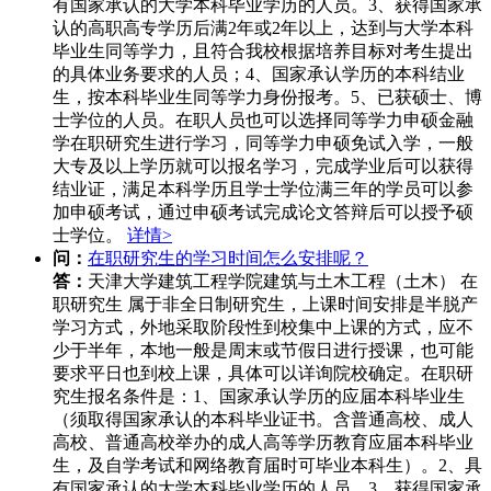
有国家承认的大学本科毕业学历的人员。3、获得国家承
认的高职高专学历后满2年或2年以上，达到与大学本科
毕业生同等学力，且符合我校根据培养目标对考生提出
的具体业务要求的人员；4、国家承认学历的本科结业
生，按本科毕业生同等学力身份报考。5、已获硕士、博
士学位的人员。在职人员也可以选择同等学力申硕金融
学在职研究生进行学习，同等学力申硕免试入学，一般
大专及以上学历就可以报名学习，完成学业后可以获得
结业证，满足本科学历且学士学位满三年的学员可以参
加申硕考试，通过申硕考试完成论文答辩后可以授予硕
士学位。
详情>
问：
在职研究生的学习时间怎么安排呢？
答：
天津大学建筑工程学院建筑与土木工程（土木） 在
职研究生 属于非全日制研究生，上课时间安排是半脱产
学习方式，外地采取阶段性到校集中上课的方式，应不
少于半年，本地一般是周末或节假日进行授课，也可能
要求平日也到校上课，具体可以详询院校确定。在职研
究生报名条件是：1、国家承认学历的应届本科毕业生
（须取得国家承认的本科毕业证书。含普通高校、成人
高校、普通高校举办的成人高等学历教育应届本科毕业
生，及自学考试和网络教育届时可毕业本科生）。2、具
有国家承认的大学本科毕业学历的人员。3、获得国家承