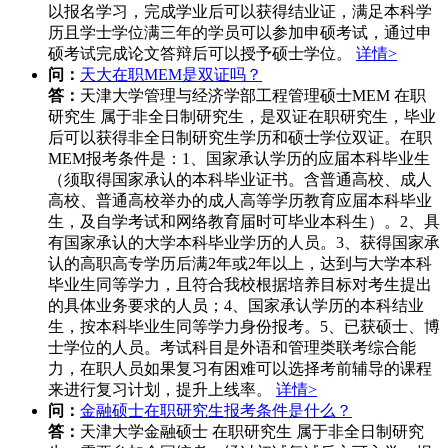
以报名学习，完成学业后可以获得结业证，满足本科学
历且学士学位满三年的学员可以参加申硕考试，通过申
硕考试完成论文答辩后可以授予硕士学位。
详情>
问：
天大在职MEM是双证吗？
答：
天津大学管理与经济学部工程管理硕士MEM 在职
研究生 属于非全日制研究生，是双证在职研究生，毕业
后可以获得非全日制研究生学历和硕士学位双证。在职
MEM报考条件是：1、国家承认学历的应届本科毕业生
（须取得国家承认的本科毕业证书。含普通高校、成人
高校、普通高校举办的成人高等学历教育应届本科毕业
生，及自学考试和网络教育届时可毕业本科生）。2、具
有国家承认的大学本科毕业学历的人员。3、获得国家承
认的高职高专学历后满2年或2年以上，达到与大学本科
毕业生同等学力，且符合我校根据培养目标对考生提出
的具体业务要求的人员；4、国家承认学历的本科结业
生，按本科毕业生同等学力身份报考。5、已获硕士、博
士学位的人员。考试科目是外语和管理类联考综合能
力，在职人员如果复习有困难可以选择考前辅导的课程
来进行复习计划，提升上线率。
详情>
问：
金融硕士在职研究生报考条件是什么？
答：
天津大学金融硕士 在职研究生 属于非全日制研究