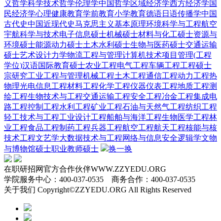
义哲学
科学技术哲学
伦理学
中国哲学
区域经济学
西方经济学
国
民经济学
心理健康教育
学前教育
小学教育
德语
日语
传播学
中国
古代史
中国近现代史
马克思主义基本原理
环境科学与工程
航空
宇航科学与技术
电子信息硕士
机械硕士
材料与化工硕士
资源与
环境硕士
能源动力硕士
土木水利硕士
生物与医药硕士
交通运输
硕士
艺术设计
力学
物流工程与管理
计算机技术
项目管理(工程
学位)
汉语国际教育硕士
农业工程
电气工程
车辆工程
工程硕士
宗研究
工业工程与管理
机械工程
土木工程
通信工程
动力工程热
物理
光电信息工程
材料工程
化学工程
仪器仪表工程
地质工程
测
绘工程
生物技术与工程
交通运输工程
安全工程
冶金工程
集成电
路工程
控制工程
水利工程
矿业工程
石油与天然气工程
纺织工程
轻工技术与工程
工业设计工程
船舶与海洋工程
生物医学工程
林
业工程
食品工程
制药工程
兵器工程
航空工程
航天工程
核能与核
技术工程
文艺学
大数据技术与工程
网络与信息安全
逻辑学
文物
与博物馆硕士
职业教师硕士
换一换
在职研招网官方合作伙伴WWW.ZZYEDU.ORG
学院服务中心：400-037-0535 商务合作：400-037-0535
关于我们 Copyright©ZZYEDU.ORG All Rights Reserved