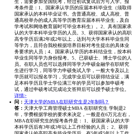
生，需要参加全国统考，经过初试复试后方可入学。报
考条件是：1、国家承认学历的应届本科毕业生（须取得
国家承认的本科毕业证书。含普通高校、成人高校、普
通高校举办的成人高等学历教育应届本科毕业生，及自
学考试和网络教育届时可毕业本科生）。2、具有国家承
认的大学本科毕业学历的人员。3、获得国家承认的高职
高专学历后满2年或2年以上，达到与大学本科毕业生同
等学力，且符合我校根据培养目标对考生提出的具体业
务要求的人员；4、国家承认学历的本科结业生，按本科
毕业生同等学力身份报考。5、已获硕士、博士学位的人
员。在职人员也可以选择同等学力申硕金融学在职研究
生进行学习，同等学力申硕免试入学，一般大专及以上
学历就可以报名学习，完成学业后可以获得结业证，满
足本科学历且学士学位满三年的学员可以参加申硕考
试，通过申硕考试完成论文答辩后可以授予硕士学位。
详情>
问：
天津大学的MBA在职研究生是2年制吗？
答：
天津大学工商管理硕士MBA 在职研究生 学制是2
年，学费根据学校的要求来决定，一般是在6万元左右，
MBA在职研究生的报考条件是： 1、获国家承认的大学
本科学历后有3年或3年以上工作经验的人员； 2、获得
国家承认的高职高专毕业学历后，有5年或5年以上工作