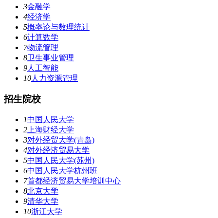
3
金融学
4
经济学
5
概率论与数理统计
6
计算数学
7
物流管理
8
卫生事业管理
9
人工智能
10
人力资源管理
招生院校
1
中国人民大学
2
上海财经大学
3
对外经贸大学(青岛)
4
对外经济贸易大学
5
中国人民大学(苏州)
6
中国人民大学杭州班
7
首都经济贸易大学培训中心
8
北京大学
9
清华大学
10
浙江大学