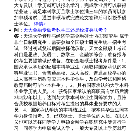
大专及以上学历就可以报名学习，完成学业后可以获得
结业证，满足本科学历且学士学位满三年的学员可以参
加申硕考试，通过申硕考试完成论文答辩后可以授予硕
士学位。
详情>
问：
天大金融专硕考数学三还是经济类联考？
答：
天津大学管理与经济学部金融硕士 在职研究生 属于
非全日制研究生，需要参加全国硕士研究生统一招生考
试，经过初试复试后院校择优录取。天大金融硕士考试
科目是思政、英语二、数学三、金融学综合，准备报考
的考生要提前做好准备。在职金融硕士报考条件是：1、
国家承认学历的应届本科毕业生（须取得国家承认的本
科毕业证书。含普通高校、成人高校、普通高校举办的
成人高等学历教育应届本科毕业生，及自学考试和网络
教育届时可毕业本科生）。2、具有国家承认的大学本科
毕业学历的人员。3、获得国家承认的高职高专学历后满
2年或2年以上，达到与大学本科毕业生同等学力，且符
合我校根据培养目标对考生提出的具体业务要求的人
员；4、国家承认学历的本科结业生，按本科毕业生同等
学力身份报考。5、已获硕士、博士学位的人员。在职人
员也可以选择同等学力申硕金融学在职研究生等进行学
习，同等学力申硕免试入学，一般大专及以上学历就可