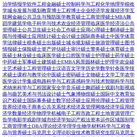
治学
情报学
软件工程
金融硕士
控制科学与工程
化学
地理学
税收
学
城乡发展与规划
教育博士
工程博士
企业经济学
发展经济学
互
联网金融
公共卫生与预防医学
教育硕士
工商管理硕士MBA
舞
蹈学
建筑学
电子科学与技术
农业经济管理
临床医学
经济法
公共
管理硕士
公共卫生硕士
社会工作硕士
应用心理硕士
翻译硕士
新
闻与传播硕士
应用统计硕士
会计硕士
国际商务硕士
中医学
体育
学
法律硕士
税务硕士
出版硕士
城乡规划硕士
旅游管理硕士
图书
情报硕士
保险硕士
资产评估硕士
审计硕士
警务硕士
体育硕士
兽
医硕士
林业硕士
临床医学硕士
口腔医学硕士
护理硕士
药学硕士
中药硕士
军事硕士
建筑硕士
EMBA
风景园林硕士
护理学
农业硕
士
艺术硕士
工程管理硕士
汉语言文字学
历史学
数学
针灸
医学技
术硕士
课程与教学论
中医硕士
密码硕士
文物硕士
文学
工学
农学
医学
设计学
集成电路科学与工程
遥感科学与技术
智能科学与技
术
纳米科学与工程
国家安全学
音乐硕士
舞蹈硕士
戏剧与影视
戏
曲与曲艺
美术与书法
设计硕士
气象
博物馆硕士
国际中文教育
知
识产权硕士
国际事务硕士
数字经济硕士
应用伦理硕士
工程管理
世界经济
电子商务
公共关系
技术经济及管理
网络经济学
应用经
济学
数量经济学
物理学
机械电子工程
市政工程
土地资源管理
广
告学
电影学
戏剧学
城市经济学
知识产权法
资本运作
区域国别学
工商管理博士DBA
理论经济学
理学
生物学
材料科学与工程
食
品与营养硕士
马克思主义理论
职业技术教育
研究生院
马克思主