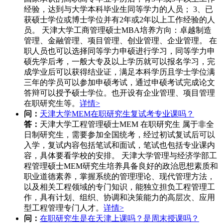
经验，达到与大学本科毕业生同等学力的人员； 3、已
获硕士学位或博士学位并有2年或2年以上工作经验的人
员。 天津大学工商管理硕士MBA培养方向：卓越制造
管理、金融管理、项目管理、创业管理、企业管理。 在
职人员也可以选择同等学力申硕进行学习，同等学力申
硕先学后考，一般大专及以上学历就可以报名学习，完
成学业后可以获得结业证，满足本科学历且学士学位满
三年的学员可以参加申硕考试，通过申硕考试完成论文
答辩可以授予硕士学位。也开设有企业管理、项目管理
在职研究生等。
详情>
问：
天津大学MEM在职研究生复试考专业课吗？
答：
天津大学工程管理硕士MEM 在职研究生 属于非全
日制研究生，需要参加全国统考，经过初试复试后可以
入学，复试内容包括笔试和面试，笔试也包括专业课内
容，具体要看学校的安排。 天津大学管理与经济学部工
程管理硕士MEM研究生培养具备良好的政治思想素质和
职业道德素养，掌握系统的管理理论、现代管理方法，
以及相关工程领域的专门知识，能独立担负工程管理工
作，具有计划、组织、协调和决策能力的高层次、应用
型工程管理专门人才。
详情>
问：
在职研究生是在天津上课吗？是周末授课吗？