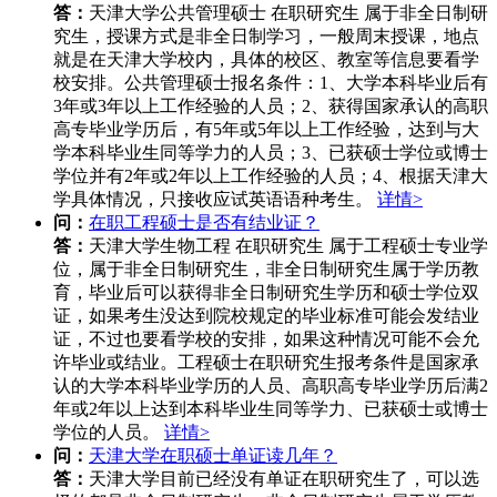
答：
天津大学公共管理硕士 在职研究生 属于非全日制研
究生，授课方式是非全日制学习，一般周末授课，地点
就是在天津大学校内，具体的校区、教室等信息要看学
校安排。公共管理硕士报名条件：1、大学本科毕业后有
3年或3年以上工作经验的人员；2、获得国家承认的高职
高专毕业学历后，有5年或5年以上工作经验，达到与大
学本科毕业生同等学力的人员；3、已获硕士学位或博士
学位并有2年或2年以上工作经验的人员；4、根据天津大
学具体情况，只接收应试英语语种考生。
详情>
问：
在职工程硕士是否有结业证？
答：
天津大学生物工程 在职研究生 属于工程硕士专业学
位，属于非全日制研究生，非全日制研究生属于学历教
育，毕业后可以获得非全日制研究生学历和硕士学位双
证，如果考生没达到院校规定的毕业标准可能会发结业
证，不过也要看学校的安排，如果这种情况可能不会允
许毕业或结业。工程硕士在职研究生报考条件是国家承
认的大学本科毕业学历的人员、高职高专毕业学历后满2
年或2年以上达到本科毕业生同等学力、已获硕士或博士
学位的人员。
详情>
问：
天津大学在职硕士单证读几年？
答：
天津大学目前已经没有单证在职研究生了，可以选