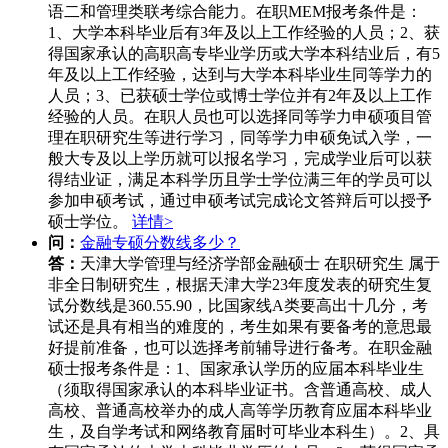
语二和管理类联考综合能力。在职MEM报考条件是：
1、大学本科毕业后有3年及以上工作经验的人员；2、获
得国家承认的高职高专毕业学历或大学本科结业后，有5
年及以上工作经验，达到与大学本科毕业生同等学力的
人员；3、已获硕士学位或博士学位并有2年及以上工作
经验的人员。在职人员也可以选择同等学力申硕项目管
理在职研究生等进行学习，同等学力申硕免试入学，一
般大专及以上学历就可以报名学习，完成学业后可以获
得结业证，满足本科学历且学士学位满三年的学员可以
参加申硕考试，通过申硕考试完成论文答辩后可以授予
硕士学位。
详情>
问：
金融专硕分数线多少？
答：
天津大学管理与经济学部金融硕士 在职研究生 属于
非全日制研究生，根据天津大学23年度发表的研究生复
试分数线是360.55.90，比国家线A类要高出十几分，考
试还是具有相当的难度的，考生如果有要备考的意思最
好提前准备，也可以选择考前辅导进行备考。在职金融
硕士报考条件是：1、国家承认学历的应届本科毕业生
（须取得国家承认的本科毕业证书。含普通高校、成人
高校、普通高校举办的成人高等学历教育应届本科毕业
生，及自学考试和网络教育届时可毕业本科生）。2、具