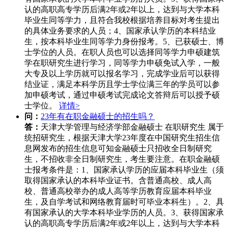
认的高职高专学历后满2年或2年以上，达到与大学本科
毕业生同等学力，且符合我校根据培养目标对考生提出
的具体业务要求的人员；4、国家承认学历的本科结业
生，按本科毕业生同等学力身份报考。5、已获硕士、博
士学位的人员。在职人员也可以选择同等学力申硕建筑
学在职研究生进行学习，同等学力申硕免试入学，一般
大专及以上学历就可以报名学习，完成学业后可以获得
结业证，满足本科学历且学士学位满三年的学员可以参
加申硕考试，通过申硕考试完成论文答辩后可以授予硕
士学位。
详情>
问：
23年有在职金融硕士的招生吗？
答：
天津大学管理与经济学部金融硕士 在职研究生 属于
统招研究生，根据天津大学23年度在中国研究生招生信
息网发布的招生信息可知金融硕士只招收全日制研究
生，不招收非全日制研究生，考生要注意。在职金融硕
士报考条件是：1、国家承认学历的应届本科毕业生（须
取得国家承认的本科毕业证书。含普通高校、成人高
校、普通高校举办的成人高等学历教育应届本科毕业
生，及自学考试和网络教育届时可毕业本科生）。2、具
有国家承认的大学本科毕业学历的人员。3、获得国家承
认的高职高专学历后满2年或2年以上，达到与大学本科