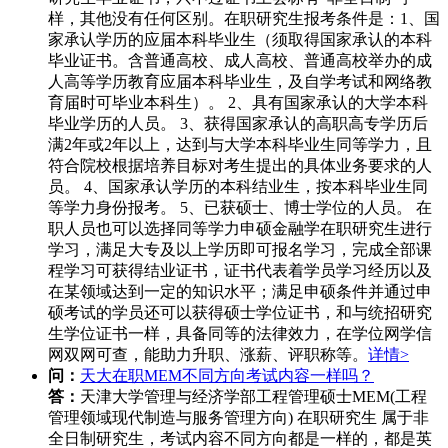
样，其他没有任何区别。在职研究生报考条件是：1、国
家承认学历的应届本科毕业生（须取得国家承认的本科
毕业证书。含普通高校、成人高校、普通高校举办的成
人高等学历教育应届本科毕业生，及自学考试和网络教
育届时可毕业本科生）。 2、具有国家承认的大学本科
毕业学历的人员。 3、获得国家承认的高职高专学历后
满2年或2年以上，达到与大学本科毕业生同等学力，且
符合院校根据培养目标对考生提出的具体业务要求的人
员。 4、国家承认学历的本科结业生，按本科毕业生同
等学力身份报考。 5、已获硕士、博士学位的人员。 在
职人员也可以选择同等学力申硕金融学在职研究生进行
学习，满足大专及以上学历即可报名学习，完成全部课
程学习可获得结业证书，证书代表着学员学习经历以及
在某领域达到一定的知识水平；满足申硕条件并通过申
硕考试的学员还可以获得硕士学位证书，和与统招研究
生学位证书一样，具备同等的法律效力，在学位网学信
网双网可查，能助力升职、涨薪、评职称等。
详情>
问：
天大在职MEM不同方向考试内容一样吗？
答：
天津大学管理与经济学部工程管理硕士MEM(工程
管理领域现代制造与服务管理方向) 在职研究生 属于非
全日制研究生，考试内容不同方向都是一样的，都是英