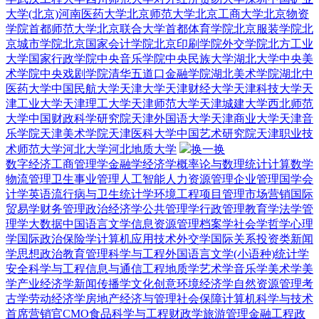
大学(北京)
河南医药大学
北京师范大学
北京工商大学
北京物资
学院
首都师范大学
北京联合大学
首都体育学院
北京服装学院
北
京城市学院
北京国家会计学院
北京印刷学院
外交学院
北方工业
大学
国家行政学院
中央音乐学院
中央民族大学
湖北大学
中央美
术学院
中央戏剧学院
清华五道口金融学院
湖北美术学院
湖北中
医药大学
中国民航大学
天津大学
天津财经大学
天津科技大学
天
津工业大学
天津理工大学
天津师范大学
天津城建大学
西北师范
大学
中国财政科学研究院
天津外国语大学
天津商业大学
天津音
乐学院
天津美术学院
天津医科大学
中国艺术研究院
天津职业技
术师范大学
河北大学
河北地质大学
换一换
数字经济
工商管理学
金融学
经济学
概率论与数理统计
计算数学
物流管理
卫生事业管理
人工智能
人力资源管理
企业管理
国学
会
计学
英语
流行病与卫生统计学
环境工程
项目管理
市场营销
国际
贸易学
财务管理
政治经济学
公共管理学
行政管理
教育学
法学
管
理学
大数据
中国语言文学
信息资源管理
档案学
社会学
哲学
心理
学
国际政治
保险学
计算机应用技术
外交学
国际关系
投资类
新闻
学
思想政治教育
管理科学与工程
外国语言文学(小语种)
统计学
安全科学与工程
信息与通信工程
地质学
艺术学
音乐学
美术学
美
学
产业经济学
新闻传播学
文化创意
环境经济学
自然资源管理
考
古学
劳动经济学
房地产经济与管理
社会保障
计算机科学与技术
首席营销官CMO
食品科学与工程
财政学
旅游管理
金融工程
政