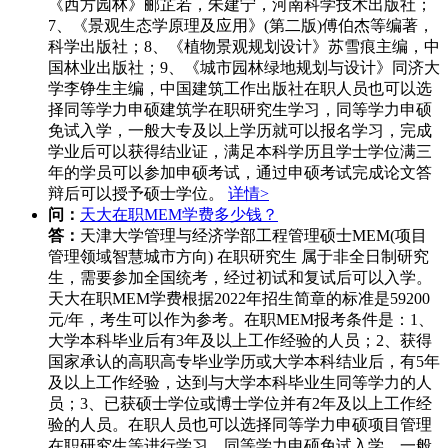
《西方园林》郦芷若，朱建宁，河南科学技术出版社；
7、《景观生态学原理及应用》(第二版)傅伯杰等编著，
科学出版社；8、《植物景观规划设计》苏雪痕主编，中
国林业出版社；9、《城市园林绿地规划与设计》同济大
学李铮生主编，中国建筑工作出版社在职人员也可以选
择同等学力申硕建筑学在职研究生学习，同等学力申硕
免试入学，一般大专及以上学历就可以报名学习，完成
学业后可以获得结业证，满足本科学历且学士学位满三
年的学员可以参加申硕考试，通过申硕考试完成论文答
辩后可以授予硕士学位。
详情>
问：
天大在职MEM学费多少钱？
答：
天津大学管理与经济学部工程管理硕士MEM(项目
管理领域智慧城市方向) 在职研究生 属于非全日制研究
生，需要参加全国统考，经过初试和复试后可以入学。
天大在职MEM学费根据2022年招生简章的标准是59200
元/年，考生可以作为参考。在职MEM报考条件是：1、
大学本科毕业后有3年及以上工作经验的人员；2、获得
国家承认的高职高专毕业学历或大学本科结业后，有5年
及以上工作经验，达到与大学本科毕业生同等学力的人
员；3、已获硕士学位或博士学位并有2年及以上工作经
验的人员。在职人员也可以选择同等学力申硕项目管理
在职研究生等进行学习，同等学力申硕免试入学，一般