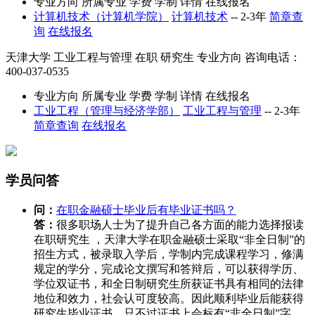
专业方向
所属专业
学费
学制
详情
在线报名
计算机技术（计算机学院）
计算机技术
--
2-3年
简章查
询
在线报名
天津大学
工业工程与管理
在职
研究生
专业方向
咨询电话：
400-037-0535
专业方向
所属专业
学费
学制
详情
在线报名
工业工程（管理与经济学部）
工业工程与管理
--
2-3年
简章查询
在线报名
学员问答
问：
在职金融硕士毕业后有毕业证书吗？
答：
很多职场人士为了提升自己各方面的能力选择报读
在职研究生 ，天津大学在职金融硕士采取“非全日制”的
招生方式，被录取入学后，学制内完成课程学习，修满
规定的学分，完成论文撰写和答辩后，可以获得学历、
学位双证书，和全日制研究生所获证书具有相同的法律
地位和效力，社会认可度较高。因此顺利毕业后能获得
研究生毕业证书，只不过证书上会标有“非全日制”字