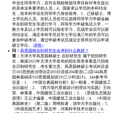
毕业生同等学力，且符合我校根据培养目标对考生提出
的具体业务要求的人员；4、国家承认学历的本科结业
生，按本科毕业生同等学力身份报考。5、已获硕士、博
士学位的人员。在职人员也可以选择同等学力申硕金融
学在职研究生等进行学习，同等学力申硕免试入学，一
般大专及以上学历就可以报名学习，完成学业后可以获
得结业证，满足本科学历且学士学位满三年的学员可以
参加申硕考试，通过申硕考试完成论文答辩后可以申请
硕士学位。
详情>
问：
风景园林在职研究生会考到什么教材？
答：
天津大学风景园林硕士 在职研究生 属于统招研究
生，根据2023年天津大学发布的招生简章来看是只招收
全日制研究生，考生要注意。风景园林硕士考试科目是
①101思想政治理论②203日语或204英语(二)③344风景
园林基础④510景观规划设计(三小时设计)。344参考书
目是：1、《中国古典园林分析》彭一刚著，中国建筑工
业出版社；2、《西方现代景观设计的理论与实践》王向
荣、林箐著，中国建筑工业出版社；3、《景观生态规划
原理》王云才编著，中国建筑工业出版社；4、《中国古
典园林史》（第二版）周维权著，清华大学出版社；5、
《外国造园艺术》陈志华，河南科学技术出版社；6、