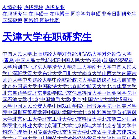
友情链接
热招院校
热招专业
在职研究生
在职硕士
在职博士
同等学力申硕
非全日制研究生
国际硕博
网络班
网站地图
天津大学在职研究生
中国人民大学
上海财经大学
对外经济贸易大学
对外经贸大学
(青岛)
中国人民大学杭州班
中国人民大学(苏州)
首都经济贸易
大学培训中心
北京大学
清华大学
浙江大学
南开大学
中国人民大
学广深班
武汉大学
东北大学
四川大学
南京大学
山西大学
内蒙古
师范大学
中央财经大学
中南财经政法大学
高级课程班
考前辅导
北京外国语大学
中国政法大学
北京航空航天大学
北京体育大学
北京舞蹈学院
北京电影学院
北京信息科技大学
中国金融学院
中
国石油大学(北京)
中国地质大学(北京)
中国农业大学
武汉科技
大学
中国人民公安大学
中国戏曲学院
中国音乐学院
中国美术学
院
中国刑事警察学院
中国科学院大学
北京协和医学院
首都医科
大学
北京化工大学
北京工业大学
北京科技大学
北京第二外国语
学院
北京林业大学
北京理工大学
北京邮电大学
北京交通大学
中
科院心理所
中国传媒大学
北京语言大学
北京农学院
北京建筑大
学
武汉工程大学
四川师范大学
对外经济贸易大学深圳
中国矿业