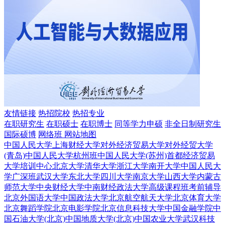
友情链接
热招院校
热招专业
在职研究生
在职硕士
在职博士
同等学力申硕
非全日制研究生
国际硕博
网络班
网站地图
中国人民大学
上海财经大学
对外经济贸易大学
对外经贸大学
(青岛)
中国人民大学杭州班
中国人民大学(苏州)
首都经济贸易
大学培训中心
北京大学
清华大学
浙江大学
南开大学
中国人民大
学广深班
武汉大学
东北大学
四川大学
南京大学
山西大学
内蒙古
师范大学
中央财经大学
中南财经政法大学
高级课程班
考前辅导
北京外国语大学
中国政法大学
北京航空航天大学
北京体育大学
北京舞蹈学院
北京电影学院
北京信息科技大学
中国金融学院
中
国石油大学(北京)
中国地质大学(北京)
中国农业大学
武汉科技