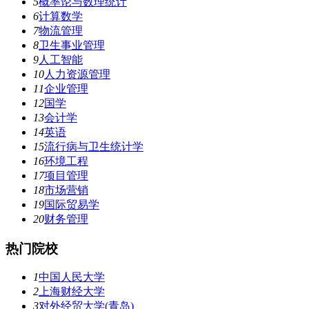
5
概率论与数理统计
6
计算数学
7
物流管理
8
卫生事业管理
9
人工智能
10
人力资源管理
11
企业管理
12
国学
13
会计学
14
英语
15
流行病与卫生统计学
16
环境工程
17
项目管理
18
市场营销
19
国际贸易学
20
财务管理
热门院校
1
中国人民大学
2
上海财经大学
3
对外经贸大学(青岛)