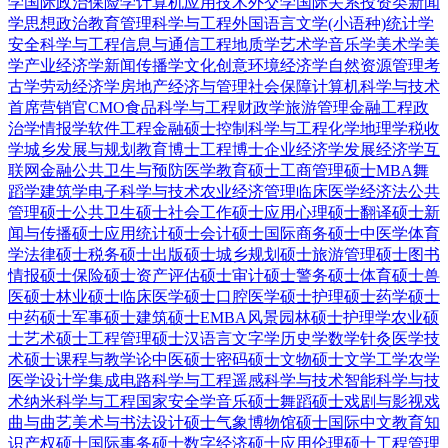
学
国际政治
保险学
计算机应用技术
外交学
国际关系
投资类
新闻
学
思想政治教育
管理科学与工程
外国语言文学(小语种)
统计学
安全科学与工程
信息与通信工程
地质学
艺术学
音乐学
美术学
美
学
产业经济学
新闻传播学
文化创意
环境经济学
自然资源管理
考
古学
劳动经济学
房地产经济与管理
社会保障
计算机科学与技术
首席营销官CMO
食品科学与工程
财政学
旅游管理
金融工程
政
治学
情报学
软件工程
金融硕士
控制科学与工程
化学
地理学
税收
学
城乡发展与规划
教育博士
工程博士
企业经济学
发展经济学
互
联网金融
公共卫生与预防医学
教育硕士
工商管理硕士MBA
舞
蹈学
建筑学
电子科学与技术
农业经济管理
临床医学
经济法
公共
管理硕士
公共卫生硕士
社会工作硕士
应用心理硕士
翻译硕士
新
闻与传播硕士
应用统计硕士
会计硕士
国际商务硕士
中医学
体育
学
法律硕士
税务硕士
出版硕士
城乡规划硕士
旅游管理硕士
图书
情报硕士
保险硕士
资产评估硕士
审计硕士
警务硕士
体育硕士
兽
医硕士
林业硕士
临床医学硕士
口腔医学硕士
护理硕士
药学硕士
中药硕士
军事硕士
建筑硕士
EMBA
风景园林硕士
护理学
农业硕
士
艺术硕士
工程管理硕士
汉语言文字学
历史学
数学
针灸
医学技
术硕士
课程与教学论
中医硕士
密码硕士
文物硕士
文学
工学
农学
医学
设计学
集成电路科学与工程
遥感科学与技术
智能科学与技
术
纳米科学与工程
国家安全学
音乐硕士
舞蹈硕士
戏剧与影视
戏
曲与曲艺
美术与书法
设计硕士
气象
博物馆硕士
国际中文教育
知
识产权硕士
国际事务硕士
数字经济硕士
应用伦理硕士
工程管理