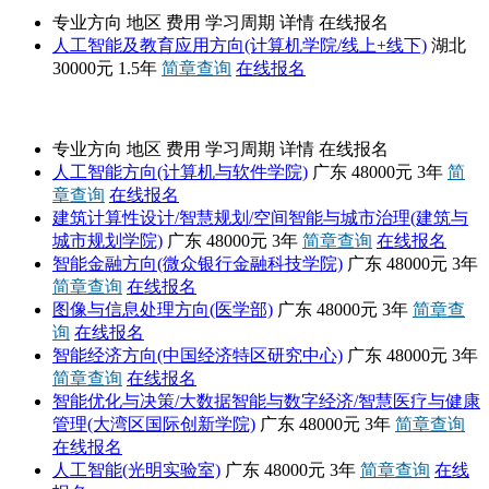
专业方向
地区
费用
学习周期
详情
在线报名
人工智能及教育应用方向(计算机学院/线上+线下)
湖北
30000元
1.5年
简章查询
在线报名
深圳大学
专业方向
地区
费用
学习周期
详情
在线报名
人工智能方向(计算机与软件学院)
广东
48000元
3年
简
章查询
在线报名
建筑计算性设计/智慧规划/空间智能与城市治理(建筑与
城市规划学院)
广东
48000元
3年
简章查询
在线报名
智能金融方向(微众银行金融科技学院)
广东
48000元
3年
简章查询
在线报名
图像与信息处理方向(医学部)
广东
48000元
3年
简章查
询
在线报名
智能经济方向(中国经济特区研究中心)
广东
48000元
3年
简章查询
在线报名
智能优化与决策/大数据智能与数字经济/智慧医疗与健康
管理(大湾区国际创新学院)
广东
48000元
3年
简章查询
在线报名
人工智能(光明实验室)
广东
48000元
3年
简章查询
在线