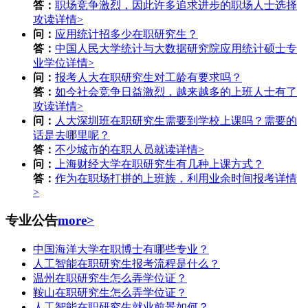
答：
职场竞争激烈，因此许多追求进步的职场人士选择
攻读
详情>
问：
应用统计招多少在职研究生？
答：
中国人民大学统计与大数据研究院应用统计硕士专
业学位
详情>
问：
报考人大在职研究生对工龄有要求吗？
答：
如今社会竞争日益激烈，越来越多的上班人士有了
攻读
详情>
问：
人大深圳班在职研究生需要到学校上课吗？需要的
话是去哪里呢？
答：
不少城市的在职人员就读
详情>
问：
上海财经大学在职研究生有几种上课方式？
答：
作为在职场打拼的上班族，利用业余时间报考
详情
>
专业公告
more>
中国海洋大学在职博士有哪些专业？
人工智能在职研究生报考流程是什么？
温州在职研究生怎么弄学位证？
鞍山在职研究生怎么弄学位证？
人工智能在职研究生就业前景如何？