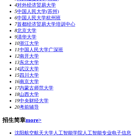
4
对外经济贸易大学
5
中国人民大学(苏州)
6
中国人民大学杭州班
7
首都经济贸易大学培训中心
8
北京大学
9
清华大学
10
浙江大学
11
中国人民大学广深班
12
南开大学
13
东北大学
14
武汉大学
15
四川大学
16
南京大学
17
内蒙古师范大学
18
山西大学
19
中央财经大学
20
考前辅导
招生简章
more>
沈阳航空航天大学人工智能学院人工智能专业电子信息