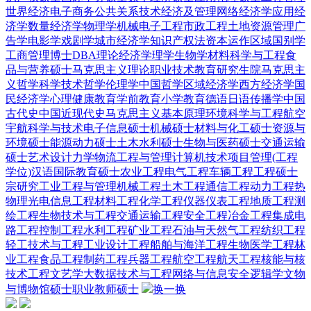
世界经济
电子商务
公共关系
技术经济及管理
网络经济学
应用经
济学
数量经济学
物理学
机械电子工程
市政工程
土地资源管理
广
告学
电影学
戏剧学
城市经济学
知识产权法
资本运作
区域国别学
工商管理博士DBA
理论经济学
理学
生物学
材料科学与工程
食
品与营养硕士
马克思主义理论
职业技术教育
研究生院
马克思主
义哲学
科学技术哲学
伦理学
中国哲学
区域经济学
西方经济学
国
民经济学
心理健康教育
学前教育
小学教育
德语
日语
传播学
中国
古代史
中国近现代史
马克思主义基本原理
环境科学与工程
航空
宇航科学与技术
电子信息硕士
机械硕士
材料与化工硕士
资源与
环境硕士
能源动力硕士
土木水利硕士
生物与医药硕士
交通运输
硕士
艺术设计
力学
物流工程与管理
计算机技术
项目管理(工程
学位)
汉语国际教育硕士
农业工程
电气工程
车辆工程
工程硕士
宗研究
工业工程与管理
机械工程
土木工程
通信工程
动力工程热
物理
光电信息工程
材料工程
化学工程
仪器仪表工程
地质工程
测
绘工程
生物技术与工程
交通运输工程
安全工程
冶金工程
集成电
路工程
控制工程
水利工程
矿业工程
石油与天然气工程
纺织工程
轻工技术与工程
工业设计工程
船舶与海洋工程
生物医学工程
林
业工程
食品工程
制药工程
兵器工程
航空工程
航天工程
核能与核
技术工程
文艺学
大数据技术与工程
网络与信息安全
逻辑学
文物
与博物馆硕士
职业教师硕士
换一换