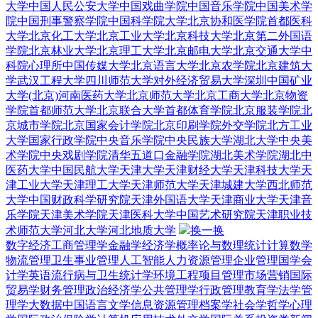
大学
中国人民公安大学
中国戏曲学院
中国音乐学院
中国美术学
院
中国刑事警察学院
中国科学院大学
北京协和医学院
首都医科
大学
北京化工大学
北京工业大学
北京科技大学
北京第二外国语
学院
北京林业大学
北京理工大学
北京邮电大学
北京交通大学
中
科院心理所
中国传媒大学
北京语言大学
北京农学院
北京建筑大
学
武汉工程大学
四川师范大学
对外经济贸易大学深圳
中国矿业
大学(北京)
河南医药大学
北京师范大学
北京工商大学
北京物资
学院
首都师范大学
北京联合大学
首都体育学院
北京服装学院
北
京城市学院
北京国家会计学院
北京印刷学院
外交学院
北方工业
大学
国家行政学院
中央音乐学院
中央民族大学
湖北大学
中央美
术学院
中央戏剧学院
清华五道口金融学院
湖北美术学院
湖北中
医药大学
中国民航大学
天津大学
天津财经大学
天津科技大学
天
津工业大学
天津理工大学
天津师范大学
天津城建大学
西北师范
大学
中国财政科学研究院
天津外国语大学
天津商业大学
天津音
乐学院
天津美术学院
天津医科大学
中国艺术研究院
天津职业技
术师范大学
河北大学
河北地质大学
换一换
数字经济
工商管理学
金融学
经济学
概率论与数理统计
计算数学
物流管理
卫生事业管理
人工智能
人力资源管理
企业管理
国学
会
计学
英语
流行病与卫生统计学
环境工程
项目管理
市场营销
国际
贸易学
财务管理
政治经济学
公共管理学
行政管理
教育学
法学
管
理学
大数据
中国语言文学
信息资源管理
档案学
社会学
哲学
心理