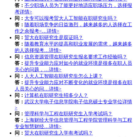
答：
不少职场人员为了能更好地适应职场压力，选择报
考
详情>
问：
大专可以报考贸大人工智能在职研究生吗？
答：
随着职场竞争的日益激烈，越来越多的人选择在工
作之余报考<…
详情>
问：
贸大在职研究生是双证吗？
答：
随着教育水平的提高和职业发展的需求，越来越多
的人选择报考…
详情>
问：
信息资源管理在职研究生报名要求工作经验吗？
答：
提升专业能力应对如今的就业环境是很多在职人员
关心的问题，…
详情>
问：
人大人工智能在职研究生怎么上课？
答：
提升专业能力应对不断变化的就业环境是很多在职
人员关心的问…
详情>
问：
计算机在职研究生招多少人？
答：
武汉大学电子信息学院电子信息硕士专业学位
详情
>
问：
管理科学与工程在职研究生入学考试吗？
答：
上海财经大学信息管理与工程学院管理科学与工程
专业智慧财经…
详情>
问：
贸大在职研究生入学有考试吗？