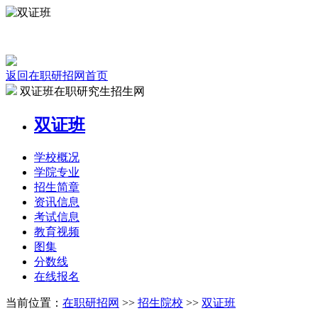
返回在职研招网首页
双证班在职研究生招生网
双证班
学校
概况
学院
专业
招生
简章
资讯
信息
考试
信息
教育
视频
图集
分数线
在线
报名
当前位置：
在职研招网
>>
招生院校
>>
双证班