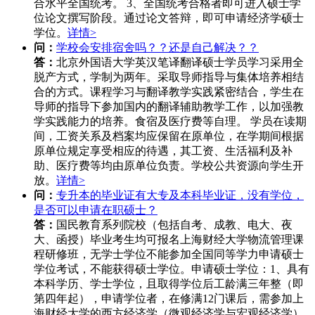
合水平全国统考。 3、全国统考合格者即可进入硕士学
位论文撰写阶段。通过论文答辩，即可申请经济学硕士
学位。
详情>
问：
学校会安排宿舍吗？？还是自己解决？？
答：
北京外国语大学英汉笔译翻译硕士学员学习采用全
脱产方式，学制为两年。采取导师指导与集体培养相结
合的方式。课程学习与翻译教学实践紧密结合，学生在
导师的指导下参加国内的翻译辅助教学工作，以加强教
学实践能力的培养。食宿及医疗费等自理。 学员在读期
间，工资关系及档案均应保留在原单位，在学期间根据
原单位规定享受相应的待遇，其工资、生活福利及补
助、医疗费等均由原单位负责。学校公共资源向学生开
放。
详情>
问：
专升本的毕业证有大专及本科毕业证，没有学位，
是否可以申请在职硕士？
答：
国民教育系列院校（包括自考、成教、电大、夜
大、函授）毕业考生均可报名上海财经大学物流管理课
程研修班，无学士学位不能参加全国同等学力申请硕士
学位考试，不能获得硕士学位。申请硕士学位：1、具有
本科学历、学士学位，且取得学位后工龄满三年整（即
第四年起），申请学位者，在修满12门课后，需参加上
海财经大学的西方经济学（微观经济学与宏观经济学）