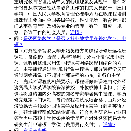
重研究教育管理活动中人的心理现象及其规律，是针对
于将要从事或已经从事教育工作的相关人员的一门应用
学科。中国人民大学教育管理心理学方向在职课程培训
班课程主要面向全国各级学校、科研院所、教育管理部
门从事教育管理及相关专业的管理、教学、研究、规
划、咨询工作的社会人员。
详情>
问：
是否网络教学？是否支持外地学员在外地学习、申
硕？
答：
对外经济贸易大学开始英语方向课程研修班远程班
课程，暑假集中授课，共462学时，分两个暑假集中授
课。课程研修班采用集中授课与网络课程相结合的方
式，主要课程通过暑期进行集中授课，部分课程学员可
通过网络课堂（不超过全部课程的25%）进行自主学
习，完成本课程的相关要求。课程研修班课程由对外经
济贸易大学英语学院资深教授、外教或博士承担，部分
课程将邀请国内外高校的知名专家学者集中授课。学员
修完规定14门课程，每门课程考试成绩合格，由对外经
济贸易大学颁发外国语言学及应用语言学（商务英语方
向）硕士课程研修班结业证书。符合具有研究生毕业同
等学力申请硕士学位条件的学员可向对外经济贸易大学
研究生部申请硕士学位（费用另行支付）。
详情>
问：
有远程班吗