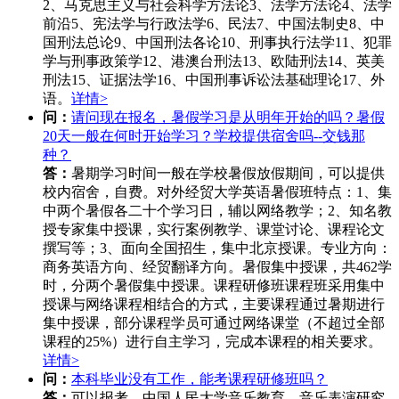
2、马克思主义与社会科学方法论3、法学方法论4、法学
前沿5、宪法学与行政法学6、民法7、中国法制史8、中
国刑法总论9、中国刑法各论10、刑事执行法学11、犯罪
学与刑事政策学12、港澳台刑法13、欧陆刑法14、英美
刑法15、证据法学16、中国刑事诉讼法基础理论17、外
语。
详情>
问：
请问现在报名，暑假学习是从明年开始的吗？暑假
20天一般在何时开始学习？学校提供宿舍吗--交钱那
种？
答：
暑期学习时间一般在学校暑假放假期间，可以提供
校内宿舍，自费。对外经贸大学英语暑假班特点：1、集
中两个暑假各二十个学习日，辅以网络教学；2、知名教
授专家集中授课，实行案例教学、课堂讨论、课程论文
撰写等；3、面向全国招生，集中北京授课。专业方向：
商务英语方向、经贸翻译方向。暑假集中授课，共462学
时，分两个暑假集中授课。课程研修班课程班采用集中
授课与网络课程相结合的方式，主要课程通过暑期进行
集中授课，部分课程学员可通过网络课堂（不超过全部
课程的25%）进行自主学习，完成本课程的相关要求。
详情>
问：
本科毕业没有工作，能考课程研修班吗？
答：
可以报考。中国人民大学音乐教育、音乐表演研究