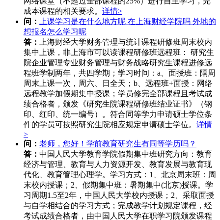
网络课堂（不超过全部课程的25%）进行自主学习，完
成本课程的相关要求。
详情>
问：
上课学习是在什么地方呢 在上海财经学院吗 外地的
想报名怎么学习呢
答：
上海财经大学财务管理与统计课程研修班周末校内
集中上课，非上海市可以读课程研修班远程班： 研究生
院企业管理专业财务管理与财务战略研究生课程进修远
程班学制两年，共四学期；学习时间：a、面授班：隔周
周末上课一次，周六、日全天；b、远程班+面授：网络
远程教学加假期集中授课；学员修完全部课程且考试成
绩合格者，颁发《研究生院课程研修班结业证书》（钢
印、红印、统一编号）。符合同等学力申请硕士学位条
件的学员可按照研究生院相应规定申请硕士学位。
详情
>
问：
老师，您好！学前教育研究生有同等学历吗？
答：
中国人民大学教育学院假期集中班研究方向：教育
经济与管理、教育与人力资源开发、教育发展与教育现
代化、教育管理心理学。学习方式：1、北京周末班：周
末校内授课；2、假期集中班：暑期集中(北京)授课。学
习周期1.5至2年，中国人民大学校内授课；2、采取面授
与自学相结合的学习方式；完成教学计划规定课程，经
考试成绩合格者，由中国人民大学在职学习院颁发课程