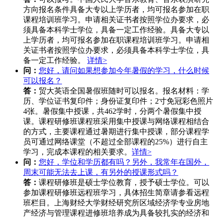
方向报名条件具备大专以上学历者，均可报名参加在职
课程培训班学习。申请相关证书者按照学位办要求，必
须具备本科学士学位，具备一定工作经验。具备大专以
上学历者，均可报名参加在职课程培训班学习。申请相
关证书者按照学位办要求，必须具备本科学士学位，具
备一定工作经验。
详情>
问：
您好，请问如果想参加今年暑假的学习，什么时候
可以报名？
答：
贸大英语全国暑假班随时可以报名。报名材料：学
历、学位证书复印件；身份证复印件；2寸免冠彩色照片
4张。暑假集中授课，共462学时，分两个暑假集中授
课。课程研修班课程班采用集中授课与网络课程相结合
的方式，主要课程通过暑期进行集中授课，部分课程学
员可通过网络课堂（不超过全部课程的25%）进行自主
学习，完成本课程的相关要求。
详情>
问：
您好，学位和学历都有吗？另外，我常年在国外，
周末可能无法去上课，有另外的授课形式吗？
答：
课程研修班是硕士学位教育，授予硕士学位。可以
参加课程研修班远程班学习，具体招生简章请参看远程
班栏目。上海财经大学财经研究所区域经济学专业房地
产经济与管理课程进修班培养成为具备较扎实的经济和