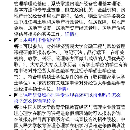
管理学理论基础，系统掌握房地产经营管理基本理论、
基本方法和专专业技能，能在政府机关、金融机构、房
地产开发经营和房地产咨询、估价、物业管理等各类企
业中胜任与土地和房地产行政管理、住房保障、房地产
金融、房地产投资、房地产资产经营管理、房地产价格
评估等相关的实务工作。
详情>
问：
本科刚毕业能学吗
答：
可以参加。对外经济贸易大学金融工程与风险管理
课程研修班报名条件:1、遵纪守法，品行端正，在相关
机构、教学、科研、管理等方面做出成绩的人员优先录
取。2、大专及大专以上学历者（有学士学位的学生有资
格申请对外经贸大学金融学专业经济学硕士学位证
书）。符合申请硕士学位条件的学员（取得国家承认学
士学位）可按我校有关规定申请对外经贸大学金融学专
业经济学硕士学位。
详情>
问：
课程研修班心理学专业现在还可以报名吗？怎么
报？怎么咨询院校？
答：
中国人民大学教育学院教育经济与管理专业教育管
理心理学在职学习课程进修假期班随时可以报名咨询，
在线报名栏目留下联系方式，或直接咨询招生院校。中
国人民大学教育管理心理学在职学习课程进修假期班注