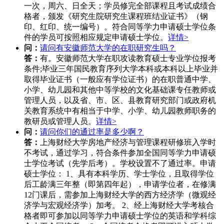
一次，周六、日全天；学员修完全部课程且考试成绩合
格者，颁发《研究生院研究生课程班结业证书》（钢
印、红印、统一编号）。符合同等学力申请硕士学位条
件的学员可按照相应规定申请硕士学位。
详情>
问：
请问有安徽师范大学的在职研究生吗？
答：
有。安徽师范大学在职攻读教育硕士专业学位报考
条件;毕业三年国民教育序列大学本科或本科以上毕业并
取得毕业证书（一般应有学位证书）的在职普通中学、
小学、幼儿园和其他中等学校的文化基础课专任教师或
管理人员，以及省、市、区、县教育研究部门或政府机
关教育系统中有相当于中学、小学、幼儿园教师职务的
教研员或管理人员。
详情>
问：
请问你们的通过率是多少啊？
答：
上海财经大学房地产经济与管理课程研修班入学时
不考试，通过学习，符合条件参加全国同等学力申请硕
士学位考试（先学后考）。学校设置不了通过率。申请
硕士学位： 1、具有本科学历、学士学位，且取得学位
后工龄满三年整（即第四年起），申请学位者，在修满
12门课后，需参加上海财经大学的西方经济学（微观经
济学与宏观经济学）加考。 2、经上海财经大学考核合
格者即可参加以同等学力申请硕士学位的英语和学科综