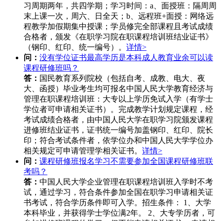
习周期两年，共四学期；学习时间：a、面授班：隔周周
末上课一次，周六、日全天；b、远程班+面授：网络远
程教学加假期集中授课；学员修完全部课程且考试成绩
合格者，颁发《在职学习院在职课程培训班结业证书》
（钢印、红印、统一编号）。
详情>
问：
没有学位证书最高学历是本科成人教育业余可以读
课程研修班吗？
答：
国民教育系列院校（包括自考、成教、电大、夜
大、函授）毕业考生均可报名中国人民大学教育经济与
管理在职课程培训班：大专以上学历免试入学（有学士
学位者可申请相关证书）。完成教学计划规定课程，经
考试成绩合格者，由中国人民大学在职学习院颁发课程
进修班结业证书，证书统一编号加盖钢印、红印、院长
印；符合考试条件者，依学位办和中国人民大学学位办
相关规定可申请管理学相关证书。
详情>
问：
课程研修班报名学习不需要参加全国课程研修班联
考吗？
答：
中国人民大学企业管理在职课程培训班入学时不考
试，通过学习，符合条件参加全国在职学习申请相关证
书考试，符合学历条件即可入学。招生条件： 1、大学
本科毕业，并获得学士学位满2年。 2、大专学历者，可