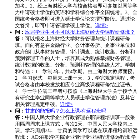
加考。2、经上海财经大学考核合格者即可参加以同等学
力申请硕士学位的英语和学科综合水平全国统考。3、全
国统考合格者即可进入硕士学位论文撰写阶段。通过论
文答辩，即可申请管理学硕士学位。
详情>
问：
应届毕业生可不可以报上海财经大学课程研修班？
答：
可以报名上海财经大学财务管理与统计课程研修
班。面向有意在金融行业、会计事务所、企事业单位和
政府部门从事财务管理、审计调查、统计收集、分析和
预测管理工作的人士，培养其成为熟练掌握财务管理、
统计数据的收集、分析、预测和管理的高级人才。学制
和待遇：1．学制2年，共4学期。由上海财大教师面授。
2．学习形式：每周末上课一天。3．学完规定课程，考
试合格者由本校发放相应专业高级课程研修结业证书。
4．学士学位满三年者可按照《上海财经大学关于授予具
有研究生毕业同等学力人员硕士学位管理办法》及其它
相关管理规定申硕。
详情>
问：
甘肃的能报吗？怎么上课/有远程班吗
答：
中国人民大学企业行政管理在职课程培训班一般采
用隔周周末上课方式，每次2天。中国人民大学校内上
课。学习周期2年；甘肃的同学可以读在职课程培训班远
程班： AD:在职学习院企业管理专业课程进修远程班 学