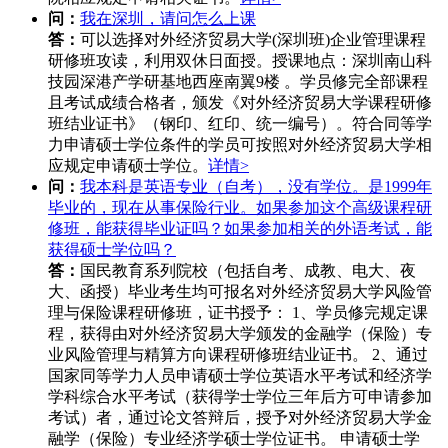
问：
我在深圳，请问怎么上课
答：
可以选择对外经济贸易大学(深圳班)企业管理课程
研修班攻读，利用双休日面授。授课地点：深圳南山科
技园深港产学研基地西座南翼9楼 。学员修完全部课程
且考试成绩合格者，颁发《对外经济贸易大学课程研修
班结业证书》（钢印、红印、统一编号）。符合同等学
力申请硕士学位条件的学员可按照对外经济贸易大学相
应规定申请硕士学位。
详情>
问：
我本科是英语专业（自考），没有学位。是1999年
毕业的，现在从事保险行业。如果参加这个高级课程研
修班，能获得毕业证吗？如果参加相关的外语考试，能
获得硕士学位吗？
答：
国民教育系列院校（包括自考、成教、电大、夜
大、函授）毕业考生均可报名对外经济贸易大学风险管
理与保险课程研修班，证书授予： 1、学员修完规定课
程，获得由对外经济贸易大学颁发的金融学（保险）专
业风险管理与精算方向课程研修班结业证书。 2、通过
国家同等学力人员申请硕士学位英语水平考试和经济学
学科综合水平考试（获得学士学位三年后方可申请参加
考试）者，通过论文答辩后，授予对外经济贸易大学金
融学（保险）专业经济学硕士学位证书。 申请硕士学