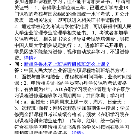
参加进修班课程的学习，但不能申请相关证书。 申请相
关证书： 1、获得学士学位满三年，已通过所学专业18
门课程的考核与国家组织的全国统一水平考试，并公开
发表一篇相关论文，即可以进入相关证书申请阶段。
2、通过学校论文考试与学位审批后，可以获得中国人民
大学企业管理专业管理学相关证书。 1、考试者参加学
位课程考试、相关证书论文指导及考试等培训费，另按
中国人民大学相关规定执行； 2、进修班正式开课后，
学员因故不能坚持进修，视作自动放弃学习，不退进修
费。
详情>
问：
新疆乌鲁木齐上班课程研修班怎么上课？
答：
中国人民大学企业管理在职课程培训班培养方式：
1、面授与自学相结合，课程教学时间两年，业余时间授
课；2、申请相关证书的学员需办理学位课程考试资格
卡，有效期为4年。AD:在职学习院企业管理专业在职学
习课程进修远程班学习周期两年，共四学期；学习时
间：a、面授班：隔周周末上课一次，周六、日全天；
b、远程班+面授：网络远程教学加假期集中授课；学员
修完全部课程且考试成绩合格者，颁发《在职学习院在
职课程培训班结业证书》（钢印、红印、统一编号）。
符合在职学习申请相关证书条件的学员可按照在职学习
院相应规定申请相关证书。
详情>