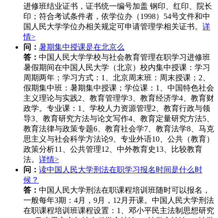
进修班结业证书，证书统一编号加盖 钢印、红印、院长
印；符合考试条件者，依学位办（1998）54号文件和中
国人民大学学位办相关规定可申请管理学相关证书。
详
情>
问：
暑期集中授课是在北京么
答：
中国人民大学学校与社会教育管理在职学习进修班
暑假期间在中国人民大学（北京）校内集中授课：学习
周期两年；学习方式：1、北京周末班：周末授课；2、
假期集中班：暑期集中授课；学位课：1、中国特色社会
主义理论与实践2、教育管理学3、教育经济学4、教育财
政学。专业课：1、学校人力资源管理2、教育行政与领
导3、教育研究方法与论文写作4、教育定量研究方法5、
教育法律与政策专题6、教育社会学7、教育法学8、马克
思主义与社会科学方法论9、专业外语10、公共（教育）
政策分析11、公共管理12、中外教育史13、比较教育
法。
详情>
问：
读中国人民大学刑法在职学习报名时间是什么时
候？
答：
中国人民大学刑法在职课程培训班随时可以报名，
一般每年3期：4月，9月，12月开课。中国人民大学刑法
在职课程培训班课程设置：1、邓小平民主法制思想研究