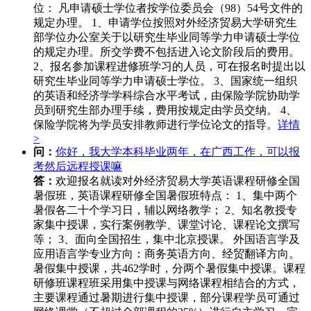
位： 凡申请硕士学位者按学位委员会（98）54号文件的
规定办理。 1、申请学位按照对外经济贸易大学研究生
部学位办公室关于以研究生毕业同等学力申请硕士学位
的规定办理。所交学费不包括进入论文阶段后的费用。
2、报名参加课程进修班学习的人员，可在报名时提出以
研究生毕业同等学力申请硕士学位。 3、国家统一组织
的英语和经济学学科综合水平考试，由保险学院协助学
员到研究生部办理手续，费用按规定由学员交纳。 4、
保险学院将为学员安排教师进行学位论文的指导。
详情
>
问：
你好，我大学本科毕业两年，在广西工作，可以报
考然后远程授课嘛
答：
欢迎报名就读对外经济贸易大学英语课程研修全国
暑假班，英语课程研修全国暑假班特点： 1、集中两个
暑假各二十个学习日，辅以网络教学； 2、知名教授专
家集中授课，实行案例教学、课堂讨论、课程论文撰写
等； 3、面向全国招生，集中北京授课。 外国语言学及
应用语言学专业方向：商务英语方向、经贸翻译方向。
暑假集中授课，共462学时，分两个暑假集中授课。课程
研修班课程班采用集中授课与网络课程相结合的方式，
主要课程通过暑期进行集中授课，部分课程学员可通过