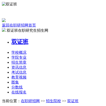
返回在职研招网首页
双证班在职研究生招生网
双证班
学校
概况
学院
专业
招生
简章
资讯
信息
考试
信息
教育
视频
图集
分数线
在线
报名
当前位置：
在职研招网
>>
招生院校
>>
双证班