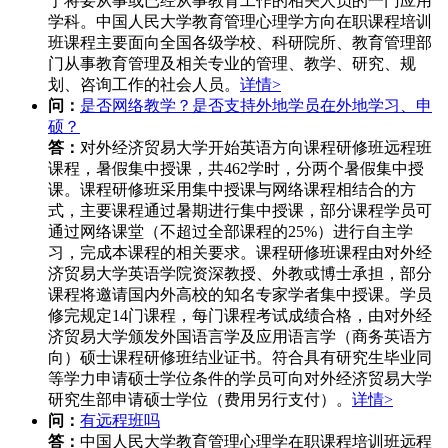
于将要从事或已经从事教育工作的相关人员的一门应用
学科。中国人民大学教育管理心理学方向在职课程培训
班课程主要面向全国各级学校、科研院所、教育管理部
门从事教育管理及相关专业的管理、教学、研究、规
划、咨询工作的社会人员。
详情>
问：
是否网络教学？是否支持外地学员在外地学习、申
硕？
答：
对外经济贸易大学开始英语方向课程研修班远程班
课程，暑假集中授课，共462学时，分两个暑假集中授
课。课程研修班采用集中授课与网络课程相结合的方
式，主要课程通过暑期进行集中授课，部分课程学员可
通过网络课堂（不超过全部课程的25%）进行自主学
习，完成本课程的相关要求。课程研修班课程由对外经
济贸易大学英语学院资深教授、外教或博士承担，部分
课程将邀请国内外高校的知名专家学者集中授课。学员
修完规定14门课程，每门课程考试成绩合格，由对外经
济贸易大学颁发外国语言学及应用语言学（商务英语方
向）硕士课程研修班结业证书。符合具有研究生毕业同
等学力申请硕士学位条件的学员可向对外经济贸易大学
研究生部申请硕士学位（费用另行支付）。
详情>
问：
有远程班吗
答：
中国人民大学教育管理心理学在职课程培训班远程