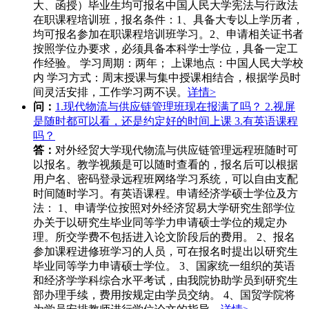
大、函授）毕业生均可报名中国人民大学宪法与行政法
在职课程培训班，报名条件：1、具备大专以上学历者，
均可报名参加在职课程培训班学习。2、申请相关证书者
按照学位办要求，必须具备本科学士学位，具备一定工
作经验。 学习周期：两年； 上课地点：中国人民大学校
内 学习方式：周末授课与集中授课相结合，根据学员时
间灵活安排，工作学习两不误。
详情>
问：
1.现代物流与供应链管理班现在报满了吗？ 2.视屏
是随时都可以看，还是约定好的时间上课 3.有英语课程
吗？
答：
对外经贸大学现代物流与供应链管理远程班随时可
以报名。教学视频是可以随时查看的，报名后可以根据
用户名、密码登录远程班网络学习系统，可以自由支配
时间随时学习。有英语课程。申请经济学硕士学位及方
法： 1、申请学位按照对外经济贸易大学研究生部学位
办关于以研究生毕业同等学力申请硕士学位的规定办
理。所交学费不包括进入论文阶段后的费用。 2、报名
参加课程进修班学习的人员，可在报名时提出以研究生
毕业同等学力申请硕士学位。 3、国家统一组织的英语
和经济学学科综合水平考试，由我院协助学员到研究生
部办理手续，费用按规定由学员交纳。 4、国贸学院将