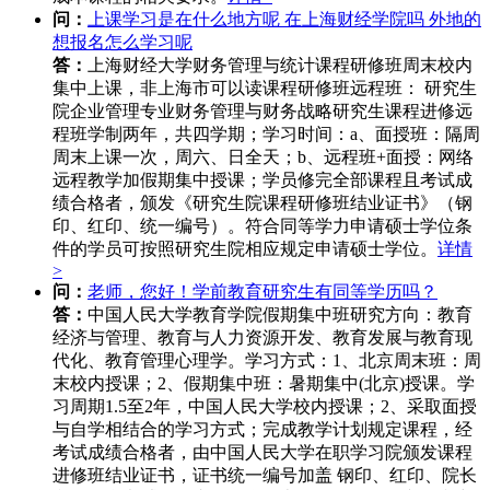
问：
上课学习是在什么地方呢 在上海财经学院吗 外地的
想报名怎么学习呢
答：
上海财经大学财务管理与统计课程研修班周末校内
集中上课，非上海市可以读课程研修班远程班： 研究生
院企业管理专业财务管理与财务战略研究生课程进修远
程班学制两年，共四学期；学习时间：a、面授班：隔周
周末上课一次，周六、日全天；b、远程班+面授：网络
远程教学加假期集中授课；学员修完全部课程且考试成
绩合格者，颁发《研究生院课程研修班结业证书》（钢
印、红印、统一编号）。符合同等学力申请硕士学位条
件的学员可按照研究生院相应规定申请硕士学位。
详情
>
问：
老师，您好！学前教育研究生有同等学历吗？
答：
中国人民大学教育学院假期集中班研究方向：教育
经济与管理、教育与人力资源开发、教育发展与教育现
代化、教育管理心理学。学习方式：1、北京周末班：周
末校内授课；2、假期集中班：暑期集中(北京)授课。学
习周期1.5至2年，中国人民大学校内授课；2、采取面授
与自学相结合的学习方式；完成教学计划规定课程，经
考试成绩合格者，由中国人民大学在职学习院颁发课程
进修班结业证书，证书统一编号加盖 钢印、红印、院长