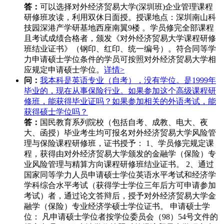
答：
可以选择对外经济贸易大学(深圳班)企业管理课程
研修班攻读，利用双休日面授。授课地点：深圳南山科
技园深港产学研基地西座南翼9楼 。学员修完全部课程
且考试成绩合格者，颁发《对外经济贸易大学课程研修
班结业证书》（钢印、红印、统一编号）。符合同等学
力申请硕士学位条件的学员可按照对外经济贸易大学相
应规定申请硕士学位。
详情>
问：
我本科是英语专业（自考），没有学位。是1999年
毕业的，现在从事保险行业。如果参加这个高级课程研
修班，能获得毕业证吗？如果参加相关的外语考试，能
获得硕士学位吗？
答：
国民教育系列院校（包括自考、成教、电大、夜
大、函授）毕业考生均可报名对外经济贸易大学风险管
理与保险课程研修班，证书授予： 1、学员修完规定课
程，获得由对外经济贸易大学颁发的金融学（保险）专
业风险管理与精算方向课程研修班结业证书。 2、通过
国家同等学力人员申请硕士学位英语水平考试和经济学
学科综合水平考试（获得学士学位三年后方可申请参加
考试）者，通过论文答辩后，授予对外经济贸易大学金
融学（保险）专业经济学硕士学位证书。 申请硕士学
位： 凡申请硕士学位者按学位委员会（98）54号文件的