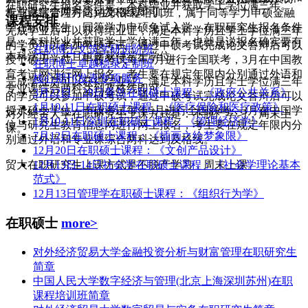
在职研究生报名条件是：本科毕业并获取学士学位满三年。
专业课综合两科达到及格线即可。
析与财富管理方向)在职课程培训班，属于同等学力申硕金融
课程安排
学在职研究生，同等学力申硕免试入学，在职研究生报名条件
完成学业后可以获得结业证，满足本科学历且学士学位满三年
是：本科毕业并获取学士学位满三年。也就是说报名确实要有
的学员可以参加申硕考试，通过申硕考试完成论文答辩后可以
在职博士文筑学研进阶班
本科学历，并且也要获得学士学位。
授予硕士学位。申硕考试每年5月进行全国联考，3月在中国教
在职博士卓越稳录定制班
育考试网进行网上报名，考生要在规定年限内分别通过外语和
核心期刊发表专项服务
完成学业后可以获得结业证，满足本科学历且学士学位满三年
专业课综合两科达到及格线即可。
3月22日、28日青岛在职硕士课程：《政府公共关系》
的学员可以参加申硕考试，通过申硕考试完成论文答辩后可以
1月10-11日在职硕士课程：《医疗保险和医疗政策》
授予硕士学位。申硕考试每年5月进行全国联考，3月在中国学
对外经贸大学在职研究生上课方式是：不脱产学习，周末上
1月10-11日深圳在职硕士课程：《管理经济学》
位与研究生教育信息网进行网上报名，考生要在规定年限内分
课。
7月12日在职硕士课程：《插画之绘梦象限》
别通过外语和专业课综合两科达到及格线。
12月20日在职硕士课程：《文创产品设计》
贸大在职研究生上课方式是不脱产学习，周末上课。
12月13日-14日社会学在职硕士课程：《社会学理论基本
范式》
12月13日管理学在职硕士课程：《组织行为学》
在职硕士
more>
对外经济贸易大学金融投资分析与财富管理在职研究生
简章
中国人民大学数字经济与管理(北京上海深圳苏州)在职
课程培训班简章