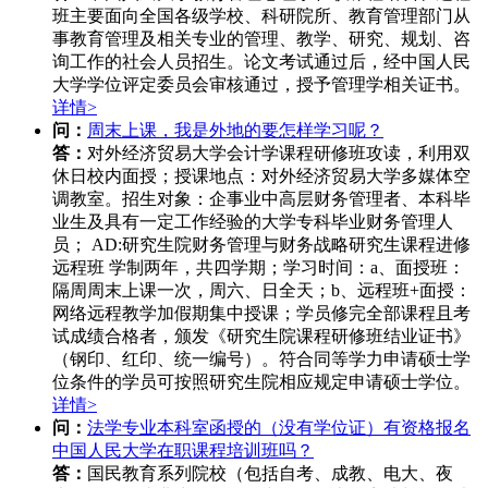
班主要面向全国各级学校、科研院所、教育管理部门从
事教育管理及相关专业的管理、教学、研究、规划、咨
询工作的社会人员招生。论文考试通过后，经中国人民
大学学位评定委员会审核通过，授予管理学相关证书。
详情>
问：
周末上课，我是外地的要怎样学习呢？
答：
对外经济贸易大学会计学课程研修班攻读，利用双
休日校内面授；授课地点：对外经济贸易大学多媒体空
调教室。招生对象：企事业中高层财务管理者、本科毕
业生及具有一定工作经验的大学专科毕业财务管理人
员； AD:研究生院财务管理与财务战略研究生课程进修
远程班 学制两年，共四学期；学习时间：a、面授班：
隔周周末上课一次，周六、日全天；b、远程班+面授：
网络远程教学加假期集中授课；学员修完全部课程且考
试成绩合格者，颁发《研究生院课程研修班结业证书》
（钢印、红印、统一编号）。符合同等学力申请硕士学
位条件的学员可按照研究生院相应规定申请硕士学位。
详情>
问：
法学专业本科室函授的（没有学位证）有资格报名
中国人民大学在职课程培训班吗？
答：
国民教育系列院校（包括自考、成教、电大、夜