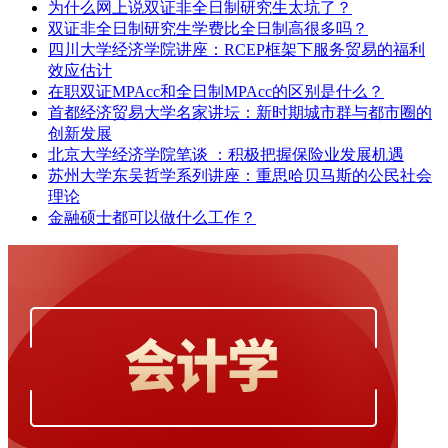
为什么网上说双证非全日制研究生太坑了？
双证非全日制研究生学费比全日制高很多吗？
四川大学经济学院讲座：RCEP框架下服务贸易的福利
效应估计
在职双证MPAcc和全日制MPAcc的区别是什么？
首都经济贸易大学名家讲坛：新时期城市群与都市圈的
创新发展
北京大学经济学院笔谈 ：积极把握保险业发展机遇
苏州大学东吴哲学系列讲座：重思哈贝马斯的公民社会
理论
金融硕士都可以做什么工作？