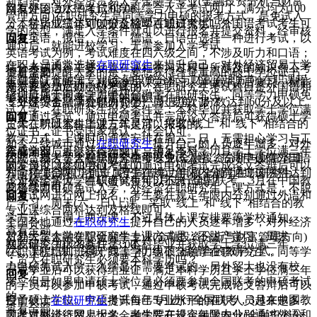
新趋势。对外经济贸易大学金融学专业(金融投资分析与财富
目有外国语水平考试和学科综合水平考试两门，满分均为100
网友评论
2023/9/4 17:03:00
管理方向)在职研究生是同等学力申硕的报考方式，是免试入
分，学员成绩达到60分及格即可通过考试。外国语考试考生可
：
本科毕业三年可以报金融学在职研究生吗？
学的类型，满足入学条件就可以进行报名并提交资料，经审核
以在英语、俄语、法语、德语、日语中选择一种进行考试，以
回复：
通过后，就能进校学习，无需参加入学考试。
英语考试为例，考试难度在四六级之间，不涉及听力和口语；
在职人员通常选择
在职研究生
来提升自己，对外经济贸易大学
综合考试内容主要涵盖在课程学习过程中所涉及的知识点，考
但是需要提醒大家的是，要想获得含金量高的硕士学位证书，
查看全部
金融学院金融学专业(金融投资分析与财富管理方向)在职课程
生只要认真听讲、积极参与课堂学习，并做好课后复习，就能
是需要参加后期申硕考试的，在职研究生考试科目是外国语和
网友评论
2023/7/28 17:34:00
培训班属于同等学力申硕金融学在职研究生，同等学力申硕免
够较好地掌握考试所需的知识点。
专业课综合，满分都为100分，只要每门分数达到60分及以上
：
外经贸金融学在职研究生一周上几次课？
试入学，在职研究生报名条件是：本科毕业并获取学士学位满
即可通过考试；通过申硕考试并完成论文答辩后可获得硕士学
回复：
贸大在职研究生上课方式灵活，采取“线上”和“线下”相结合的
三年。所以本科毕业三年是可以报名的。
位证书，证书受国家承认、社会认可。
教学方式，上课时间通常安排在周六、日，无需担心学习与工
如今一线城市通过
在职研究生
提升自己的人员逐年增多，对外
完成学业后可以获得结业证，满足本科学历且学士学位满三年
查看全部
作的冲突，非常适合在职人员报名学习。
因此，报考贸大在职研究生可以免试入学，后期申硕有外国语
经济贸易大学金融学院金融学专业(金融投资分析与财富管理
的学员可以参加申硕考试，通过申硕考试完成论文答辩后可以
网友评论
2023/3/28 17:34:00
和学科综合两门考试，考生在规定年限内分别通过这两科达到
方向)在职课程培训班属于同等学力申硕金融学在职研究生，
授予硕士学位。申硕考试每年5月进行全国联考，3月在中国教
：
对外经贸大学在职研究生可以不考试吗？
及格线即可。
同等学力申硕免试入学，
外经贸在职研究生
上课方式是：不脱
育考试网进行网上报名，考生要在规定年限内分别通过外语和
回复：
产学习，周末(六、日)上课。采取“线上”和“线下”相结合的教
专业课综合两科达到及格线即可。
学方式。一周上两次课，不过具体上课安排要等学校通知。
全国各地通过
在职研究生
提升自己的人员逐年增多，对外经济
查看全部
对外经贸大学在职研究生上课方式是：不脱产学习，周末
贸易大学金融学院金融学专业(金融投资分析与财富管理方向)
在职研究生报名条件是：本科毕业并获取学士学位满三年。
网友评论
2022/8/9 17:23:00
(六、日)上课。采取“线上”和“线下”相结合的教学方式。
在职课程培训班属于同等学力申硕金融学在职研究生，同等学
：
贸大在职研究生必须要本科学历吗？
力申硕免试入学，入学是不需要考试的，另外贸大也没有校
完成学业后可以获得结业证，满足本科学历且学士学位满三年
回复：
考，但是如果申请硕士学位是必须要参加全国联考的申硕考试
的学员可以参加申硕考试，通过申硕考试完成论文答辩后可以
的。
授予硕士学位。申硕考试每年5月进行全国联考，3月在中国教
目前就读
在职研究生
提升自己专业水平的在职人员越来越多，
查看全部
育考试网进行网上报名，考生要在规定年限内分别通过外语和
因此对外经济贸易大学金融学院开设金融学专业(金融投资分