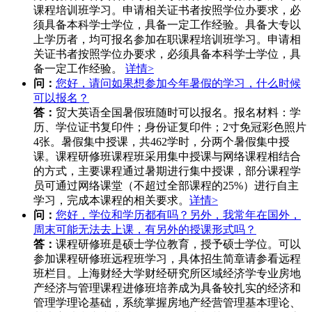
课程培训班学习。申请相关证书者按照学位办要求，必
须具备本科学士学位，具备一定工作经验。具备大专以
上学历者，均可报名参加在职课程培训班学习。申请相
关证书者按照学位办要求，必须具备本科学士学位，具
备一定工作经验。
详情>
问：
您好，请问如果想参加今年暑假的学习，什么时候
可以报名？
答：
贸大英语全国暑假班随时可以报名。报名材料：学
历、学位证书复印件；身份证复印件；2寸免冠彩色照片
4张。暑假集中授课，共462学时，分两个暑假集中授
课。课程研修班课程班采用集中授课与网络课程相结合
的方式，主要课程通过暑期进行集中授课，部分课程学
员可通过网络课堂（不超过全部课程的25%）进行自主
学习，完成本课程的相关要求。
详情>
问：
您好，学位和学历都有吗？另外，我常年在国外，
周末可能无法去上课，有另外的授课形式吗？
答：
课程研修班是硕士学位教育，授予硕士学位。可以
参加课程研修班远程班学习，具体招生简章请参看远程
班栏目。上海财经大学财经研究所区域经济学专业房地
产经济与管理课程进修班培养成为具备较扎实的经济和
管理学理论基础，系统掌握房地产经营管理基本理论、