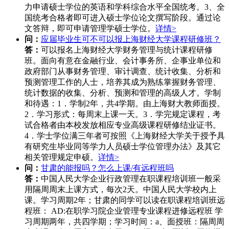
力申请硕士学位的英语和学科综合水平全国统考。3、全
国统考合格者即可进入硕士学位论文撰写阶段。通过论
文答辩，即可申请管理学硕士学位。
详情>
问：
应届毕业生可不可以报上海财经大学课程研修班？
答：
可以报名上海财经大学财务管理与统计课程研修
班。面向有意在金融行业、会计事务所、企事业单位和
政府部门从事财务管理、审计调查、统计收集、分析和
预测管理工作的人士，培养其成为熟练掌握财务管理、
统计数据的收集、分析、预测和管理的高级人才。学制
和待遇：1．学制2年，共4学期。由上海财大教师面授。
2．学习形式：每周末上课一天。3．学完规定课程，考
试合格者由本校发放相应专业高级课程研修结业证书。
4．学士学位满三年者可按照《上海财经大学关于授予具
有研究生毕业同等学力人员硕士学位管理办法》及其它
相关管理规定申硕。
详情>
问：
甘肃的能报吗？怎么上课/有远程班吗
答：
中国人民大学企业行政管理在职课程培训班一般采
用隔周周末上课方式，每次2天。中国人民大学校内上
课。学习周期2年；甘肃的同学可以读在职课程培训班远
程班： AD:在职学习院企业管理专业课程进修远程班 学
习周期两年，共四学期；学习时间：a、面授班：隔周周