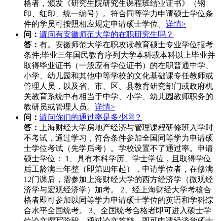
格者，颁发《研究生院研究生课程班结业证书》（钢
印、红印、统一编号）。符合同等学力申请硕士学位条
件的学员可按照相应规定申请硕士学位。
详情>
问：
请问有安徽师范大学的在职研究生吗？
答：
有。安徽师范大学在职攻读教育硕士专业学位报考
条件;毕业三年国民教育序列大学本科或本科以上毕业并
取得毕业证书（一般应有学位证书）的在职普通中学、
小学、幼儿园和其他中等学校的文化基础课专任教师或
管理人员，以及省、市、区、县教育研究部门或政府机
关教育系统中有相当于中学、小学、幼儿园教师职务的
教研员或管理人员。
详情>
问：
请问你们的通过率是多少啊？
答：
上海财经大学房地产经济与管理课程研修班入学时
不考试，通过学习，符合条件参加全国同等学力申请硕
士学位考试（先学后考）。学校设置不了通过率。申请
硕士学位： 1、具有本科学历、学士学位，且取得学位
后工龄满三年整（即第四年起），申请学位者，在修满
12门课后，需参加上海财经大学的西方经济学（微观经
济学与宏观经济学）加考。 2、经上海财经大学考核合
格者即可参加以同等学力申请硕士学位的英语和学科综
合水平全国统考。 3、全国统考合格者即可进入硕士学
位论文撰写阶段。通过论文答辩，即可申请经济学硕士