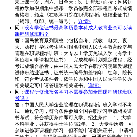
末上课一次，周六、日全天；b、远程班+面授：网络远
程教学加假期集中授课；学员修完全部课程且考试成绩
合格者，颁发《在职学习院在职课程培训班结业证书》
（钢印、红印、统一编号）。
详情>
问：
没有学位证书最高学历是本科成人教育业余可以读
课程研修班吗？
答：
国民教育系列院校（包括自考、成教、电大、夜
大、函授）毕业考生均可报名中国人民大学教育经济与
管理在职课程培训班：大专以上学历免试入学（有学士
学位者可申请相关证书）。完成教学计划规定课程，经
考试成绩合格者，由中国人民大学在职学习院颁发课程
进修班结业证书，证书统一编号加盖钢印、红印、院长
印；符合考试条件者，依学位办和中国人民大学学位办
相关规定可申请管理学相关证书。
详情>
问：
课程研修班报名学习不需要参加全国课程研修班联
考吗？
答：
中国人民大学企业管理在职课程培训班入学时不考
试，通过学习，符合条件参加全国在职学习申请相关证
书考试，符合学历条件即可入学。招生条件： 1、大学
本科毕业，并获得学士学位满2年。 2、大专学历者，可
参加进修班课程的学习，但不能申请相关证书。 申请相
关证书： 1、获得学士学位满三年，已通过所学专业18