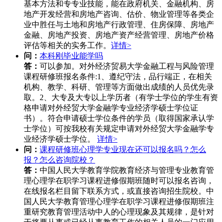
基本方法和专专业技能，能在政府机关、金融机构、房
地产开发经营和房地产咨询、估价、物业管理等各类企
业中胜任与土地和房地产行政管理、住房保障、房地产
金融、房地产投资、房地产资产经营管理、房地产价格
评估等相关的实务工作。
详情>
问：
本科刚毕业能学吗
答：
可以参加。对外经济贸易大学金融工程与风险管理
课程研修班报名条件:1、遵纪守法，品行端正，在相关
机构、教学、科研、管理等方面做出成绩的人员优先录
取。2、大专及大专以上学历者（有学士学位的学生有资
格申请对外经贸大学金融学专业经济学硕士学位证
书）。符合申请硕士学位条件的学员（取得国家承认学
士学位）可按我校有关规定申请对外经贸大学金融学专
业经济学硕士学位。
详情>
问：
课程研修班心理学专业现在还可以报名吗？怎么
报？怎么咨询院校？
答：
中国人民大学教育学院教育经济与管理专业教育管
理心理学在职学习课程进修假期班随时可以报名咨询，
在线报名栏目留下联系方式，或直接咨询招生院校。中
国人民大学教育管理心理学在职学习课程进修假期班注
重研究教育管理活动中人的心理现象及其规律，是针对