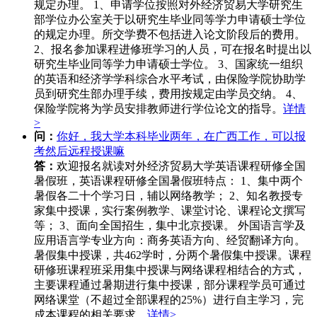
规定办理。 1、申请学位按照对外经济贸易大学研究生
部学位办公室关于以研究生毕业同等学力申请硕士学位
的规定办理。所交学费不包括进入论文阶段后的费用。
2、报名参加课程进修班学习的人员，可在报名时提出以
研究生毕业同等学力申请硕士学位。 3、国家统一组织
的英语和经济学学科综合水平考试，由保险学院协助学
员到研究生部办理手续，费用按规定由学员交纳。 4、
保险学院将为学员安排教师进行学位论文的指导。
详情
>
问：
你好，我大学本科毕业两年，在广西工作，可以报
考然后远程授课嘛
答：
欢迎报名就读对外经济贸易大学英语课程研修全国
暑假班，英语课程研修全国暑假班特点： 1、集中两个
暑假各二十个学习日，辅以网络教学； 2、知名教授专
家集中授课，实行案例教学、课堂讨论、课程论文撰写
等； 3、面向全国招生，集中北京授课。 外国语言学及
应用语言学专业方向：商务英语方向、经贸翻译方向。
暑假集中授课，共462学时，分两个暑假集中授课。课程
研修班课程班采用集中授课与网络课程相结合的方式，
主要课程通过暑期进行集中授课，部分课程学员可通过
网络课堂（不超过全部课程的25%）进行自主学习，完
成本课程的相关要求。
详情>