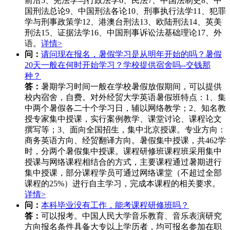
前沿5、宪法学与行政法学6、民法7、中国法制史8、中
国刑法总论9、中国刑法各论10、刑事执行法学11、犯罪
学与刑事政策学12、港澳台刑法13、欧陆刑法14、英美
刑法15、证据法学16、中国刑事诉讼法基础理论17、外
语。
详情>
问：
请问现在报名，暑假学习是从明年开始的吗？暑假
20天一般在何时开始学习？学校提供宿舍吗--交钱那
种？
答：
暑期学习时间一般在学校暑假放假期间，可以提供
校内宿舍，自费。对外经贸大学英语暑假班特点：1、集
中两个暑假各二十个学习日，辅以网络教学；2、知名教
授专家集中授课，实行案例教学、课堂讨论、课程论文
撰写等；3、面向全国招生，集中北京授课。专业方向：
商务英语方向、经贸翻译方向。暑假集中授课，共462学
时，分两个暑假集中授课。课程研修班课程班采用集中
授课与网络课程相结合的方式，主要课程通过暑期进行
集中授课，部分课程学员可通过网络课堂（不超过全部
课程的25%）进行自主学习，完成本课程的相关要求。
详情>
问：
本科毕业没有工作，能考课程研修班吗？
答：
可以报考。中国人民大学音乐教育、音乐表演研究
方向报名条件具备大专以上学历者，均可报名参加在职