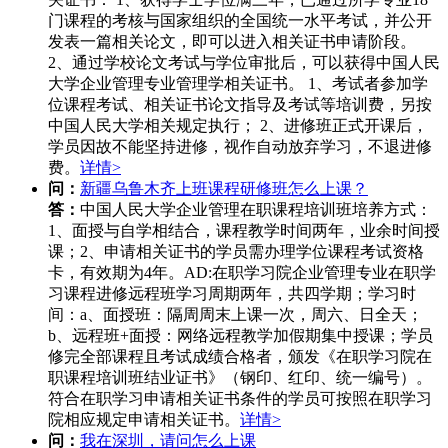
门课程的考核与国家组织的全国统一水平考试，并公开
发表一篇相关论文，即可以进入相关证书申请阶段。
2、通过学校论文考试与学位审批后，可以获得中国人民
大学企业管理专业管理学相关证书。 1、考试者参加学
位课程考试、相关证书论文指导及考试等培训费，另按
中国人民大学相关规定执行； 2、进修班正式开课后，
学员因故不能坚持进修，视作自动放弃学习，不退进修
费。
详情>
问：
新疆乌鲁木齐上班课程研修班怎么上课？
答：
中国人民大学企业管理在职课程培训班培养方式：
1、面授与自学相结合，课程教学时间两年，业余时间授
课；2、申请相关证书的学员需办理学位课程考试资格
卡，有效期为4年。AD:在职学习院企业管理专业在职学
习课程进修远程班学习周期两年，共四学期；学习时
间：a、面授班：隔周周末上课一次，周六、日全天；
b、远程班+面授：网络远程教学加假期集中授课；学员
修完全部课程且考试成绩合格者，颁发《在职学习院在
职课程培训班结业证书》（钢印、红印、统一编号）。
符合在职学习申请相关证书条件的学员可按照在职学习
院相应规定申请相关证书。
详情>
问：
我在深圳，请问怎么上课