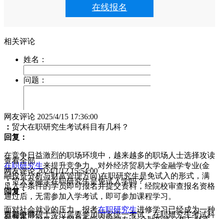
在线报名
网友评论
2025/4/15 17:36:00
：
贸大在职研究生考试科目有几科？
回复：
在竞争日益激烈的职场环境中，越来越多的职场人士选择攻读
查看全部
在职研究生
来提升竞争力。对外经济贸易大学金融学专业(金
网友评论
2024/1/12 15:54:00
融投资分析与财富管理方向)在职研究生是免试入的形式，满
：
贸大金融学在职研究生是免试入学吗？
足入学条件的学员即可报名并提交资料，经院校审查报名资格
回复：
通过后，无需参加入学考试，即可参加课程学习。
面对社会就业的压力，报考
在职研究生
进修学习已经成为一种
后期申请硕士学位需要参加国家统一考试，在职研究生考试科
查看全部