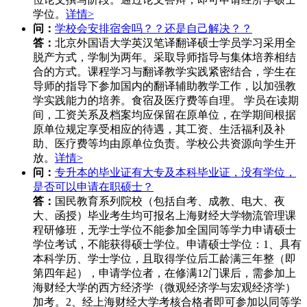
学位。
详情>
问：
学校会安排宿舍吗？？还是自己解决？？
答：
北京外国语大学英汉笔译翻译硕士学员学习采用全
脱产方式，学制为两年。采取导师指导与集体培养相结
合的方式。课程学习与翻译教学实践紧密结合，学生在
导师的指导下参加国内的翻译辅助教学工作，以加强教
学实践能力的培养。食宿及医疗费等自理。 学员在读期
间，工资关系及档案均应保留在原单位，在学期间根据
原单位规定享受相应的待遇，其工资、生活福利及补
助、医疗费等均由原单位负责。学校公共资源向学生开
放。
详情>
问：
专升本的毕业证有大专及本科毕业证，没有学位，
是否可以申请在职硕士？
答：
国民教育系列院校（包括自考、成教、电大、夜
大、函授）毕业考生均可报名上海财经大学物流管理课
程研修班，无学士学位不能参加全国同等学力申请硕士
学位考试，不能获得硕士学位。申请硕士学位：1、具有
本科学历、学士学位，且取得学位后工龄满三年整（即
第四年起），申请学位者，在修满12门课后，需参加上
海财经大学的西方经济学（微观经济学与宏观经济学）
加考。2、经上海财经大学考核合格者即可参加以同等学