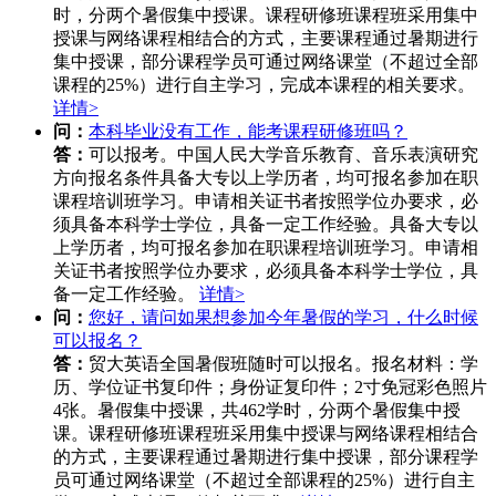
时，分两个暑假集中授课。课程研修班课程班采用集中
授课与网络课程相结合的方式，主要课程通过暑期进行
集中授课，部分课程学员可通过网络课堂（不超过全部
课程的25%）进行自主学习，完成本课程的相关要求。
详情>
问：
本科毕业没有工作，能考课程研修班吗？
答：
可以报考。中国人民大学音乐教育、音乐表演研究
方向报名条件具备大专以上学历者，均可报名参加在职
课程培训班学习。申请相关证书者按照学位办要求，必
须具备本科学士学位，具备一定工作经验。具备大专以
上学历者，均可报名参加在职课程培训班学习。申请相
关证书者按照学位办要求，必须具备本科学士学位，具
备一定工作经验。
详情>
问：
您好，请问如果想参加今年暑假的学习，什么时候
可以报名？
答：
贸大英语全国暑假班随时可以报名。报名材料：学
历、学位证书复印件；身份证复印件；2寸免冠彩色照片
4张。暑假集中授课，共462学时，分两个暑假集中授
课。课程研修班课程班采用集中授课与网络课程相结合
的方式，主要课程通过暑期进行集中授课，部分课程学
员可通过网络课堂（不超过全部课程的25%）进行自主