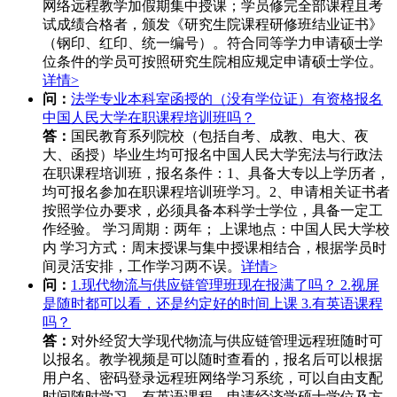
网络远程教学加假期集中授课；学员修完全部课程且考
试成绩合格者，颁发《研究生院课程研修班结业证书》
（钢印、红印、统一编号）。符合同等学力申请硕士学
位条件的学员可按照研究生院相应规定申请硕士学位。
详情>
问：
法学专业本科室函授的（没有学位证）有资格报名
中国人民大学在职课程培训班吗？
答：
国民教育系列院校（包括自考、成教、电大、夜
大、函授）毕业生均可报名中国人民大学宪法与行政法
在职课程培训班，报名条件：1、具备大专以上学历者，
均可报名参加在职课程培训班学习。2、申请相关证书者
按照学位办要求，必须具备本科学士学位，具备一定工
作经验。 学习周期：两年； 上课地点：中国人民大学校
内 学习方式：周末授课与集中授课相结合，根据学员时
间灵活安排，工作学习两不误。
详情>
问：
1.现代物流与供应链管理班现在报满了吗？ 2.视屏
是随时都可以看，还是约定好的时间上课 3.有英语课程
吗？
答：
对外经贸大学现代物流与供应链管理远程班随时可
以报名。教学视频是可以随时查看的，报名后可以根据
用户名、密码登录远程班网络学习系统，可以自由支配
时间随时学习。有英语课程。申请经济学硕士学位及方