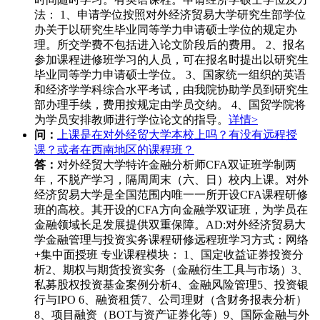
法： 1、申请学位按照对外经济贸易大学研究生部学位
办关于以研究生毕业同等学力申请硕士学位的规定办
理。所交学费不包括进入论文阶段后的费用。 2、报名
参加课程进修班学习的人员，可在报名时提出以研究生
毕业同等学力申请硕士学位。 3、国家统一组织的英语
和经济学学科综合水平考试，由我院协助学员到研究生
部办理手续，费用按规定由学员交纳。 4、国贸学院将
为学员安排教师进行学位论文的指导。
详情>
问：
上课是在对外经贸大学本校上吗？有没有远程授
课？或者在西南地区的课程班？
答：
对外经贸大学特许金融分析师CFA双证班学制两
年，不脱产学习，隔周周末（六、日）校内上课。对外
经济贸易大学是全国范围内唯一一所开设CFA课程研修
班的高校。其开设的CFA方向金融学双证班，为学员在
金融领域长足发展提供双重保障。AD:对外经济贸易大
学金融管理与投资实务课程研修远程班学习方式：网络
+集中面授班 专业课程模块： 1、国定收益证券投资分
析2、期权与期货投资实务（金融衍生工具与市场）3、
私募股权投资基金案例分析4、金融风险管理5、投资银
行与IPO 6、融资租赁7、公司理财（含财务报表分析）
8、项目融资（BOT与资产证券化等）9、国际金融与外