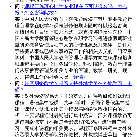
问：
课程研修班心理学专业现在还可以报名吗？怎么
报？怎么咨询院校？
答：
中国人民大学教育学院教育经济与管理专业教育管
理心理学在职学习课程进修假期班随时可以报名咨询，
在线报名栏目留下联系方式，或直接咨询招生院校。中
国人民大学教育管理心理学在职学习课程进修假期班注
重研究教育管理活动中人的心理现象及其规律，是针对
于将要从事或已经从事教育工作的相关人员的一门应用
学科。中国人民大学教育管理心理学方向在职课程培训
班课程主要面向全国各级学校、科研院所、教育管理部
门从事教育管理及相关专业的管理、教学、研究、规
划、咨询工作的社会人员。
详情>
问：
是否网络教学？是否支持外地学员在外地学习、申
硕？
答：
对外经济贸易大学开始英语方向课程研修班远程班
课程，暑假集中授课，共462学时，分两个暑假集中授
课。课程研修班采用集中授课与网络课程相结合的方
式，主要课程通过暑期进行集中授课，部分课程学员可
通过网络课堂（不超过全部课程的25%）进行自主学
习，完成本课程的相关要求。课程研修班课程由对外经
济贸易大学英语学院资深教授、外教或博士承担，部分