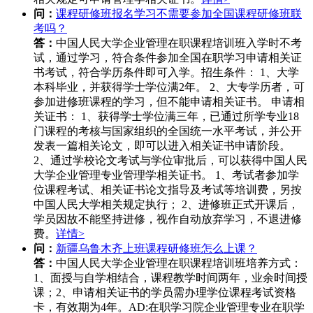
问：
课程研修班报名学习不需要参加全国课程研修班联
考吗？
答：
中国人民大学企业管理在职课程培训班入学时不考
试，通过学习，符合条件参加全国在职学习申请相关证
书考试，符合学历条件即可入学。招生条件： 1、大学
本科毕业，并获得学士学位满2年。 2、大专学历者，可
参加进修班课程的学习，但不能申请相关证书。 申请相
关证书： 1、获得学士学位满三年，已通过所学专业18
门课程的考核与国家组织的全国统一水平考试，并公开
发表一篇相关论文，即可以进入相关证书申请阶段。
2、通过学校论文考试与学位审批后，可以获得中国人民
大学企业管理专业管理学相关证书。 1、考试者参加学
位课程考试、相关证书论文指导及考试等培训费，另按
中国人民大学相关规定执行； 2、进修班正式开课后，
学员因故不能坚持进修，视作自动放弃学习，不退进修
费。
详情>
问：
新疆乌鲁木齐上班课程研修班怎么上课？
答：
中国人民大学企业管理在职课程培训班培养方式：
1、面授与自学相结合，课程教学时间两年，业余时间授
课；2、申请相关证书的学员需办理学位课程考试资格
卡，有效期为4年。AD:在职学习院企业管理专业在职学