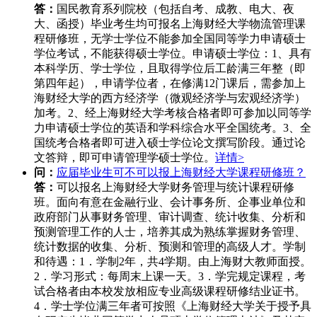
答：
国民教育系列院校（包括自考、成教、电大、夜
大、函授）毕业考生均可报名上海财经大学物流管理课
程研修班，无学士学位不能参加全国同等学力申请硕士
学位考试，不能获得硕士学位。申请硕士学位：1、具有
本科学历、学士学位，且取得学位后工龄满三年整（即
第四年起），申请学位者，在修满12门课后，需参加上
海财经大学的西方经济学（微观经济学与宏观经济学）
加考。2、经上海财经大学考核合格者即可参加以同等学
力申请硕士学位的英语和学科综合水平全国统考。3、全
国统考合格者即可进入硕士学位论文撰写阶段。通过论
文答辩，即可申请管理学硕士学位。
详情>
问：
应届毕业生可不可以报上海财经大学课程研修班？
答：
可以报名上海财经大学财务管理与统计课程研修
班。面向有意在金融行业、会计事务所、企事业单位和
政府部门从事财务管理、审计调查、统计收集、分析和
预测管理工作的人士，培养其成为熟练掌握财务管理、
统计数据的收集、分析、预测和管理的高级人才。学制
和待遇：1．学制2年，共4学期。由上海财大教师面授。
2．学习形式：每周末上课一天。3．学完规定课程，考
试合格者由本校发放相应专业高级课程研修结业证书。
4．学士学位满三年者可按照《上海财经大学关于授予具