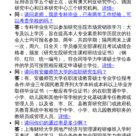
应用语言学五个硕士点，设有澳大利亚研究中心、德国
研究中心和日本研究中心三个研究机构。
详情>
问：
请问老师，我是专科毕业，已有两年工作经验，可
以考贵学校的吗？
答：
专科毕业生可以参加研究生院市场营销班学习：大
专及以上学历，旨在提高本人专业素质和学历层次的社
会人士均可报名参加。两年，共四学期；隔周周末上课
一次，周六、日全天；学员修完全部课程且考试成绩合
格者，颁发《研究生院研究生课程班结业证书》（钢
印、红印、统一编号）。符合同等学力申请硕士学位条
件的学员可按照相应规定申请硕士学位。
详情>
问：
请问有安徽师范大学的在职研究生吗？
答：
有。安徽师范大学在职攻读教育硕士专业学位报考
条件;毕业三年国民教育序列大学本科或本科以上毕业并
取得毕业证书（一般应有学位证书）的在职普通中学、
小学、幼儿园和其他中等学校的文化基础课专任教师或
管理人员，以及省、市、区、县教育研究部门或政府机
关教育系统中有相当于中学、小学、幼儿园教师职务的
教研员或管理人员。
详情>
问：
请问你们的通过率是多少啊？
答：
上海财经大学房地产经济与管理课程研修班入学时
不考试，通过学习，符合条件参加全国同等学力申请硕