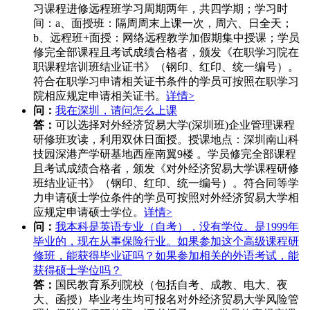
习课程进修远程班学习周期两年，共四学期；学习时
间：a、面授班：隔周周末上课一次，周六、日全天；
b、远程班+面授：网络远程教学加假期集中授课；学员
修完全部课程且考试成绩合格者，颁发《在职学习院在
职课程培训班结业证书》（钢印、红印、统一编号）。
符合在职学习申请相关证书条件的学员可按照在职学习
院相应规定申请相关证书。
详情>
问：
我在深圳，请问怎么上课
答：
可以选择对外经济贸易大学(深圳班)企业管理课程
研修班攻读，利用双休日面授。授课地点：深圳南山科
技园深港产学研基地西座南翼9楼 。学员修完全部课程
且考试成绩合格者，颁发《对外经济贸易大学课程研修
班结业证书》（钢印、红印、统一编号）。符合同等学
力申请硕士学位条件的学员可按照对外经济贸易大学相
应规定申请硕士学位。
详情>
问：
我本科是英语专业（自考），没有学位。是1999年
毕业的，现在从事保险行业。如果参加这个高级课程研
修班，能获得毕业证吗？如果参加相关的外语考试，能
获得硕士学位吗？
答：
国民教育系列院校（包括自考、成教、电大、夜
大、函授）毕业考生均可报名对外经济贸易大学风险管