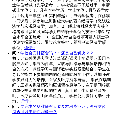
士学位考试（先学后考）。学校设置不了通过率。申请
硕士学位： 1、具有本科学历、学士学位，且取得学位
后工龄满三年整（即第四年起），申请学位者，在修满
12门课后，需参加上海财经大学的西方经济学（微观经
济学与宏观经济学）加考。 2、经上海财经大学考核合
格者即可参加以同等学力申请硕士学位的英语和学科综
合水平全国统考。 3、全国统考合格者即可进入硕士学
位论文撰写阶段。通过论文答辩，即可申请经济学硕士
学位。
详情>
问：
学校会安排宿舍吗？？还是自己解决？？
答：
北京外国语大学英汉笔译翻译硕士学员学习采用全
脱产方式，学制为两年。采取导师指导与集体培养相结
合的方式。课程学习与翻译教学实践紧密结合，学生在
导师的指导下参加国内的翻译辅助教学工作，以加强教
学实践能力的培养。食宿及医疗费等自理。 学员在读期
间，工资关系及档案均应保留在原单位，在学期间根据
原单位规定享受相应的待遇，其工资、生活福利及补
助、医疗费等均由原单位负责。学校公共资源向学生开
放。
详情>
问：
专升本的毕业证有大专及本科毕业证，没有学位，
是否可以申请在职硕士？