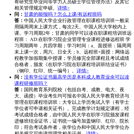
有研究生毕业同等学力人员硕士学位管理办法》及其它
相关管理规定申硕。
详情>
问：
甘肃的能报吗？怎么上课/有远程班吗
答：
中国人民大学企业行政管理在职课程培训班一般采
用隔周周末上课方式，每次2天。中国人民大学校内上
课。学习周期2年；甘肃的同学可以读在职课程培训班远
程班： AD:在职学习院企业管理专业课程进修远程班 学
习周期两年，共四学期；学习时间：a、面授班：隔周周
末上课一次，周六、日全天；b、远程班+面授：网络远
程教学加假期集中授课；学员修完全部课程且考试成绩
合格者，颁发《在职学习院在职课程培训班结业证书》
（钢印、红印、统一编号）。
详情>
问：
没有学位证书最高学历是本科成人教育业余可以读
课程研修班吗？
答：
国民教育系列院校（包括自考、成教、电大、夜
大、函授）毕业考生均可报名中国人民大学教育经济与
管理在职课程培训班：大专以上学历免试入学（有学士
学位者可申请相关证书）。完成教学计划规定课程，经
考试成绩合格者，由中国人民大学在职学习院颁发课程
进修班结业证书，证书统一编号加盖钢印、红印、院长
印；符合考试条件者，依学位办和中国人民大学学位办
相关规定可申请管理学相关证书。
详情>