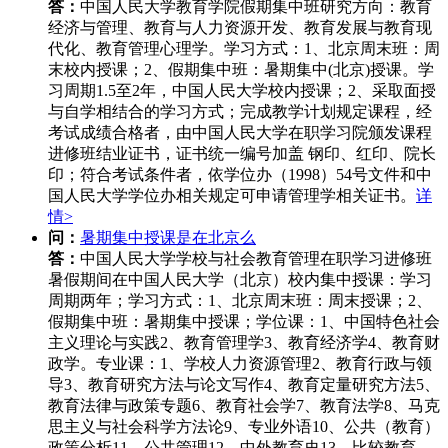
答：
中国人民大学教育学院假期集中班研究方向：教育
经济与管理、教育与人力资源开发、教育发展与教育现
代化、教育管理心理学。学习方式：1、北京周末班：周
末校内授课；2、假期集中班：暑期集中(北京)授课。学
习周期1.5至2年，中国人民大学校内授课；2、采取面授
与自学相结合的学习方式；完成教学计划规定课程，经
考试成绩合格者，由中国人民大学在职学习院颁发课程
进修班结业证书，证书统一编号加盖 钢印、红印、院长
印；符合考试条件者，依学位办（1998）54号文件和中
国人民大学学位办相关规定可申请管理学相关证书。
详
情>
问：
暑期集中授课是在北京么
答：
中国人民大学学校与社会教育管理在职学习进修班
暑假期间在中国人民大学（北京）校内集中授课：学习
周期两年；学习方式：1、北京周末班：周末授课；2、
假期集中班：暑期集中授课；学位课：1、中国特色社会
主义理论与实践2、教育管理学3、教育经济学4、教育财
政学。专业课：1、学校人力资源管理2、教育行政与领
导3、教育研究方法与论文写作4、教育定量研究方法5、
教育法律与政策专题6、教育社会学7、教育法学8、马克
思主义与社会科学方法论9、专业外语10、公共（教育）
政策分析11、公共管理12、中外教育史13、比较教育