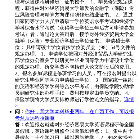
理与保险课程研修班，证书授予： 1、学员修完规定课
程，获得由对外经济贸易大学颁发的金融学（保险）专
业风险管理与精算方向课程研修班结业证书。 2、通过
国家同等学力人员申请硕士学位英语水平考试和经济学
学科综合水平考试（获得学士学位三年后方可申请参加
考试）者，通过论文答辩后，授予对外经济贸易大学金
融学（保险）专业经济学硕士学位证书。 申请硕士学
位： 凡申请硕士学位者按学位委员会（98）54号文件的
规定办理。 1、申请学位按照对外经济贸易大学研究生
部学位办公室关于以研究生毕业同等学力申请硕士学位
的规定办理。所交学费不包括进入论文阶段后的费用。
2、报名参加课程进修班学习的人员，可在报名时提出以
研究生毕业同等学力申请硕士学位。 3、国家统一组织
的英语和经济学学科综合水平考试，由保险学院协助学
员到研究生部办理手续，费用按规定由学员交纳。 4、
保险学院将为学员安排教师进行学位论文的指导。
详情
>
问：
你好，我大学本科毕业两年，在广西工作，可以报
考然后远程授课嘛
答：
欢迎报名就读对外经济贸易大学英语课程研修全国
暑假班，英语课程研修全国暑假班特点： 1、集中两个
暑假各二十个学习日，辅以网络教学； 2、知名教授专