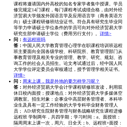
课程将邀请国内外高校的知名专家学者集中授课。学员
修完规定14门课程，每门课程考试成绩合格，由对外经
济贸易大学颁发外国语言学及应用语言学（商务英语方
向）硕士课程研修班结业证书。符合具有研究生毕业同
等学力申请硕士学位条件的学员可向对外经济贸易大学
研究生部申请硕士学位（费用另行支付）。
详情>
问：
有远程班吗
答：
中国人民大学教育管理心理学在职课程培训班远程
班主要面向全国各级学校、科研院所、教育管理部门从
事教育管理及相关专业的管理、教学、研究、规划、咨
询工作的社会人员招生。论文考试通过后，经中国人民
大学学位评定委员会审核通过，授予管理学相关证书。
详情>
问：
周末上课，我是外地的要怎样学习呢？
答：
对外经济贸易大学会计学课程研修班攻读，利用双
休日校内面授；授课地点：对外经济贸易大学多媒体空
调教室。招生对象：企事业中高层财务管理者、本科毕
业生及具有一定工作经验的大学专科毕业财务管理人
员； AD:研究生院财务管理与财务战略研究生课程进修
远程班 学制两年，共四学期；学习时间：a、面授班：
隔周周末上课一次，周六、日全天；b、远程班+面授：