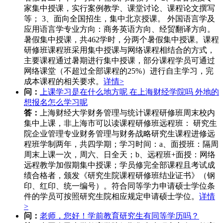
家集中授课，实行案例教学、课堂讨论、课程论文撰写
等； 3、面向全国招生，集中北京授课。 外国语言学及
应用语言学专业方向：商务英语方向、经贸翻译方向。
暑假集中授课，共462学时，分两个暑假集中授课。课程
研修班课程班采用集中授课与网络课程相结合的方式，
主要课程通过暑期进行集中授课，部分课程学员可通过
网络课堂（不超过全部课程的25%）进行自主学习，完
成本课程的相关要求。
详情>
问：
上课学习是在什么地方呢 在上海财经学院吗 外地的
想报名怎么学习呢
答：
上海财经大学财务管理与统计课程研修班周末校内
集中上课，非上海市可以读课程研修班远程班： 研究生
院企业管理专业财务管理与财务战略研究生课程进修远
程班学制两年，共四学期；学习时间：a、面授班：隔周
周末上课一次，周六、日全天；b、远程班+面授：网络
远程教学加假期集中授课；学员修完全部课程且考试成
绩合格者，颁发《研究生院课程研修班结业证书》（钢
印、红印、统一编号）。符合同等学力申请硕士学位条
件的学员可按照研究生院相应规定申请硕士学位。
详情
>
问：
老师，您好！学前教育研究生有同等学历吗？