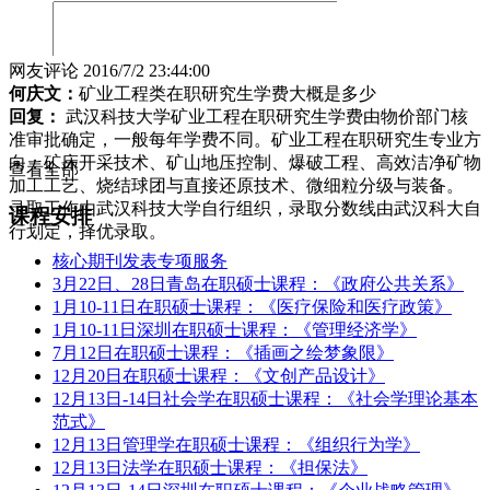
网友评论
2016/7/2 23:44:00
何庆文：
矿业工程类在职研究生学费大概是多少
回复：
武汉科技大学矿业工程在职研究生学费由物价部门核
准审批确定，一般每年学费不同。矿业工程在职研究生专业方
向：矿床开采技术、矿山地压控制、爆破工程、高效洁净矿物
查看全部
加工工艺、烧结球团与直接还原技术、微细粒分级与装备。
录取工作由武汉科技大学自行组织，录取分数线由武汉科大自
课程安排
行划定，择优录取。
核心期刊发表专项服务
3月22日、28日青岛在职硕士课程：《政府公共关系》
1月10-11日在职硕士课程：《医疗保险和医疗政策》
1月10-11日深圳在职硕士课程：《管理经济学》
7月12日在职硕士课程：《插画之绘梦象限》
12月20日在职硕士课程：《文创产品设计》
12月13日-14日社会学在职硕士课程：《社会学理论基本
范式》
12月13日管理学在职硕士课程：《组织行为学》
12月13日法学在职硕士课程：《担保法》