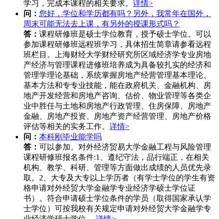
学习，完成本课程的相关要求。
详情>
问：
您好，学位和学历都有吗？另外，我常年在国外，
周末可能无法去上课，有另外的授课形式吗？
答：
课程研修班是硕士学位教育，授予硕士学位。可以
参加课程研修班远程班学习，具体招生简章请参看远程
班栏目。上海财经大学财经研究所区域经济学专业房地
产经济与管理课程进修班培养成为具备较扎实的经济和
管理学理论基础，系统掌握房地产经营管理基本理论、
基本方法和专专业技能，能在政府机关、金融机构、房
地产开发经营和房地产咨询、估价、物业管理等各类企
业中胜任与土地和房地产行政管理、住房保障、房地产
金融、房地产投资、房地产资产经营管理、房地产价格
评估等相关的实务工作。
详情>
问：
本科刚毕业能学吗
答：
可以参加。对外经济贸易大学金融工程与风险管理
课程研修班报名条件:1、遵纪守法，品行端正，在相关
机构、教学、科研、管理等方面做出成绩的人员优先录
取。2、大专及大专以上学历者（有学士学位的学生有资
格申请对外经贸大学金融学专业经济学硕士学位证
书）。符合申请硕士学位条件的学员（取得国家承认学
士学位）可按我校有关规定申请对外经贸大学金融学专
业经济学硕士学位。
详情>