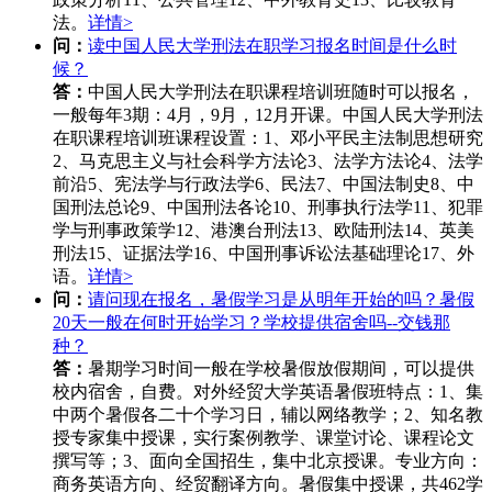
法。
详情>
问：
读中国人民大学刑法在职学习报名时间是什么时
候？
答：
中国人民大学刑法在职课程培训班随时可以报名，
一般每年3期：4月，9月，12月开课。中国人民大学刑法
在职课程培训班课程设置：1、邓小平民主法制思想研究
2、马克思主义与社会科学方法论3、法学方法论4、法学
前沿5、宪法学与行政法学6、民法7、中国法制史8、中
国刑法总论9、中国刑法各论10、刑事执行法学11、犯罪
学与刑事政策学12、港澳台刑法13、欧陆刑法14、英美
刑法15、证据法学16、中国刑事诉讼法基础理论17、外
语。
详情>
问：
请问现在报名，暑假学习是从明年开始的吗？暑假
20天一般在何时开始学习？学校提供宿舍吗--交钱那
种？
答：
暑期学习时间一般在学校暑假放假期间，可以提供
校内宿舍，自费。对外经贸大学英语暑假班特点：1、集
中两个暑假各二十个学习日，辅以网络教学；2、知名教
授专家集中授课，实行案例教学、课堂讨论、课程论文
撰写等；3、面向全国招生，集中北京授课。专业方向：
商务英语方向、经贸翻译方向。暑假集中授课，共462学