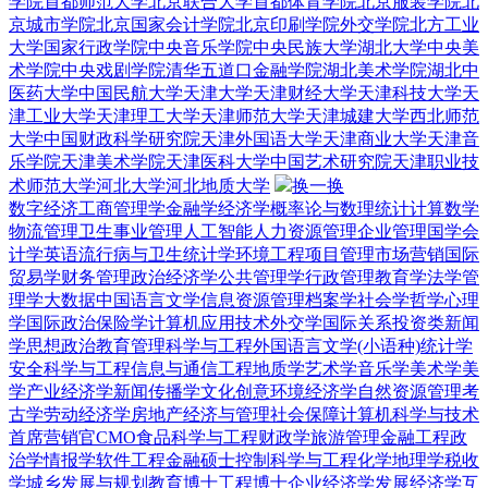
学院
首都师范大学
北京联合大学
首都体育学院
北京服装学院
北
京城市学院
北京国家会计学院
北京印刷学院
外交学院
北方工业
大学
国家行政学院
中央音乐学院
中央民族大学
湖北大学
中央美
术学院
中央戏剧学院
清华五道口金融学院
湖北美术学院
湖北中
医药大学
中国民航大学
天津大学
天津财经大学
天津科技大学
天
津工业大学
天津理工大学
天津师范大学
天津城建大学
西北师范
大学
中国财政科学研究院
天津外国语大学
天津商业大学
天津音
乐学院
天津美术学院
天津医科大学
中国艺术研究院
天津职业技
术师范大学
河北大学
河北地质大学
换一换
数字经济
工商管理学
金融学
经济学
概率论与数理统计
计算数学
物流管理
卫生事业管理
人工智能
人力资源管理
企业管理
国学
会
计学
英语
流行病与卫生统计学
环境工程
项目管理
市场营销
国际
贸易学
财务管理
政治经济学
公共管理学
行政管理
教育学
法学
管
理学
大数据
中国语言文学
信息资源管理
档案学
社会学
哲学
心理
学
国际政治
保险学
计算机应用技术
外交学
国际关系
投资类
新闻
学
思想政治教育
管理科学与工程
外国语言文学(小语种)
统计学
安全科学与工程
信息与通信工程
地质学
艺术学
音乐学
美术学
美
学
产业经济学
新闻传播学
文化创意
环境经济学
自然资源管理
考
古学
劳动经济学
房地产经济与管理
社会保障
计算机科学与技术
首席营销官CMO
食品科学与工程
财政学
旅游管理
金融工程
政
治学
情报学
软件工程
金融硕士
控制科学与工程
化学
地理学
税收
学
城乡发展与规划
教育博士
工程博士
企业经济学
发展经济学
互