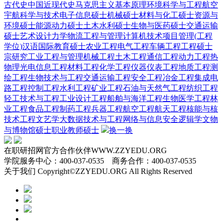
古代史
中国近现代史
马克思主义基本原理
环境科学与工程
航空
宇航科学与技术
电子信息硕士
机械硕士
材料与化工硕士
资源与
环境硕士
能源动力硕士
土木水利硕士
生物与医药硕士
交通运输
硕士
艺术设计
力学
物流工程与管理
计算机技术
项目管理(工程
学位)
汉语国际教育硕士
农业工程
电气工程
车辆工程
工程硕士
宗研究
工业工程与管理
机械工程
土木工程
通信工程
动力工程热
物理
光电信息工程
材料工程
化学工程
仪器仪表工程
地质工程
测
绘工程
生物技术与工程
交通运输工程
安全工程
冶金工程
集成电
路工程
控制工程
水利工程
矿业工程
石油与天然气工程
纺织工程
轻工技术与工程
工业设计工程
船舶与海洋工程
生物医学工程
林
业工程
食品工程
制药工程
兵器工程
航空工程
航天工程
核能与核
技术工程
文艺学
大数据技术与工程
网络与信息安全
逻辑学
文物
与博物馆硕士
职业教师硕士
换一换
在职研招网官方合作伙伴WWW.ZZYEDU.ORG
学院服务中心：400-037-0535 商务合作：400-037-0535
关于我们 Copyright©ZZYEDU.ORG All Rights Reserved