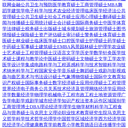
联网金融
公共卫生与预防医学
教育硕士
工商管理硕士MBA
舞
蹈学
建筑学
电子科学与技术
农业经济管理
临床医学
经济法
公共
管理硕士
公共卫生硕士
社会工作硕士
应用心理硕士
翻译硕士
新
闻与传播硕士
应用统计硕士
会计硕士
国际商务硕士
中医学
体育
学
法律硕士
税务硕士
出版硕士
城乡规划硕士
旅游管理硕士
图书
情报硕士
保险硕士
资产评估硕士
审计硕士
警务硕士
体育硕士
兽
医硕士
林业硕士
临床医学硕士
口腔医学硕士
护理硕士
药学硕士
中药硕士
军事硕士
建筑硕士
EMBA
风景园林硕士
护理学
农业硕
士
艺术硕士
工程管理硕士
汉语言文字学
历史学
数学
针灸
医学技
术硕士
课程与教学论
中医硕士
密码硕士
文物硕士
文学
工学
农学
医学
设计学
集成电路科学与工程
遥感科学与技术
智能科学与技
术
纳米科学与工程
国家安全学
音乐硕士
舞蹈硕士
戏剧与影视
戏
曲与曲艺
美术与书法
设计硕士
气象
博物馆硕士
国际中文教育
知
识产权硕士
国际事务硕士
数字经济硕士
应用伦理硕士
工程管理
世界经济
电子商务
公共关系
技术经济及管理
网络经济学
应用经
济学
数量经济学
物理学
机械电子工程
市政工程
土地资源管理
广
告学
电影学
戏剧学
城市经济学
知识产权法
资本运作
区域国别学
工商管理博士DBA
理论经济学
理学
生物学
材料科学与工程
食
品与营养硕士
马克思主义理论
职业技术教育
研究生院
马克思主
义哲学
科学技术哲学
伦理学
中国哲学
区域经济学
西方经济学
国
民经济学
心理健康教育
学前教育
小学教育
德语
日语
传播学
中国