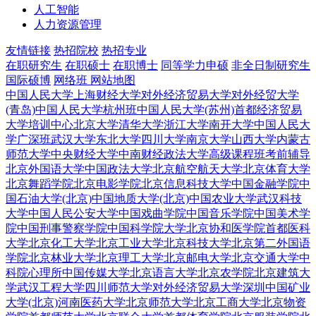
人工智能
人力资源管理
友情链接
热招院校
热招专业
在职研究生
在职硕士
在职博士
同等学力申硕
非全日制研究生
国际硕博
网络班
网站地图
中国人民大学
上海财经大学
对外经济贸易大学
对外经贸大学
(青岛)
中国人民大学杭州班
中国人民大学(苏州)
首都经济贸易
大学培训中心
北京大学
清华大学
浙江大学
南开大学
中国人民大
学广深班
武汉大学
东北大学
四川大学
南京大学
山西大学
内蒙古
师范大学
中央财经大学
中南财经政法大学
高级课程班
考前辅导
北京外国语大学
中国政法大学
北京航空航天大学
北京体育大学
北京舞蹈学院
北京电影学院
北京信息科技大学
中国金融学院
中
国石油大学(北京)
中国地质大学(北京)
中国农业大学
武汉科技
大学
中国人民公安大学
中国戏曲学院
中国音乐学院
中国美术学
院
中国刑事警察学院
中国科学院大学
北京协和医学院
首都医科
大学
北京化工大学
北京工业大学
北京科技大学
北京第二外国语
学院
北京林业大学
北京理工大学
北京邮电大学
北京交通大学
中
科院心理所
中国传媒大学
北京语言大学
北京农学院
北京建筑大
学
武汉工程大学
四川师范大学
对外经济贸易大学深圳
中国矿业
大学(北京)
河南医药大学
北京师范大学
北京工商大学
北京物资