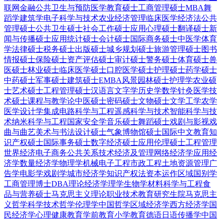
联网金融
公共卫生与预防医学
教育硕士
工商管理硕士MBA
舞
蹈学
建筑学
电子科学与技术
农业经济管理
临床医学
经济法
公共
管理硕士
公共卫生硕士
社会工作硕士
应用心理硕士
翻译硕士
新
闻与传播硕士
应用统计硕士
会计硕士
国际商务硕士
中医学
体育
学
法律硕士
税务硕士
出版硕士
城乡规划硕士
旅游管理硕士
图书
情报硕士
保险硕士
资产评估硕士
审计硕士
警务硕士
体育硕士
兽
医硕士
林业硕士
临床医学硕士
口腔医学硕士
护理硕士
药学硕士
中药硕士
军事硕士
建筑硕士
EMBA
风景园林硕士
护理学
农业硕
士
艺术硕士
工程管理硕士
汉语言文字学
历史学
数学
针灸
医学技
术硕士
课程与教学论
中医硕士
密码硕士
文物硕士
文学
工学
农学
医学
设计学
集成电路科学与工程
遥感科学与技术
智能科学与技
术
纳米科学与工程
国家安全学
音乐硕士
舞蹈硕士
戏剧与影视
戏
曲与曲艺
美术与书法
设计硕士
气象
博物馆硕士
国际中文教育
知
识产权硕士
国际事务硕士
数字经济硕士
应用伦理硕士
工程管理
世界经济
电子商务
公共关系
技术经济及管理
网络经济学
应用经
济学
数量经济学
物理学
机械电子工程
市政工程
土地资源管理
广
告学
电影学
戏剧学
城市经济学
知识产权法
资本运作
区域国别学
工商管理博士DBA
理论经济学
理学
生物学
材料科学与工程
食
品与营养硕士
马克思主义理论
职业技术教育
研究生院
马克思主
义哲学
科学技术哲学
伦理学
中国哲学
区域经济学
西方经济学
国
民经济学
心理健康教育
学前教育
小学教育
德语
日语
传播学
中国