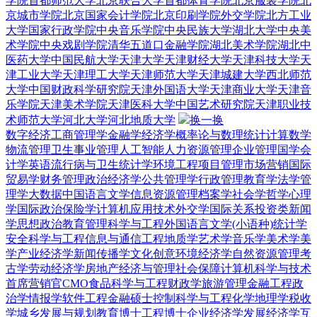
学院
首都师范大学
北京联合大学
首都体育学院
北京服装学院
北
京城市学院
北京国家会计学院
北京印刷学院
外交学院
北方工业
大学
国家行政学院
中央音乐学院
中央民族大学
湖北大学
中央美
术学院
中央戏剧学院
清华五道口金融学院
湖北美术学院
湖北中
医药大学
中国民航大学
天津大学
天津财经大学
天津科技大学
天
津工业大学
天津理工大学
天津师范大学
天津城建大学
西北师范
大学
中国财政科学研究院
天津外国语大学
天津商业大学
天津音
乐学院
天津美术学院
天津医科大学
中国艺术研究院
天津职业技
术师范大学
河北大学
河北地质大学
换一换
数字经济
工商管理学
金融学
经济学
概率论与数理统计
计算数学
物流管理
卫生事业管理
人工智能
人力资源管理
企业管理
国学
会
计学
英语
流行病与卫生统计学
环境工程
项目管理
市场营销
国际
贸易学
财务管理
政治经济学
公共管理学
行政管理
教育学
法学
管
理学
大数据
中国语言文学
信息资源管理
档案学
社会学
哲学
心理
学
国际政治
保险学
计算机应用技术
外交学
国际关系
投资类
新闻
学
思想政治教育
管理科学与工程
外国语言文学(小语种)
统计学
安全科学与工程
信息与通信工程
地质学
艺术学
音乐学
美术学
美
学
产业经济学
新闻传播学
文化创意
环境经济学
自然资源管理
考
古学
劳动经济学
房地产经济与管理
社会保障
计算机科学与技术
首席营销官CMO
食品科学与工程
财政学
旅游管理
金融工程
政
治学
情报学
软件工程
金融硕士
控制科学与工程
化学
地理学
税收
学
城乡发展与规划
教育博士
工程博士
企业经济学
发展经济学
互