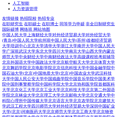
人工智能
人力资源管理
友情链接
热招院校
热招专业
在职研究生
在职硕士
在职博士
同等学力申硕
非全日制研究生
国际硕博
网络班
网站地图
中国人民大学
上海财经大学
对外经济贸易大学
对外经贸大学
(青岛)
中国人民大学杭州班
中国人民大学(苏州)
首都经济贸易
大学培训中心
北京大学
清华大学
浙江大学
南开大学
中国人民大
学广深班
武汉大学
东北大学
四川大学
南京大学
山西大学
内蒙古
师范大学
中央财经大学
中南财经政法大学
高级课程班
考前辅导
北京外国语大学
中国政法大学
北京航空航天大学
北京体育大学
北京舞蹈学院
北京电影学院
北京信息科技大学
中国金融学院
中
国石油大学(北京)
中国地质大学(北京)
中国农业大学
武汉科技
大学
中国人民公安大学
中国戏曲学院
中国音乐学院
中国美术学
院
中国刑事警察学院
中国科学院大学
北京协和医学院
首都医科
大学
北京化工大学
北京工业大学
北京科技大学
北京第二外国语
学院
北京林业大学
北京理工大学
北京邮电大学
北京交通大学
中
科院心理所
中国传媒大学
北京语言大学
北京农学院
北京建筑大
学
武汉工程大学
四川师范大学
对外经济贸易大学深圳
中国矿业
大学(北京)
河南医药大学
北京师范大学
北京工商大学
北京物资