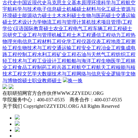
古代史
中国近现代史
马克思主义基本原理
环境科学与工程
航空
宇航科学与技术
电子信息硕士
机械硕士
材料与化工硕士
资源与
环境硕士
能源动力硕士
土木水利硕士
生物与医药硕士
交通运输
硕士
艺术设计
力学
物流工程与管理
计算机技术
项目管理(工程
学位)
汉语国际教育硕士
农业工程
电气工程
车辆工程
工程硕士
宗研究
工业工程与管理
机械工程
土木工程
通信工程
动力工程热
物理
光电信息工程
材料工程
化学工程
仪器仪表工程
地质工程
测
绘工程
生物技术与工程
交通运输工程
安全工程
冶金工程
集成电
路工程
控制工程
水利工程
矿业工程
石油与天然气工程
纺织工程
轻工技术与工程
工业设计工程
船舶与海洋工程
生物医学工程
林
业工程
食品工程
制药工程
兵器工程
航空工程
航天工程
核能与核
技术工程
文艺学
大数据技术与工程
网络与信息安全
逻辑学
文物
与博物馆硕士
职业教师硕士
换一换
在职研招网官方合作伙伴WWW.ZZYEDU.ORG
学院服务中心：400-037-0535 商务合作：400-037-0535
关于我们 Copyright©ZZYEDU.ORG All Rights Reserved