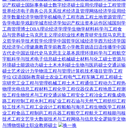
识产权硕士
国际事务硕士
数字经济硕士
应用伦理硕士
工程管理
世界经济
电子商务
公共关系
技术经济及管理
网络经济学
应用经
济学
数量经济学
物理学
机械电子工程
市政工程
土地资源管理
广
告学
电影学
戏剧学
城市经济学
知识产权法
资本运作
区域国别学
工商管理博士DBA
理论经济学
理学
生物学
材料科学与工程
食
品与营养硕士
马克思主义理论
职业技术教育
研究生院
马克思主
义哲学
科学技术哲学
伦理学
中国哲学
区域经济学
西方经济学
国
民经济学
心理健康教育
学前教育
小学教育
德语
日语
传播学
中国
古代史
中国近现代史
马克思主义基本原理
环境科学与工程
航空
宇航科学与技术
电子信息硕士
机械硕士
材料与化工硕士
资源与
环境硕士
能源动力硕士
土木水利硕士
生物与医药硕士
交通运输
硕士
艺术设计
力学
物流工程与管理
计算机技术
项目管理(工程
学位)
汉语国际教育硕士
农业工程
电气工程
车辆工程
工程硕士
宗研究
工业工程与管理
机械工程
土木工程
通信工程
动力工程热
物理
光电信息工程
材料工程
化学工程
仪器仪表工程
地质工程
测
绘工程
生物技术与工程
交通运输工程
安全工程
冶金工程
集成电
路工程
控制工程
水利工程
矿业工程
石油与天然气工程
纺织工程
轻工技术与工程
工业设计工程
船舶与海洋工程
生物医学工程
林
业工程
食品工程
制药工程
兵器工程
航空工程
航天工程
核能与核
技术工程
文艺学
大数据技术与工程
网络与信息安全
逻辑学
文物
与博物馆硕士
职业教师硕士
换一换