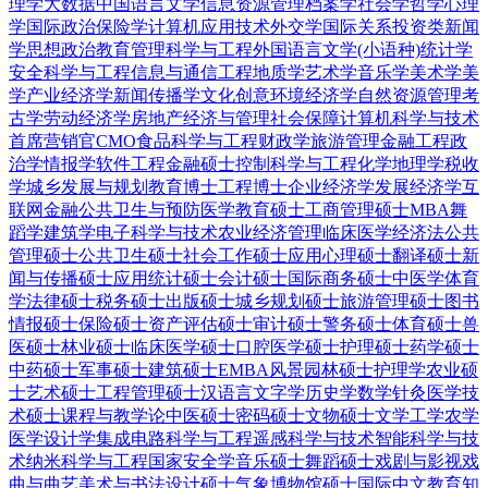
理学
大数据
中国语言文学
信息资源管理
档案学
社会学
哲学
心理
学
国际政治
保险学
计算机应用技术
外交学
国际关系
投资类
新闻
学
思想政治教育
管理科学与工程
外国语言文学(小语种)
统计学
安全科学与工程
信息与通信工程
地质学
艺术学
音乐学
美术学
美
学
产业经济学
新闻传播学
文化创意
环境经济学
自然资源管理
考
古学
劳动经济学
房地产经济与管理
社会保障
计算机科学与技术
首席营销官CMO
食品科学与工程
财政学
旅游管理
金融工程
政
治学
情报学
软件工程
金融硕士
控制科学与工程
化学
地理学
税收
学
城乡发展与规划
教育博士
工程博士
企业经济学
发展经济学
互
联网金融
公共卫生与预防医学
教育硕士
工商管理硕士MBA
舞
蹈学
建筑学
电子科学与技术
农业经济管理
临床医学
经济法
公共
管理硕士
公共卫生硕士
社会工作硕士
应用心理硕士
翻译硕士
新
闻与传播硕士
应用统计硕士
会计硕士
国际商务硕士
中医学
体育
学
法律硕士
税务硕士
出版硕士
城乡规划硕士
旅游管理硕士
图书
情报硕士
保险硕士
资产评估硕士
审计硕士
警务硕士
体育硕士
兽
医硕士
林业硕士
临床医学硕士
口腔医学硕士
护理硕士
药学硕士
中药硕士
军事硕士
建筑硕士
EMBA
风景园林硕士
护理学
农业硕
士
艺术硕士
工程管理硕士
汉语言文字学
历史学
数学
针灸
医学技
术硕士
课程与教学论
中医硕士
密码硕士
文物硕士
文学
工学
农学
医学
设计学
集成电路科学与工程
遥感科学与技术
智能科学与技
术
纳米科学与工程
国家安全学
音乐硕士
舞蹈硕士
戏剧与影视
戏
曲与曲艺
美术与书法
设计硕士
气象
博物馆硕士
国际中文教育
知