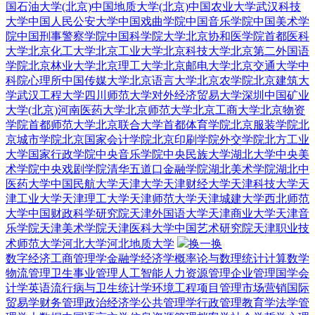
国石油大学(北京)
中国地质大学(北京)
中国农业大学
武汉科技
大学
中国人民公安大学
中国戏曲学院
中国音乐学院
中国美术学
院
中国刑事警察学院
中国科学院大学
北京协和医学院
首都医科
大学
北京化工大学
北京工业大学
北京科技大学
北京第二外国语
学院
北京林业大学
北京理工大学
北京邮电大学
北京交通大学
中
科院心理所
中国传媒大学
北京语言大学
北京农学院
北京建筑大
学
武汉工程大学
四川师范大学
对外经济贸易大学深圳
中国矿业
大学(北京)
河南医药大学
北京师范大学
北京工商大学
北京物资
学院
首都师范大学
北京联合大学
首都体育学院
北京服装学院
北
京城市学院
北京国家会计学院
北京印刷学院
外交学院
北方工业
大学
国家行政学院
中央音乐学院
中央民族大学
湖北大学
中央美
术学院
中央戏剧学院
清华五道口金融学院
湖北美术学院
湖北中
医药大学
中国民航大学
天津大学
天津财经大学
天津科技大学
天
津工业大学
天津理工大学
天津师范大学
天津城建大学
西北师范
大学
中国财政科学研究院
天津外国语大学
天津商业大学
天津音
乐学院
天津美术学院
天津医科大学
中国艺术研究院
天津职业技
术师范大学
河北大学
河北地质大学
换一换
数字经济
工商管理学
金融学
经济学
概率论与数理统计
计算数学
物流管理
卫生事业管理
人工智能
人力资源管理
企业管理
国学
会
计学
英语
流行病与卫生统计学
环境工程
项目管理
市场营销
国际
贸易学
财务管理
政治经济学
公共管理学
行政管理
教育学
法学
管