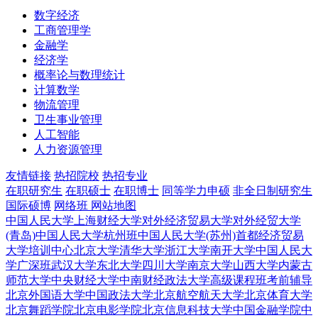
数字经济
工商管理学
金融学
经济学
概率论与数理统计
计算数学
物流管理
卫生事业管理
人工智能
人力资源管理
友情链接
热招院校
热招专业
在职研究生
在职硕士
在职博士
同等学力申硕
非全日制研究生
国际硕博
网络班
网站地图
中国人民大学
上海财经大学
对外经济贸易大学
对外经贸大学
(青岛)
中国人民大学杭州班
中国人民大学(苏州)
首都经济贸易
大学培训中心
北京大学
清华大学
浙江大学
南开大学
中国人民大
学广深班
武汉大学
东北大学
四川大学
南京大学
山西大学
内蒙古
师范大学
中央财经大学
中南财经政法大学
高级课程班
考前辅导
北京外国语大学
中国政法大学
北京航空航天大学
北京体育大学
北京舞蹈学院
北京电影学院
北京信息科技大学
中国金融学院
中