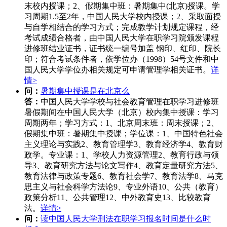
末校内授课；2、假期集中班：暑期集中(北京)授课。学
习周期1.5至2年，中国人民大学校内授课；2、采取面授
与自学相结合的学习方式；完成教学计划规定课程，经
考试成绩合格者，由中国人民大学在职学习院颁发课程
进修班结业证书，证书统一编号加盖 钢印、红印、院长
印；符合考试条件者，依学位办（1998）54号文件和中
国人民大学学位办相关规定可申请管理学相关证书。
详
情>
问：
暑期集中授课是在北京么
答：
中国人民大学学校与社会教育管理在职学习进修班
暑假期间在中国人民大学（北京）校内集中授课：学习
周期两年；学习方式：1、北京周末班：周末授课；2、
假期集中班：暑期集中授课；学位课：1、中国特色社会
主义理论与实践2、教育管理学3、教育经济学4、教育财
政学。专业课：1、学校人力资源管理2、教育行政与领
导3、教育研究方法与论文写作4、教育定量研究方法5、
教育法律与政策专题6、教育社会学7、教育法学8、马克
思主义与社会科学方法论9、专业外语10、公共（教育）
政策分析11、公共管理12、中外教育史13、比较教育
法。
详情>
问：
读中国人民大学刑法在职学习报名时间是什么时