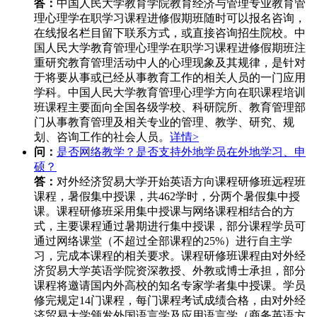
答：
中国人民大学教育学院教育经济与管理专业教育管
理心理学在职学习课程进修假期班随时可以报名咨询，
在线报名栏目留下联系方式，或直接咨询招生院校。中
国人民大学教育管理心理学在职学习课程进修假期班注
重研究教育管理活动中人的心理现象及其规律，是针对
于将要从事或已经从事教育工作的相关人员的一门应用
学科。中国人民大学教育管理心理学方向在职课程培训
班课程主要面向全国各级学校、科研院所、教育管理部
门从事教育管理及相关专业的管理、教学、研究、规
划、咨询工作的社会人员。
详情>
问：
是否网络教学？是否支持外地学员在外地学习、申
硕？
答：
对外经济贸易大学开始英语方向课程研修班远程班
课程，暑假集中授课，共462学时，分两个暑假集中授
课。课程研修班采用集中授课与网络课程相结合的方
式，主要课程通过暑期进行集中授课，部分课程学员可
通过网络课堂（不超过全部课程的25%）进行自主学
习，完成本课程的相关要求。课程研修班课程由对外经
济贸易大学英语学院资深教授、外教或博士承担，部分
课程将邀请国内外高校的知名专家学者集中授课。学员
修完规定14门课程，每门课程考试成绩合格，由对外经
济贸易大学颁发外国语言学及应用语言学（商务英语方