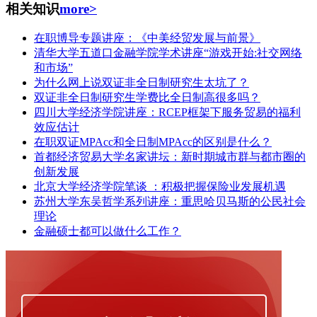
相关知识
more>
在职博导专题讲座：《中美经贸发展与前景》
清华大学五道口金融学院学术讲座“游戏开始:社交网络
和市场”
为什么网上说双证非全日制研究生太坑了？
双证非全日制研究生学费比全日制高很多吗？
四川大学经济学院讲座：RCEP框架下服务贸易的福利
效应估计
在职双证MPAcc和全日制MPAcc的区别是什么？
首都经济贸易大学名家讲坛：新时期城市群与都市圈的
创新发展
北京大学经济学院笔谈 ：积极把握保险业发展机遇
苏州大学东吴哲学系列讲座：重思哈贝马斯的公民社会
理论
金融硕士都可以做什么工作？