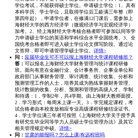
学位考试，不能获得硕士学位。申请硕士学位：1、具有
本科学历、学士学位，且取得学位后工龄满三年整（即
第四年起），申请学位者，在修满12门课后，需参加上
海财经大学的西方经济学（微观经济学与宏观经济学）
加考。2、经上海财经大学考核合格者即可参加以同等学
力申请硕士学位的英语和学科综合水平全国统考。3、全
国统考合格者即可进入硕士学位论文撰写阶段。通过论
文答辩，即可申请管理学硕士学位。
详情>
问：
应届毕业生可不可以报上海财经大学课程研修班？
答：
可以报名上海财经大学财务管理与统计课程研修
班。面向有意在金融行业、会计事务所、企事业单位和
政府部门从事财务管理、审计调查、统计收集、分析和
预测管理工作的人士，培养其成为熟练掌握财务管理、
统计数据的收集、分析、预测和管理的高级人才。学制
和待遇：1．学制2年，共4学期。由上海财大教师面授。
2．学习形式：每周末上课一天。3．学完规定课程，考
试合格者由本校发放相应专业高级课程研修结业证书。
4．学士学位满三年者可按照《上海财经大学关于授予具
有研究生毕业同等学力人员硕士学位管理办法》及其它
相关管理规定申硕。
详情>
问：
甘肃的能报吗？怎么上课/有远程班吗