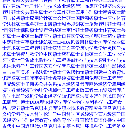
联网金融
公共卫生与预防医学
教育硕士
工商管理硕士MBA
舞
蹈学
建筑学
电子科学与技术
农业经济管理
临床医学
经济法
公共
管理硕士
公共卫生硕士
社会工作硕士
应用心理硕士
翻译硕士
新
闻与传播硕士
应用统计硕士
会计硕士
国际商务硕士
中医学
体育
学
法律硕士
税务硕士
出版硕士
城乡规划硕士
旅游管理硕士
图书
情报硕士
保险硕士
资产评估硕士
审计硕士
警务硕士
体育硕士
兽
医硕士
林业硕士
临床医学硕士
口腔医学硕士
护理硕士
药学硕士
中药硕士
军事硕士
建筑硕士
EMBA
风景园林硕士
护理学
农业硕
士
艺术硕士
工程管理硕士
汉语言文字学
历史学
数学
针灸
医学技
术硕士
课程与教学论
中医硕士
密码硕士
文物硕士
文学
工学
农学
医学
设计学
集成电路科学与工程
遥感科学与技术
智能科学与技
术
纳米科学与工程
国家安全学
音乐硕士
舞蹈硕士
戏剧与影视
戏
曲与曲艺
美术与书法
设计硕士
气象
博物馆硕士
国际中文教育
知
识产权硕士
国际事务硕士
数字经济硕士
应用伦理硕士
工程管理
世界经济
电子商务
公共关系
技术经济及管理
网络经济学
应用经
济学
数量经济学
物理学
机械电子工程
市政工程
土地资源管理
广
告学
电影学
戏剧学
城市经济学
知识产权法
资本运作
区域国别学
工商管理博士DBA
理论经济学
理学
生物学
材料科学与工程
食
品与营养硕士
马克思主义理论
职业技术教育
研究生院
马克思主
义哲学
科学技术哲学
伦理学
中国哲学
区域经济学
西方经济学
国
民经济学
心理健康教育
学前教育
小学教育
德语
日语
传播学
中国
古代史
中国近现代史
马克思主义基本原理
环境科学与工程
航空