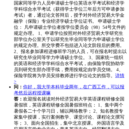
国家同等学力人员申请硕士学位英语水平考试和经济学
学科综合水平考试（获得学士学位三年后方可申请参加
考试）者，通过论文答辩后，授予对外经济贸易大学金
融学（保险）专业经济学硕士学位证书。 申请硕士学
位： 凡申请硕士学位者按学位委员会（98）54号文件的
规定办理。 1、申请学位按照对外经济贸易大学研究生
部学位办公室关于以研究生毕业同等学力申请硕士学位
的规定办理。所交学费不包括进入论文阶段后的费用。
2、报名参加课程进修班学习的人员，可在报名时提出以
研究生毕业同等学力申请硕士学位。 3、国家统一组织
的英语和经济学学科综合水平考试，由保险学院协助学
员到研究生部办理手续，费用按规定由学员交纳。 4、
保险学院将为学员安排教师进行学位论文的指导。
详情
>
问：
你好，我大学本科毕业两年，在广西工作，可以报
考然后远程授课嘛
答：
欢迎报名就读对外经济贸易大学英语课程研修全国
暑假班，英语课程研修全国暑假班特点： 1、集中两个
暑假各二十个学习日，辅以网络教学； 2、知名教授专
家集中授课，实行案例教学、课堂讨论、课程论文撰写
等； 3、面向全国招生，集中北京授课。 外国语言学及