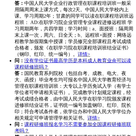
答：
中国人民大学企业行政管理在职课程培训班一般采
用隔周周末上课方式，每次2天。中国人民大学校内上
课。学习周期2年；甘肃的同学可以读在职课程培训班远
程班： AD:在职学习院企业管理专业课程进修远程班 学
习周期两年，共四学期；学习时间：a、面授班：隔周周
末上课一次，周六、日全天；b、远程班+面授：网络远
程教学加假期集中授课；学员修完全部课程且考试成绩
合格者，颁发《在职学习院在职课程培训班结业证书》
（钢印、红印、统一编号）。
详情>
问：
没有学位证书最高学历是本科成人教育业余可以读
课程研修班吗？
答：
国民教育系列院校（包括自考、成教、电大、夜
大、函授）毕业考生均可报名中国人民大学教育经济与
管理在职课程培训班：大专以上学历免试入学（有学士
学位者可申请相关证书）。完成教学计划规定课程，经
考试成绩合格者，由中国人民大学在职学习院颁发课程
进修班结业证书，证书统一编号加盖钢印、红印、院长
印；符合考试条件者，依学位办和中国人民大学学位办
相关规定可申请管理学相关证书。
详情>
问：
课程研修班报名学习不需要参加全国课程研修班联
考吗？