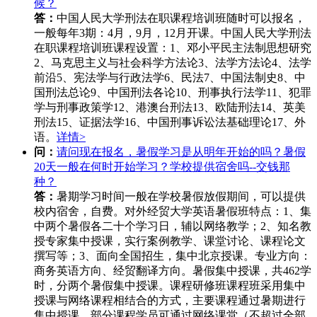
候？
答：
中国人民大学刑法在职课程培训班随时可以报名，
一般每年3期：4月，9月，12月开课。中国人民大学刑法
在职课程培训班课程设置：1、邓小平民主法制思想研究
2、马克思主义与社会科学方法论3、法学方法论4、法学
前沿5、宪法学与行政法学6、民法7、中国法制史8、中
国刑法总论9、中国刑法各论10、刑事执行法学11、犯罪
学与刑事政策学12、港澳台刑法13、欧陆刑法14、英美
刑法15、证据法学16、中国刑事诉讼法基础理论17、外
语。
详情>
问：
请问现在报名，暑假学习是从明年开始的吗？暑假
20天一般在何时开始学习？学校提供宿舍吗--交钱那
种？
答：
暑期学习时间一般在学校暑假放假期间，可以提供
校内宿舍，自费。对外经贸大学英语暑假班特点：1、集
中两个暑假各二十个学习日，辅以网络教学；2、知名教
授专家集中授课，实行案例教学、课堂讨论、课程论文
撰写等；3、面向全国招生，集中北京授课。专业方向：
商务英语方向、经贸翻译方向。暑假集中授课，共462学
时，分两个暑假集中授课。课程研修班课程班采用集中
授课与网络课程相结合的方式，主要课程通过暑期进行
集中授课，部分课程学员可通过网络课堂（不超过全部