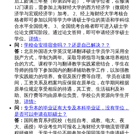
后工龄满三年整（即第四年起），申请学位者，在修满
12门课后，需参加上海财经大学的西方经济学（微观经
济学与宏观经济学）加考。 2、经上海财经大学考核合
格者即可参加以同等学力申请硕士学位的英语和学科综
合水平全国统考。 3、全国统考合格者即可进入硕士学
位论文撰写阶段。通过论文答辩，即可申请经济学硕士
学位。
详情>
问：
学校会安排宿舍吗？？还是自己解决？？
答：
北京外国语大学英汉笔译翻译硕士学员学习采用全
脱产方式，学制为两年。采取导师指导与集体培养相结
合的方式。课程学习与翻译教学实践紧密结合，学生在
导师的指导下参加国内的翻译辅助教学工作，以加强教
学实践能力的培养。食宿及医疗费等自理。 学员在读期
间，工资关系及档案均应保留在原单位，在学期间根据
原单位规定享受相应的待遇，其工资、生活福利及补
助、医疗费等均由原单位负责。学校公共资源向学生开
放。
详情>
问：
专升本的毕业证有大专及本科毕业证，没有学位，
是否可以申请在职硕士？
答：
国民教育系列院校（包括自考、成教、电大、夜
大、函授）毕业考生均可报名上海财经大学物流管理课
程研修班，无学士学位不能参加全国同等学力申请硕士