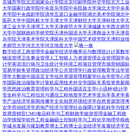
京城市学院
北京国家会计学院
北京印刷学院
外交学院
北方工业
大学
国家行政学院
中央音乐学院
中央民族大学
湖北大学
中央美
术学院
中央戏剧学院
清华五道口金融学院
湖北美术学院
湖北中
医药大学
中国民航大学
天津大学
天津财经大学
天津科技大学
天
津工业大学
天津理工大学
天津师范大学
天津城建大学
西北师范
大学
中国财政科学研究院
天津外国语大学
天津商业大学
天津音
乐学院
天津美术学院
天津医科大学
中国艺术研究院
天津职业技
术师范大学
河北大学
河北地质大学
换一换
数字经济
工商管理学
金融学
经济学
概率论与数理统计
计算数学
物流管理
卫生事业管理
人工智能
人力资源管理
企业管理
国学
会
计学
英语
流行病与卫生统计学
环境工程
项目管理
市场营销
国际
贸易学
财务管理
政治经济学
公共管理学
行政管理
教育学
法学
管
理学
大数据
中国语言文学
信息资源管理
档案学
社会学
哲学
心理
学
国际政治
保险学
计算机应用技术
外交学
国际关系
投资类
新闻
学
思想政治教育
管理科学与工程
外国语言文学(小语种)
统计学
安全科学与工程
信息与通信工程
地质学
艺术学
音乐学
美术学
美
学
产业经济学
新闻传播学
文化创意
环境经济学
自然资源管理
考
古学
劳动经济学
房地产经济与管理
社会保障
计算机科学与技术
首席营销官CMO
食品科学与工程
财政学
旅游管理
金融工程
政
治学
情报学
软件工程
金融硕士
控制科学与工程
化学
地理学
税收
学
城乡发展与规划
教育博士
工程博士
企业经济学
发展经济学
互