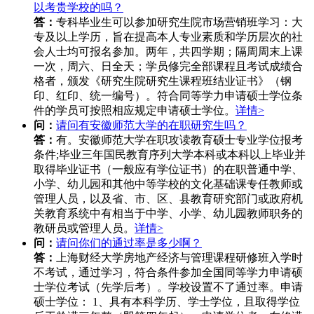
以考贵学校的吗？
答：
专科毕业生可以参加研究生院市场营销班学习：大
专及以上学历，旨在提高本人专业素质和学历层次的社
会人士均可报名参加。两年，共四学期；隔周周末上课
一次，周六、日全天；学员修完全部课程且考试成绩合
格者，颁发《研究生院研究生课程班结业证书》（钢
印、红印、统一编号）。符合同等学力申请硕士学位条
件的学员可按照相应规定申请硕士学位。
详情>
问：
请问有安徽师范大学的在职研究生吗？
答：
有。安徽师范大学在职攻读教育硕士专业学位报考
条件;毕业三年国民教育序列大学本科或本科以上毕业并
取得毕业证书（一般应有学位证书）的在职普通中学、
小学、幼儿园和其他中等学校的文化基础课专任教师或
管理人员，以及省、市、区、县教育研究部门或政府机
关教育系统中有相当于中学、小学、幼儿园教师职务的
教研员或管理人员。
详情>
问：
请问你们的通过率是多少啊？
答：
上海财经大学房地产经济与管理课程研修班入学时
不考试，通过学习，符合条件参加全国同等学力申请硕
士学位考试（先学后考）。学校设置不了通过率。申请
硕士学位： 1、具有本科学历、学士学位，且取得学位