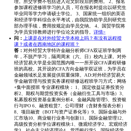
理。所交学费不包括进入论文阶段后的费用。 2、报名
参加课程进修班学习的人员，可在报名时提出以研究生
毕业同等学力申请硕士学位。 3、国家统一组织的英语
和经济学学科综合水平考试，由我院协助学员到研究生
部办理手续，费用按规定由学员交纳。 4、国贸学院将
为学员安排教师进行学位论文的指导。
详情>
问：
上课是在对外经贸大学本校上吗？有没有远程授
课？或者在西南地区的课程班？
答：
对外经贸大学特许金融分析师CFA双证班学制两
年，不脱产学习，隔周周末（六、日）校内上课。对外
经济贸易大学是全国范围内唯一一所开设CFA课程研修
班的高校。其开设的CFA方向金融学双证班，为学员在
金融领域长足发展提供双重保障。AD:对外经济贸易大
学金融管理与投资实务课程研修远程班学习方式：网络
+集中面授班 专业课程模块： 1、国定收益证券投资分
析2、期权与期货投资实务（金融衍生工具与市场）3、
私募股权投资基金案例分析4、金融风险管理5、投资银
行与IPO 6、融资租赁7、公司理财（含财务报表分析）
8、项目融资（BOT与资产证券化等）9、国际金融与外
汇市场10、商业银行业务与创新11、国际金融管理12、
高级投资分析学位课程模块:1、微观经济学2、宏观经济
学3、社会主义经济理论4、货币银行学5、国际经济学