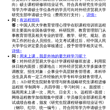
向）硕士课程研修班结业证书。符合具有研究生毕业同
等学力申请硕士学位条件的学员可向对外经济贸易大学
研究生部申请硕士学位（费用另行支付）。
详情>
问：
有远程班吗
答：
中国人民大学教育管理心理学在职课程培训班远程
班主要面向全国各级学校、科研院所、教育管理部门从
事教育管理及相关专业的管理、教学、研究、规划、咨
询工作的社会人员招生。论文考试通过后，经中国人民
大学学位评定委员会审核通过，授予管理学相关证书。
详情>
问：
周末上课，我是外地的要怎样学习呢？
答：
对外经济贸易大学会计学课程研修班攻读，利用双
休日校内面授；授课地点：对外经济贸易大学多媒体空
调教室。招生对象：企事业中高层财务管理者、本科毕
业生及具有一定工作经验的大学专科毕业财务管理人
员； AD:研究生院财务管理与财务战略研究生课程进修
远程班 学制两年，共四学期；学习时间：a、面授班：
隔周周末上课一次，周六、日全天；b、远程班+面授：
网络远程教学加假期集中授课；学员修完全部课程且考
试成绩合格者，颁发《研究生院课程研修班结业证书》
（钢印、红印、统一编号）。符合同等学力申请硕士学