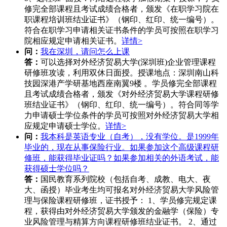
修完全部课程且考试成绩合格者，颁发《在职学习院在
职课程培训班结业证书》（钢印、红印、统一编号）。
符合在职学习申请相关证书条件的学员可按照在职学习
院相应规定申请相关证书。
详情>
问：
我在深圳，请问怎么上课
答：
可以选择对外经济贸易大学(深圳班)企业管理课程
研修班攻读，利用双休日面授。授课地点：深圳南山科
技园深港产学研基地西座南翼9楼 。学员修完全部课程
且考试成绩合格者，颁发《对外经济贸易大学课程研修
班结业证书》（钢印、红印、统一编号）。符合同等学
力申请硕士学位条件的学员可按照对外经济贸易大学相
应规定申请硕士学位。
详情>
问：
我本科是英语专业（自考），没有学位。是1999年
毕业的，现在从事保险行业。如果参加这个高级课程研
修班，能获得毕业证吗？如果参加相关的外语考试，能
获得硕士学位吗？
答：
国民教育系列院校（包括自考、成教、电大、夜
大、函授）毕业考生均可报名对外经济贸易大学风险管
理与保险课程研修班，证书授予： 1、学员修完规定课
程，获得由对外经济贸易大学颁发的金融学（保险）专
业风险管理与精算方向课程研修班结业证书。 2、通过