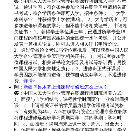
答：
中国人民大学企业管理在职课程培训班入学时不考
试，通过学习，符合条件参加全国在职学习申请相关证
书考试，符合学历条件即可入学。招生条件： 1、大学
本科毕业，并获得学士学位满2年。 2、大专学历者，可
参加进修班课程的学习，但不能申请相关证书。 申请相
关证书： 1、获得学士学位满三年，已通过所学专业18
门课程的考核与国家组织的全国统一水平考试，并公开
发表一篇相关论文，即可以进入相关证书申请阶段。
2、通过学校论文考试与学位审批后，可以获得中国人民
大学企业管理专业管理学相关证书。 1、考试者参加学
位课程考试、相关证书论文指导及考试等培训费，另按
中国人民大学相关规定执行； 2、进修班正式开课后，
学员因故不能坚持进修，视作自动放弃学习，不退进修
费。
详情>
问：
新疆乌鲁木齐上班课程研修班怎么上课？
答：
中国人民大学企业管理在职课程培训班培养方式：
1、面授与自学相结合，课程教学时间两年，业余时间授
课；2、申请相关证书的学员需办理学位课程考试资格
卡，有效期为4年。AD:在职学习院企业管理专业在职学
习课程进修远程班学习周期两年，共四学期；学习时
间：a、面授班：隔周周末上课一次，周六、日全天；
b、远程班+面授：网络远程教学加假期集中授课；学员