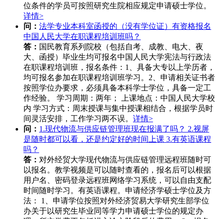
位条件的学员可按照研究生院相应规定申请硕士学位。
详情>
问：
法学专业本科室函授的（没有学位证）有资格报名
中国人民大学在职课程培训班吗？
答：
国民教育系列院校（包括自考、成教、电大、夜
大、函授）毕业生均可报名中国人民大学宪法与行政法
在职课程培训班，报名条件：1、具备大专以上学历者，
均可报名参加在职课程培训班学习。2、申请相关证书者
按照学位办要求，必须具备本科学士学位，具备一定工
作经验。 学习周期：两年； 上课地点：中国人民大学校
内 学习方式：周末授课与集中授课相结合，根据学员时
间灵活安排，工作学习两不误。
详情>
问：
1.现代物流与供应链管理班现在报满了吗？ 2.视屏
是随时都可以看，还是约定好的时间上课 3.有英语课程
吗？
答：
对外经贸大学现代物流与供应链管理远程班随时可
以报名。教学视频是可以随时查看的，报名后可以根据
用户名、密码登录远程班网络学习系统，可以自由支配
时间随时学习。有英语课程。申请经济学硕士学位及方
法： 1、申请学位按照对外经济贸易大学研究生部学位
办关于以研究生毕业同等学力申请硕士学位的规定办