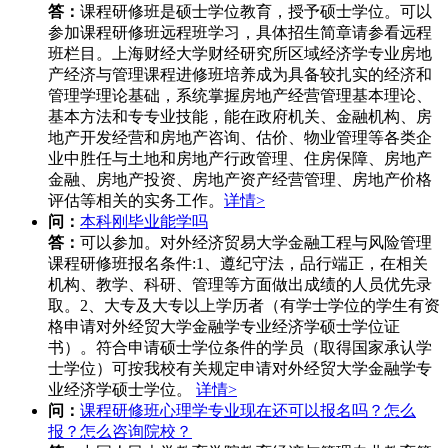
答：
课程研修班是硕士学位教育，授予硕士学位。可以
参加课程研修班远程班学习，具体招生简章请参看远程
班栏目。上海财经大学财经研究所区域经济学专业房地
产经济与管理课程进修班培养成为具备较扎实的经济和
管理学理论基础，系统掌握房地产经营管理基本理论、
基本方法和专专业技能，能在政府机关、金融机构、房
地产开发经营和房地产咨询、估价、物业管理等各类企
业中胜任与土地和房地产行政管理、住房保障、房地产
金融、房地产投资、房地产资产经营管理、房地产价格
评估等相关的实务工作。
详情>
问：
本科刚毕业能学吗
答：
可以参加。对外经济贸易大学金融工程与风险管理
课程研修班报名条件:1、遵纪守法，品行端正，在相关
机构、教学、科研、管理等方面做出成绩的人员优先录
取。2、大专及大专以上学历者（有学士学位的学生有资
格申请对外经贸大学金融学专业经济学硕士学位证
书）。符合申请硕士学位条件的学员（取得国家承认学
士学位）可按我校有关规定申请对外经贸大学金融学专
业经济学硕士学位。
详情>
问：
课程研修班心理学专业现在还可以报名吗？怎么
报？怎么咨询院校？