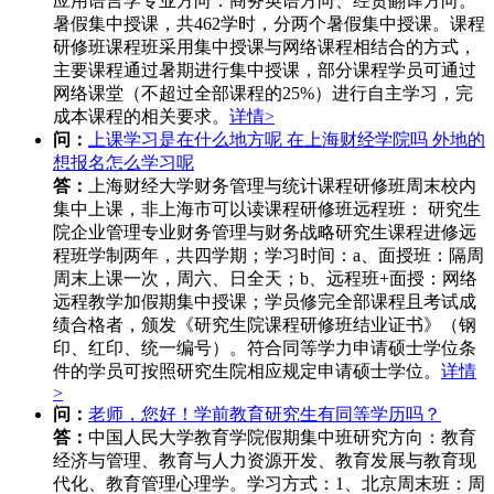
应用语言学专业方向：商务英语方向、经贸翻译方向。
暑假集中授课，共462学时，分两个暑假集中授课。课程
研修班课程班采用集中授课与网络课程相结合的方式，
主要课程通过暑期进行集中授课，部分课程学员可通过
网络课堂（不超过全部课程的25%）进行自主学习，完
成本课程的相关要求。
详情>
问：
上课学习是在什么地方呢 在上海财经学院吗 外地的
想报名怎么学习呢
答：
上海财经大学财务管理与统计课程研修班周末校内
集中上课，非上海市可以读课程研修班远程班： 研究生
院企业管理专业财务管理与财务战略研究生课程进修远
程班学制两年，共四学期；学习时间：a、面授班：隔周
周末上课一次，周六、日全天；b、远程班+面授：网络
远程教学加假期集中授课；学员修完全部课程且考试成
绩合格者，颁发《研究生院课程研修班结业证书》（钢
印、红印、统一编号）。符合同等学力申请硕士学位条
件的学员可按照研究生院相应规定申请硕士学位。
详情
>
问：
老师，您好！学前教育研究生有同等学历吗？
答：
中国人民大学教育学院假期集中班研究方向：教育
经济与管理、教育与人力资源开发、教育发展与教育现
代化、教育管理心理学。学习方式：1、北京周末班：周