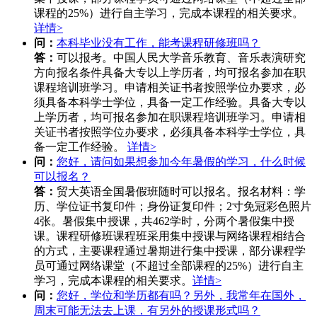
课程的25%）进行自主学习，完成本课程的相关要求。
详情>
问：
本科毕业没有工作，能考课程研修班吗？
答：
可以报考。中国人民大学音乐教育、音乐表演研究
方向报名条件具备大专以上学历者，均可报名参加在职
课程培训班学习。申请相关证书者按照学位办要求，必
须具备本科学士学位，具备一定工作经验。具备大专以
上学历者，均可报名参加在职课程培训班学习。申请相
关证书者按照学位办要求，必须具备本科学士学位，具
备一定工作经验。
详情>
问：
您好，请问如果想参加今年暑假的学习，什么时候
可以报名？
答：
贸大英语全国暑假班随时可以报名。报名材料：学
历、学位证书复印件；身份证复印件；2寸免冠彩色照片
4张。暑假集中授课，共462学时，分两个暑假集中授
课。课程研修班课程班采用集中授课与网络课程相结合
的方式，主要课程通过暑期进行集中授课，部分课程学
员可通过网络课堂（不超过全部课程的25%）进行自主
学习，完成本课程的相关要求。
详情>
问：
您好，学位和学历都有吗？另外，我常年在国外，
周末可能无法去上课，有另外的授课形式吗？