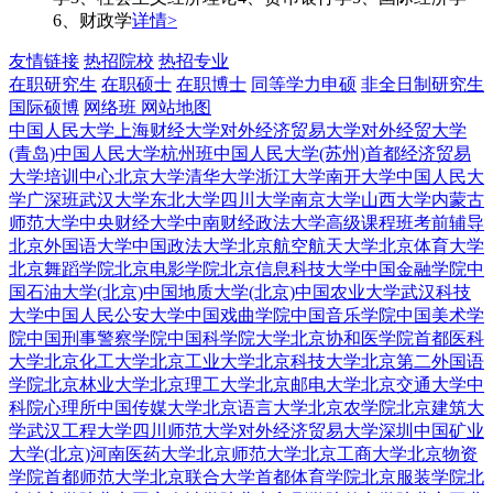
6、财政学
详情>
友情链接
热招院校
热招专业
在职研究生
在职硕士
在职博士
同等学力申硕
非全日制研究生
国际硕博
网络班
网站地图
中国人民大学
上海财经大学
对外经济贸易大学
对外经贸大学
(青岛)
中国人民大学杭州班
中国人民大学(苏州)
首都经济贸易
大学培训中心
北京大学
清华大学
浙江大学
南开大学
中国人民大
学广深班
武汉大学
东北大学
四川大学
南京大学
山西大学
内蒙古
师范大学
中央财经大学
中南财经政法大学
高级课程班
考前辅导
北京外国语大学
中国政法大学
北京航空航天大学
北京体育大学
北京舞蹈学院
北京电影学院
北京信息科技大学
中国金融学院
中
国石油大学(北京)
中国地质大学(北京)
中国农业大学
武汉科技
大学
中国人民公安大学
中国戏曲学院
中国音乐学院
中国美术学
院
中国刑事警察学院
中国科学院大学
北京协和医学院
首都医科
大学
北京化工大学
北京工业大学
北京科技大学
北京第二外国语
学院
北京林业大学
北京理工大学
北京邮电大学
北京交通大学
中
科院心理所
中国传媒大学
北京语言大学
北京农学院
北京建筑大
学
武汉工程大学
四川师范大学
对外经济贸易大学深圳
中国矿业
大学(北京)
河南医药大学
北京师范大学
北京工商大学
北京物资
学院
首都师范大学
北京联合大学
首都体育学院
北京服装学院
北