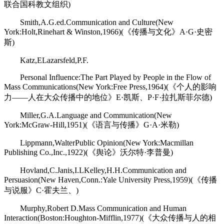
联合国科教文组织)
Smith,A.G.ed.Communication and Culture(New
York:Holt,Rinehart & Winston,1966)(《传播与文化》A·G·史密
斯)
Katz,ELazarsfeld,P.F.
Personal Influence:The Part Played by People in the Flow of
Mass Communications(New York:Free Press,1964)(《个人的影响
力――人在大众传播中的地位》E·凯斯、P·F·拉扎斯菲尔德)
Miller,G.A.Language and Communication(New
York:McGraw-Hill,1951)(《语言与传播》G·A·米勒)
Lippmann,WalterPublic Opinion(New York:Macmillan
Publishing Co.,Inc.,1922)(《舆论》沃尔特·李普曼)
Hovland,C.Janis,I.LKelley,H.H.Communication and
Persuasion(New Haven,Conn.:Yale University Press,1959)(《传播
与说服》C·霍夫兰、)
Murphy,Robert D.Mass Communication and Human
Interaction(Boston:Houghton-Mifflin,1977)(《大众传播与人的相