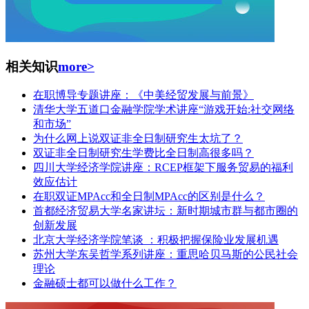
相关知识
more>
在职博导专题讲座：《中美经贸发展与前景》
清华大学五道口金融学院学术讲座“游戏开始:社交网络
和市场”
为什么网上说双证非全日制研究生太坑了？
双证非全日制研究生学费比全日制高很多吗？
四川大学经济学院讲座：RCEP框架下服务贸易的福利
效应估计
在职双证MPAcc和全日制MPAcc的区别是什么？
首都经济贸易大学名家讲坛：新时期城市群与都市圈的
创新发展
北京大学经济学院笔谈 ：积极把握保险业发展机遇
苏州大学东吴哲学系列讲座：重思哈贝马斯的公民社会
理论
金融硕士都可以做什么工作？