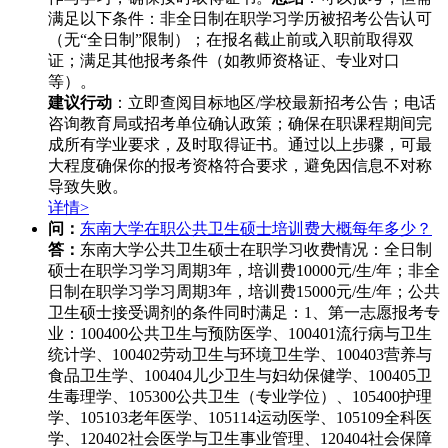
满足以下条件：非全日制在职学习学历被招考公告认可
（无“全日制”限制）；在报名截止前或入职前取得双
证；满足其他报考条件（如教师资格证、专业对口
等）。
建议行动
：立即查阅目标地区/学校最新招考公告；电话
咨询教育局或招考单位确认政策；确保在职课程期间完
成所有学业要求，及时取得证书。通过以上步骤，可最
大程度确保你的报考资格符合要求，避免因信息不对称
导致失败。
详情>
问：
东南大学在职公共卫生硕士培训费大概每年多少？
答：
东南大学公共卫生硕士在职学习收费情况：全日制
硕士在职学习学习周期3年，培训费10000元/生/年；非全
日制在职学习学习周期3年，培训费15000元/生/年；公共
卫生硕士接受调剂的条件同时满足：1、第一志愿报考专
业：100400公共卫生与预防医学、100401流行病与卫生
统计学、100402劳动卫生与环境卫生学、100403营养与
食品卫生学、100404儿少卫生与妇幼保健学、100405卫
生毒理学、105300公共卫生（专业学位）、105400护理
学、105103老年医学、105114运动医学、105109全科医
学、120402社会医学与卫生事业管理、120404社会保障