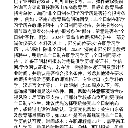
已毕业并取得双证，则可直接报考。
三、操作建议
提前
咨询官方渠道直接联系山东省教育厅、目标市教育局或
招考单位，询问“非全日制在职学习学历是否符合报考条
件”。例如，济南市教育局曾明确回复：非全日制在职学
习学历在教师招聘中与全日制同等对待。关注招考公告
细节重点查看公告中的“报考条件”部分，留意是否有“全
日制”字样。例如：2024年青岛市教师招聘公告中，部分
岗位仅要求“本科及以上”，部分岗位要求“在职学习学
历”，未明确排除非全日制。2023年济南市部分区县教师
招聘中，明确“非全日制在职学习学历与全日制同等对
待”。准备证明材料报名时需提供学历/相关证书、学信
网/学位网认证报告。若在读，需提供在读证明及预计毕
业时间，并确认是否符合报名条件。考虑其他潜在要求
教师招考通常还要求教师资格证、专业对口（如学科教
学、汉语言文学等）、年龄限制（如35周岁以下）等。
需确保同时满足这些条件。
四、风险与注意事项
隐性歧
视风险：尽管政策支持，但部分学校或岗位可能更倾向
全日制毕业生。建议优先选择明确接受非全日制的岗
位，或通过电话咨询确认。政策变化风险：关注山东省
及教育部最新政策，如2025年是否有新规调整非全日制
学历的认可度。时间成本：在职课程需2-3年，需平衡工
作与学习，确保按时取得证书。
总结
：可以报考，但需