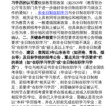
习学历的认可度
根据教育部政策（如2020年《教育部办
公厅等五部门关于进一步做好非全日制在职学习就业工
作的通知》），
非全日制在职学习
与全日制在职学习在
学历、相关证书上具有同等法律地位和相同效力。山东
作为教育大省，一般遵循国家政策，非全日制在职学习
学历在教师招考中原则上被认可。但具体执行需以招考
公告为准，部分地区或学校可能存在隐性限制，需提前
确认。
二、关键条件核查
学历类型要求若招考公告明确
要求“全日制在职学习”，则非全日制可能不满足；若仅
写“在职学习学历”或“硕士及以上学位”，则非全日制通
常符合。
建议：查阅近3年山东各市（如济南、青岛、烟
台等）及目标学校的招考公告，重点关注“学历要求”栏
的表述（如“在职学习学历”或“全日制在职学习学
历”）
。学位与相关证书非全日制在职学习（通过全国统
考录取）毕业后可获得双证（毕业证+学位证），毕业
证会注明“非全日制”学习形式，但学位证与全日制相
同。若招考要求“相关证书”，则非全日制在职学习可满
足；若要求“在职学习学历”，则需确保毕业证被认可。
时间节点要求招考通常要求在报名截止前或入职前取得
相应学历/学位。若你已入学但未毕业，需确认是否允许
以“本科”学历报考，并在入职前完成在职学习学业；若