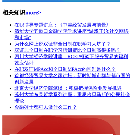
相关知识
more>
在职博导专题讲座：《中美经贸发展与前景》
清华大学五道口金融学院学术讲座“游戏开始:社交网络
和市场”
为什么网上说双证非全日制在职学习太坑了？
双证非全日制在职学习培训费比全日制高很多吗？
四川大学经济学院讲座：RCEP框架下服务贸易的福利
效应估计
在职双证MPAcc和全日制MPAcc的区别是什么？
首都经济贸易大学名家讲坛：新时期城市群与都市圈的
创新发展
北京大学经济学院笔谈 ：积极把握保险业发展机遇
苏州大学东吴哲学系列讲座：重思哈贝马斯的公民社会
理论
金融硕士都可以做什么工作？