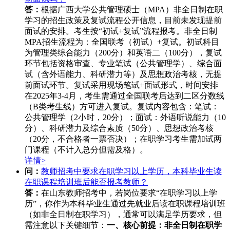
答：
根据广西大学公共管理硕士（MPA）非全日制在职
学习的招生政策及复试流程公开信息，目前未发现提前
面试的安排。考生按“初试+复试”流程报考。非全日制
MPA招生流程为：全国联考（初试）+复试。初试科目
为管理类综合能力（200分）和英语二（100分），复试
环节包括资格审查、专业笔试（公共管理学）、综合面
试（含外语能力、科研潜力等）及思想政治考核，无提
前面试环节。复试采用现场笔试+面试形式，时间安排
在2025年3-4月，考生需通过全国联考后达到二区分数线
（B类考生线）方可进入复试。复试内容包含：笔试：
公共管理学（2小时，20分）；面试：外语听说能力（10
分）、科研潜力及综合素质（50分）、思想政治考核
（20分，不合格者一票否决）；在职学习考生需加试两
门课程（不计入总分但需及格）。
详情>
问：
教师招考中要求在职学习以上学历，本科毕业生读
在职课程培训班后能否报考教师？
答：
在山东教师招考中，若岗位要求“在职学习以上学
历”，你作为本科毕业生通过先就业后读在职课程培训班
（如非全日制在职学习），通常可以满足学历要求，但
需注意以下关键细节：
一、核心前提：非全日制在职学