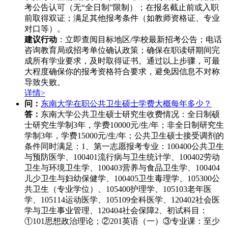
考公告认可（无“全日制”限制）；在报名截止前或入职
前取得双证；满足其他报考条件（如教师资格证、专业
对口等）。
建议行动
：立即查阅目标地区/学校最新招考公告；电话
咨询教育局或招考单位确认政策；确保在职读研期间完
成所有学业要求，及时取得证书。通过以上步骤，可最
大程度确保你的报考资格符合要求，避免因信息不对称
导致失败。
详情>
问：
东南大学在职公共卫生硕士学费大概每年多少？
答：
东南大学公共卫生硕士研究生收费情况：全日制硕
士研究生学制3年，学费10000元/生/年；非全日制研究生
学制3年，学费15000元/生/年；公共卫生硕士接受调剂的
条件同时满足：1、第一志愿报考专业：100400公共卫生
与预防医学、100401流行病与卫生统计学、100402劳动
卫生与环境卫生学、100403营养与食品卫生学、100404
儿少卫生与妇幼保健学、100405卫生毒理学、105300公
共卫生（专业学位）、105400护理学、105103老年医
学、105114运动医学、105109全科医学、120402社会医
学与卫生事业管理、120404社会保障2、初试科目：
①101思想政治理论；②201英语（一）③专业课：至少