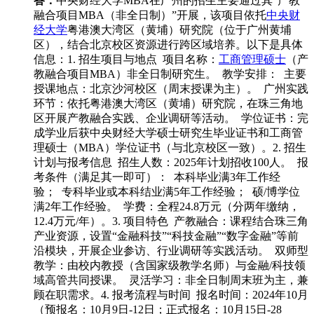
答：
中央财经大学MBA在广州的招生主要通过其“产教
融合项目MBA（非全日制）”开展，该项目依托
中央财
经大学
粤港澳大湾区（黄埔）研究院（位于广州黄埔
区），结合北京校区资源进行跨区域培养。以下是具体
信息：1. 招生项目与地点 项目名称：
工商管理硕士
（产
教融合项目MBA）非全日制研究生。 教学安排： 主要
授课地点：北京沙河校区（周末授课为主）。 广州实践
环节：依托粤港澳大湾区（黄埔）研究院，在珠三角地
区开展产教融合实践、企业调研等活动。 学位证书：完
成学业后获中央财经大学硕士研究生毕业证书和工商管
理硕士（MBA）学位证书（与北京校区一致）。2. 招生
计划与报考信息 招生人数：2025年计划招收100人。 报
考条件（满足其一即可）： 本科毕业满3年工作经
验； 专科毕业或本科结业满5年工作经验； 硕/博学位
满2年工作经验。 学费：全程24.8万元（分两年缴纳，
12.4万元/年）。3. 项目特色 产教融合：课程结合珠三角
产业资源，设置“金融科技”“科技金融”“数字金融”等前
沿模块，开展企业参访、行业调研等实践活动。 双师型
教学：由校内教授（含国家级教学名师）与金融/科技领
域高管共同授课。 灵活学习：非全日制周末班为主，兼
顾在职需求。4. 报考流程与时间 报名时间：2024年10月
（预报名：10月9日-12日；正式报名：10月15日-28