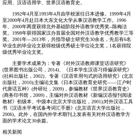
应用、汉语语用学、世界汉语教育史。
1992年4月至1993年4月由学校派往日本进修。1999年4月
至2000年4月赴日本大东文化大学从事汉语教学工作。1996
年、2000年两度获得北外基础阶段外语教学优秀奖--陈梅洁
奖。1998年获得国家汉办首届全国对外汉语教学优秀教学三等
奖。2001年—2013年，共指导硕士研究生30余名，先后有6名
毕业生的毕业论文获得校级优秀硕士学位论文奖，1名获得院
级优秀毕业论文奖。
主要学术成果为：专著《对外汉语教师课堂话语研究》
(世界图书出版公司，2014)、《日本学生汉语习得偏误研究》
(社科出版社，2002)、专著《汉语常用句式的语用研究》(北京
出版社，2010);主编论文集《日本汉语教育史研究——江户时
代唐话五种》(外研社，2009)，参编教材《世界汉语教育史》
(商务印书馆，2009)，主编对外汉语教材《新编汉语报刊阅读
教材》初级本、中级本(北京大学出版社，2001);对外汉语工具
书《汉语水平考试备考词汇手册》(北京语言大学出版社，
2006)。此外，在国内外学术期刊上发表有关对外汉语教学方
面的学术论文30余篇。
相关新闻