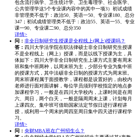
包含流行病学、卫生统计学、卫生毒理学、社会医学、
公共管理学这5个专业课内容中的其中一项3）初试成绩
非管理类不低于：政治50、英语一50、专业课180、总分
347；初试成绩管理类不低于：政治55、英语一55、专业
课一90、专业课二90、总分350
详情>
问：
非全日制研究生授课是全程线上(网上)授课吗？
答：
四川大学法学院在职法律硕士非全日制研究生授课
不是全程线上（网上）授课，而是以线下授课为主，具
体如下：四川大学非全日制研究生上课方式主要有周末
班和集中班两种，以周末班为主，少部分专业为集中班
的授课方式，其中法硕非全日制的授课方式为周末班。
周末班课程属于面授教学，课程都是设置好的，由校内
老师进行面对面讲解，每位学员须到学校指定的地点参
加课程学习，一般是在四川大学校内，上课时间是在周
六、周日，两个白天，一般是隔周周末上课，计划每月
上课四次。集中班可借助国家法定节假日进行课程讲
授，或利用一个周末的周四至周日集中四天进行课程学
习。
详情>
问：
央财MBA班在广州招生么？