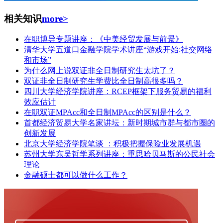
相关知识
more>
在职博导专题讲座：《中美经贸发展与前景》
清华大学五道口金融学院学术讲座“游戏开始:社交网络
和市场”
为什么网上说双证非全日制研究生太坑了？
双证非全日制研究生学费比全日制高很多吗？
四川大学经济学院讲座：RCEP框架下服务贸易的福利
效应估计
在职双证MPAcc和全日制MPAcc的区别是什么？
首都经济贸易大学名家讲坛：新时期城市群与都市圈的
创新发展
北京大学经济学院笔谈 ：积极把握保险业发展机遇
苏州大学东吴哲学系列讲座：重思哈贝马斯的公民社会
理论
金融硕士都可以做什么工作？