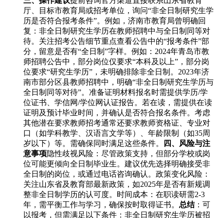
三、操作建议
提前咨询官方渠道直接联系山东省教育
厅、目标市教育局或招考单位，询问“非全日制研究生学
历是否符合报考条件”。例如，济南市教育局曾明确回
复：非全日制研究生学历在教师招聘中与全日制同等对
待。关注招考公告细节重点查看公告中的“报考条件”部
分，留意是否有“全日制”字样。例如：2024年青岛市教
师招聘公告中，部分岗位仅要求“本科及以上”，部分岗
位要求“研究生学历”，未明确排除非全日制。2023年济
南市部分区县教师招聘中，明确“非全日制研究生学历与
全日制同等对待”。准备证明材料报名时需提供学历/学
位证书、学信网/学位网认证报告。若在读，需提供在读
证明及预计毕业时间，并确认是否符合报名条件。考虑
其他潜在要求教师招考通常还要求教师资格证、专业对
口（如学科教学、汉语言文学等）、年龄限制（如35周
岁以下）等。需确保同时满足这些条件。
四、风险与注
意事项
隐性歧视风险：尽管政策支持，但部分学校或岗
位可能更倾向全日制毕业生。建议优先选择明确接受非
全日制的岗位，或通过电话咨询确认。政策变化风险：
关注山东省及教育部最新政策，如2025年是否有新规调
整非全日制学历的认可度。时间成本：在职读研需2-3
年，需平衡工作与学习，确保按时取得证书。
总结
：可
以报考，但需满足以下条件：非全日制研究生学历被招