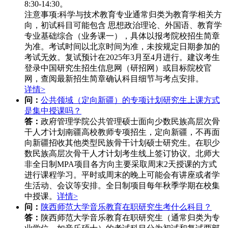
8:30-14:30。
注意事项‌:
科学与技术教育专业通常归类为教育学相关方
向，初试科目可能包含 ‌思想政治理论、外国语、教育学
专业基础综合‌（业务课一），具体以报考院校招生简章
为准。
考试时间以北京时间为准，未按规定日期参加的
考试无效。
复试预计在2025年3月至4月进行。
建议考生
登录中国研究生招生信息网（研招网）或目标院校官
网，查阅最新招生简章确认科目细节与考点安排。
详情>
问：
公共领域（定向新疆）的专项计划研究生上课方式
是集中授课吗？
答：
政府管理学院公共管理硕士面向少数民族高层次骨
干人才计划南疆高校教师专项招生，定向新疆，不再面
向新疆招收其他类型民族骨干计划硕士研究生。在职少
数民族高层次骨干人才计划考生线上签订协议。北师大
非全日制MPA项目各方向主要采取周末2天授课的方式
进行课程学习。平时或周末的晚上可能会有讲座或者学
生活动、会议等安排。全日制项目每年秋季学期在校集
中授课。
详情>
问：
陕西师范大学音乐教育在职研究生考什么科目？
答：
陕西师范大学音乐教育在职研究生（通常归类为专