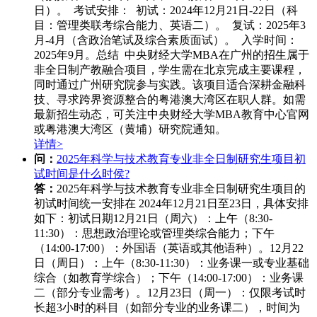
日）。 考试安排： 初试：2024年12月21日-22日（科
目：管理类联考综合能力、英语二）。 复试：2025年3
月-4月（含政治笔试及综合素质面试）。 入学时间：
2025年9月。总结 中央财经大学MBA在广州的招生属于
非全日制产教融合项目，学生需在北京完成主要课程，
同时通过广州研究院参与实践。该项目适合深耕金融科
技、寻求跨界资源整合的粤港澳大湾区在职人群。如需
最新招生动态，可关注中央财经大学MBA教育中心官网
或粤港澳大湾区（黄埔）研究院通知。
详情>
问：
2025年科学与技术教育专业非全日制研究生项目初
试时间是什么时侯?
答：
2025年科学与技术教育专业非全日制研究生项目的
初试时间统一安排在 ‌2024年12月21日至23日‌，具体安排
如下：
初试日期‌
12月21日（周六）‌：
上午（8:30-
11:30）：思想政治理论或管理类综合能力；
下午
（14:00-17:00）：外国语（英语或其他语种）。
12月22
日（周日）‌：
上午（8:30-11:30）：业务课一或专业基础
综合（如教育学综合）；
下午（14:00-17:00）：业务课
二（部分专业需考）。
12月23日（周一）‌：
仅限考试时
长超3小时的科目（如部分专业的业务课二），时间为