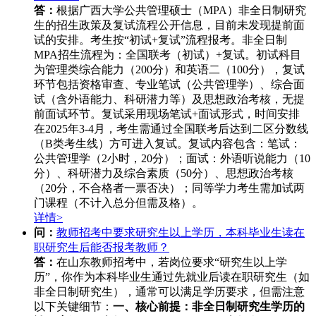
答：
根据广西大学公共管理硕士（MPA）非全日制研究
生的招生政策及复试流程公开信息，目前未发现提前面
试的安排。考生按“初试+复试”流程报考。非全日制
MPA招生流程为：全国联考（初试）+复试。初试科目
为管理类综合能力（200分）和英语二（100分），复试
环节包括资格审查、专业笔试（公共管理学）、综合面
试（含外语能力、科研潜力等）及思想政治考核，无提
前面试环节。复试采用现场笔试+面试形式，时间安排
在2025年3-4月，考生需通过全国联考后达到二区分数线
（B类考生线）方可进入复试。复试内容包含：笔试：
公共管理学（2小时，20分）；面试：外语听说能力（10
分）、科研潜力及综合素质（50分）、思想政治考核
（20分，不合格者一票否决）；同等学力考生需加试两
门课程（不计入总分但需及格）。
详情>
问：
教师招考中要求研究生以上学历，本科毕业生读在
职研究生后能否报考教师？
答：
在山东教师招考中，若岗位要求“研究生以上学
历”，你作为本科毕业生通过先就业后读在职研究生（如
非全日制研究生），通常可以满足学历要求，但需注意
以下关键细节：
一、核心前提：非全日制研究生学历的