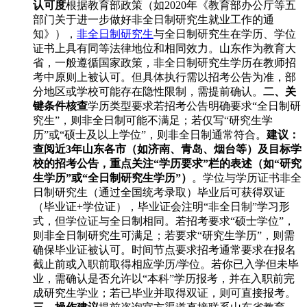
认可度
根据教育部政策（如2020年《教育部办公厅等五
部门关于进一步做好非全日制研究生就业工作的通
知》），
非全日制研究生
与全日制研究生在学历、学位
证书上具有同等法律地位和相同效力。山东作为教育大
省，一般遵循国家政策，非全日制研究生学历在教师招
考中原则上被认可。但具体执行需以招考公告为准，部
分地区或学校可能存在隐性限制，需提前确认。
二、关
键条件核查
学历类型要求若招考公告明确要求“全日制研
究生”，则非全日制可能不满足；若仅写“研究生学
历”或“硕士及以上学位”，则非全日制通常符合。
建议：
查阅近3年山东各市（如济南、青岛、烟台等）及目标学
校的招考公告，重点关注“学历要求”栏的表述（如“研究
生学历”或“全日制研究生学历”）
。学位与学历证书非全
日制研究生（通过全国统考录取）毕业后可获得双证
（毕业证+学位证），毕业证会注明“非全日制”学习形
式，但学位证与全日制相同。若招考要求“硕士学位”，
则非全日制研究生可满足；若要求“研究生学历”，则需
确保毕业证被认可。时间节点要求招考通常要求在报名
截止前或入职前取得相应学历/学位。若你已入学但未毕
业，需确认是否允许以“本科”学历报考，并在入职前完
成研究生学业；若已毕业并取得双证，则可直接报考。