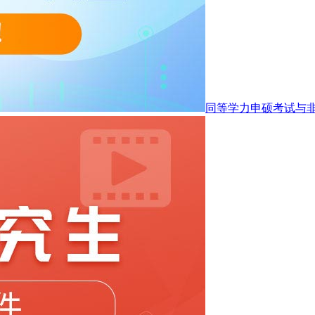
同等学力申硕考试与