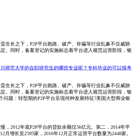
生长之下，P2P平台跑路、破产、诈骗等行业乱象不仅威胁
稳定。同时，备案登记的实施标志着平台进入规范运营阶段，银
四川师范大学的在职研究生的哪些专业呢？
专科毕业的可以报考
生长之下，P2P平台跑路、破产、诈骗等行业乱象不仅威胁
稳定。同时，备案登记的实施标志着平台进入规范运营阶段，银
个问题：转型期的P2P平台呈现何种发展特征?美国大型商业银
012年底P2P平台的贷款余额仅56亿元。第二，2014年平
2月增长至2595家，2016年12月正常运营平台数量为2448家。