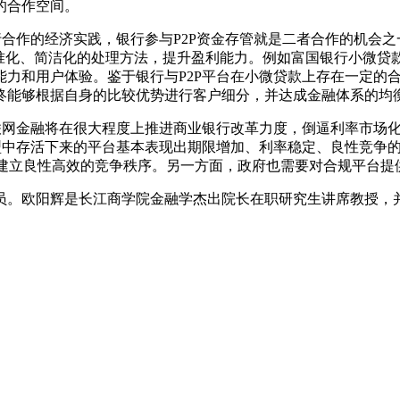
的合作空间。
合作的经济实践，银行参与P2P资金存管就是二者合作的机会之
准化、简洁化的处理方法，提升盈利能力。例如富国银行小微贷款业
力和用户体验。鉴于银行与P2P平台在小微贷款上存在一定的合
终能够根据自身的比较优势进行客户细分，并达成金融体系的均
网金融将在很大程度上推进商业银行改革力度，倒逼利率市场化
转型中存活下来的平台基本表现出期限增加、利率稳定、良性竞争
P行业建立良性高效的竞争秩序。另一方面，政府也需要对合规平台
。欧阳辉是长江商学院金融学杰出院长在职研究生讲席教授，并