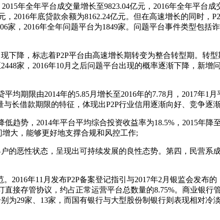
2015年全年平台成交量增长至9823.04亿元，2016年全年平台成
.43亿元，2016年底贷款余额为8162.24亿元。但在高速增长的
为1206家，2016年全年问题平台为1849家。问题平台事件类
出现下降，标志着P2P平台由高速增长期转变为整合转型期。转
降至2448家，2016年10月之后问题平台出现的概率逐渐下降，
由2014年的5.85月增长至2016年的7.78月，2017年1
与长借款期限的特征，体现出P2P行业信用逐渐向好、竞争逐
2014年平台平均综合投资收益率为18.5%，2015年降至13.8
空间增大，能够更好地支撑合规和风控工作;
的恶性状态，呈现出可持续发展的良性态势。第四，民营系成为平台
16年11月发布P2P备案登记指引与2017年2月银监会发布
签订直接存管协议，约占正常运营平台总数量的8.75%。商业银
别为29家、13家，而国有银行与大型股份制银行则表现相对冷