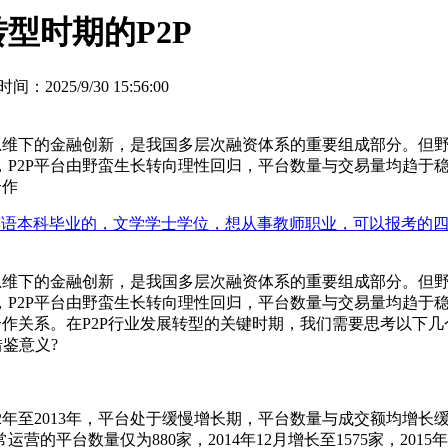
型时期的P2P
间：2025/9/30 15:56:00
维下的金融创新，是我国多层次融资体系的重要组成部分。但野蛮
，P2P平台由野蛮生长转向理性回归，平台数量与交易量均趋于
合作
英语本科毕业的，文学学士学位，想从事教师职业，可以报考的
维下的金融创新，是我国多层次融资体系的重要组成部分。但野蛮
，P2P平台由野蛮生长转向理性回归，平台数量与交易量均趋于
作关系。在P2P行业发展转型的关键时期，我们需要思考以下几
借鉴意义?
至2013年，平台处于缓慢增长期，平台数量与成交额均增长缓慢，2
平台数量仅为880家，2014年12月增长至1575家，2015年1