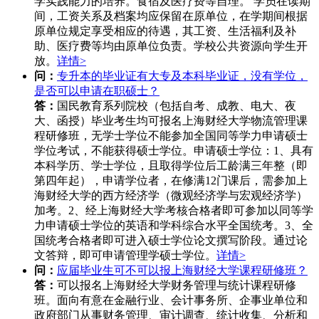
学实践能力的培养。食宿及医疗费等自理。 学员在读期
间，工资关系及档案均应保留在原单位，在学期间根据
原单位规定享受相应的待遇，其工资、生活福利及补
助、医疗费等均由原单位负责。学校公共资源向学生开
放。
详情>
问：
专升本的毕业证有大专及本科毕业证，没有学位，
是否可以申请在职硕士？
答：
国民教育系列院校（包括自考、成教、电大、夜
大、函授）毕业考生均可报名上海财经大学物流管理课
程研修班，无学士学位不能参加全国同等学力申请硕士
学位考试，不能获得硕士学位。申请硕士学位：1、具有
本科学历、学士学位，且取得学位后工龄满三年整（即
第四年起），申请学位者，在修满12门课后，需参加上
海财经大学的西方经济学（微观经济学与宏观经济学）
加考。2、经上海财经大学考核合格者即可参加以同等学
力申请硕士学位的英语和学科综合水平全国统考。3、全
国统考合格者即可进入硕士学位论文撰写阶段。通过论
文答辩，即可申请管理学硕士学位。
详情>
问：
应届毕业生可不可以报上海财经大学课程研修班？
答：
可以报名上海财经大学财务管理与统计课程研修
班。面向有意在金融行业、会计事务所、企事业单位和
政府部门从事财务管理、审计调查、统计收集、分析和