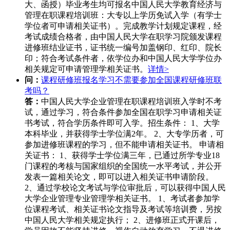
大、函授）毕业考生均可报名中国人民大学教育经济与
管理在职课程培训班：大专以上学历免试入学（有学士
学位者可申请相关证书）。完成教学计划规定课程，经
考试成绩合格者，由中国人民大学在职学习院颁发课程
进修班结业证书，证书统一编号加盖钢印、红印、院长
印；符合考试条件者，依学位办和中国人民大学学位办
相关规定可申请管理学相关证书。
详情>
问：
课程研修班报名学习不需要参加全国课程研修班联
考吗？
答：
中国人民大学企业管理在职课程培训班入学时不考
试，通过学习，符合条件参加全国在职学习申请相关证
书考试，符合学历条件即可入学。招生条件： 1、大学
本科毕业，并获得学士学位满2年。 2、大专学历者，可
参加进修班课程的学习，但不能申请相关证书。 申请相
关证书： 1、获得学士学位满三年，已通过所学专业18
门课程的考核与国家组织的全国统一水平考试，并公开
发表一篇相关论文，即可以进入相关证书申请阶段。
2、通过学校论文考试与学位审批后，可以获得中国人民
大学企业管理专业管理学相关证书。 1、考试者参加学
位课程考试、相关证书论文指导及考试等培训费，另按
中国人民大学相关规定执行； 2、进修班正式开课后，