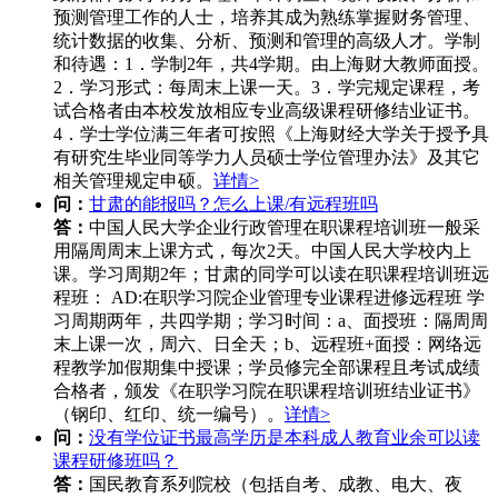
预测管理工作的人士，培养其成为熟练掌握财务管理、
统计数据的收集、分析、预测和管理的高级人才。学制
和待遇：1．学制2年，共4学期。由上海财大教师面授。
2．学习形式：每周末上课一天。3．学完规定课程，考
试合格者由本校发放相应专业高级课程研修结业证书。
4．学士学位满三年者可按照《上海财经大学关于授予具
有研究生毕业同等学力人员硕士学位管理办法》及其它
相关管理规定申硕。
详情>
问：
甘肃的能报吗？怎么上课/有远程班吗
答：
中国人民大学企业行政管理在职课程培训班一般采
用隔周周末上课方式，每次2天。中国人民大学校内上
课。学习周期2年；甘肃的同学可以读在职课程培训班远
程班： AD:在职学习院企业管理专业课程进修远程班 学
习周期两年，共四学期；学习时间：a、面授班：隔周周
末上课一次，周六、日全天；b、远程班+面授：网络远
程教学加假期集中授课；学员修完全部课程且考试成绩
合格者，颁发《在职学习院在职课程培训班结业证书》
（钢印、红印、统一编号）。
详情>
问：
没有学位证书最高学历是本科成人教育业余可以读
课程研修班吗？
答：
国民教育系列院校（包括自考、成教、电大、夜