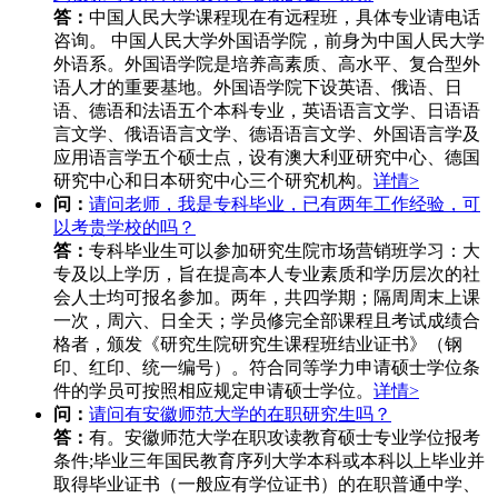
答：
中国人民大学课程现在有远程班，具体专业请电话
咨询。 中国人民大学外国语学院，前身为中国人民大学
外语系。外国语学院是培养高素质、高水平、复合型外
语人才的重要基地。外国语学院下设英语、俄语、日
语、德语和法语五个本科专业，英语语言文学、日语语
言文学、俄语语言文学、德语语言文学、外国语言学及
应用语言学五个硕士点，设有澳大利亚研究中心、德国
研究中心和日本研究中心三个研究机构。
详情>
问：
请问老师，我是专科毕业，已有两年工作经验，可
以考贵学校的吗？
答：
专科毕业生可以参加研究生院市场营销班学习：大
专及以上学历，旨在提高本人专业素质和学历层次的社
会人士均可报名参加。两年，共四学期；隔周周末上课
一次，周六、日全天；学员修完全部课程且考试成绩合
格者，颁发《研究生院研究生课程班结业证书》（钢
印、红印、统一编号）。符合同等学力申请硕士学位条
件的学员可按照相应规定申请硕士学位。
详情>
问：
请问有安徽师范大学的在职研究生吗？
答：
有。安徽师范大学在职攻读教育硕士专业学位报考
条件;毕业三年国民教育序列大学本科或本科以上毕业并
取得毕业证书（一般应有学位证书）的在职普通中学、