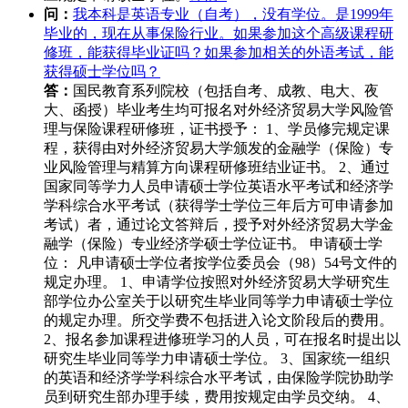
问：
我本科是英语专业（自考），没有学位。是1999年
毕业的，现在从事保险行业。如果参加这个高级课程研
修班，能获得毕业证吗？如果参加相关的外语考试，能
获得硕士学位吗？
答：
国民教育系列院校（包括自考、成教、电大、夜
大、函授）毕业考生均可报名对外经济贸易大学风险管
理与保险课程研修班，证书授予： 1、学员修完规定课
程，获得由对外经济贸易大学颁发的金融学（保险）专
业风险管理与精算方向课程研修班结业证书。 2、通过
国家同等学力人员申请硕士学位英语水平考试和经济学
学科综合水平考试（获得学士学位三年后方可申请参加
考试）者，通过论文答辩后，授予对外经济贸易大学金
融学（保险）专业经济学硕士学位证书。 申请硕士学
位： 凡申请硕士学位者按学位委员会（98）54号文件的
规定办理。 1、申请学位按照对外经济贸易大学研究生
部学位办公室关于以研究生毕业同等学力申请硕士学位
的规定办理。所交学费不包括进入论文阶段后的费用。
2、报名参加课程进修班学习的人员，可在报名时提出以
研究生毕业同等学力申请硕士学位。 3、国家统一组织
的英语和经济学学科综合水平考试，由保险学院协助学
员到研究生部办理手续，费用按规定由学员交纳。 4、