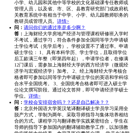
小学、幼儿园和其他中等学校的文化基础课专任教师或
管理人员，以及省、市、区、县教育研究部门或政府机
关教育系统中有相当于中学、小学、幼儿园教师职务的
教研员或管理人员。
详情>
问：
请问你们的通过率是多少啊？
答：
上海财经大学房地产经济与管理课程研修班入学时
不考试，通过学习，符合条件参加全国同等学力申请硕
士学位考试（先学后考）。学校设置不了通过率。申请
硕士学位： 1、具有本科学历、学士学位，且取得学位
后工龄满三年整（即第四年起），申请学位者，在修满
12门课后，需参加上海财经大学的西方经济学（微观经
济学与宏观经济学）加考。 2、经上海财经大学考核合
格者即可参加以同等学力申请硕士学位的英语和学科综
合水平全国统考。 3、全国统考合格者即可进入硕士学
位论文撰写阶段。通过论文答辩，即可申请经济学硕士
学位。
详情>
问：
学校会安排宿舍吗？？还是自己解决？？
答：
北京外国语大学英汉笔译翻译硕士学员学习采用全
脱产方式，学制为两年。采取导师指导与集体培养相结
合的方式。课程学习与翻译教学实践紧密结合，学生在
导师的指导下参加国内的翻译辅助教学工作，以加强教