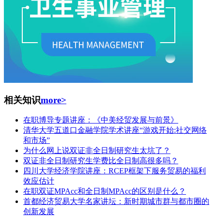
相关知识
more>
在职博导专题讲座：《中美经贸发展与前景》
清华大学五道口金融学院学术讲座“游戏开始:社交网络
和市场”
为什么网上说双证非全日制研究生太坑了？
双证非全日制研究生学费比全日制高很多吗？
四川大学经济学院讲座：RCEP框架下服务贸易的福利
效应估计
在职双证MPAcc和全日制MPAcc的区别是什么？
首都经济贸易大学名家讲坛：新时期城市群与都市圈的
创新发展