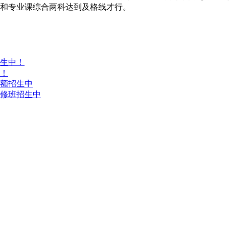
语和专业课综合两科达到及格线才行。
生中！
！
额招生中
修班招生中