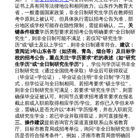
证书上具有同等法律地位和相同效力。山东作为教育大
省，一般遵循国家政策，非全日制研究生学历在教师招
考中原则上被认可。但具体执行需以招考公告为准，部
分地区或学校可能存在隐性限制，需提前确认。
二、关
键条件核查
学历类型要求若招考公告明确要求“全日制研
究生”，则非全日制可能不满足；若仅写“研究生学
历”或“硕士及以上学位”，则非全日制通常符合。
建议：
查阅近3年山东各市（如济南、青岛、烟台等）及目标学
校的招考公告，重点关注“学历要求”栏的表述（如“研究
生学历”或“全日制研究生学历”）
。学位与学历证书非全
日制研究生（通过全国统考录取）毕业后可获得双证
（毕业证+学位证），毕业证会注明“非全日制”学习形
式，但学位证与全日制相同。若招考要求“硕士学位”，
则非全日制研究生可满足；若要求“研究生学历”，则需
确保毕业证被认可。时间节点要求招考通常要求在报名
截止前或入职前取得相应学历/学位。若你已入学但未毕
业，需确认是否允许以“本科”学历报考，并在入职前完
成研究生学业；若已毕业并取得双证，则可直接报考。
三、操作建议
提前咨询官方渠道直接联系山东省教育
厅、目标市教育局或招考单位，询问“非全日制研究生学
历是否符合报考条件”。例如，济南市教育局曾明确回