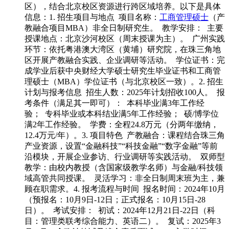
区），结合北京校区资源进行跨区域培养。以下是具体
信息：1. 招生项目与地点 项目名称：
工商管理硕士
（产
教融合项目MBA）非全日制研究生。 教学安排： 主要
授课地点：北京沙河校区（周末授课为主）。 广州实践
环节：依托粤港澳大湾区（黄埔）研究院，在珠三角地
区开展产教融合实践、企业调研等活动。 学位证书：完
成学业后获中央财经大学硕士研究生毕业证书和工商管
理硕士（MBA）学位证书（与北京校区一致）。2. 招生
计划与报考信息 招生人数：2025年计划招收100人。 报
考条件（满足其一即可）： 本科毕业满3年工作经
验； 专科毕业或本科结业满5年工作经验； 硕/博学位
满2年工作经验。 学费：全程24.8万元（分两年缴纳，
12.4万元/年）。3. 项目特色 产教融合：课程结合珠三角
产业资源，设置“金融科技”“科技金融”“数字金融”等前
沿模块，开展企业参访、行业调研等实践活动。 双师型
教学：由校内教授（含国家级教学名师）与金融/科技领
域高管共同授课。 灵活学习：非全日制周末班为主，兼
顾在职需求。4. 报考流程与时间 报名时间：2024年10月
（预报名：10月9日-12日；正式报名：10月15日-28
日）。 考试安排： 初试：2024年12月21日-22日（科
目：管理类联考综合能力、英语二）。 复试：2025年3