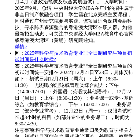
月-4月（含政治笔试及综合素质面试）。 入学时间：
2025年9月。总结 中央财经大学MBA在广州的招生属于
非全日制产教融合项目，学生需在北京完成主要课程，
同时通过广州研究院参与实践。该项目适合深耕金融科
技、寻求跨界资源整合的粤港澳大湾区在职人群。如需
最新招生动态，可关注中央财经大学MBA教育中心官网
或粤港澳大湾区（黄埔）研究院通知。
详情>
问：
2025年科学与技术教育专业非全日制研究生项目初
试时间是什么时侯?
答：
2025年科学与技术教育专业非全日制研究生项目的
初试时间统一安排在 ‌2024年12月21日至23日‌，具体安排
如下：
初试日期‌
12月21日（周六）‌：
上午（8:30-
11:30）：思想政治理论或管理类综合能力；
下午
（14:00-17:00）：外国语（英语或其他语种）。
12月22
日（周日）‌：
上午（8:30-11:30）：业务课一或专业基础
综合（如教育学综合）；
下午（14:00-17:00）：业务课
二（部分专业需考）。
12月23日（周一）‌：
仅限考试时
长超3小时的科目（如部分专业的业务课二），时间为
8:30-14:30。
注意事项‌:
科学与技术教育专业通常归类为教育学相关方
向，初试科目可能包含 ‌思想政治理论、外国语、教育学