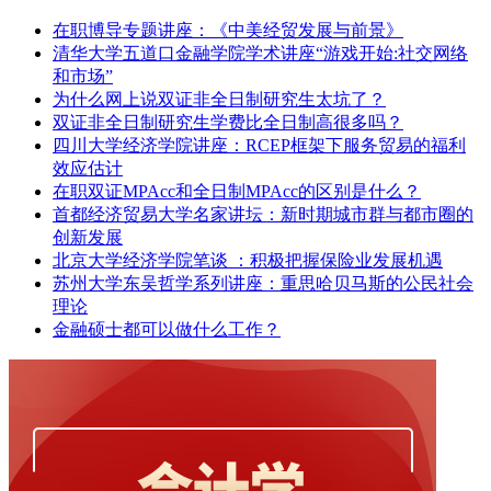
在职博导专题讲座：《中美经贸发展与前景》
清华大学五道口金融学院学术讲座“游戏开始:社交网络
和市场”
为什么网上说双证非全日制研究生太坑了？
双证非全日制研究生学费比全日制高很多吗？
四川大学经济学院讲座：RCEP框架下服务贸易的福利
效应估计
在职双证MPAcc和全日制MPAcc的区别是什么？
首都经济贸易大学名家讲坛：新时期城市群与都市圈的
创新发展
北京大学经济学院笔谈 ：积极把握保险业发展机遇
苏州大学东吴哲学系列讲座：重思哈贝马斯的公民社会
理论
金融硕士都可以做什么工作？