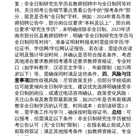
复：非全日制研究生学历在教师招聘中与全日制同等对
待。关注招考公告细节重点查看公告中的“报考条件”部
分，留意是否有“全日制”字样。例如：2024年青岛市教
师招聘公告中，部分岗位仅要求“本科及以上”，部分岗
位要求“研究生学历”，未明确排除非全日制。2023年济
南市部分区县教师招聘中，明确“非全日制研究生学历与
全日制同等对待”。准备证明材料报名时需提供学历/学
位证书、学信网/学位网认证报告。若在读，需提供在读
证明及预计毕业时间，并确认是否符合报名条件。考虑
其他潜在要求教师招考通常还要求教师资格证、专业对
口（如学科教学、汉语言文学等）、年龄限制（如35周
岁以下）等。需确保同时满足这些条件。
四、风险与注
意事项
隐性歧视风险：尽管政策支持，但部分学校或岗
位可能更倾向全日制毕业生。建议优先选择明确接受非
全日制的岗位，或通过电话咨询确认。政策变化风险：
关注山东省及教育部最新政策，如2025年是否有新规调
整非全日制学历的认可度。时间成本：在职读研需2-3
年，需平衡工作与学习，确保按时取得证书。
总结
：可
以报考，但需满足以下条件：非全日制研究生学历被招
考公告认可（无“全日制”限制）；在报名截止前或入职
前取得双证；满足其他报考条件（如教师资格证、专业