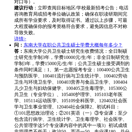
对口等）。
建议行动
：立即查阅目标地区/学校最新招考公告；电话
咨询教育局或招考单位确认政策；确保在职读研期间完
成所有学业要求，及时取得证书。通过以上步骤，可最
大程度确保你的报考资格符合要求，避免因信息不对称
导致失败。
详情>
问：
东南大学在职公共卫生硕士学费大概每年多少？
答：
东南大学公共卫生硕士研究生收费情况：全日制硕
士研究生学制3年，学费10000元/生/年；非全日制研究生
学制3年，学费15000元/生/年；公共卫生硕士接受调剂的
条件同时满足：1、第一志愿报考专业：100400公共卫生
与预防医学、100401流行病与卫生统计学、100402劳动
卫生与环境卫生学、100403营养与食品卫生学、100404
儿少卫生与妇幼保健学、100405卫生毒理学、105300公
共卫生（专业学位）、105400护理学、105103老年医
学、105114运动医学、105109全科医学、120402社会医
学与卫生事业管理、120404社会保障2、初试科目：
①101思想政治理论；②201英语（一）③专业课：至少
包含流行病学、卫生统计学、卫生毒理学、社会医学、
公共管理学这5个专业课内容中的其中一项3）初试成绩
非管理类不低于：政治50、英语一50、专业课180、总分