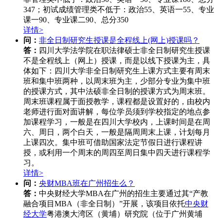
347；初试成绩管理类不低于：政治55、英语一55、专业
课一90、专业课二90、总分350
详情>
问：
非全日制研究生授课是全程线上(网上)授课吗？
答：
四川大学法学院在职法律硕士非全日制研究生授课
不是全程线上（网上）授课，而是以线下授课为主，具
体如下：四川大学非全日制研究生上课方式主要有周末
班和集中班两种，以周末班为主，少部分专业为集中班
的授课方式，其中法硕非全日制的授课方式为周末班。
周末班课程属于面授教学，课程都是设置好的，由校内
老师进行面对面讲解，每位学员须到学校指定的地点参
加课程学习，一般是在四川大学校内，上课时间是在周
六、周日，两个白天，一般是隔周周末上课，计划每月
上课四次。集中班可借助国家法定节假日进行课程讲
授，或利用一个周末的周四至周日集中四天进行课程学
习。
详情>
问：
央财MBA班在广州招生么？
答：
中央财经大学MBA在广州的招生主要通过其“产教
融合项目MBA（非全日制）”开展，该项目依托
中央财
经大学
粤港澳大湾区（黄埔）研究院（位于广州黄埔