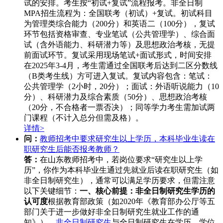
试的安排。考生按“初试+复试”流程报考。非全日制
MPA招生流程为：全国联考（初试）+复试。初试科目
为管理类综合能力（200分）和英语二（100分），复试
环节包括资格审查、专业笔试（公共管理学）、综合面
试（含外语能力、科研潜力等）及思想政治考核，无提
前面试环节。复试采用现场笔试+面试形式，时间安排
在2025年3-4月，考生需通过全国联考后达到二区分数线
（B类考生线）方可进入复试。复试内容包含：笔试：
公共管理学（2小时，20分）；面试：外语听说能力（10
分）、科研潜力及综合素质（50分）、思想政治考核
（20分，不合格者一票否决）；同等学力考生需加试两
门课程（不计入总分但需及格）。
详情>
问：
教师招考中要求研究生以上学历，本科毕业生读在
职研究生后能否报考教师？
答：
在山东教师招考中，若岗位要求“研究生以上学
历”，你作为本科毕业生通过先就业后读在职研究生（如
非全日制研究生），通常可以满足学历要求，但需注意
以下关键细节：
一、核心前提：非全日制研究生学历的
认可度
根据教育部政策（如2020年《教育部办公厅等五
部门关于进一步做好非全日制研究生就业工作的通
知》），
非全日制研究生
与全日制研究生在学历、学位