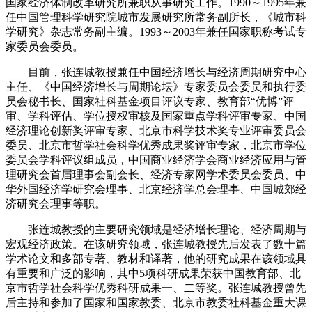
国家经济体制改革研究所兼职从事研究工作。1990～1995年兼
任中国管理科学研究院城市发展研究所常务副所长，《城市科
学研究》杂志常务副主编。1993～2003年兼任国家职称考试专
家委员会委员。
目前，张连城教授兼任中国经济增长与经济周期研究中心
主任、《中国经济增长与周期论坛》专家委员会委员和执行委
员会秘书长、国家社科基金项目评议专家、教育部“优博”评
审、学科评估、学位授权审核及国家重点学科评审专家、中国
经济理论创新奖评审专家、北京市科学技术奖专业评审委员会
委员、北京市哲学社会科学优秀成果奖评审专家，北京市学位
委员会学科评议组成员，中国商业经济学会商业经济应用与管
理研究会首届理事会副会长、经济专家网学术委员会委员、中
华外国经济学研究会理事、北京经济学总会理事、中国城郊经
济研究会理事等职。
张连城教授的主要研究领域是经济增长理论、经济周期与
宏观经济政策。在该研究领域，张连城教授先后发表了数十篇
学术论文和多部专著、教材和译著，他的研究成果在该领域具
有重要和广泛的影响，其中5项科研成果荣获中国教育部、北
京市哲学社会科学优秀科研成果一、二等奖。张连城教授曾先
后主持和参加了国家和国家教委、北京市教委社科基金重大课