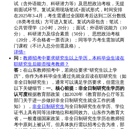
试（含外语能力、科研潜力等）及思想政治考核，无提
前面试环节。复试采用现场笔试+面试形式，时间安排
在2025年3-4月，考生需通过全国联考后达到二区分数线
（B类考生线）方可进入复试。复试内容包含：笔试：
公共管理学（2小时，20分）；面试：外语听说能力（10
分）、科研潜力及综合素质（50分）、思想政治考核
（20分，不合格者一票否决）；同等学力考生需加试两
门课程（不计入总分但需及格）。
详情>
问：
教师招考中要求研究生以上学历，本科毕业生读在
职研究生后能否报考教师？
答：
在山东教师招考中，若岗位要求“研究生以上学
历”，你作为本科毕业生通过先就业后读在职研究生（如
非全日制研究生），通常可以满足学历要求，但需注意
以下关键细节：
一、核心前提：非全日制研究生学历的
认可度
根据教育部政策（如2020年《教育部办公厅等五
部门关于进一步做好非全日制研究生就业工作的通
知》），
非全日制研究生
与全日制研究生在学历、学位
证书上具有同等法律地位和相同效力。山东作为教育大
省，一般遵循国家政策，非全日制研究生学历在教师招
考中原则上被认可。但具体执行需以招考公告为准，部