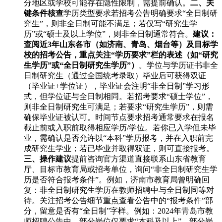
分地区或学校可能存在隐性限制，需提前确认。
二、关
键条件核查
学历类型要求若招考公告明确要求“全日制研
究生”，则非全日制可能不满足；若仅写“研究生学
历”或“硕士及以上学位”，则非全日制通常符合。
建议：
查阅近3年山东各市（如济南、青岛、烟台等）及目标学
校的招考公告，重点关注“学历要求”栏的表述（如“研究
生学历”或“全日制研究生学历”）
。学位与学历证书非全
日制研究生（通过全国统考录取）毕业后可获得双证
（毕业证+学位证），毕业证会注明“非全日制”学习形
式，但学位证与全日制相同。若招考要求“硕士学位”，
则非全日制研究生可满足；若要求“研究生学历”，则需
确保毕业证被认可。时间节点要求招考通常要求在报名
截止前或入职前取得相应学历/学位。若你已入学但未毕
业，需确认是否允许以“本科”学历报考，并在入职前完
成研究生学业；若已毕业并取得双证，则可直接报考。
三、操作建议
提前咨询官方渠道直接联系山东省教育
厅、目标市教育局或招考单位，询问“非全日制研究生学
历是否符合报考条件”。例如，济南市教育局曾明确回
复：非全日制研究生学历在教师招聘中与全日制同等对
待。关注招考公告细节重点查看公告中的“报考条件”部
分，留意是否有“全日制”字样。例如：2024年青岛市教
师招聘公告中，部分岗位仅要求“本科及以上”，部分岗