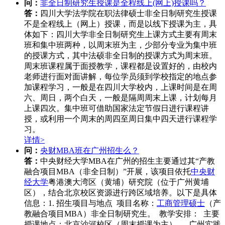
问：
非全日制研究生授课是全程线上(网上)授课吗？
答：
四川大学法学院在职法律硕士非全日制研究生授课
不是全程线上（网上）授课，而是以线下授课为主，具
体如下：四川大学非全日制研究生上课方式主要有周末
班和集中班两种，以周末班为主，少部分专业为集中班
的授课方式，其中法硕非全日制的授课方式为周末班。
周末班课程属于面授教学，课程都是设置好的，由校内
老师进行面对面讲解，每位学员须到学校指定的地点参
加课程学习，一般是在四川大学校内，上课时间是在周
六、周日，两个白天，一般是隔周周末上课，计划每月
上课四次。集中班可借助国家法定节假日进行课程讲
授，或利用一个周末的周四至周日集中四天进行课程学
习。
详情>
问：
央财MBA班在广州招生么？
答：
中央财经大学MBA在广州的招生主要通过其“产教
融合项目MBA（非全日制）”开展，该项目依托
中央财
经大学
粤港澳大湾区（黄埔）研究院（位于广州黄埔
区），结合北京校区资源进行跨区域培养。以下是具体
信息：1. 招生项目与地点 项目名称：
工商管理硕士
（产
教融合项目MBA）非全日制研究生。 教学安排： 主要
授课地点：北京沙河校区（周末授课为主）。 广州实践