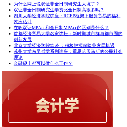
为什么网上说双证非全日制研究生太坑了？
双证非全日制研究生学费比全日制高很多吗？
四川大学经济学院讲座：RCEP框架下服务贸易的福利
效应估计
在职双证MPAcc和全日制MPAcc的区别是什么？
首都经济贸易大学名家讲坛：新时期城市群与都市圈的
创新发展
北京大学经济学院笔谈 ：积极把握保险业发展机遇
苏州大学东吴哲学系列讲座：重思哈贝马斯的公民社会
理论
金融硕士都可以做什么工作？