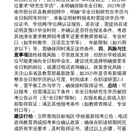
位要求“研究生学历”，未明确排除非全日制。2023年济
南市部分区县教师招聘中，明确“非全日制研究生学历与
全日制同等对待”。准备证明材料报名时需提供学历/学
位证书、学信网/学位网认证报告。若在读，需提供在读
证明及预计毕业时间，并确认是否符合报名条件。考虑
其他潜在要求教师招考通常还要求教师资格证、专业对
口（如学科教学、汉语言文学等）、年龄限制（如35周
岁以下）等。需确保同时满足这些条件。
四、风险与注
意事项
隐性歧视风险：尽管政策支持，但部分学校或岗
位可能更倾向全日制毕业生。建议优先选择明确接受非
全日制的岗位，或通过电话咨询确认。政策变化风险：
关注山东省及教育部最新政策，如2025年是否有新规调
整非全日制学历的认可度。时间成本：在职读研需2-3
年，需平衡工作与学习，确保按时取得证书。
总结
：可
以报考，但需满足以下条件：非全日制研究生学历被招
考公告认可（无“全日制”限制）；在报名截止前或入职
前取得双证；满足其他报考条件（如教师资格证、专业
对口等）。
建议行动
：立即查阅目标地区/学校最新招考公告；电话
咨询教育局或招考单位确认政策；确保在职读研期间完
成所有学业要求，及时取得证书。通过以上步骤，可最