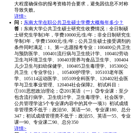
大程度确保你的报考资格符合要求，避免因信息不对称
导致失败。
详情>
问：
东南大学在职公共卫生硕士学费大概每年多少？
答：
东南大学公共卫生硕士研究生收费情况：全日制硕
士研究生学制3年，学费10000元/生/年；非全日制研究生
学制3年，学费15000元/生/年；公共卫生硕士接受调剂的
条件同时满足：1、第一志愿报考专业：100400公共卫生
与预防医学、100401流行病与卫生统计学、100402劳动
卫生与环境卫生学、100403营养与食品卫生学、100404
儿少卫生与妇幼保健学、100405卫生毒理学、105300公
共卫生（专业学位）、105400护理学、105103老年医
学、105114运动医学、105109全科医学、120402社会医
学与卫生事业管理、120404社会保障2、初试科目：
①101思想政治理论；②201英语（一）③专业课：至少
包含流行病学、卫生统计学、卫生毒理学、社会医学、
公共管理学这5个专业课内容中的其中一项3）初试成绩
非管理类不低于：政治50、英语一50、专业课180、总分
347；初试成绩管理类不低于：政治55、英语一55、专业
课一90、专业课二90、总分350
详情>