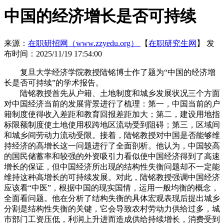
中国的经济增长是否可持续
来源：
在职研招网（www.zzyedu.org）
【
在职研究生网
】
发
布时间：2025/11/19 17:54:00
复旦大学经济学院教授陆铭博士作了题为“中国的经济增
长是否可持续”的学术报告。
陆铭教授首先从户籍、土地制度和城乡发展状况三个方面
对中国经济当前的发展背景进行了梳理：第一，中国当前的户
籍制度使得收入差距和教育回报差距加大；第二，建设用地指
标限额制度使土地使用权跨地区流动受到阻碍；第三，区域间
和城乡间劳动力流动受限。接着，陆铭教授对中国是否能够维
持经济的高增长这一问题进行了全面剖析。他认为，中国较高
的国民储蓄率和较强的外资吸引力看似使中国经济得到了高速
增长的保证，但中国经济所出现的结构性失衡问题却不一定能
维持这种高增长的可持续发展。对此，陆铭教授强调中国经济
应该看“中医”，根据中国的现实国情，运用一般均衡的概念，
全面看问题。他在分析了结构失衡的具体宏观表现后提出城乡
分割是结构性失衡的关键，它会导致农村劳动力供给过多，城
市部门工资压低，利润上升进而造成供给持续增长，消费受到