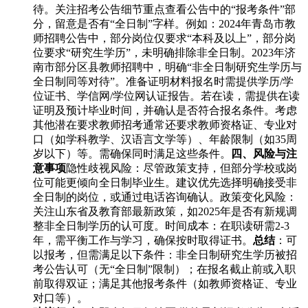
待。关注招考公告细节重点查看公告中的“报考条件”部
分，留意是否有“全日制”字样。例如：2024年青岛市教
师招聘公告中，部分岗位仅要求“本科及以上”，部分岗
位要求“研究生学历”，未明确排除非全日制。2023年济
南市部分区县教师招聘中，明确“非全日制研究生学历与
全日制同等对待”。准备证明材料报名时需提供学历/学
位证书、学信网/学位网认证报告。若在读，需提供在读
证明及预计毕业时间，并确认是否符合报名条件。考虑
其他潜在要求教师招考通常还要求教师资格证、专业对
口（如学科教学、汉语言文学等）、年龄限制（如35周
岁以下）等。需确保同时满足这些条件。
四、风险与注
意事项
隐性歧视风险：尽管政策支持，但部分学校或岗
位可能更倾向全日制毕业生。建议优先选择明确接受非
全日制的岗位，或通过电话咨询确认。政策变化风险：
关注山东省及教育部最新政策，如2025年是否有新规调
整非全日制学历的认可度。时间成本：在职读研需2-3
年，需平衡工作与学习，确保按时取得证书。
总结
：可
以报考，但需满足以下条件：非全日制研究生学历被招
考公告认可（无“全日制”限制）；在报名截止前或入职
前取得双证；满足其他报考条件（如教师资格证、专业
对口等）。