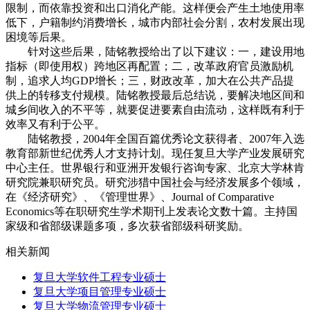
限制，而依靠投资和出口消化产能。这样便会产生土地使用率
低下，户籍制约消费增长，城市内部社会分割，农村发展出现
困境等后果。
针对这些后果，陆铭教授给出了以下建议：一，建设用地
指标（即使用权）跨地区再配置；二，改革政府官员激励机
制，追求人均GDP增长；三，财政改革，加大在公共产品提
供上的转移支付规模。陆铭教授最后总结说，要解决地区间和
城乡间收入的不平等，就要促进要素自由流动，这样既有利于
效率又有利于公平。
陆铭教授，2004年全国百篇优秀论文获得者、2007年入选
教育部新世纪优秀人才支持计划。现任复旦大学产业发展研究
中心主任。世界银行和亚洲开发银行咨询专家、北京大学林肯
研究院兼职研究员。研究涉猎中国社会与经济发展多个领域，
在《经济研究》、《管理世界》、Journal of Comparative
Economics等在职研究生学术期刊上发表论文数十篇。主持国
家级和省部级课题多项，多次获省部级科研奖励。
相关新闻
复旦大学软件工程专业硕士
复旦大学项目管理专业硕士
复旦大学物流管理专业硕士