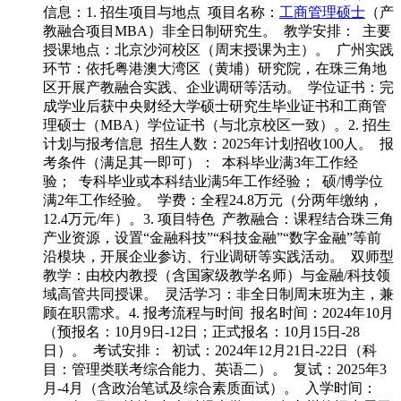
信息：1. 招生项目与地点 项目名称：
工商管理硕士
（产
教融合项目MBA）非全日制研究生。 教学安排： 主要
授课地点：北京沙河校区（周末授课为主）。 广州实践
环节：依托粤港澳大湾区（黄埔）研究院，在珠三角地
区开展产教融合实践、企业调研等活动。 学位证书：完
成学业后获中央财经大学硕士研究生毕业证书和工商管
理硕士（MBA）学位证书（与北京校区一致）。2. 招生
计划与报考信息 招生人数：2025年计划招收100人。 报
考条件（满足其一即可）： 本科毕业满3年工作经
验； 专科毕业或本科结业满5年工作经验； 硕/博学位
满2年工作经验。 学费：全程24.8万元（分两年缴纳，
12.4万元/年）。3. 项目特色 产教融合：课程结合珠三角
产业资源，设置“金融科技”“科技金融”“数字金融”等前
沿模块，开展企业参访、行业调研等实践活动。 双师型
教学：由校内教授（含国家级教学名师）与金融/科技领
域高管共同授课。 灵活学习：非全日制周末班为主，兼
顾在职需求。4. 报考流程与时间 报名时间：2024年10月
（预报名：10月9日-12日；正式报名：10月15日-28
日）。 考试安排： 初试：2024年12月21日-22日（科
目：管理类联考综合能力、英语二）。 复试：2025年3
月-4月（含政治笔试及综合素质面试）。 入学时间：