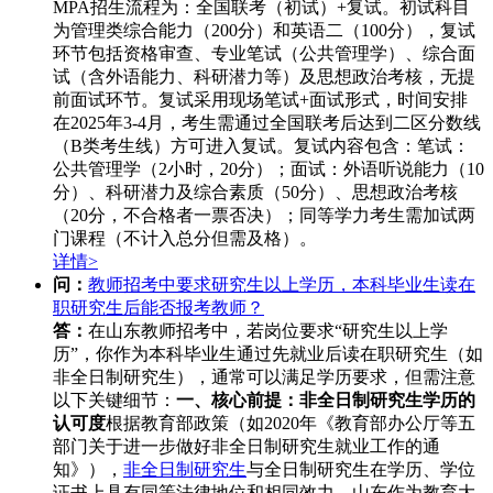
MPA招生流程为：全国联考（初试）+复试。初试科目
为管理类综合能力（200分）和英语二（100分），复试
环节包括资格审查、专业笔试（公共管理学）、综合面
试（含外语能力、科研潜力等）及思想政治考核，无提
前面试环节。复试采用现场笔试+面试形式，时间安排
在2025年3-4月，考生需通过全国联考后达到二区分数线
（B类考生线）方可进入复试。复试内容包含：笔试：
公共管理学（2小时，20分）；面试：外语听说能力（10
分）、科研潜力及综合素质（50分）、思想政治考核
（20分，不合格者一票否决）；同等学力考生需加试两
门课程（不计入总分但需及格）。
详情>
问：
教师招考中要求研究生以上学历，本科毕业生读在
职研究生后能否报考教师？
答：
在山东教师招考中，若岗位要求“研究生以上学
历”，你作为本科毕业生通过先就业后读在职研究生（如
非全日制研究生），通常可以满足学历要求，但需注意
以下关键细节：
一、核心前提：非全日制研究生学历的
认可度
根据教育部政策（如2020年《教育部办公厅等五
部门关于进一步做好非全日制研究生就业工作的通
知》），
非全日制研究生
与全日制研究生在学历、学位
证书上具有同等法律地位和相同效力。山东作为教育大