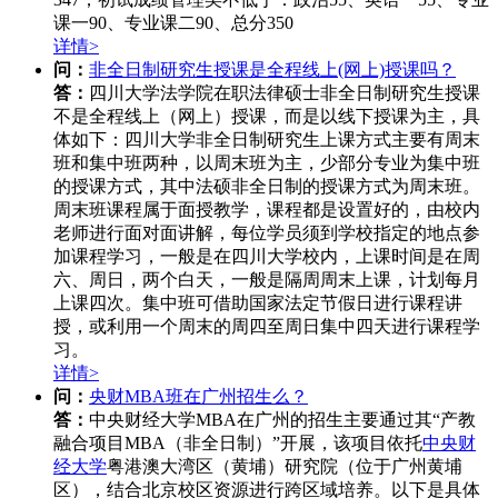
课一90、专业课二90、总分350
详情>
问：
非全日制研究生授课是全程线上(网上)授课吗？
答：
四川大学法学院在职法律硕士非全日制研究生授课
不是全程线上（网上）授课，而是以线下授课为主，具
体如下：四川大学非全日制研究生上课方式主要有周末
班和集中班两种，以周末班为主，少部分专业为集中班
的授课方式，其中法硕非全日制的授课方式为周末班。
周末班课程属于面授教学，课程都是设置好的，由校内
老师进行面对面讲解，每位学员须到学校指定的地点参
加课程学习，一般是在四川大学校内，上课时间是在周
六、周日，两个白天，一般是隔周周末上课，计划每月
上课四次。集中班可借助国家法定节假日进行课程讲
授，或利用一个周末的周四至周日集中四天进行课程学
习。
详情>
问：
央财MBA班在广州招生么？
答：
中央财经大学MBA在广州的招生主要通过其“产教
融合项目MBA（非全日制）”开展，该项目依托
中央财
经大学
粤港澳大湾区（黄埔）研究院（位于广州黄埔
区），结合北京校区资源进行跨区域培养。以下是具体