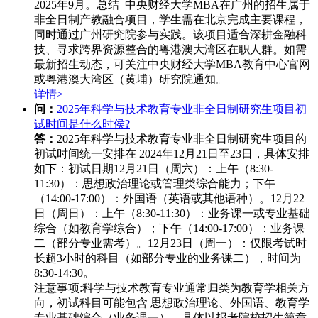
2025年9月。总结 中央财经大学MBA在广州的招生属于
非全日制产教融合项目，学生需在北京完成主要课程，
同时通过广州研究院参与实践。该项目适合深耕金融科
技、寻求跨界资源整合的粤港澳大湾区在职人群。如需
最新招生动态，可关注中央财经大学MBA教育中心官网
或粤港澳大湾区（黄埔）研究院通知。
详情>
问：
2025年科学与技术教育专业非全日制研究生项目初
试时间是什么时侯?
答：
2025年科学与技术教育专业非全日制研究生项目的
初试时间统一安排在 ‌2024年12月21日至23日‌，具体安排
如下：
初试日期‌
12月21日（周六）‌：
上午（8:30-
11:30）：思想政治理论或管理类综合能力；
下午
（14:00-17:00）：外国语（英语或其他语种）。
12月22
日（周日）‌：
上午（8:30-11:30）：业务课一或专业基础
综合（如教育学综合）；
下午（14:00-17:00）：业务课
二（部分专业需考）。
12月23日（周一）‌：
仅限考试时
长超3小时的科目（如部分专业的业务课二），时间为
8:30-14:30。
注意事项‌:
科学与技术教育专业通常归类为教育学相关方
向，初试科目可能包含 ‌思想政治理论、外国语、教育学
专业基础综合‌（业务课一），具体以报考院校招生简章