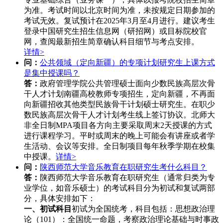
为准。
考试时间以北京时间为准，未按规定日期参加的
考试无效。
复试预计在2025年3月至4月进行。
建议考生
登录中国研究生招生信息网（研招网）或目标院校官
网，查阅最新招生简章确认科目细节与考点安排。
详情>
问：
公共领域（定向新疆）的专项计划研究生上课方式
是集中授课吗？
答：
政府管理学院公共管理硕士面向少数民族高层次骨
干人才计划南疆高校教师专项招生，定向新疆，不再面
向新疆招收其他类型民族骨干计划硕士研究生。在职少
数民族高层次骨干人才计划考生线上签订协议。北师大
非全日制MPA项目各方向主要采取周末2天授课的方式
进行课程学习。平时或周末的晚上可能会有讲座或者学
生活动、会议等安排。全日制项目每年秋季学期在校集
中授课。
详情>
问：
陕西师范大学音乐教育在职研究生考什么科目？
答：
陕西师范大学音乐教育在职研究生（通常归类为专
业学位，如音乐硕士）的考试科目分为初试和复试两部
分，具体安排如下：
一、初试科目
初试为全国统考，科目包括：思想政治理
论（101）‌：全国统一命题，考察政治理论基础与时事政