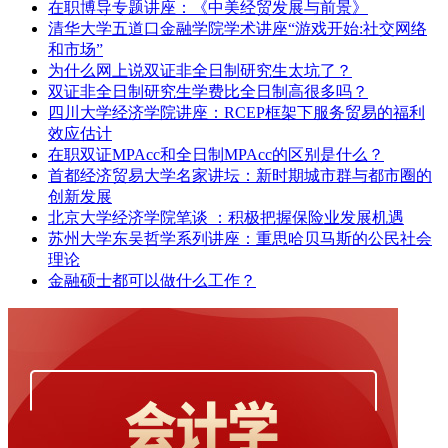
在职博导专题讲座：《中美经贸发展与前景》
清华大学五道口金融学院学术讲座“游戏开始:社交网络
和市场”
为什么网上说双证非全日制研究生太坑了？
双证非全日制研究生学费比全日制高很多吗？
四川大学经济学院讲座：RCEP框架下服务贸易的福利
效应估计
在职双证MPAcc和全日制MPAcc的区别是什么？
首都经济贸易大学名家讲坛：新时期城市群与都市圈的
创新发展
北京大学经济学院笔谈 ：积极把握保险业发展机遇
苏州大学东吴哲学系列讲座：重思哈贝马斯的公民社会
理论
金融硕士都可以做什么工作？