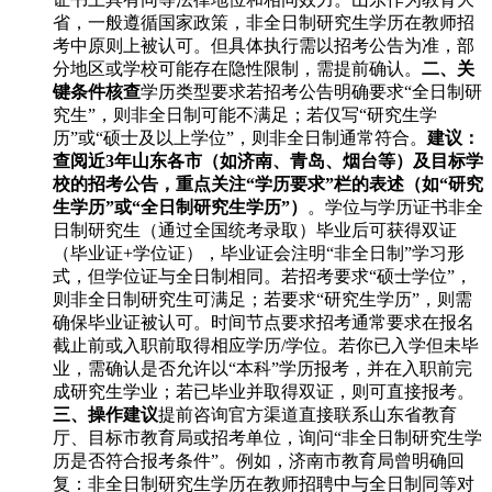
省，一般遵循国家政策，非全日制研究生学历在教师招
考中原则上被认可。但具体执行需以招考公告为准，部
分地区或学校可能存在隐性限制，需提前确认。
二、关
键条件核查
学历类型要求若招考公告明确要求“全日制研
究生”，则非全日制可能不满足；若仅写“研究生学
历”或“硕士及以上学位”，则非全日制通常符合。
建议：
查阅近3年山东各市（如济南、青岛、烟台等）及目标学
校的招考公告，重点关注“学历要求”栏的表述（如“研究
生学历”或“全日制研究生学历”）
。学位与学历证书非全
日制研究生（通过全国统考录取）毕业后可获得双证
（毕业证+学位证），毕业证会注明“非全日制”学习形
式，但学位证与全日制相同。若招考要求“硕士学位”，
则非全日制研究生可满足；若要求“研究生学历”，则需
确保毕业证被认可。时间节点要求招考通常要求在报名
截止前或入职前取得相应学历/学位。若你已入学但未毕
业，需确认是否允许以“本科”学历报考，并在入职前完
成研究生学业；若已毕业并取得双证，则可直接报考。
三、操作建议
提前咨询官方渠道直接联系山东省教育
厅、目标市教育局或招考单位，询问“非全日制研究生学
历是否符合报考条件”。例如，济南市教育局曾明确回
复：非全日制研究生学历在教师招聘中与全日制同等对