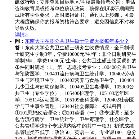
建议行动
：立即查阅目标地区/学校最新招考公告；电话
咨询教育局或招考单位确认政策；确保在职读研期间完
成所有学业要求，及时取得证书。通过以上步骤，可最
大程度确保你的报考资格符合要求，避免因信息不对称
导致失败。
详情>
问：
东南大学在职公共卫生硕士学费大概每年多少？
答：
东南大学公共卫生硕士研究生收费情况：全日制硕
士研究生学制3年，学费10000元/生/年；非全日制研究生
学制3年，学费15000元/生/年；公共卫生硕士接受调剂的
条件同时满足：1、第一志愿报考专业：100400公共卫生
与预防医学、100401流行病与卫生统计学、100402劳动
卫生与环境卫生学、100403营养与食品卫生学、100404
儿少卫生与妇幼保健学、100405卫生毒理学、105300公
共卫生（专业学位）、105400护理学、105103老年医
学、105114运动医学、105109全科医学、120402社会医
学与卫生事业管理、120404社会保障2、初试科目：
①101思想政治理论；②201英语（一）③专业课：至少
包含流行病学、卫生统计学、卫生毒理学、社会医学、
公共管理学这5个专业课内容中的其中一项3）初试成绩
非管理类不低于：政治50、英语一50、专业课180、总分
347；初试成绩管理类不低于：政治55、英语一55、专业