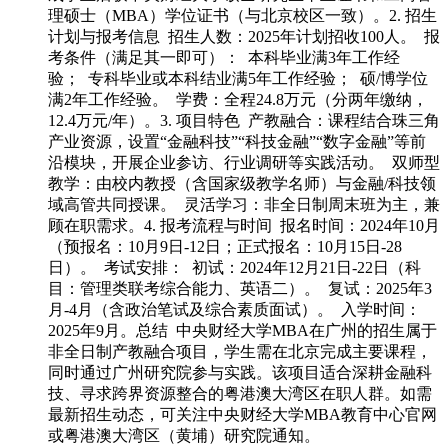
理硕士（MBA）学位证书（与北京校区一致）。2. 招生
计划与报考信息 招生人数：2025年计划招收100人。 报
考条件（满足其一即可）： 本科毕业满3年工作经
验； 专科毕业或本科结业满5年工作经验； 硕/博学位
满2年工作经验。 学费：全程24.8万元（分两年缴纳，
12.4万元/年）。3. 项目特色 产教融合：课程结合珠三角
产业资源，设置“金融科技”“科技金融”“数字金融”等前
沿模块，开展企业参访、行业调研等实践活动。 双师型
教学：由校内教授（含国家级教学名师）与金融/科技领
域高管共同授课。 灵活学习：非全日制周末班为主，兼
顾在职需求。4. 报考流程与时间 报名时间：2024年10月
（预报名：10月9日-12日；正式报名：10月15日-28
日）。 考试安排： 初试：2024年12月21日-22日（科
目：管理类联考综合能力、英语二）。 复试：2025年3
月-4月（含政治笔试及综合素质面试）。 入学时间：
2025年9月。总结 中央财经大学MBA在广州的招生属于
非全日制产教融合项目，学生需在北京完成主要课程，
同时通过广州研究院参与实践。该项目适合深耕金融科
技、寻求跨界资源整合的粤港澳大湾区在职人群。如需
最新招生动态，可关注中央财经大学MBA教育中心官网
或粤港澳大湾区（黄埔）研究院通知。