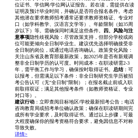
位证书、学信网/学位网认证报告。若在读，需提供在读
证明及预计毕业时间，并确认是否符合报名条件。考虑
其他潜在要求教师招考通常还要求教师资格证、专业对
口（如学科教学、汉语言文学等）、年龄限制（如35周
岁以下）等。需确保同时满足这些条件。
四、风险与注
意事项
隐性歧视风险：尽管政策支持，但部分学校或岗
位可能更倾向全日制毕业生。建议优先选择明确接受非
全日制的岗位，或通过电话咨询确认。政策变化风险：
关注山东省及教育部最新政策，如2025年是否有新规调
整非全日制学历的认可度。时间成本：在职读研需2-3
年，需平衡工作与学习，确保按时取得证书。
总结
：可
以报考，但需满足以下条件：非全日制研究生学历被招
考公告认可（无“全日制”限制）；在报名截止前或入职
前取得双证；满足其他报考条件（如教师资格证、专业
对口等）。
建议行动
：立即查阅目标地区/学校最新招考公告；电话
咨询教育局或招考单位确认政策；确保在职读研期间完
成所有学业要求，及时取得证书。通过以上步骤，可最
大程度确保你的报考资格符合要求，避免因信息不对称
导致失败。
详情>