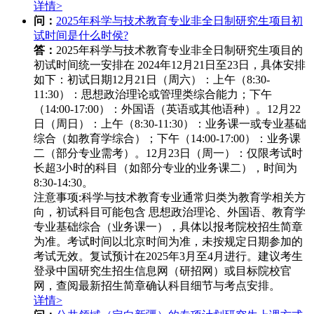
详情>
问：
2025年科学与技术教育专业非全日制研究生项目初
试时间是什么时侯?
答：
2025年科学与技术教育专业非全日制研究生项目的
初试时间统一安排在 ‌2024年12月21日至23日‌，具体安排
如下：
初试日期‌
12月21日（周六）‌：
上午（8:30-
11:30）：思想政治理论或管理类综合能力；
下午
（14:00-17:00）：外国语（英语或其他语种）。
12月22
日（周日）‌：
上午（8:30-11:30）：业务课一或专业基础
综合（如教育学综合）；
下午（14:00-17:00）：业务课
二（部分专业需考）。
12月23日（周一）‌：
仅限考试时
长超3小时的科目（如部分专业的业务课二），时间为
8:30-14:30。
注意事项‌:
科学与技术教育专业通常归类为教育学相关方
向，初试科目可能包含 ‌思想政治理论、外国语、教育学
专业基础综合‌（业务课一），具体以报考院校招生简章
为准。
考试时间以北京时间为准，未按规定日期参加的
考试无效。
复试预计在2025年3月至4月进行。
建议考生
登录中国研究生招生信息网（研招网）或目标院校官
网，查阅最新招生简章确认科目细节与考点安排。
详情>