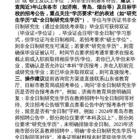
历”或“硕士及以上学位”，则非全日制通常符合。
建议：
查阅近3年山东各市（如济南、青岛、烟台等）及目标学
校的招考公告，重点关注“学历要求”栏的表述（如“研究
生学历”或“全日制研究生学历”）
。学位与学历证书非全
日制研究生（通过全国统考录取）毕业后可获得双证
（毕业证+学位证），毕业证会注明“非全日制”学习形
式，但学位证与全日制相同。若招考要求“硕士学位”，
则非全日制研究生可满足；若要求“研究生学历”，则需
确保毕业证被认可。时间节点要求招考通常要求在报名
截止前或入职前取得相应学历/学位。若你已入学但未毕
业，需确认是否允许以“本科”学历报考，并在入职前完
成研究生学业；若已毕业并取得双证，则可直接报考。
三、操作建议
提前咨询官方渠道直接联系山东省教育
厅、目标市教育局或招考单位，询问“非全日制研究生学
历是否符合报考条件”。例如，济南市教育局曾明确回
复：非全日制研究生学历在教师招聘中与全日制同等对
待。关注招考公告细节重点查看公告中的“报考条件”部
分，留意是否有“全日制”字样。例如：2024年青岛市教
师招聘公告中，部分岗位仅要求“本科及以上”，部分岗
位要求“研究生学历”，未明确排除非全日制。2023年济
南市部分区县教师招聘中，明确“非全日制研究生学历与
全日制同等对待”。准备证明材料报名时需提供学历/学