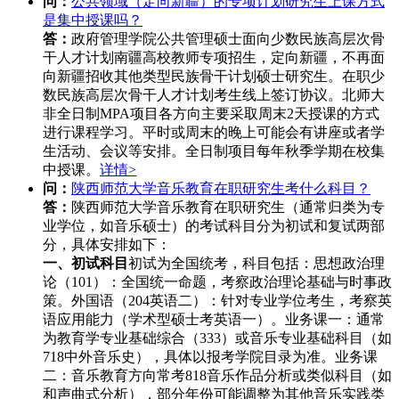
问：
公共领域（定向新疆）的专项计划研究生上课方式
是集中授课吗？
答：
政府管理学院公共管理硕士面向少数民族高层次骨
干人才计划南疆高校教师专项招生，定向新疆，不再面
向新疆招收其他类型民族骨干计划硕士研究生。在职少
数民族高层次骨干人才计划考生线上签订协议。北师大
非全日制MPA项目各方向主要采取周末2天授课的方式
进行课程学习。平时或周末的晚上可能会有讲座或者学
生活动、会议等安排。全日制项目每年秋季学期在校集
中授课。
详情>
问：
陕西师范大学音乐教育在职研究生考什么科目？
答：
陕西师范大学音乐教育在职研究生（通常归类为专
业学位，如音乐硕士）的考试科目分为初试和复试两部
分，具体安排如下：
一、初试科目
初试为全国统考，科目包括：思想政治理
论（101）‌：全国统一命题，考察政治理论基础与时事政
策。外国语（204英语二）‌：针对专业学位考生，考察英
语应用能力（学术型硕士考英语一）。业务课一‌：通常
为‌教育学专业基础综合（333）‌或‌音乐专业基础科目‌（如
718中外音乐史），具体以报考学院目录为准。业务课
二‌：音乐教育方向常考‌818音乐作品分析‌或类似科目（如
和声曲式分析），部分年份可能调整为其他音乐实践类