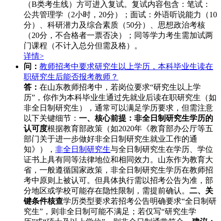
（B类考生线）方可进入复试。复试内容包含：笔试：
公共管理学（2小时，20分）；面试：外语听说能力（10
分）、科研潜力及综合素质（50分）、思想政治考核
（20分，不合格者一票否决）；同等学力考生需加试两
门课程（不计入总分但需及格）。
详情>
问：
教师招考中要求研究生以上学历，本科毕业生读在
职研究生后能否报考教师？
答：
在山东教师招考中，若岗位要求“研究生以上学
历”，你作为本科毕业生通过先就业后读在职研究生（如
非全日制研究生），通常可以满足学历要求，但需注意
以下关键细节：
一、核心前提：非全日制研究生学历的
认可度
根据教育部政策（如2020年《教育部办公厅等五
部门关于进一步做好非全日制研究生就业工作的通
知》），
非全日制研究生
与全日制研究生在学历、学位
证书上具有同等法律地位和相同效力。山东作为教育大
省，一般遵循国家政策，非全日制研究生学历在教师招
考中原则上被认可。但具体执行需以招考公告为准，部
分地区或学校可能存在隐性限制，需提前确认。
二、关
键条件核查
学历类型要求若招考公告明确要求“全日制研
究生”，则非全日制可能不满足；若仅写“研究生学