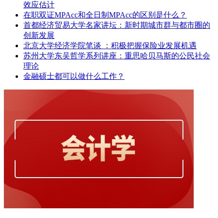
效应估计
在职双证MPAcc和全日制MPAcc的区别是什么？
首都经济贸易大学名家讲坛：新时期城市群与都市圈的
创新发展
北京大学经济学院笔谈 ：积极把握保险业发展机遇
苏州大学东吴哲学系列讲座：重思哈贝马斯的公民社会
理论
金融硕士都可以做什么工作？