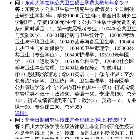
问：
东南大学在职公共卫生硕士学费大概每年多少？
答：
东南大学公共卫生硕士研究生收费情况：全日制硕
士研究生学制3年，学费10000元/生/年；非全日制研究生
学制3年，学费15000元/生/年；公共卫生硕士接受调剂的
条件同时满足：1、第一志愿报考专业：100400公共卫生
与预防医学、100401流行病与卫生统计学、100402劳动
卫生与环境卫生学、100403营养与食品卫生学、100404
儿少卫生与妇幼保健学、100405卫生毒理学、105300公
共卫生（专业学位）、105400护理学、105103老年医
学、105114运动医学、105109全科医学、120402社会医
学与卫生事业管理、120404社会保障2、初试科目：
①101思想政治理论；②201英语（一）③专业课：至少
包含流行病学、卫生统计学、卫生毒理学、社会医学、
公共管理学这5个专业课内容中的其中一项3）初试成绩
非管理类不低于：政治50、英语一50、专业课180、总分
347；初试成绩管理类不低于：政治55、英语一55、专业
课一90、专业课二90、总分350
详情>
问：
非全日制研究生授课是全程线上(网上)授课吗？
答：
四川大学法学院在职法律硕士非全日制研究生授课
不是全程线上（网上）授课，而是以线下授课为主，具