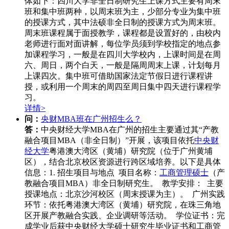
体如下：四川大学非全日制研究生上课方式主要有周末
班和集中班两种，以周末班为主，少部分专业为集中班
的授课方式，其中法硕非全日制的授课方式为周末班。
周末班课程属于面授教学，课程都是设置好的，由校内
老师进行面对面讲解，每位学员须到学校指定的地点参
加课程学习，一般是在四川大学校内，上课时间是在周
六、周日，两个白天，一般是隔周周末上课，计划每月
上课四次。集中班可借助国家法定节假日进行课程讲
授，或利用一个周末的周四至周日集中四天进行课程学
习。
详情>
问：
央财MBA班在广州招生么？
答：
中央财经大学MBA在广州的招生主要通过其“产教
融合项目MBA（非全日制）”开展，该项目依托
中央财
经大学
粤港澳大湾区（黄埔）研究院（位于广州黄埔
区），结合北京校区资源进行跨区域培养。以下是具体
信息：1. 招生项目与地点 项目名称：
工商管理硕士
（产
教融合项目MBA）非全日制研究生。 教学安排： 主要
授课地点：北京沙河校区（周末授课为主）。 广州实践
环节：依托粤港澳大湾区（黄埔）研究院，在珠三角地
区开展产教融合实践、企业调研等活动。 学位证书：完
成学业后获中央财经大学硕士研究生毕业证书和工商管