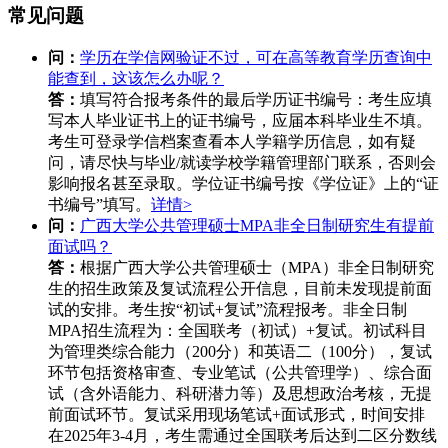
常见问题
问：
学历在学信网验证不过，可在高等教育学历查询中
能查到，这该怎么办呢？
答：
填写符合报考条件的最后学历证书编号：考生应填
写本人毕业证书上的证书编号，应届本科毕业生不填。
考生可登录学信档案查看本人学籍学历信息，如有疑
问，请尽快与毕业/就读学校学籍管理部门联系，否则会
影响报名甚至录取。学位证书编号按《学位证》上的“证
书编号”填写。
详情>
问：
广西大学公共管理硕士MPA非全日制研究生有提前
面试吗？
答：
根据广西大学公共管理硕士（MPA）非全日制研究
生的招生政策及复试流程公开信息，目前未发现提前面
试的安排。考生按“初试+复试”流程报考。非全日制
MPA招生流程为：全国联考（初试）+复试。初试科目
为管理类综合能力（200分）和英语二（100分），复试
环节包括资格审查、专业笔试（公共管理学）、综合面
试（含外语能力、科研潜力等）及思想政治考核，无提
前面试环节。复试采用现场笔试+面试形式，时间安排
在2025年3-4月，考生需通过全国联考后达到二区分数线