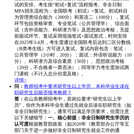
试的安排。考生按“初试+复试”流程报考。非全日制
MPA招生流程为：全国联考（初试）+复试。初试科目
为管理类综合能力（200分）和英语二（100分），复试
环节包括资格审查、专业笔试（公共管理学）、综合面
试（含外语能力、科研潜力等）及思想政治考核，无提
前面试环节。复试采用现场笔试+面试形式，时间安排
在2025年3-4月，考生需通过全国联考后达到二区分数线
（B类考生线）方可进入复试。复试内容包含：笔试：
公共管理学（2小时，20分）；面试：外语听说能力（10
分）、科研潜力及综合素质（50分）、思想政治考核
（20分，不合格者一票否决）；同等学力考生需加试两
门课程（不计入总分但需及格）。
详情>
问：
教师招考中要求研究生以上学历，本科毕业生读在
职研究生后能否报考教师？
答：
在山东教师招考中，若岗位要求“研究生以上学
历”，你作为本科毕业生通过先就业后读在职研究生（如
非全日制研究生），通常可以满足学历要求，但需注意
以下关键细节：
一、核心前提：非全日制研究生学历的
认可度
根据教育部政策（如2020年《教育部办公厅等五
部门关于进一步做好非全日制研究生就业工作的通