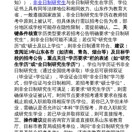
知》），
非全日制研究生
与全日制研究生在学历、学位
证书上具有同等法律地位和相同效力。山东作为教育大
省，一般遵循国家政策，非全日制研究生学历在教师招
考中原则上被认可。但具体执行需以招考公告为准，部
分地区或学校可能存在隐性限制，需提前确认。
二、关
键条件核查
学历类型要求若招考公告明确要求“全日制研
究生”，则非全日制可能不满足；若仅写“研究生学
历”或“硕士及以上学位”，则非全日制通常符合。
建议：
查阅近3年山东各市（如济南、青岛、烟台等）及目标学
校的招考公告，重点关注“学历要求”栏的表述（如“研究
生学历”或“全日制研究生学历”）
。学位与学历证书非全
日制研究生（通过全国统考录取）毕业后可获得双证
（毕业证+学位证），毕业证会注明“非全日制”学习形
式，但学位证与全日制相同。若招考要求“硕士学位”，
则非全日制研究生可满足；若要求“研究生学历”，则需
确保毕业证被认可。时间节点要求招考通常要求在报名
截止前或入职前取得相应学历/学位。若你已入学但未毕
业，需确认是否允许以“本科”学历报考，并在入职前完
成研究生学业；若已毕业并取得双证，则可直接报考。
三、操作建议
提前咨询官方渠道直接联系山东省教育
厅、目标市教育局或招考单位，询问“非全日制研究生学