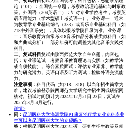
一、初试科目
初试为全国统考，科目包括：思想政治理
论（101）‌：全国统一命题，考察政治理论基础与时事政
策。外国语（204英语二）‌：针对专业学位考生，考察英
语应用能力（学术型硕士考英语一）。业务课一‌：通常
为‌教育学专业基础综合（333）‌或‌音乐专业基础科目‌（如
718中外音乐史），具体以报考学院目录为准。业务课
二‌：音乐教育方向常考‌818音乐作品分析‌或类似科目（如
和声曲式分析），部分年份可能调整为其他音乐实践类
科目。
二、复试科目
复试由陕西师范大学自主命题，内容包
括：专业课笔试‌：考察音乐教育理论与实践（如教学法
或专项技能）。综合素质面试‌：评估专业素养、教学能
力与研究潜力。英语口语及听力测试‌：检验外语交流能
力。
注意事项
：科目代码（如718、818）以当年招生简章为
准，建议考前登录陕西师范大学研究生招生网或研招网
核对。初试时间预计为2024年12月21日-23日，复试在
2025年3月-4月进行。
详情>
问：
昆明医科大学海源学院PT康复治疗学专业专科毕业
生可以考昆明医科大学的专硕吗？
答：
根据昆明医科大学2025年硕士研究生招生政策及相