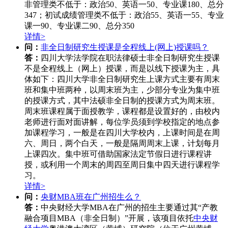
非管理类不低于：政治50、英语一50、专业课180、总分
347；初试成绩管理类不低于：政治55、英语一55、专业
课一90、专业课二90、总分350
详情>
问：
非全日制研究生授课是全程线上(网上)授课吗？
答：
四川大学法学院在职法律硕士非全日制研究生授课
不是全程线上（网上）授课，而是以线下授课为主，具
体如下：四川大学非全日制研究生上课方式主要有周末
班和集中班两种，以周末班为主，少部分专业为集中班
的授课方式，其中法硕非全日制的授课方式为周末班。
周末班课程属于面授教学，课程都是设置好的，由校内
老师进行面对面讲解，每位学员须到学校指定的地点参
加课程学习，一般是在四川大学校内，上课时间是在周
六、周日，两个白天，一般是隔周周末上课，计划每月
上课四次。集中班可借助国家法定节假日进行课程讲
授，或利用一个周末的周四至周日集中四天进行课程学
习。
详情>
问：
央财MBA班在广州招生么？
答：
中央财经大学MBA在广州的招生主要通过其“产教
融合项目MBA（非全日制）”开展，该项目依托
中央财