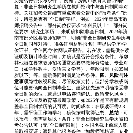
历是否符合报考条件”。例如，济南市教育局曾明确回
复：非全日制研究生学历在教师招聘中与全日制同等对
待。关注招考公告细节重点查看公告中的“报考条件”部
分，留意是否有“全日制”字样。例如：2024年青岛市教
师招聘公告中，部分岗位仅要求“本科及以上”，部分岗
位要求“研究生学历”，未明确排除非全日制。2023年济
南市部分区县教师招聘中，明确“非全日制研究生学历与
全日制同等对待”。准备证明材料报名时需提供学历/学
位证书、学信网/学位网认证报告。若在读，需提供在读
证明及预计毕业时间，并确认是否符合报名条件。考虑
其他潜在要求教师招考通常还要求教师资格证、专业对
口（如学科教学、汉语言文学等）、年龄限制（如35周
岁以下）等。需确保同时满足这些条件。
四、风险与注
意事项
隐性歧视风险：尽管政策支持，但部分学校或岗
位可能更倾向全日制毕业生。建议优先选择明确接受非
全日制的岗位，或通过电话咨询确认。政策变化风险：
关注山东省及教育部最新政策，如2025年是否有新规调
整非全日制学历的认可度。时间成本：在职读研需2-3
年，需平衡工作与学习，确保按时取得证书。
总结
：可
以报考，但需满足以下条件：非全日制研究生学历被招
考公告认可（无“全日制”限制）；在报名截止前或入职
前取得双证；满足其他报考条件（如教师资格证、专业