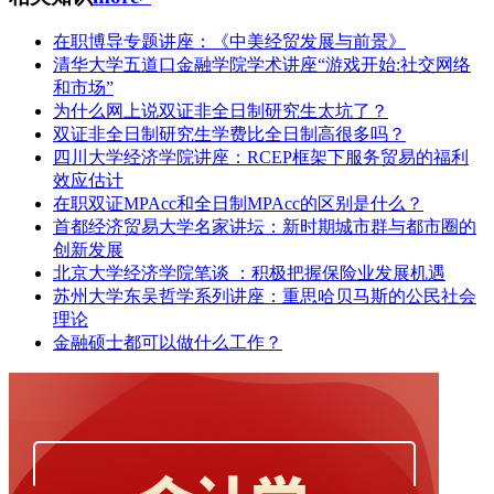
在职博导专题讲座：《中美经贸发展与前景》
清华大学五道口金融学院学术讲座“游戏开始:社交网络
和市场”
为什么网上说双证非全日制研究生太坑了？
双证非全日制研究生学费比全日制高很多吗？
四川大学经济学院讲座：RCEP框架下服务贸易的福利
效应估计
在职双证MPAcc和全日制MPAcc的区别是什么？
首都经济贸易大学名家讲坛：新时期城市群与都市圈的
创新发展
北京大学经济学院笔谈 ：积极把握保险业发展机遇
苏州大学东吴哲学系列讲座：重思哈贝马斯的公民社会
理论
金融硕士都可以做什么工作？