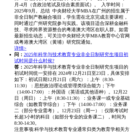
月-4月（含政治笔试及综合素质面试）。 入学时间：
2025年9月。总结 中央财经大学MBA在广州的招生属于
非全日制产教融合项目，学生需在北京完成主要课程，
同时通过广州研究院参与实践。该项目适合深耕金融科
技、寻求跨界资源整合的粤港澳大湾区在职人群。如需
最新招生动态，可关注中央财经大学MBA教育中心官网
或粤港澳大湾区（黄埔）研究院通知。
详情>
问：
2025年科学与技术教育专业非全日制研究生项目初
试时间是什么时侯?
答：
2025年科学与技术教育专业非全日制研究生项目的
初试时间统一安排在 ‌2024年12月21日至23日‌，具体安排
如下：
初试日期‌
12月21日（周六）‌：
上午（8:30-
11:30）：思想政治理论或管理类综合能力；
下午
（14:00-17:00）：外国语（英语或其他语种）。
12月22
日（周日）‌：
上午（8:30-11:30）：业务课一或专业基础
综合（如教育学综合）；
下午（14:00-17:00）：业务课
二（部分专业需考）。
12月23日（周一）‌：
仅限考试时
长超3小时的科目（如部分专业的业务课二），时间为
8:30-14:30。
注意事项‌:
科学与技术教育专业通常归类为教育学相关方