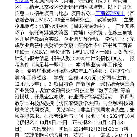
经大学
粤港澳大湾区（黄埔）研究院（位于广州黄埔
区），结合北京校区资源进行跨区域培养。以下是具体
信息：1. 招生项目与地点 项目名称：
工商管理硕士
（产
教融合项目MBA）非全日制研究生。 教学安排： 主要
授课地点：北京沙河校区（周末授课为主）。 广州实践
环节：依托粤港澳大湾区（黄埔）研究院，在珠三角地
区开展产教融合实践、企业调研等活动。 学位证书：完
成学业后获中央财经大学硕士研究生毕业证书和工商管
理硕士（MBA）学位证书（与北京校区一致）。2. 招生
计划与报考信息 招生人数：2025年计划招收100人。 报
考条件（满足其一即可）： 本科毕业满3年工作经
验； 专科毕业或本科结业满5年工作经验； 硕/博学位
满2年工作经验。 学费：全程24.8万元（分两年缴纳，
12.4万元/年）。3. 项目特色 产教融合：课程结合珠三角
产业资源，设置“金融科技”“科技金融”“数字金融”等前
沿模块，开展企业参访、行业调研等实践活动。 双师型
教学：由校内教授（含国家级教学名师）与金融/科技领
域高管共同授课。 灵活学习：非全日制周末班为主，兼
顾在职需求。4. 报考流程与时间 报名时间：2024年10月
（预报名：10月9日-12日；正式报名：10月15日-28
日）。 考试安排： 初试：2024年12月21日-22日（科
目：管理类联考综合能力、英语二）。 复试：2025年3