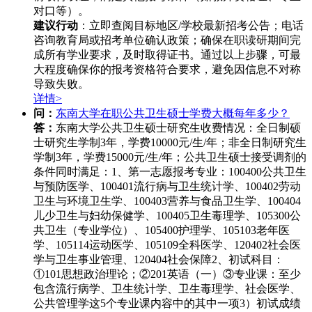
对口等）。
建议行动
：立即查阅目标地区/学校最新招考公告；电话
咨询教育局或招考单位确认政策；确保在职读研期间完
成所有学业要求，及时取得证书。通过以上步骤，可最
大程度确保你的报考资格符合要求，避免因信息不对称
导致失败。
详情>
问：
东南大学在职公共卫生硕士学费大概每年多少？
答：
东南大学公共卫生硕士研究生收费情况：全日制硕
士研究生学制3年，学费10000元/生/年；非全日制研究生
学制3年，学费15000元/生/年；公共卫生硕士接受调剂的
条件同时满足：1、第一志愿报考专业：100400公共卫生
与预防医学、100401流行病与卫生统计学、100402劳动
卫生与环境卫生学、100403营养与食品卫生学、100404
儿少卫生与妇幼保健学、100405卫生毒理学、105300公
共卫生（专业学位）、105400护理学、105103老年医
学、105114运动医学、105109全科医学、120402社会医
学与卫生事业管理、120404社会保障2、初试科目：
①101思想政治理论；②201英语（一）③专业课：至少
包含流行病学、卫生统计学、卫生毒理学、社会医学、
公共管理学这5个专业课内容中的其中一项3）初试成绩