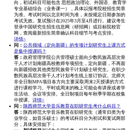
向，初试科目可能包含 ‌思想政治理论、外国语、教育学
专业基础综合‌（业务课一），具体以报考院校招生简章
为准。
考试时间以北京时间为准，未按规定日期参加的
考试无效。
复试预计在2025年3月至4月进行。
建议考生
登录中国研究生招生信息网（研招网）或目标院校官
网，查阅最新招生简章确认科目细节与考点安排。
详情>
问：
公共领域（定向新疆）的专项计划研究生上课方式
是集中授课吗？
答：
政府管理学院公共管理硕士面向少数民族高层次骨
干人才计划南疆高校教师专项招生，定向新疆，不再面
向新疆招收其他类型民族骨干计划硕士研究生。在职少
数民族高层次骨干人才计划考生线上签订协议。北师大
非全日制MPA项目各方向主要采取周末2天授课的方式
进行课程学习。平时或周末的晚上可能会有讲座或者学
生活动、会议等安排。全日制项目每年秋季学期在校集
中授课。
详情>
问：
陕西师范大学音乐教育在职研究生考什么科目？
答：
陕西师范大学音乐教育在职研究生（通常归类为专
业学位，如音乐硕士）的考试科目分为初试和复试两部
分，具体安排如下：