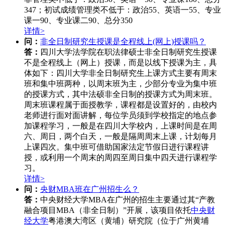
347；初试成绩管理类不低于：政治55、英语一55、专业
课一90、专业课二90、总分350
详情>
问：
非全日制研究生授课是全程线上(网上)授课吗？
答：
四川大学法学院在职法律硕士非全日制研究生授课
不是全程线上（网上）授课，而是以线下授课为主，具
体如下：四川大学非全日制研究生上课方式主要有周末
班和集中班两种，以周末班为主，少部分专业为集中班
的授课方式，其中法硕非全日制的授课方式为周末班。
周末班课程属于面授教学，课程都是设置好的，由校内
老师进行面对面讲解，每位学员须到学校指定的地点参
加课程学习，一般是在四川大学校内，上课时间是在周
六、周日，两个白天，一般是隔周周末上课，计划每月
上课四次。集中班可借助国家法定节假日进行课程讲
授，或利用一个周末的周四至周日集中四天进行课程学
习。
详情>
问：
央财MBA班在广州招生么？
答：
中央财经大学MBA在广州的招生主要通过其“产教
融合项目MBA（非全日制）”开展，该项目依托
中央财
经大学
粤港澳大湾区（黄埔）研究院（位于广州黄埔