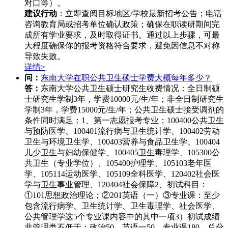
对口等）。
建议行动
：立即查阅目标地区/学校最新招考公告；电话
咨询教育局或招考单位确认政策；确保在职读研期间完
成所有学业要求，及时取得证书。通过以上步骤，可最
大程度确保你的报考资格符合要求，避免因信息不对称
导致失败。
详情>
问：
东南大学在职公共卫生硕士学费大概每年多少？
答：
东南大学公共卫生硕士研究生收费情况：全日制硕
士研究生学制3年，学费10000元/生/年；非全日制研究生
学制3年，学费15000元/生/年；公共卫生硕士接受调剂的
条件同时满足：1、第一志愿报考专业：100400公共卫生
与预防医学、100401流行病与卫生统计学、100402劳动
卫生与环境卫生学、100403营养与食品卫生学、100404
儿少卫生与妇幼保健学、100405卫生毒理学、105300公
共卫生（专业学位）、105400护理学、105103老年医
学、105114运动医学、105109全科医学、120402社会医
学与卫生事业管理、120404社会保障2、初试科目：
①101思想政治理论；②201英语（一）③专业课：至少
包含流行病学、卫生统计学、卫生毒理学、社会医学、
公共管理学这5个专业课内容中的其中一项3）初试成绩
非管理类不低于：政治50、英语一50、专业课180、总分