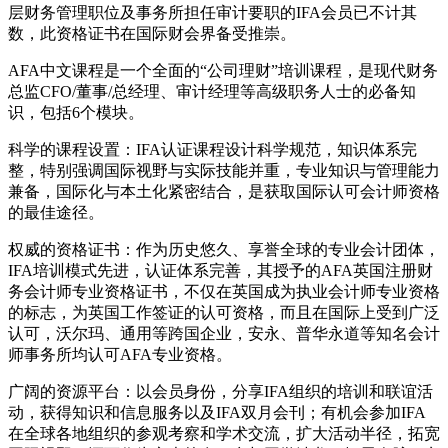
层财务管理职位及事务所担任审计要职的IFA会员已不计其
数，此资格证书在国际财会界备受推崇。
AFA中文课程是一个全面的“公司理财”培训课程，是现代财务
总监CFO/董事/总经理、审计经理等高级职务人士的必备知
识，包括6个模块。
科学的课程设置：IFA认证课程设计科学规范，知识体系完
整，特别强调国际视野与实际技能并重，专业知识与管理能力
兼备，国际化与本土化紧密结合，是获取国际认可会计师资格
的最佳途径。
权威的资格证书：作为历史悠久、享誉全球的专业会计团体，
IFA培训模式先进，认证体系完善，其授予的AFA英国注册财
务会计师专业资格证书，不仅在英国成为执业会计师专业资格
的标志，为英国工作签证的认可资格，而且在国际上受到广泛
认可，沃尔玛、通用等跨国企业，安永、普华永道等知名会计
师事务所均认可AFA专业资格。
广阔的资源平台：以会员身份，分享IFA组织的培训和联谊活
动，获得知识和信息服务以及IFA双月会刊；有机会参加IFA
在全球各地组织的参观考察和学术交流，扩大活动半径，拓宽