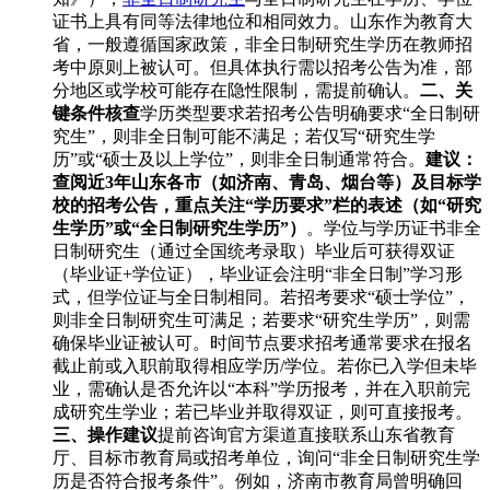
证书上具有同等法律地位和相同效力。山东作为教育大
省，一般遵循国家政策，非全日制研究生学历在教师招
考中原则上被认可。但具体执行需以招考公告为准，部
分地区或学校可能存在隐性限制，需提前确认。
二、关
键条件核查
学历类型要求若招考公告明确要求“全日制研
究生”，则非全日制可能不满足；若仅写“研究生学
历”或“硕士及以上学位”，则非全日制通常符合。
建议：
查阅近3年山东各市（如济南、青岛、烟台等）及目标学
校的招考公告，重点关注“学历要求”栏的表述（如“研究
生学历”或“全日制研究生学历”）
。学位与学历证书非全
日制研究生（通过全国统考录取）毕业后可获得双证
（毕业证+学位证），毕业证会注明“非全日制”学习形
式，但学位证与全日制相同。若招考要求“硕士学位”，
则非全日制研究生可满足；若要求“研究生学历”，则需
确保毕业证被认可。时间节点要求招考通常要求在报名
截止前或入职前取得相应学历/学位。若你已入学但未毕
业，需确认是否允许以“本科”学历报考，并在入职前完
成研究生学业；若已毕业并取得双证，则可直接报考。
三、操作建议
提前咨询官方渠道直接联系山东省教育
厅、目标市教育局或招考单位，询问“非全日制研究生学
历是否符合报考条件”。例如，济南市教育局曾明确回