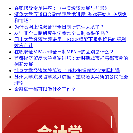
在职博导专题讲座：《中美经贸发展与前景》
清华大学五道口金融学院学术讲座“游戏开始:社交网络
和市场”
为什么网上说双证非全日制研究生太坑了？
双证非全日制研究生学费比全日制高很多吗？
四川大学经济学院讲座：RCEP框架下服务贸易的福利
效应估计
在职双证MPAcc和全日制MPAcc的区别是什么？
首都经济贸易大学名家讲坛：新时期城市群与都市圈的
创新发展
北京大学经济学院笔谈 ：积极把握保险业发展机遇
苏州大学东吴哲学系列讲座：重思哈贝马斯的公民社会
理论
金融硕士都可以做什么工作？