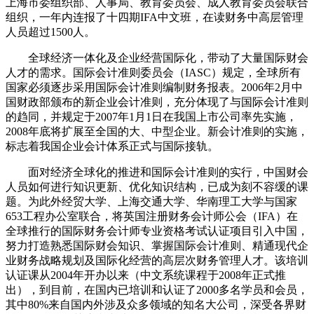
上海市委组织部、人事局、教育委员会、成人教育委员会联合
组织，一年内连报了十四期IFA中文班，在读财务中高层管理
人员超过1500人。
全球经济一体化及企业经营国际化，带动了大量国际财会
人才的需求。国际会计准则委员会（IASC）规定，全球所有
国家必须逐步采用国际会计准则编制财务报表。2006年2月中
国财政部颁布的新企业会计准则，充分体现了与国际会计准则
的趋同，并规定于2007年1月1日在我国上市公司率先实施，
2008年底将扩展至全国的大、中型企业。新会计准则的实施，
标志着我国企业会计体系正式与国际接轨。
面对经济全球化的推进和国际会计准则的实行，中国财会
人员如何进行知识更新、优化知识结构，已成为刻不容缓的课
题。为此外经贸大学、上海交通大学、华南理工大学与国家
653工程办公室联合，将英国注册财务会计师公会（IFA）在
全球推行的国际财务会计师专业资格考试认证项目引入中国，
努力打造熟悉国际财会知识、掌握国际会计准则、精通现代企
业财务战略规划及国际化经营的高层次财务管理人才。该培训
认证课从2004年开办以来（中文系统课程于2008年正式推
出），到目前，在国内已培训和认证了2000多名学员和会员，
其中80%来自国内外涉及众多领域的知名大公司，深受各界财