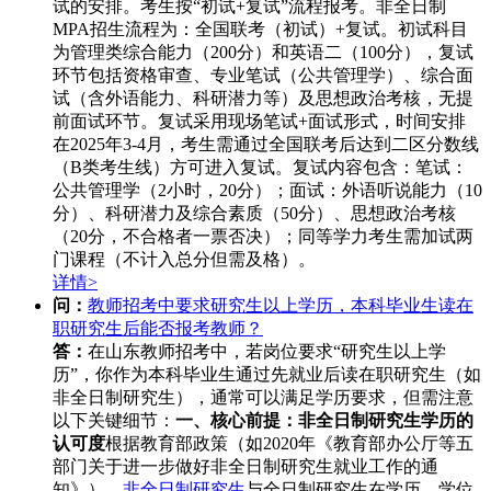
试的安排。考生按“初试+复试”流程报考。非全日制
MPA招生流程为：全国联考（初试）+复试。初试科目
为管理类综合能力（200分）和英语二（100分），复试
环节包括资格审查、专业笔试（公共管理学）、综合面
试（含外语能力、科研潜力等）及思想政治考核，无提
前面试环节。复试采用现场笔试+面试形式，时间安排
在2025年3-4月，考生需通过全国联考后达到二区分数线
（B类考生线）方可进入复试。复试内容包含：笔试：
公共管理学（2小时，20分）；面试：外语听说能力（10
分）、科研潜力及综合素质（50分）、思想政治考核
（20分，不合格者一票否决）；同等学力考生需加试两
门课程（不计入总分但需及格）。
详情>
问：
教师招考中要求研究生以上学历，本科毕业生读在
职研究生后能否报考教师？
答：
在山东教师招考中，若岗位要求“研究生以上学
历”，你作为本科毕业生通过先就业后读在职研究生（如
非全日制研究生），通常可以满足学历要求，但需注意
以下关键细节：
一、核心前提：非全日制研究生学历的
认可度
根据教育部政策（如2020年《教育部办公厅等五
部门关于进一步做好非全日制研究生就业工作的通
知》），
非全日制研究生
与全日制研究生在学历、学位