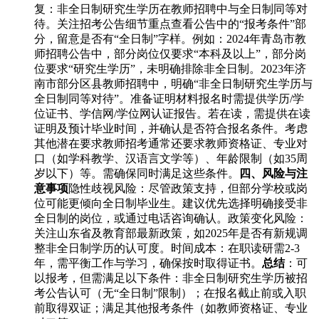
复：非全日制研究生学历在教师招聘中与全日制同等对
待。关注招考公告细节重点查看公告中的“报考条件”部
分，留意是否有“全日制”字样。例如：2024年青岛市教
师招聘公告中，部分岗位仅要求“本科及以上”，部分岗
位要求“研究生学历”，未明确排除非全日制。2023年济
南市部分区县教师招聘中，明确“非全日制研究生学历与
全日制同等对待”。准备证明材料报名时需提供学历/学
位证书、学信网/学位网认证报告。若在读，需提供在读
证明及预计毕业时间，并确认是否符合报名条件。考虑
其他潜在要求教师招考通常还要求教师资格证、专业对
口（如学科教学、汉语言文学等）、年龄限制（如35周
岁以下）等。需确保同时满足这些条件。
四、风险与注
意事项
隐性歧视风险：尽管政策支持，但部分学校或岗
位可能更倾向全日制毕业生。建议优先选择明确接受非
全日制的岗位，或通过电话咨询确认。政策变化风险：
关注山东省及教育部最新政策，如2025年是否有新规调
整非全日制学历的认可度。时间成本：在职读研需2-3
年，需平衡工作与学习，确保按时取得证书。
总结
：可
以报考，但需满足以下条件：非全日制研究生学历被招
考公告认可（无“全日制”限制）；在报名截止前或入职
前取得双证；满足其他报考条件（如教师资格证、专业