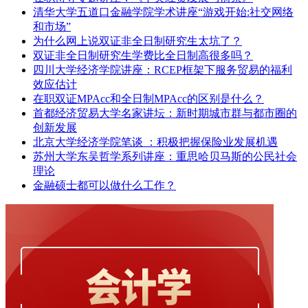
清华大学五道口金融学院学术讲座“游戏开始:社交网络
和市场”
为什么网上说双证非全日制研究生太坑了？
双证非全日制研究生学费比全日制高很多吗？
四川大学经济学院讲座：RCEP框架下服务贸易的福利
效应估计
在职双证MPAcc和全日制MPAcc的区别是什么？
首都经济贸易大学名家讲坛：新时期城市群与都市圈的
创新发展
北京大学经济学院笔谈 ：积极把握保险业发展机遇
苏州大学东吴哲学系列讲座：重思哈贝马斯的公民社会
理论
金融硕士都可以做什么工作？