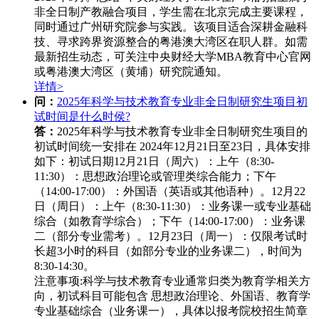
非全日制产教融合项目，学生需在北京完成主要课程，
同时通过广州研究院参与实践。该项目适合深耕金融科
技、寻求跨界资源整合的粤港澳大湾区在职人群。如需
最新招生动态，可关注中央财经大学MBA教育中心官网
或粤港澳大湾区（黄埔）研究院通知。
详情>
问：
2025年科学与技术教育专业非全日制研究生项目初
试时间是什么时侯?
答：
2025年科学与技术教育专业非全日制研究生项目的
初试时间统一安排在 ‌2024年12月21日至23日‌，具体安排
如下：
初试日期‌
12月21日（周六）‌：
上午（8:30-
11:30）：思想政治理论或管理类综合能力；
下午
（14:00-17:00）：外国语（英语或其他语种）。
12月22
日（周日）‌：
上午（8:30-11:30）：业务课一或专业基础
综合（如教育学综合）；
下午（14:00-17:00）：业务课
二（部分专业需考）。
12月23日（周一）‌：
仅限考试时
长超3小时的科目（如部分专业的业务课二），时间为
8:30-14:30。
注意事项‌:
科学与技术教育专业通常归类为教育学相关方
向，初试科目可能包含 ‌思想政治理论、外国语、教育学
专业基础综合‌（业务课一），具体以报考院校招生简章