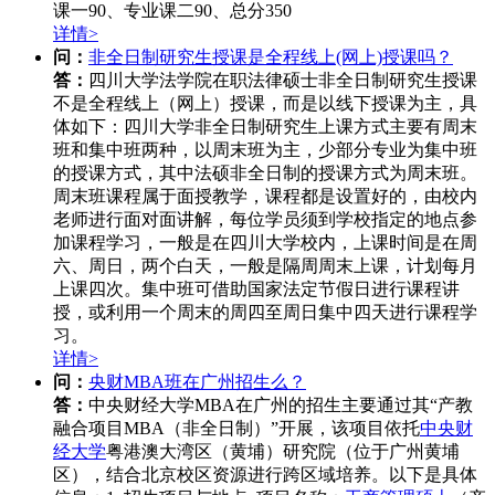
课一90、专业课二90、总分350
详情>
问：
非全日制研究生授课是全程线上(网上)授课吗？
答：
四川大学法学院在职法律硕士非全日制研究生授课
不是全程线上（网上）授课，而是以线下授课为主，具
体如下：四川大学非全日制研究生上课方式主要有周末
班和集中班两种，以周末班为主，少部分专业为集中班
的授课方式，其中法硕非全日制的授课方式为周末班。
周末班课程属于面授教学，课程都是设置好的，由校内
老师进行面对面讲解，每位学员须到学校指定的地点参
加课程学习，一般是在四川大学校内，上课时间是在周
六、周日，两个白天，一般是隔周周末上课，计划每月
上课四次。集中班可借助国家法定节假日进行课程讲
授，或利用一个周末的周四至周日集中四天进行课程学
习。
详情>
问：
央财MBA班在广州招生么？
答：
中央财经大学MBA在广州的招生主要通过其“产教
融合项目MBA（非全日制）”开展，该项目依托
中央财
经大学
粤港澳大湾区（黄埔）研究院（位于广州黄埔
区），结合北京校区资源进行跨区域培养。以下是具体