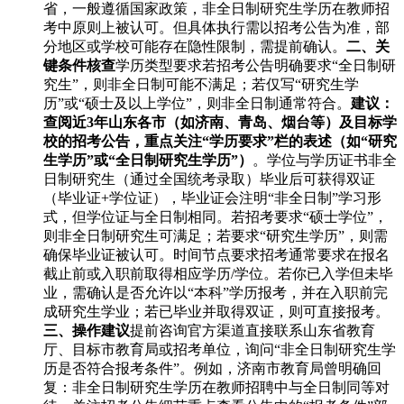
省，一般遵循国家政策，非全日制研究生学历在教师招
考中原则上被认可。但具体执行需以招考公告为准，部
分地区或学校可能存在隐性限制，需提前确认。
二、关
键条件核查
学历类型要求若招考公告明确要求“全日制研
究生”，则非全日制可能不满足；若仅写“研究生学
历”或“硕士及以上学位”，则非全日制通常符合。
建议：
查阅近3年山东各市（如济南、青岛、烟台等）及目标学
校的招考公告，重点关注“学历要求”栏的表述（如“研究
生学历”或“全日制研究生学历”）
。学位与学历证书非全
日制研究生（通过全国统考录取）毕业后可获得双证
（毕业证+学位证），毕业证会注明“非全日制”学习形
式，但学位证与全日制相同。若招考要求“硕士学位”，
则非全日制研究生可满足；若要求“研究生学历”，则需
确保毕业证被认可。时间节点要求招考通常要求在报名
截止前或入职前取得相应学历/学位。若你已入学但未毕
业，需确认是否允许以“本科”学历报考，并在入职前完
成研究生学业；若已毕业并取得双证，则可直接报考。
三、操作建议
提前咨询官方渠道直接联系山东省教育
厅、目标市教育局或招考单位，询问“非全日制研究生学
历是否符合报考条件”。例如，济南市教育局曾明确回
复：非全日制研究生学历在教师招聘中与全日制同等对