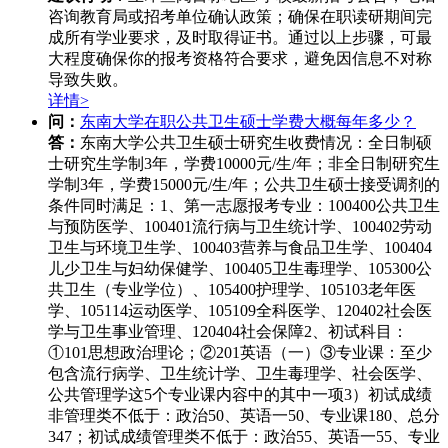
咨询教育局或招考单位确认政策；确保在职读研期间完
成所有学业要求，及时取得证书。通过以上步骤，可最
大程度确保你的报考资格符合要求，避免因信息不对称
导致失败。
详情>
问：
东南大学在职公共卫生硕士学费大概每年多少？
答：
东南大学公共卫生硕士研究生收费情况：全日制硕
士研究生学制3年，学费10000元/生/年；非全日制研究生
学制3年，学费15000元/生/年；公共卫生硕士接受调剂的
条件同时满足：1、第一志愿报考专业：100400公共卫生
与预防医学、100401流行病与卫生统计学、100402劳动
卫生与环境卫生学、100403营养与食品卫生学、100404
儿少卫生与妇幼保健学、100405卫生毒理学、105300公
共卫生（专业学位）、105400护理学、105103老年医
学、105114运动医学、105109全科医学、120402社会医
学与卫生事业管理、120404社会保障2、初试科目：
①101思想政治理论；②201英语（一）③专业课：至少
包含流行病学、卫生统计学、卫生毒理学、社会医学、
公共管理学这5个专业课内容中的其中一项3）初试成绩
非管理类不低于：政治50、英语一50、专业课180、总分
347；初试成绩管理类不低于：政治55、英语一55、专业