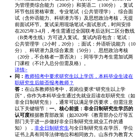
为管理类综合能力（200分）和英语二（100分），复试
环节包括资格审查、专业笔试（公共管理学）、综合面
试（含外语能力、科研潜力等）及思想政治考核，无提
前面试环节。复试采用现场笔试+面试形式，时间安排
在2025年3-4月，考生需通过全国联考后达到二区分数线
（B类考生线）方可进入复试。复试内容包含：笔试：
公共管理学（2小时，20分）；面试：外语听说能力（10
分）、科研潜力及综合素质（50分）、思想政治考核
（20分，不合格者一票否决）；同等学力考生需加试两
门课程（不计入总分但需及格）。
详情>
问：
教师招考中要求研究生以上学历，本科毕业生读在
职研究生后能否报考教师？
答：
在山东教师招考中，若岗位要求“研究生以上学
历”，你作为本科毕业生通过先就业后读在职研究生（如
非全日制研究生），通常可以满足学历要求，但需注意
以下关键细节：
一、核心前提：非全日制研究生学历的
认可度
根据教育部政策（如2020年《教育部办公厅等五
部门关于进一步做好非全日制研究生就业工作的通
知》），
非全日制研究生
与全日制研究生在学历、学位
证书上具有同等法律地位和相同效力。山东作为教育大