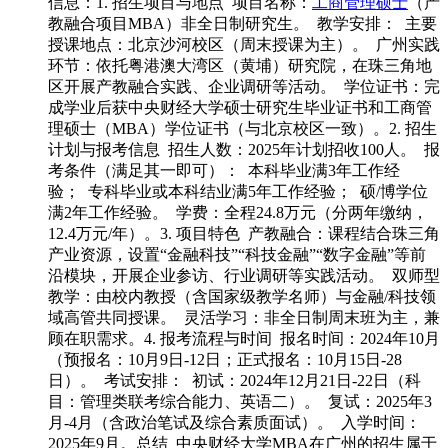
信息：1. 招生项目与地点 项目名称：
工商管理硕士
（产
教融合项目MBA）非全日制研究生。 教学安排： 主要
授课地点：北京沙河校区（周末授课为主）。 广州实践
环节：依托粤港澳大湾区（黄埔）研究院，在珠三角地
区开展产教融合实践、企业调研等活动。 学位证书：完
成学业后获中央财经大学硕士研究生毕业证书和工商管
理硕士（MBA）学位证书（与北京校区一致）。2. 招生
计划与报考信息 招生人数：2025年计划招收100人。 报
考条件（满足其一即可）： 本科毕业满3年工作经
验； 专科毕业或本科结业满5年工作经验； 硕/博学位
满2年工作经验。 学费：全程24.8万元（分两年缴纳，
12.4万元/年）。3. 项目特色 产教融合：课程结合珠三角
产业资源，设置“金融科技”“科技金融”“数字金融”等前
沿模块，开展企业参访、行业调研等实践活动。 双师型
教学：由校内教授（含国家级教学名师）与金融/科技领
域高管共同授课。 灵活学习：非全日制周末班为主，兼
顾在职需求。4. 报考流程与时间 报名时间：2024年10月
（预报名：10月9日-12日；正式报名：10月15日-28
日）。 考试安排： 初试：2024年12月21日-22日（科
目：管理类联考综合能力、英语二）。 复试：2025年3
月-4月（含政治笔试及综合素质面试）。 入学时间：
2025年9月。总结 中央财经大学MBA在广州的招生属于