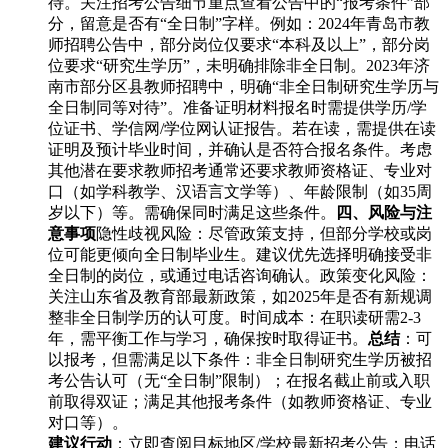
待。关注招考公告细节重点查看公告中的“报考条件”部
分，留意是否有“全日制”字样。例如：2024年青岛市教
师招聘公告中，部分岗位仅要求“本科及以上”，部分岗
位要求“研究生学历”，未明确排除非全日制。2023年济
南市部分区县教师招聘中，明确“非全日制研究生学历与
全日制同等对待”。准备证明材料报名时需提供学历/学
位证书、学信网/学位网认证报告。若在读，需提供在读
证明及预计毕业时间，并确认是否符合报名条件。考虑
其他潜在要求教师招考通常还要求教师资格证、专业对
口（如学科教学、汉语言文学等）、年龄限制（如35周
岁以下）等。需确保同时满足这些条件。
四、风险与注
意事项
隐性歧视风险：尽管政策支持，但部分学校或岗
位可能更倾向全日制毕业生。建议优先选择明确接受非
全日制的岗位，或通过电话咨询确认。政策变化风险：
关注山东省及教育部最新政策，如2025年是否有新规调
整非全日制学历的认可度。时间成本：在职读研需2-3
年，需平衡工作与学习，确保按时取得证书。
总结
：可
以报考，但需满足以下条件：非全日制研究生学历被招
考公告认可（无“全日制”限制）；在报名截止前或入职
前取得双证；满足其他报考条件（如教师资格证、专业
对口等）。
建议行动
：立即查阅目标地区/学校最新招考公告；电话