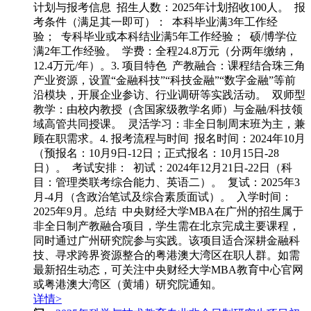
计划与报考信息 招生人数：2025年计划招收100人。 报
考条件（满足其一即可）： 本科毕业满3年工作经
验； 专科毕业或本科结业满5年工作经验； 硕/博学位
满2年工作经验。 学费：全程24.8万元（分两年缴纳，
12.4万元/年）。3. 项目特色 产教融合：课程结合珠三角
产业资源，设置“金融科技”“科技金融”“数字金融”等前
沿模块，开展企业参访、行业调研等实践活动。 双师型
教学：由校内教授（含国家级教学名师）与金融/科技领
域高管共同授课。 灵活学习：非全日制周末班为主，兼
顾在职需求。4. 报考流程与时间 报名时间：2024年10月
（预报名：10月9日-12日；正式报名：10月15日-28
日）。 考试安排： 初试：2024年12月21日-22日（科
目：管理类联考综合能力、英语二）。 复试：2025年3
月-4月（含政治笔试及综合素质面试）。 入学时间：
2025年9月。总结 中央财经大学MBA在广州的招生属于
非全日制产教融合项目，学生需在北京完成主要课程，
同时通过广州研究院参与实践。该项目适合深耕金融科
技、寻求跨界资源整合的粤港澳大湾区在职人群。如需
最新招生动态，可关注中央财经大学MBA教育中心官网
或粤港澳大湾区（黄埔）研究院通知。
详情>