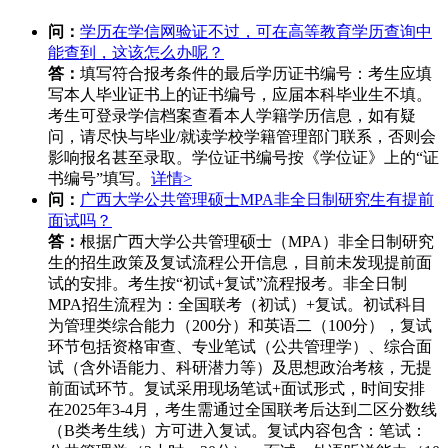
问：
学历在学信网验证不过，可在高等教育学历查询中
能查到，这该怎么办呢？
答：
填写符合报考条件的最后学历证书编号：考生应填
写本人毕业证书上的证书编号，应届本科毕业生不填。
考生可登录学信档案查看本人学籍学历信息，如有疑
问，请尽快与毕业/就读学校学籍管理部门联系，否则会
影响报名甚至录取。学位证书编号按《学位证》上的“证
书编号”填写。
详情>
问：
广西大学公共管理硕士MPA非全日制研究生有提前
面试吗？
答：
根据广西大学公共管理硕士（MPA）非全日制研究
生的招生政策及复试流程公开信息，目前未发现提前面
试的安排。考生按“初试+复试”流程报考。非全日制
MPA招生流程为：全国联考（初试）+复试。初试科目
为管理类综合能力（200分）和英语二（100分），复试
环节包括资格审查、专业笔试（公共管理学）、综合面
试（含外语能力、科研潜力等）及思想政治考核，无提
前面试环节。复试采用现场笔试+面试形式，时间安排
在2025年3-4月，考生需通过全国联考后达到二区分数线
（B类考生线）方可进入复试。复试内容包含：笔试：