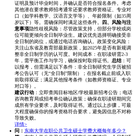
证明及预计毕业时间，并确认是否符合报名条件。考虑
其他潜在要求教师招考通常还要求教师资格证、专业对
口（如学科教学、汉语言文学等）、年龄限制（如35周
岁以下）等。需确保同时满足这些条件。
四、风险与注
意事项
隐性歧视风险：尽管政策支持，但部分学校或岗
位可能更倾向全日制毕业生。建议优先选择明确接受非
全日制的岗位，或通过电话咨询确认。政策变化风险：
关注山东省及教育部最新政策，如2025年是否有新规调
整非全日制学历的认可度。时间成本：在职读研需2-3
年，需平衡工作与学习，确保按时取得证书。
总结
：可
以报考，但需满足以下条件：非全日制研究生学历被招
考公告认可（无“全日制”限制）；在报名截止前或入职
前取得双证；满足其他报考条件（如教师资格证、专业
对口等）。
建议行动
：立即查阅目标地区/学校最新招考公告；电话
咨询教育局或招考单位确认政策；确保在职读研期间完
成所有学业要求，及时取得证书。通过以上步骤，可最
大程度确保你的报考资格符合要求，避免因信息不对称
导致失败。
详情>
问：
东南大学在职公共卫生硕士学费大概每年多少？