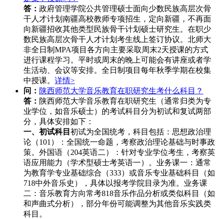
答：
政府管理学院公共管理硕士面向少数民族高层次骨
干人才计划南疆高校教师专项招生，定向新疆，不再面
向新疆招收其他类型民族骨干计划硕士研究生。在职少
数民族高层次骨干人才计划考生线上签订协议。北师大
非全日制MPA项目各方向主要采取周末2天授课的方式
进行课程学习。平时或周末的晚上可能会有讲座或者学
生活动、会议等安排。全日制项目每年秋季学期在校集
中授课。
详情>
问：
陕西师范大学音乐教育在职研究生考什么科目？
答：
陕西师范大学音乐教育在职研究生（通常归类为专
业学位，如音乐硕士）的考试科目分为初试和复试两部
分，具体安排如下：
一、初试科目
初试为全国统考，科目包括：思想政治理
论（101）‌：全国统一命题，考察政治理论基础与时事政
策。外国语（204英语二）‌：针对专业学位考生，考察英
语应用能力（学术型硕士考英语一）。业务课一‌：通常
为‌教育学专业基础综合（333）‌或‌音乐专业基础科目‌（如
718中外音乐史），具体以报考学院目录为准。业务课
二‌：音乐教育方向常考‌818音乐作品分析‌或类似科目（如
和声曲式分析），部分年份可能调整为其他音乐实践类
科目。