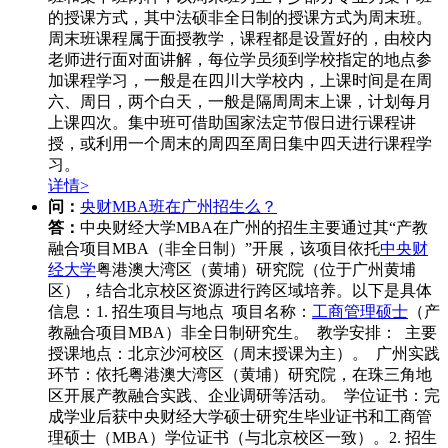
的授课方式，其中法硕非全日制的授课方式为周末班。
周末班课程属于面授教学，课程都是设置好的，由校内
老师进行面对面讲解，每位学员须到学校指定的地点参
加课程学习，一般是在四川大学校内，上课时间是在周
六、周日，两个白天，一般是隔周周末上课，计划每月
上课四次。集中班可借助国家法定节假日进行课程讲
授，或利用一个周末的周四至周日集中四天进行课程学
习。
详情>
问：
央财MBA班在广州招生么？
答：
中央财经大学MBA在广州的招生主要通过其“产教
融合项目MBA（非全日制）”开展，该项目依托
中央财
经大学
粤港澳大湾区（黄埔）研究院（位于广州黄埔
区），结合北京校区资源进行跨区域培养。以下是具体
信息：1. 招生项目与地点 项目名称：
工商管理硕士
（产
教融合项目MBA）非全日制研究生。 教学安排： 主要
授课地点：北京沙河校区（周末授课为主）。 广州实践
环节：依托粤港澳大湾区（黄埔）研究院，在珠三角地
区开展产教融合实践、企业调研等活动。 学位证书：完
成学业后获中央财经大学硕士研究生毕业证书和工商管
理硕士（MBA）学位证书（与北京校区一致）。2. 招生