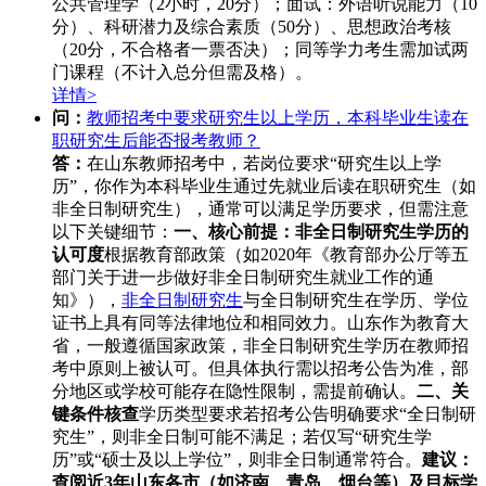
公共管理学（2小时，20分）；面试：外语听说能力（10
分）、科研潜力及综合素质（50分）、思想政治考核
（20分，不合格者一票否决）；同等学力考生需加试两
门课程（不计入总分但需及格）。
详情>
问：
教师招考中要求研究生以上学历，本科毕业生读在
职研究生后能否报考教师？
答：
在山东教师招考中，若岗位要求“研究生以上学
历”，你作为本科毕业生通过先就业后读在职研究生（如
非全日制研究生），通常可以满足学历要求，但需注意
以下关键细节：
一、核心前提：非全日制研究生学历的
认可度
根据教育部政策（如2020年《教育部办公厅等五
部门关于进一步做好非全日制研究生就业工作的通
知》），
非全日制研究生
与全日制研究生在学历、学位
证书上具有同等法律地位和相同效力。山东作为教育大
省，一般遵循国家政策，非全日制研究生学历在教师招
考中原则上被认可。但具体执行需以招考公告为准，部
分地区或学校可能存在隐性限制，需提前确认。
二、关
键条件核查
学历类型要求若招考公告明确要求“全日制研
究生”，则非全日制可能不满足；若仅写“研究生学
历”或“硕士及以上学位”，则非全日制通常符合。
建议：
查阅近3年山东各市（如济南、青岛、烟台等）及目标学