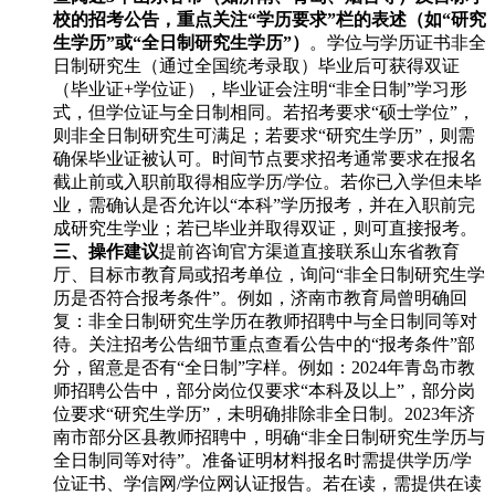
校的招考公告，重点关注“学历要求”栏的表述（如“研究
生学历”或“全日制研究生学历”）
。学位与学历证书非全
日制研究生（通过全国统考录取）毕业后可获得双证
（毕业证+学位证），毕业证会注明“非全日制”学习形
式，但学位证与全日制相同。若招考要求“硕士学位”，
则非全日制研究生可满足；若要求“研究生学历”，则需
确保毕业证被认可。时间节点要求招考通常要求在报名
截止前或入职前取得相应学历/学位。若你已入学但未毕
业，需确认是否允许以“本科”学历报考，并在入职前完
成研究生学业；若已毕业并取得双证，则可直接报考。
三、操作建议
提前咨询官方渠道直接联系山东省教育
厅、目标市教育局或招考单位，询问“非全日制研究生学
历是否符合报考条件”。例如，济南市教育局曾明确回
复：非全日制研究生学历在教师招聘中与全日制同等对
待。关注招考公告细节重点查看公告中的“报考条件”部
分，留意是否有“全日制”字样。例如：2024年青岛市教
师招聘公告中，部分岗位仅要求“本科及以上”，部分岗
位要求“研究生学历”，未明确排除非全日制。2023年济
南市部分区县教师招聘中，明确“非全日制研究生学历与
全日制同等对待”。准备证明材料报名时需提供学历/学
位证书、学信网/学位网认证报告。若在读，需提供在读