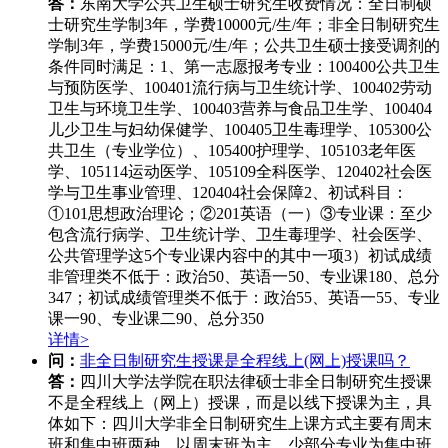
答：
东南大学公共卫生硕士研究生收费情况：全日制硕
士研究生学制3年，学费10000元/生/年；非全日制研究生
学制3年，学费15000元/生/年；公共卫生硕士接受调剂的
条件同时满足：1、第一志愿报考专业：100400公共卫生
与预防医学、100401流行病与卫生统计学、100402劳动
卫生与环境卫生学、100403营养与食品卫生学、100404
儿少卫生与妇幼保健学、100405卫生毒理学、105300公
共卫生（专业学位）、105400护理学、105103老年医
学、105114运动医学、105109全科医学、120402社会医
学与卫生事业管理、120404社会保障2、初试科目：
①101思想政治理论；②201英语（一）③专业课：至少
包含流行病学、卫生统计学、卫生毒理学、社会医学、
公共管理学这5个专业课内容中的其中一项3）初试成绩
非管理类不低于：政治50、英语一50、专业课180、总分
347；初试成绩管理类不低于：政治55、英语一55、专业
课一90、专业课二90、总分350
详情>
问：
非全日制研究生授课是全程线上(网上)授课吗？
答：
四川大学法学院在职法律硕士非全日制研究生授课
不是全程线上（网上）授课，而是以线下授课为主，具
体如下：四川大学非全日制研究生上课方式主要有周末
班和集中班两种，以周末班为主，少部分专业为集中班