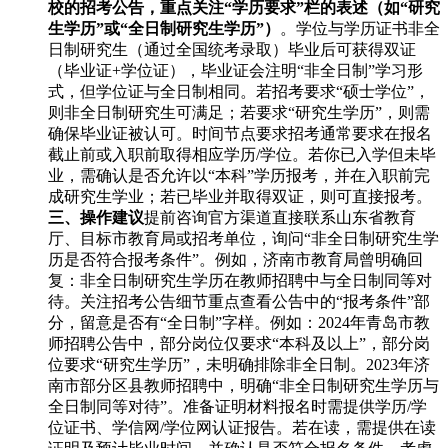
校的招考公告，重点关注“学历要求”栏的表述（如“研究
生学历”或“全日制研究生学历”）
。学位与学历证书非全
日制研究生（通过全国统考录取）毕业后可获得双证
（毕业证+学位证），毕业证会注明“非全日制”学习形
式，但学位证与全日制相同。若招考要求“硕士学位”，
则非全日制研究生可满足；若要求“研究生学历”，则需
确保毕业证被认可。时间节点要求招考通常要求在报名
截止前或入职前取得相应学历/学位。若你已入学但未毕
业，需确认是否允许以“本科”学历报考，并在入职前完
成研究生学业；若已毕业并取得双证，则可直接报考。
三、操作建议
提前咨询官方渠道直接联系山东省教育
厅、目标市教育局或招考单位，询问“非全日制研究生学
历是否符合报考条件”。例如，济南市教育局曾明确回
复：非全日制研究生学历在教师招聘中与全日制同等对
待。关注招考公告细节重点查看公告中的“报考条件”部
分，留意是否有“全日制”字样。例如：2024年青岛市教
师招聘公告中，部分岗位仅要求“本科及以上”，部分岗
位要求“研究生学历”，未明确排除非全日制。2023年济
南市部分区县教师招聘中，明确“非全日制研究生学历与
全日制同等对待”。准备证明材料报名时需提供学历/学
位证书、学信网/学位网认证报告。若在读，需提供在读