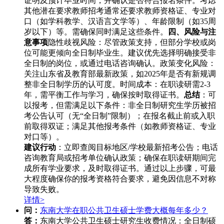
证明及预计毕业时间，并确认是否符合报名条件。考虑
其他潜在要求教师招考通常还要求教师资格证、专业对
口（如学科教学、汉语言文学等）、年龄限制（如35周
岁以下）等。需确保同时满足这些条件。
四、风险与注
意事项
隐性歧视风险：尽管政策支持，但部分学校或岗
位可能更倾向全日制毕业生。建议优先选择明确接受非
全日制的岗位，或通过电话咨询确认。政策变化风险：
关注山东省及教育部最新政策，如2025年是否有新规调
整非全日制学历的认可度。时间成本：在职读研需2-3
年，需平衡工作与学习，确保按时取得证书。
总结
：可
以报考，但需满足以下条件：非全日制研究生学历被招
考公告认可（无“全日制”限制）；在报名截止前或入职
前取得双证；满足其他报考条件（如教师资格证、专业
对口等）。
建议行动
：立即查阅目标地区/学校最新招考公告；电话
咨询教育局或招考单位确认政策；确保在职读研期间完
成所有学业要求，及时取得证书。通过以上步骤，可最
大程度确保你的报考资格符合要求，避免因信息不对称
导致失败。
详情>
问：
东南大学在职公共卫生硕士学费大概每年多少？
答：
东南大学公共卫生硕士研究生收费情况：全日制硕