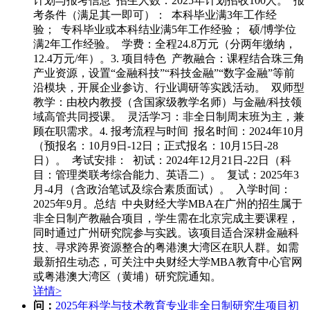
计划与报考信息 招生人数：2025年计划招收100人。 报
考条件（满足其一即可）： 本科毕业满3年工作经
验； 专科毕业或本科结业满5年工作经验； 硕/博学位
满2年工作经验。 学费：全程24.8万元（分两年缴纳，
12.4万元/年）。3. 项目特色 产教融合：课程结合珠三角
产业资源，设置“金融科技”“科技金融”“数字金融”等前
沿模块，开展企业参访、行业调研等实践活动。 双师型
教学：由校内教授（含国家级教学名师）与金融/科技领
域高管共同授课。 灵活学习：非全日制周末班为主，兼
顾在职需求。4. 报考流程与时间 报名时间：2024年10月
（预报名：10月9日-12日；正式报名：10月15日-28
日）。 考试安排： 初试：2024年12月21日-22日（科
目：管理类联考综合能力、英语二）。 复试：2025年3
月-4月（含政治笔试及综合素质面试）。 入学时间：
2025年9月。总结 中央财经大学MBA在广州的招生属于
非全日制产教融合项目，学生需在北京完成主要课程，
同时通过广州研究院参与实践。该项目适合深耕金融科
技、寻求跨界资源整合的粤港澳大湾区在职人群。如需
最新招生动态，可关注中央财经大学MBA教育中心官网
或粤港澳大湾区（黄埔）研究院通知。
详情>
问：
2025年科学与技术教育专业非全日制研究生项目初