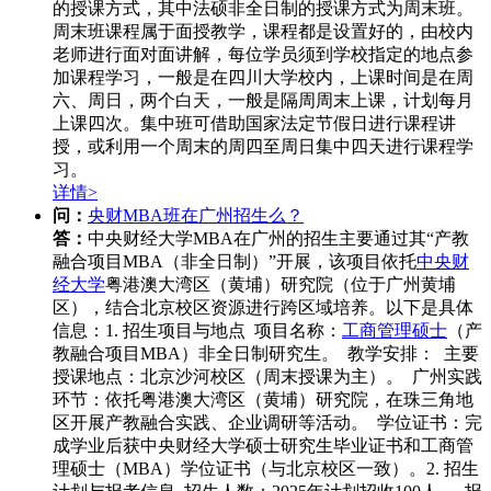
的授课方式，其中法硕非全日制的授课方式为周末班。
周末班课程属于面授教学，课程都是设置好的，由校内
老师进行面对面讲解，每位学员须到学校指定的地点参
加课程学习，一般是在四川大学校内，上课时间是在周
六、周日，两个白天，一般是隔周周末上课，计划每月
上课四次。集中班可借助国家法定节假日进行课程讲
授，或利用一个周末的周四至周日集中四天进行课程学
习。
详情>
问：
央财MBA班在广州招生么？
答：
中央财经大学MBA在广州的招生主要通过其“产教
融合项目MBA（非全日制）”开展，该项目依托
中央财
经大学
粤港澳大湾区（黄埔）研究院（位于广州黄埔
区），结合北京校区资源进行跨区域培养。以下是具体
信息：1. 招生项目与地点 项目名称：
工商管理硕士
（产
教融合项目MBA）非全日制研究生。 教学安排： 主要
授课地点：北京沙河校区（周末授课为主）。 广州实践
环节：依托粤港澳大湾区（黄埔）研究院，在珠三角地
区开展产教融合实践、企业调研等活动。 学位证书：完
成学业后获中央财经大学硕士研究生毕业证书和工商管
理硕士（MBA）学位证书（与北京校区一致）。2. 招生