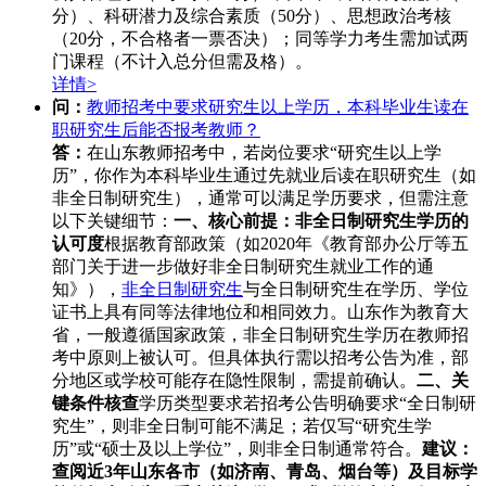
分）、科研潜力及综合素质（50分）、思想政治考核
（20分，不合格者一票否决）；同等学力考生需加试两
门课程（不计入总分但需及格）。
详情>
问：
教师招考中要求研究生以上学历，本科毕业生读在
职研究生后能否报考教师？
答：
在山东教师招考中，若岗位要求“研究生以上学
历”，你作为本科毕业生通过先就业后读在职研究生（如
非全日制研究生），通常可以满足学历要求，但需注意
以下关键细节：
一、核心前提：非全日制研究生学历的
认可度
根据教育部政策（如2020年《教育部办公厅等五
部门关于进一步做好非全日制研究生就业工作的通
知》），
非全日制研究生
与全日制研究生在学历、学位
证书上具有同等法律地位和相同效力。山东作为教育大
省，一般遵循国家政策，非全日制研究生学历在教师招
考中原则上被认可。但具体执行需以招考公告为准，部
分地区或学校可能存在隐性限制，需提前确认。
二、关
键条件核查
学历类型要求若招考公告明确要求“全日制研
究生”，则非全日制可能不满足；若仅写“研究生学
历”或“硕士及以上学位”，则非全日制通常符合。
建议：
查阅近3年山东各市（如济南、青岛、烟台等）及目标学