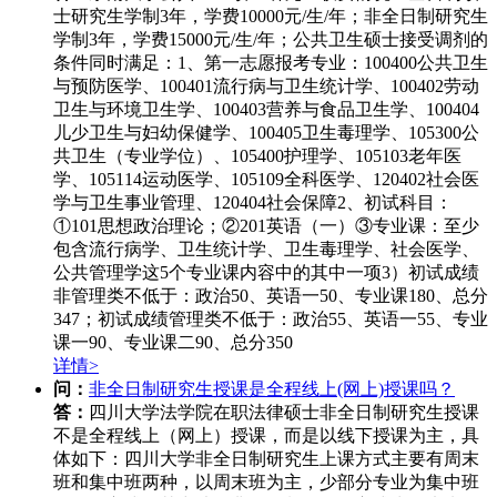
士研究生学制3年，学费10000元/生/年；非全日制研究生
学制3年，学费15000元/生/年；公共卫生硕士接受调剂的
条件同时满足：1、第一志愿报考专业：100400公共卫生
与预防医学、100401流行病与卫生统计学、100402劳动
卫生与环境卫生学、100403营养与食品卫生学、100404
儿少卫生与妇幼保健学、100405卫生毒理学、105300公
共卫生（专业学位）、105400护理学、105103老年医
学、105114运动医学、105109全科医学、120402社会医
学与卫生事业管理、120404社会保障2、初试科目：
①101思想政治理论；②201英语（一）③专业课：至少
包含流行病学、卫生统计学、卫生毒理学、社会医学、
公共管理学这5个专业课内容中的其中一项3）初试成绩
非管理类不低于：政治50、英语一50、专业课180、总分
347；初试成绩管理类不低于：政治55、英语一55、专业
课一90、专业课二90、总分350
详情>
问：
非全日制研究生授课是全程线上(网上)授课吗？
答：
四川大学法学院在职法律硕士非全日制研究生授课
不是全程线上（网上）授课，而是以线下授课为主，具
体如下：四川大学非全日制研究生上课方式主要有周末
班和集中班两种，以周末班为主，少部分专业为集中班