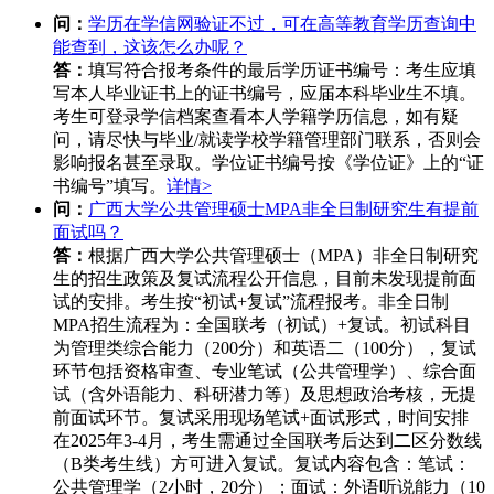
问：
学历在学信网验证不过，可在高等教育学历查询中
能查到，这该怎么办呢？
答：
填写符合报考条件的最后学历证书编号：考生应填
写本人毕业证书上的证书编号，应届本科毕业生不填。
考生可登录学信档案查看本人学籍学历信息，如有疑
问，请尽快与毕业/就读学校学籍管理部门联系，否则会
影响报名甚至录取。学位证书编号按《学位证》上的“证
书编号”填写。
详情>
问：
广西大学公共管理硕士MPA非全日制研究生有提前
面试吗？
答：
根据广西大学公共管理硕士（MPA）非全日制研究
生的招生政策及复试流程公开信息，目前未发现提前面
试的安排。考生按“初试+复试”流程报考。非全日制
MPA招生流程为：全国联考（初试）+复试。初试科目
为管理类综合能力（200分）和英语二（100分），复试
环节包括资格审查、专业笔试（公共管理学）、综合面
试（含外语能力、科研潜力等）及思想政治考核，无提
前面试环节。复试采用现场笔试+面试形式，时间安排
在2025年3-4月，考生需通过全国联考后达到二区分数线
（B类考生线）方可进入复试。复试内容包含：笔试：
公共管理学（2小时，20分）；面试：外语听说能力（10