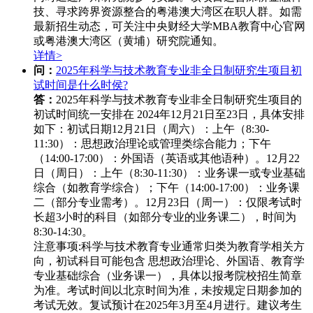
技、寻求跨界资源整合的粤港澳大湾区在职人群。如需
最新招生动态，可关注中央财经大学MBA教育中心官网
或粤港澳大湾区（黄埔）研究院通知。
详情>
问：
2025年科学与技术教育专业非全日制研究生项目初
试时间是什么时侯?
答：
2025年科学与技术教育专业非全日制研究生项目的
初试时间统一安排在 ‌2024年12月21日至23日‌，具体安排
如下：
初试日期‌
12月21日（周六）‌：
上午（8:30-
11:30）：思想政治理论或管理类综合能力；
下午
（14:00-17:00）：外国语（英语或其他语种）。
12月22
日（周日）‌：
上午（8:30-11:30）：业务课一或专业基础
综合（如教育学综合）；
下午（14:00-17:00）：业务课
二（部分专业需考）。
12月23日（周一）‌：
仅限考试时
长超3小时的科目（如部分专业的业务课二），时间为
8:30-14:30。
注意事项‌:
科学与技术教育专业通常归类为教育学相关方
向，初试科目可能包含 ‌思想政治理论、外国语、教育学
专业基础综合‌（业务课一），具体以报考院校招生简章
为准。
考试时间以北京时间为准，未按规定日期参加的
考试无效。
复试预计在2025年3月至4月进行。
建议考生