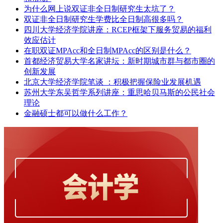
为什么网上说双证非全日制研究生太坑了？
双证非全日制研究生学费比全日制高很多吗？
四川大学经济学院讲座：RCEP框架下服务贸易的福利
效应估计
在职双证MPAcc和全日制MPAcc的区别是什么？
首都经济贸易大学名家讲坛：新时期城市群与都市圈的
创新发展
北京大学经济学院笔谈 ：积极把握保险业发展机遇
苏州大学东吴哲学系列讲座：重思哈贝马斯的公民社会
理论
金融硕士都可以做什么工作？