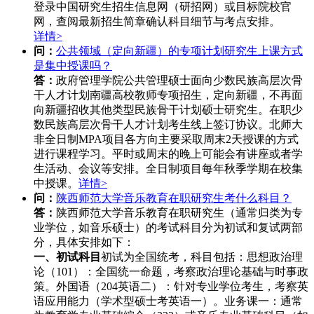
登录中国研究生招生信息网（研招网）或目标院校官
网，查阅最新招生简章确认科目细节与考点安排。
详情>
问：
公共领域（定向新疆）的专项计划研究生上课方式
是集中授课吗？
答：
政府管理学院公共管理硕士面向少数民族高层次骨
干人才计划南疆高校教师专项招生，定向新疆，不再面
向新疆招收其他类型民族骨干计划硕士研究生。在职少
数民族高层次骨干人才计划考生线上签订协议。北师大
非全日制MPA项目各方向主要采取周末2天授课的方式
进行课程学习。平时或周末的晚上可能会有讲座或者学
生活动、会议等安排。全日制项目每年秋季学期在校集
中授课。
详情>
问：
陕西师范大学音乐教育在职研究生考什么科目？
答：
陕西师范大学音乐教育在职研究生（通常归类为专
业学位，如音乐硕士）的考试科目分为初试和复试两部
分，具体安排如下：
一、初试科目
初试为全国统考，科目包括：思想政治理
论（101）‌：全国统一命题，考察政治理论基础与时事政
策。外国语（204英语二）‌：针对专业学位考生，考察英
语应用能力（学术型硕士考英语一）。业务课一‌：通常