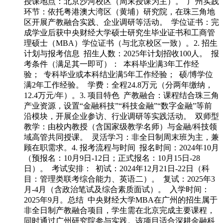
授课地点：北京沙河校区（周末授课为主）。 广州实践
环节：依托粤港澳大湾区（黄埔）研究院，在珠三角地
区开展产教融合实践、企业调研等活动。 学位证书：完
成学业后获中央财经大学硕士研究生毕业证书和工商管
理硕士（MBA）学位证书（与北京校区一致）。2. 招生
计划与报考信息 招生人数：2025年计划招收100人。 报
考条件（满足其一即可）： 本科毕业满3年工作经
验； 专科毕业或本科结业满5年工作经验； 硕/博学位
满2年工作经验。 学费：全程24.8万元（分两年缴纳，
12.4万元/年）。3. 项目特色 产教融合：课程结合珠三角
产业资源，设置“金融科技”“科技金融”“数字金融”等前
沿模块，开展企业参访、行业调研等实践活动。 双师型
教学：由校内教授（含国家级教学名师）与金融/科技领
域高管共同授课。 灵活学习：非全日制周末班为主，兼
顾在职需求。4. 报考流程与时间 报名时间：2024年10月
（预报名：10月9日-12日；正式报名：10月15日-28
日）。 考试安排： 初试：2024年12月21日-22日（科
目：管理类联考综合能力、英语二）。 复试：2025年3
月-4月（含政治笔试及综合素质面试）。 入学时间：
2025年9月。总结 中央财经大学MBA在广州的招生属于
非全日制产教融合项目，学生需在北京完成主要课程，
同时通过广州研究院参与实践。该项目适合深耕金融科