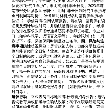
师招聘公告中，部分岗位仅要求“本科及以上”，部分岗
位要求“研究生学历”，未明确排除非全日制。2023年济
南市部分区县教师招聘中，明确“非全日制研究生学历与
全日制同等对待”。准备证明材料报名时需提供学历/学
位证书、学信网/学位网认证报告。若在读，需提供在读
证明及预计毕业时间，并确认是否符合报名条件。考虑
其他潜在要求教师招考通常还要求教师资格证、专业对
口（如学科教学、汉语言文学等）、年龄限制（如35周
岁以下）等。需确保同时满足这些条件。
四、风险与注
意事项
隐性歧视风险：尽管政策支持，但部分学校或岗
位可能更倾向全日制毕业生。建议优先选择明确接受非
全日制的岗位，或通过电话咨询确认。政策变化风险：
关注山东省及教育部最新政策，如2025年是否有新规调
整非全日制学历的认可度。时间成本：在职读研需2-3
年，需平衡工作与学习，确保按时取得证书。
总结
：可
以报考，但需满足以下条件：非全日制研究生学历被招
考公告认可（无“全日制”限制）；在报名截止前或入职
前取得双证；满足其他报考条件（如教师资格证、专业
对口等）。
建议行动
：立即查阅目标地区/学校最新招考公告；电话
咨询教育局或招考单位确认政策；确保在职读研期间完
成所有学业要求，及时取得证书。通过以上步骤，可最