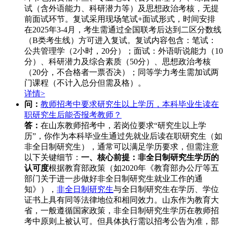
试（含外语能力、科研潜力等）及思想政治考核，无提
前面试环节。复试采用现场笔试+面试形式，时间安排
在2025年3-4月，考生需通过全国联考后达到二区分数线
（B类考生线）方可进入复试。复试内容包含：笔试：
公共管理学（2小时，20分）；面试：外语听说能力（10
分）、科研潜力及综合素质（50分）、思想政治考核
（20分，不合格者一票否决）；同等学力考生需加试两
门课程（不计入总分但需及格）。
详情>
问：
教师招考中要求研究生以上学历，本科毕业生读在
职研究生后能否报考教师？
答：
在山东教师招考中，若岗位要求“研究生以上学
历”，你作为本科毕业生通过先就业后读在职研究生（如
非全日制研究生），通常可以满足学历要求，但需注意
以下关键细节：
一、核心前提：非全日制研究生学历的
认可度
根据教育部政策（如2020年《教育部办公厅等五
部门关于进一步做好非全日制研究生就业工作的通
知》），
非全日制研究生
与全日制研究生在学历、学位
证书上具有同等法律地位和相同效力。山东作为教育大
省，一般遵循国家政策，非全日制研究生学历在教师招
考中原则上被认可。但具体执行需以招考公告为准，部