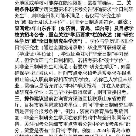
分地区或学校可能存在隐性限制，需提前确认。
二、关
键条件核查
学历类型要求若招考公告明确要求“全日制研
究生”，则非全日制可能不满足；若仅写“研究生学
历”或“硕士及以上学位”，则非全日制通常符合。
建议：
查阅近3年山东各市（如济南、青岛、烟台等）及目标学
校的招考公告，重点关注“学历要求”栏的表述（如“研究
生学历”或“全日制研究生学历”）
。学位与学历证书非全
日制研究生（通过全国统考录取）毕业后可获得双证
（毕业证+学位证），毕业证会注明“非全日制”学习形
式，但学位证与全日制相同。若招考要求“硕士学位”，
则非全日制研究生可满足；若要求“研究生学历”，则需
确保毕业证被认可。时间节点要求招考通常要求在报名
截止前或入职前取得相应学历/学位。若你已入学但未毕
业，需确认是否允许以“本科”学历报考，并在入职前完
成研究生学业；若已毕业并取得双证，则可直接报考。
三、操作建议
提前咨询官方渠道直接联系山东省教育
厅、目标市教育局或招考单位，询问“非全日制研究生学
历是否符合报考条件”。例如，济南市教育局曾明确回
复：非全日制研究生学历在教师招聘中与全日制同等对
待。关注招考公告细节重点查看公告中的“报考条件”部
分，留意是否有“全日制”字样。例如：2024年青岛市教