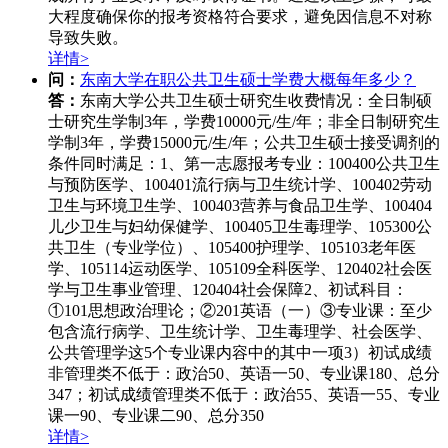
大程度确保你的报考资格符合要求，避免因信息不对称
导致失败。
详情>
问：
东南大学在职公共卫生硕士学费大概每年多少？
答：
东南大学公共卫生硕士研究生收费情况：全日制硕
士研究生学制3年，学费10000元/生/年；非全日制研究生
学制3年，学费15000元/生/年；公共卫生硕士接受调剂的
条件同时满足：1、第一志愿报考专业：100400公共卫生
与预防医学、100401流行病与卫生统计学、100402劳动
卫生与环境卫生学、100403营养与食品卫生学、100404
儿少卫生与妇幼保健学、100405卫生毒理学、105300公
共卫生（专业学位）、105400护理学、105103老年医
学、105114运动医学、105109全科医学、120402社会医
学与卫生事业管理、120404社会保障2、初试科目：
①101思想政治理论；②201英语（一）③专业课：至少
包含流行病学、卫生统计学、卫生毒理学、社会医学、
公共管理学这5个专业课内容中的其中一项3）初试成绩
非管理类不低于：政治50、英语一50、专业课180、总分
347；初试成绩管理类不低于：政治55、英语一55、专业
课一90、专业课二90、总分350
详情>