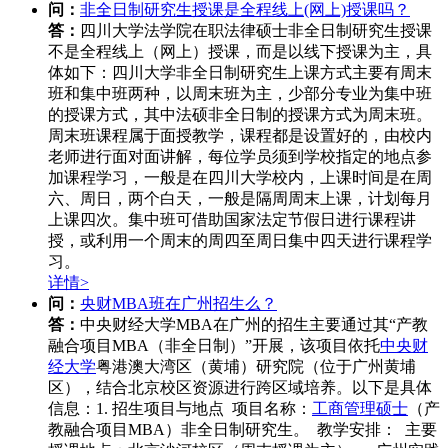
问：
非全日制研究生授课是全程线上(网上)授课吗？
答：
四川大学法学院在职法律硕士非全日制研究生授课
不是全程线上（网上）授课，而是以线下授课为主，具
体如下：四川大学非全日制研究生上课方式主要有周末
班和集中班两种，以周末班为主，少部分专业为集中班
的授课方式，其中法硕非全日制的授课方式为周末班。
周末班课程属于面授教学，课程都是设置好的，由校内
老师进行面对面讲解，每位学员须到学校指定的地点参
加课程学习，一般是在四川大学校内，上课时间是在周
六、周日，两个白天，一般是隔周周末上课，计划每月
上课四次。集中班可借助国家法定节假日进行课程讲
授，或利用一个周末的周四至周日集中四天进行课程学
习。
详情>
问：
央财MBA班在广州招生么？
答：
中央财经大学MBA在广州的招生主要通过其“产教
融合项目MBA（非全日制）”开展，该项目依托
中央财
经大学
粤港澳大湾区（黄埔）研究院（位于广州黄埔
区），结合北京校区资源进行跨区域培养。以下是具体
信息：1. 招生项目与地点 项目名称：
工商管理硕士
（产
教融合项目MBA）非全日制研究生。 教学安排： 主要