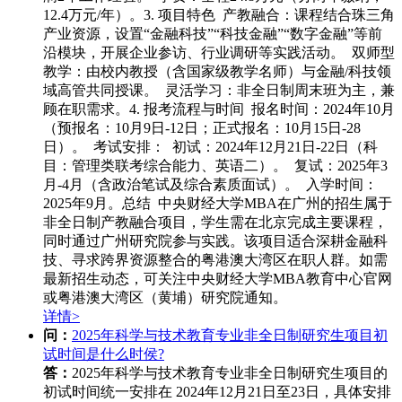
12.4万元/年）。3. 项目特色 产教融合：课程结合珠三角
产业资源，设置“金融科技”“科技金融”“数字金融”等前
沿模块，开展企业参访、行业调研等实践活动。 双师型
教学：由校内教授（含国家级教学名师）与金融/科技领
域高管共同授课。 灵活学习：非全日制周末班为主，兼
顾在职需求。4. 报考流程与时间 报名时间：2024年10月
（预报名：10月9日-12日；正式报名：10月15日-28
日）。 考试安排： 初试：2024年12月21日-22日（科
目：管理类联考综合能力、英语二）。 复试：2025年3
月-4月（含政治笔试及综合素质面试）。 入学时间：
2025年9月。总结 中央财经大学MBA在广州的招生属于
非全日制产教融合项目，学生需在北京完成主要课程，
同时通过广州研究院参与实践。该项目适合深耕金融科
技、寻求跨界资源整合的粤港澳大湾区在职人群。如需
最新招生动态，可关注中央财经大学MBA教育中心官网
或粤港澳大湾区（黄埔）研究院通知。
详情>
问：
2025年科学与技术教育专业非全日制研究生项目初
试时间是什么时侯?
答：
2025年科学与技术教育专业非全日制研究生项目的
初试时间统一安排在 ‌2024年12月21日至23日‌，具体安排