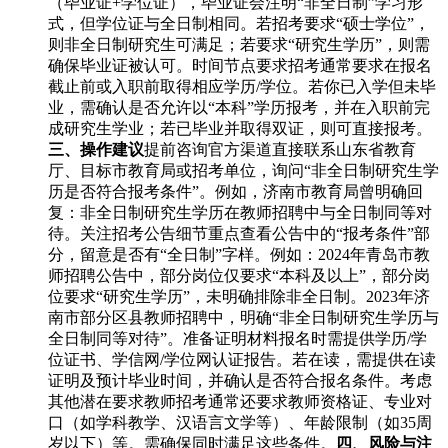
（毕业证+学位证），毕业证会注明“非全日制”学习形
式，但学位证与全日制相同。若招考要求“硕士学位”，
则非全日制研究生可满足；若要求“研究生学历”，则需
确保毕业证被认可。时间节点要求招考通常要求在报名
截止前或入职前取得相应学历/学位。若你已入学但未毕
业，需确认是否允许以“本科”学历报考，并在入职前完
成研究生学业；若已毕业并取得双证，则可直接报考。
三、操作建议
提前咨询官方渠道直接联系山东省教育
厅、目标市教育局或招考单位，询问“非全日制研究生学
历是否符合报考条件”。例如，济南市教育局曾明确回
复：非全日制研究生学历在教师招聘中与全日制同等对
待。关注招考公告细节重点查看公告中的“报考条件”部
分，留意是否有“全日制”字样。例如：2024年青岛市教
师招聘公告中，部分岗位仅要求“本科及以上”，部分岗
位要求“研究生学历”，未明确排除非全日制。2023年济
南市部分区县教师招聘中，明确“非全日制研究生学历与
全日制同等对待”。准备证明材料报名时需提供学历/学
位证书、学信网/学位网认证报告。若在读，需提供在读
证明及预计毕业时间，并确认是否符合报名条件。考虑
其他潜在要求教师招考通常还要求教师资格证、专业对
口（如学科教学、汉语言文学等）、年龄限制（如35周
岁以下）等。需确保同时满足这些条件。
四、风险与注