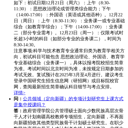
如下：
初试日期‌
12月21日（周六）‌：
上午（8:30-
11:30）：思想政治理论或管理类综合能力；
下午
（14:00-17:00）：外国语（英语或其他语种）。
12月22
日（周日）‌：
上午（8:30-11:30）：业务课一或专业基础
综合（如教育学综合）；
下午（14:00-17:00）：业务课
二（部分专业需考）。
12月23日（周一）‌：
仅限考试时
长超3小时的科目（如部分专业的业务课二），时间为
8:30-14:30。
注意事项‌:
科学与技术教育专业通常归类为教育学相关方
向，初试科目可能包含 ‌思想政治理论、外国语、教育学
专业基础综合‌（业务课一），具体以报考院校招生简章
为准。
考试时间以北京时间为准，未按规定日期参加的
考试无效。
复试预计在2025年3月至4月进行。
建议考生
登录中国研究生招生信息网（研招网）或目标院校官
网，查阅最新招生简章确认科目细节与考点安排。
详情>
问：
公共领域（定向新疆）的专项计划研究生上课方式
是集中授课吗？
答：
政府管理学院公共管理硕士面向少数民族高层次骨
干人才计划南疆高校教师专项招生，定向新疆，不再面
向新疆招收其他类型民族骨干计划硕士研究生。在职少