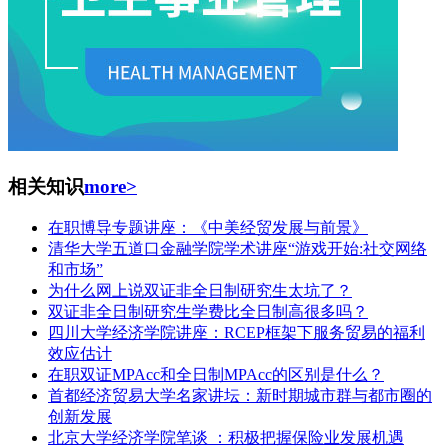
相关知识
more>
在职博导专题讲座：《中美经贸发展与前景》
清华大学五道口金融学院学术讲座“游戏开始:社交网络
和市场”
为什么网上说双证非全日制研究生太坑了？
双证非全日制研究生学费比全日制高很多吗？
四川大学经济学院讲座：RCEP框架下服务贸易的福利
效应估计
在职双证MPAcc和全日制MPAcc的区别是什么？
首都经济贸易大学名家讲坛：新时期城市群与都市圈的
创新发展
北京大学经济学院笔谈 ：积极把握保险业发展机遇