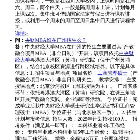
加课程学习，一般是在四川大学校内，上课时间是在周
六、周日，两个白天，一般是隔周周末上课，计划每月
上课四次。集中班可借助国家法定节假日进行课程讲
授，或利用一个周末的周四至周日集中四天进行课程学
习。
详情>
问：
央财MBA班在广州招生么？
答：
中央财经大学MBA在广州的招生主要通过其“产教
融合项目MBA（非全日制）”开展，该项目依托
中央财
经大学
粤港澳大湾区（黄埔）研究院（位于广州黄埔
区），结合北京校区资源进行跨区域培养。以下是具体
信息：1. 招生项目与地点 项目名称：
工商管理硕士
（产
教融合项目MBA）非全日制研究生。 教学安排： 主要
授课地点：北京沙河校区（周末授课为主）。 广州实践
环节：依托粤港澳大湾区（黄埔）研究院，在珠三角地
区开展产教融合实践、企业调研等活动。 学位证书：完
成学业后获中央财经大学硕士研究生毕业证书和工商管
理硕士（MBA）学位证书（与北京校区一致）。2. 招生
计划与报考信息 招生人数：2025年计划招收100人。 报
考条件（满足其一即可）： 本科毕业满3年工作经
验； 专科毕业或本科结业满5年工作经验； 硕/博学位
满2年工作经验。 学费：全程24.8万元（分两年缴纳，