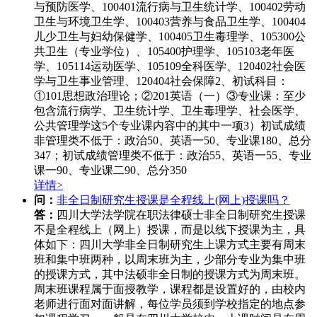
与预防医学、100401流行病与卫生统计学、100402劳动
卫生与环境卫生学、100403营养与食品卫生学、100404
儿少卫生与妇幼保健学、100405卫生毒理学、105300公
共卫生（专业学位）、105400护理学、105103老年医
学、105114运动医学、105109全科医学、120402社会医
学与卫生事业管理、120404社会保障2、初试科目：
①101思想政治理论；②201英语（一）③专业课：至少
包含流行病学、卫生统计学、卫生毒理学、社会医学、
公共管理学这5个专业课内容中的其中一项3）初试成绩
非管理类不低于：政治50、英语一50、专业课180、总分
347；初试成绩管理类不低于：政治55、英语一55、专业
课一90、专业课二90、总分350
详情>
问：
非全日制研究生授课是全程线上(网上)授课吗？
答：
四川大学法学院在职法律硕士非全日制研究生授课
不是全程线上（网上）授课，而是以线下授课为主，具
体如下：四川大学非全日制研究生上课方式主要有周末
班和集中班两种，以周末班为主，少部分专业为集中班
的授课方式，其中法硕非全日制的授课方式为周末班。
周末班课程属于面授教学，课程都是设置好的，由校内
老师进行面对面讲解，每位学员须到学校指定的地点参