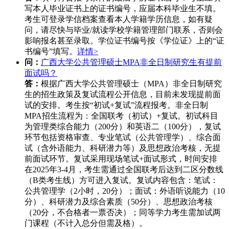
写本人毕业证书上的证书编号，应届本科毕业生不填。
考生可登录学信档案查看本人学籍学历信息，如有疑
问，请尽快与毕业/就读学校学籍管理部门联系，否则会
影响报名甚至录取。学位证书编号按《学位证》上的“证
书编号”填写。
详情>
问：
广西大学公共管理硕士MPA非全日制研究生有提前
面试吗？
答：
根据广西大学公共管理硕士（MPA）非全日制研究
生的招生政策及复试流程公开信息，目前未发现提前面
试的安排。考生按“初试+复试”流程报考。非全日制
MPA招生流程为：全国联考（初试）+复试。初试科目
为管理类综合能力（200分）和英语二（100分），复试
环节包括资格审查、专业笔试（公共管理学）、综合面
试（含外语能力、科研潜力等）及思想政治考核，无提
前面试环节。复试采用现场笔试+面试形式，时间安排
在2025年3-4月，考生需通过全国联考后达到二区分数线
（B类考生线）方可进入复试。复试内容包含：笔试：
公共管理学（2小时，20分）；面试：外语听说能力（10
分）、科研潜力及综合素质（50分）、思想政治考核
（20分，不合格者一票否决）；同等学力考生需加试两
门课程（不计入总分但需及格）。