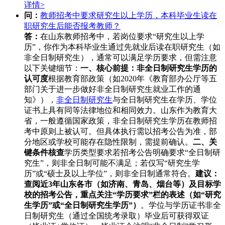
详情>
问：
教师招考中要求研究生以上学历，本科毕业生读在
职研究生后能否报考教师？
答：
在山东教师招考中，若岗位要求“研究生以上学
历”，你作为本科毕业生通过先就业后读在职研究生（如
非全日制研究生），通常可以满足学历要求，但需注意
以下关键细节：
一、核心前提：非全日制研究生学历的
认可度
根据教育部政策（如2020年《教育部办公厅等五
部门关于进一步做好非全日制研究生就业工作的通
知》），
非全日制研究生
与全日制研究生在学历、学位
证书上具有同等法律地位和相同效力。山东作为教育大
省，一般遵循国家政策，非全日制研究生学历在教师招
考中原则上被认可。但具体执行需以招考公告为准，部
分地区或学校可能存在隐性限制，需提前确认。
二、关
键条件核查
学历类型要求若招考公告明确要求“全日制研
究生”，则非全日制可能不满足；若仅写“研究生学
历”或“硕士及以上学位”，则非全日制通常符合。
建议：
查阅近3年山东各市（如济南、青岛、烟台等）及目标学
校的招考公告，重点关注“学历要求”栏的表述（如“研究
生学历”或“全日制研究生学历”）
。学位与学历证书非全
日制研究生（通过全国统考录取）毕业后可获得双证