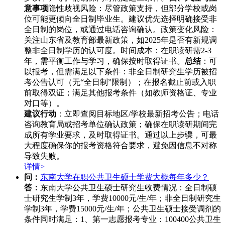
意事项
隐性歧视风险：尽管政策支持，但部分学校或岗
位可能更倾向全日制毕业生。建议优先选择明确接受非
全日制的岗位，或通过电话咨询确认。政策变化风险：
关注山东省及教育部最新政策，如2025年是否有新规调
整非全日制学历的认可度。时间成本：在职读研需2-3
年，需平衡工作与学习，确保按时取得证书。
总结
：可
以报考，但需满足以下条件：非全日制研究生学历被招
考公告认可（无“全日制”限制）；在报名截止前或入职
前取得双证；满足其他报考条件（如教师资格证、专业
对口等）。
建议行动
：立即查阅目标地区/学校最新招考公告；电话
咨询教育局或招考单位确认政策；确保在职读研期间完
成所有学业要求，及时取得证书。通过以上步骤，可最
大程度确保你的报考资格符合要求，避免因信息不对称
导致失败。
详情>
问：
东南大学在职公共卫生硕士学费大概每年多少？
答：
东南大学公共卫生硕士研究生收费情况：全日制硕
士研究生学制3年，学费10000元/生/年；非全日制研究生
学制3年，学费15000元/生/年；公共卫生硕士接受调剂的
条件同时满足：1、第一志愿报考专业：100400公共卫生