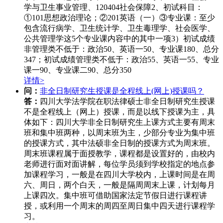
学与卫生事业管理、120404社会保障2、初试科目：
①101思想政治理论；②201英语（一）③专业课：至少
包含流行病学、卫生统计学、卫生毒理学、社会医学、
公共管理学这5个专业课内容中的其中一项3）初试成绩
非管理类不低于：政治50、英语一50、专业课180、总分
347；初试成绩管理类不低于：政治55、英语一55、专业
课一90、专业课二90、总分350
详情>
问：
非全日制研究生授课是全程线上(网上)授课吗？
答：
四川大学法学院在职法律硕士非全日制研究生授课
不是全程线上（网上）授课，而是以线下授课为主，具
体如下：四川大学非全日制研究生上课方式主要有周末
班和集中班两种，以周末班为主，少部分专业为集中班
的授课方式，其中法硕非全日制的授课方式为周末班。
周末班课程属于面授教学，课程都是设置好的，由校内
老师进行面对面讲解，每位学员须到学校指定的地点参
加课程学习，一般是在四川大学校内，上课时间是在周
六、周日，两个白天，一般是隔周周末上课，计划每月
上课四次。集中班可借助国家法定节假日进行课程讲
授，或利用一个周末的周四至周日集中四天进行课程学
习。