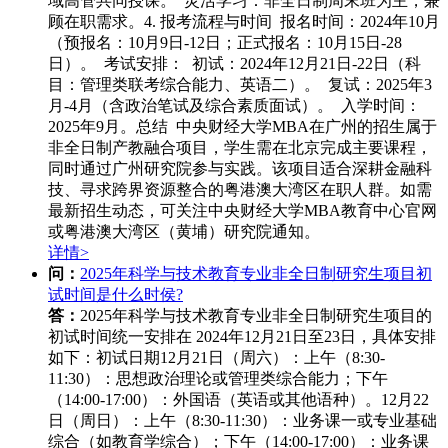
域高管共同授课。 灵活学习：非全日制周末班为主，兼
顾在职需求。4. 报考流程与时间 报名时间：2024年10月
（预报名：10月9日-12日；正式报名：10月15日-28
日）。 考试安排： 初试：2024年12月21日-22日（科
目：管理类联考综合能力、英语二）。 复试：2025年3
月-4月（含政治笔试及综合素质面试）。 入学时间：
2025年9月。总结 中央财经大学MBA在广州的招生属于
非全日制产教融合项目，学生需在北京完成主要课程，
同时通过广州研究院参与实践。该项目适合深耕金融科
技、寻求跨界资源整合的粤港澳大湾区在职人群。如需
最新招生动态，可关注中央财经大学MBA教育中心官网
或粤港澳大湾区（黄埔）研究院通知。
详情>
问：
2025年科学与技术教育专业非全日制研究生项目初
试时间是什么时侯?
答：
2025年科学与技术教育专业非全日制研究生项目的
初试时间统一安排在 ‌2024年12月21日至23日‌，具体安排
如下：
初试日期‌
12月21日（周六）‌：
上午（8:30-
11:30）：思想政治理论或管理类综合能力；
下午
（14:00-17:00）：外国语（英语或其他语种）。
12月22
日（周日）‌：
上午（8:30-11:30）：业务课一或专业基础
综合（如教育学综合）；
下午（14:00-17:00）：业务课