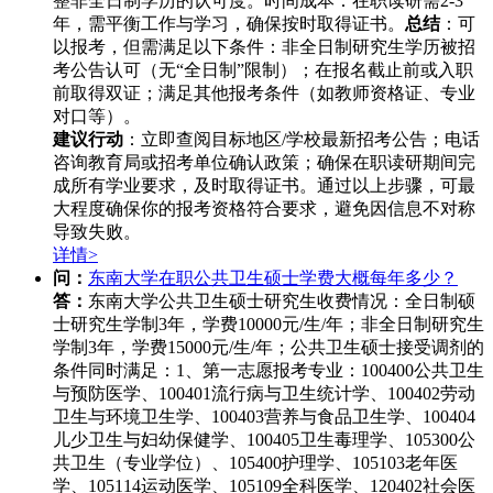
整非全日制学历的认可度。时间成本：在职读研需2-3
年，需平衡工作与学习，确保按时取得证书。
总结
：可
以报考，但需满足以下条件：非全日制研究生学历被招
考公告认可（无“全日制”限制）；在报名截止前或入职
前取得双证；满足其他报考条件（如教师资格证、专业
对口等）。
建议行动
：立即查阅目标地区/学校最新招考公告；电话
咨询教育局或招考单位确认政策；确保在职读研期间完
成所有学业要求，及时取得证书。通过以上步骤，可最
大程度确保你的报考资格符合要求，避免因信息不对称
导致失败。
详情>
问：
东南大学在职公共卫生硕士学费大概每年多少？
答：
东南大学公共卫生硕士研究生收费情况：全日制硕
士研究生学制3年，学费10000元/生/年；非全日制研究生
学制3年，学费15000元/生/年；公共卫生硕士接受调剂的
条件同时满足：1、第一志愿报考专业：100400公共卫生
与预防医学、100401流行病与卫生统计学、100402劳动
卫生与环境卫生学、100403营养与食品卫生学、100404
儿少卫生与妇幼保健学、100405卫生毒理学、105300公
共卫生（专业学位）、105400护理学、105103老年医
学、105114运动医学、105109全科医学、120402社会医