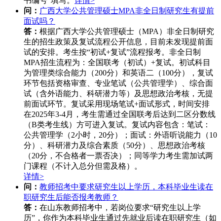
书编号”填写。
详情>
问：
广西大学公共管理硕士MPA非全日制研究生有提前
面试吗？
答：
根据广西大学公共管理硕士（MPA）非全日制研究
生的招生政策及复试流程公开信息，目前未发现提前面
试的安排。考生按“初试+复试”流程报考。非全日制
MPA招生流程为：全国联考（初试）+复试。初试科目
为管理类综合能力（200分）和英语二（100分），复试
环节包括资格审查、专业笔试（公共管理学）、综合面
试（含外语能力、科研潜力等）及思想政治考核，无提
前面试环节。复试采用现场笔试+面试形式，时间安排
在2025年3-4月，考生需通过全国联考后达到二区分数线
（B类考生线）方可进入复试。复试内容包含：笔试：
公共管理学（2小时，20分）；面试：外语听说能力（10
分）、科研潜力及综合素质（50分）、思想政治考核
（20分，不合格者一票否决）；同等学力考生需加试两
门课程（不计入总分但需及格）。
详情>
问：
教师招考中要求研究生以上学历，本科毕业生读在
职研究生后能否报考教师？
答：
在山东教师招考中，若岗位要求“研究生以上学
历”，你作为本科毕业生通过先就业后读在职研究生（如