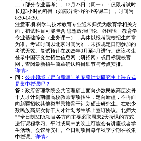
二（部分专业需考）。
12月23日（周一）‌：
仅限考试时
长超3小时的科目（如部分专业的业务课二），时间为
8:30-14:30。
注意事项‌:
科学与技术教育专业通常归类为教育学相关方
向，初试科目可能包含 ‌思想政治理论、外国语、教育学
专业基础综合‌（业务课一），具体以报考院校招生简章
为准。
考试时间以北京时间为准，未按规定日期参加的
考试无效。
复试预计在2025年3月至4月进行。
建议考生
登录中国研究生招生信息网（研招网）或目标院校官
网，查阅最新招生简章确认科目细节与考点安排。
详情>
问：
公共领域（定向新疆）的专项计划研究生上课方式
是集中授课吗？
答：
政府管理学院公共管理硕士面向少数民族高层次骨
干人才计划南疆高校教师专项招生，定向新疆，不再面
向新疆招收其他类型民族骨干计划硕士研究生。在职少
数民族高层次骨干人才计划考生线上签订协议。北师大
非全日制MPA项目各方向主要采取周末2天授课的方式
进行课程学习。平时或周末的晚上可能会有讲座或者学
生活动、会议等安排。全日制项目每年秋季学期在校集
中授课。
详情>