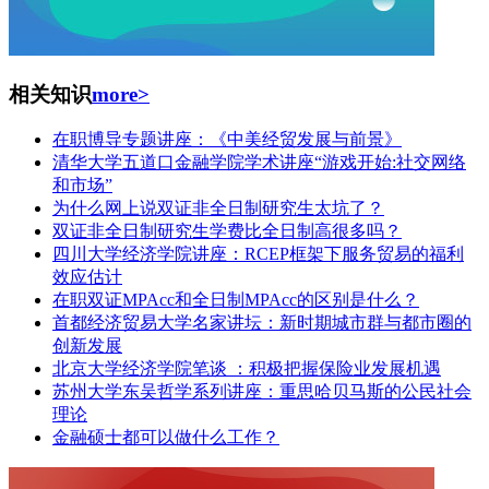
相关知识
more>
在职博导专题讲座：《中美经贸发展与前景》
清华大学五道口金融学院学术讲座“游戏开始:社交网络
和市场”
为什么网上说双证非全日制研究生太坑了？
双证非全日制研究生学费比全日制高很多吗？
四川大学经济学院讲座：RCEP框架下服务贸易的福利
效应估计
在职双证MPAcc和全日制MPAcc的区别是什么？
首都经济贸易大学名家讲坛：新时期城市群与都市圈的
创新发展
北京大学经济学院笔谈 ：积极把握保险业发展机遇
苏州大学东吴哲学系列讲座：重思哈贝马斯的公民社会
理论
金融硕士都可以做什么工作？