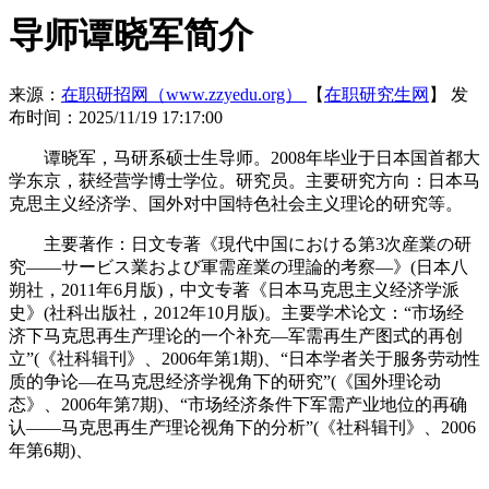
导师谭晓军简介
来源：
在职研招网（www.zzyedu.org）
【
在职研究生网
】
发
布时间：2025/11/19 17:17:00
谭晓军，马研系硕士生导师。2008年毕业于日本国首都大
学东京，获经营学博士学位。研究员。主要研究方向：日本马
克思主义经济学、国外对中国特色社会主义理论的研究等。
主要著作：日文专著《現代中国における第3次産業の研
究――サービス業および軍需産業の理論的考察―》(日本八
朔社，2011年6月版)，中文专著《日本马克思主义经济学派
史》(社科出版社，2012年10月版)。主要学术论文：“市场经
济下马克思再生产理论的一个补充―军需再生产图式的再创
立”(《社科辑刊》、2006年第1期)、“日本学者关于服务劳动性
质的争论―在马克思经济学视角下的研究”(《国外理论动
态》、2006年第7期)、“市场经济条件下军需产业地位的再确
认——马克思再生产理论视角下的分析”(《社科辑刊》、2006
年第6期)、