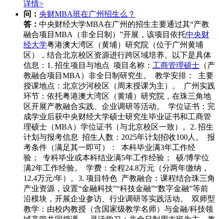
详情>
问：
央财MBA班在广州招生么？
答：
中央财经大学MBA在广州的招生主要通过其“产教
融合项目MBA（非全日制）”开展，该项目依托
中央财
经大学
粤港澳大湾区（黄埔）研究院（位于广州黄埔
区），结合北京校区资源进行跨区域培养。以下是具体
信息：1. 招生项目与地点 项目名称：
工商管理硕士
（产
教融合项目MBA）非全日制研究生。 教学安排： 主要
授课地点：北京沙河校区（周末授课为主）。 广州实践
环节：依托粤港澳大湾区（黄埔）研究院，在珠三角地
区开展产教融合实践、企业调研等活动。 学位证书：完
成学业后获中央财经大学硕士研究生毕业证书和工商管
理硕士（MBA）学位证书（与北京校区一致）。2. 招生
计划与报考信息 招生人数：2025年计划招收100人。 报
考条件（满足其一即可）： 本科毕业满3年工作经
验； 专科毕业或本科结业满5年工作经验； 硕/博学位
满2年工作经验。 学费：全程24.8万元（分两年缴纳，
12.4万元/年）。3. 项目特色 产教融合：课程结合珠三角
产业资源，设置“金融科技”“科技金融”“数字金融”等前
沿模块，开展企业参访、行业调研等实践活动。 双师型
教学：由校内教授（含国家级教学名师）与金融/科技领