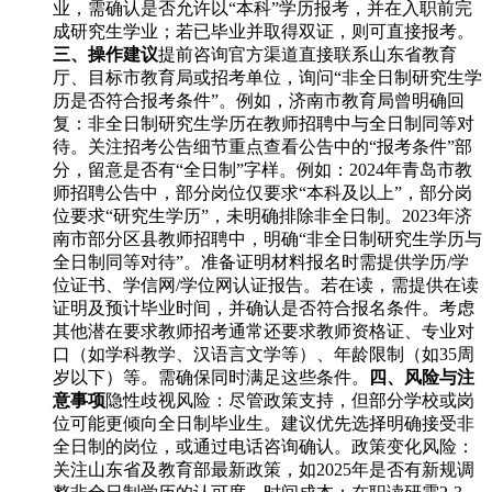
业，需确认是否允许以“本科”学历报考，并在入职前完
成研究生学业；若已毕业并取得双证，则可直接报考。
三、操作建议
提前咨询官方渠道直接联系山东省教育
厅、目标市教育局或招考单位，询问“非全日制研究生学
历是否符合报考条件”。例如，济南市教育局曾明确回
复：非全日制研究生学历在教师招聘中与全日制同等对
待。关注招考公告细节重点查看公告中的“报考条件”部
分，留意是否有“全日制”字样。例如：2024年青岛市教
师招聘公告中，部分岗位仅要求“本科及以上”，部分岗
位要求“研究生学历”，未明确排除非全日制。2023年济
南市部分区县教师招聘中，明确“非全日制研究生学历与
全日制同等对待”。准备证明材料报名时需提供学历/学
位证书、学信网/学位网认证报告。若在读，需提供在读
证明及预计毕业时间，并确认是否符合报名条件。考虑
其他潜在要求教师招考通常还要求教师资格证、专业对
口（如学科教学、汉语言文学等）、年龄限制（如35周
岁以下）等。需确保同时满足这些条件。
四、风险与注
意事项
隐性歧视风险：尽管政策支持，但部分学校或岗
位可能更倾向全日制毕业生。建议优先选择明确接受非
全日制的岗位，或通过电话咨询确认。政策变化风险：
关注山东省及教育部最新政策，如2025年是否有新规调