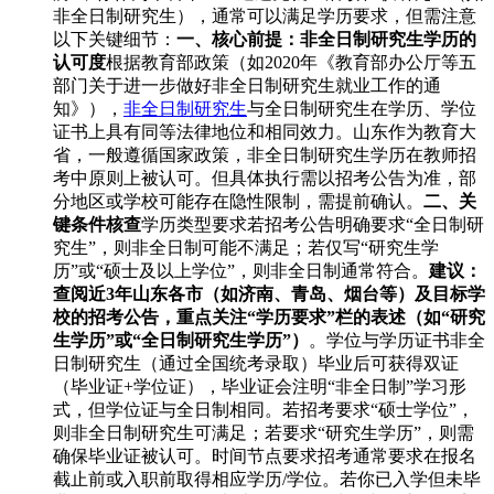
非全日制研究生），通常可以满足学历要求，但需注意
以下关键细节：
一、核心前提：非全日制研究生学历的
认可度
根据教育部政策（如2020年《教育部办公厅等五
部门关于进一步做好非全日制研究生就业工作的通
知》），
非全日制研究生
与全日制研究生在学历、学位
证书上具有同等法律地位和相同效力。山东作为教育大
省，一般遵循国家政策，非全日制研究生学历在教师招
考中原则上被认可。但具体执行需以招考公告为准，部
分地区或学校可能存在隐性限制，需提前确认。
二、关
键条件核查
学历类型要求若招考公告明确要求“全日制研
究生”，则非全日制可能不满足；若仅写“研究生学
历”或“硕士及以上学位”，则非全日制通常符合。
建议：
查阅近3年山东各市（如济南、青岛、烟台等）及目标学
校的招考公告，重点关注“学历要求”栏的表述（如“研究
生学历”或“全日制研究生学历”）
。学位与学历证书非全
日制研究生（通过全国统考录取）毕业后可获得双证
（毕业证+学位证），毕业证会注明“非全日制”学习形
式，但学位证与全日制相同。若招考要求“硕士学位”，
则非全日制研究生可满足；若要求“研究生学历”，则需
确保毕业证被认可。时间节点要求招考通常要求在报名
截止前或入职前取得相应学历/学位。若你已入学但未毕