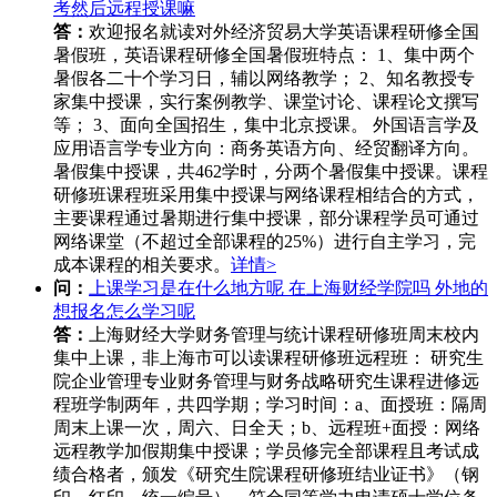
考然后远程授课嘛
答：
欢迎报名就读对外经济贸易大学英语课程研修全国
暑假班，英语课程研修全国暑假班特点： 1、集中两个
暑假各二十个学习日，辅以网络教学； 2、知名教授专
家集中授课，实行案例教学、课堂讨论、课程论文撰写
等； 3、面向全国招生，集中北京授课。 外国语言学及
应用语言学专业方向：商务英语方向、经贸翻译方向。
暑假集中授课，共462学时，分两个暑假集中授课。课程
研修班课程班采用集中授课与网络课程相结合的方式，
主要课程通过暑期进行集中授课，部分课程学员可通过
网络课堂（不超过全部课程的25%）进行自主学习，完
成本课程的相关要求。
详情>
问：
上课学习是在什么地方呢 在上海财经学院吗 外地的
想报名怎么学习呢
答：
上海财经大学财务管理与统计课程研修班周末校内
集中上课，非上海市可以读课程研修班远程班： 研究生
院企业管理专业财务管理与财务战略研究生课程进修远
程班学制两年，共四学期；学习时间：a、面授班：隔周
周末上课一次，周六、日全天；b、远程班+面授：网络
远程教学加假期集中授课；学员修完全部课程且考试成
绩合格者，颁发《研究生院课程研修班结业证书》（钢