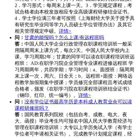
2．学习形式：每周末上课一天。3．学完规定课程，考
试合格者由本校发放相应专业高级课程研修结业证书。
4．学士学位满三年者可按照《上海财经大学关于授予具
有研究生毕业同等学力人员硕士学位管理办法》及其它
相关管理规定申硕。
详情>
问：
甘肃的能报吗？怎么上课/有远程班吗
答：
中国人民大学企业行政管理在职课程培训班一般采
用隔周周末上课方式，每次2天。中国人民大学校内上
课。学习周期2年；甘肃的同学可以读在职课程培训班远
程班： AD:在职学习院企业管理专业课程进修远程班 学
习周期两年，共四学期；学习时间：a、面授班：隔周周
末上课一次，周六、日全天；b、远程班+面授：网络远
程教学加假期集中授课；学员修完全部课程且考试成绩
合格者，颁发《在职学习院在职课程培训班结业证书》
（钢印、红印、统一编号）。
详情>
问：
没有学位证书最高学历是本科成人教育业余可以读
课程研修班吗？
答：
国民教育系列院校（包括自考、成教、电大、夜
大、函授）毕业考生均可报名中国人民大学教育经济与
管理在职课程培训班：大专以上学历免试入学（有学士
学位者可申请相关证书）。完成教学计划规定课程，经