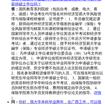
获得硕士学位吗？
答：
国民教育系列院校（包括自考、成教、电大、夜
大、函授）毕业考生均可报名对外经济贸易大学风险管
理与保险课程研修班，证书授予： 1、学员修完规定课
程，获得由对外经济贸易大学颁发的金融学（保险）专
业风险管理与精算方向课程研修班结业证书。 2、通过
国家同等学力人员申请硕士学位英语水平考试和经济学
学科综合水平考试（获得学士学位三年后方可申请参加
考试）者，通过论文答辩后，授予对外经济贸易大学金
融学（保险）专业经济学硕士学位证书。 申请硕士学
位： 凡申请硕士学位者按学位委员会（98）54号文件的
规定办理。 1、申请学位按照对外经济贸易大学研究生
部学位办公室关于以研究生毕业同等学力申请硕士学位
的规定办理。所交学费不包括进入论文阶段后的费用。
2、报名参加课程进修班学习的人员，可在报名时提出以
研究生毕业同等学力申请硕士学位。 3、国家统一组织
的英语和经济学学科综合水平考试，由保险学院协助学
员到研究生部办理手续，费用按规定由学员交纳。 4、
保险学院将为学员安排教师进行学位论文的指导。
详情
>
问：
你好，我大学本科毕业两年，在广西工作，可以报