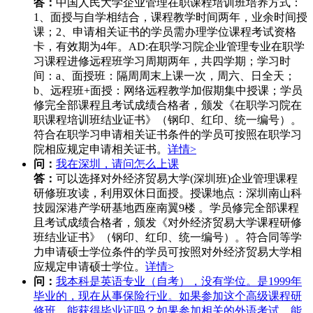
答：
中国人民大学企业管理在职课程培训班培养方式：
1、面授与自学相结合，课程教学时间两年，业余时间授
课；2、申请相关证书的学员需办理学位课程考试资格
卡，有效期为4年。AD:在职学习院企业管理专业在职学
习课程进修远程班学习周期两年，共四学期；学习时
间：a、面授班：隔周周末上课一次，周六、日全天；
b、远程班+面授：网络远程教学加假期集中授课；学员
修完全部课程且考试成绩合格者，颁发《在职学习院在
职课程培训班结业证书》（钢印、红印、统一编号）。
符合在职学习申请相关证书条件的学员可按照在职学习
院相应规定申请相关证书。
详情>
问：
我在深圳，请问怎么上课
答：
可以选择对外经济贸易大学(深圳班)企业管理课程
研修班攻读，利用双休日面授。授课地点：深圳南山科
技园深港产学研基地西座南翼9楼 。学员修完全部课程
且考试成绩合格者，颁发《对外经济贸易大学课程研修
班结业证书》（钢印、红印、统一编号）。符合同等学
力申请硕士学位条件的学员可按照对外经济贸易大学相
应规定申请硕士学位。
详情>
问：
我本科是英语专业（自考），没有学位。是1999年
毕业的，现在从事保险行业。如果参加这个高级课程研
修班，能获得毕业证吗？如果参加相关的外语考试，能