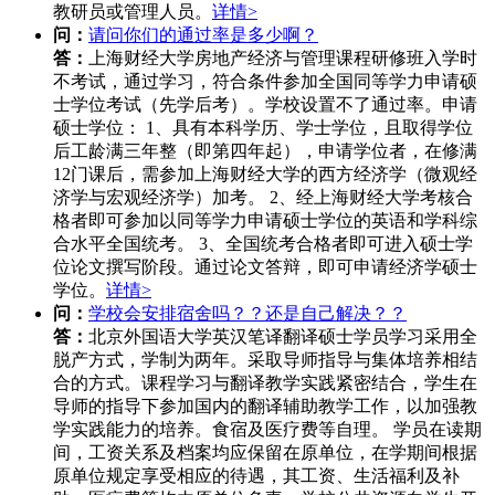
教研员或管理人员。
详情>
问：
请问你们的通过率是多少啊？
答：
上海财经大学房地产经济与管理课程研修班入学时
不考试，通过学习，符合条件参加全国同等学力申请硕
士学位考试（先学后考）。学校设置不了通过率。申请
硕士学位： 1、具有本科学历、学士学位，且取得学位
后工龄满三年整（即第四年起），申请学位者，在修满
12门课后，需参加上海财经大学的西方经济学（微观经
济学与宏观经济学）加考。 2、经上海财经大学考核合
格者即可参加以同等学力申请硕士学位的英语和学科综
合水平全国统考。 3、全国统考合格者即可进入硕士学
位论文撰写阶段。通过论文答辩，即可申请经济学硕士
学位。
详情>
问：
学校会安排宿舍吗？？还是自己解决？？
答：
北京外国语大学英汉笔译翻译硕士学员学习采用全
脱产方式，学制为两年。采取导师指导与集体培养相结
合的方式。课程学习与翻译教学实践紧密结合，学生在
导师的指导下参加国内的翻译辅助教学工作，以加强教
学实践能力的培养。食宿及医疗费等自理。 学员在读期
间，工资关系及档案均应保留在原单位，在学期间根据
原单位规定享受相应的待遇，其工资、生活福利及补