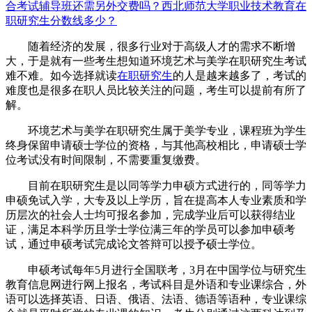
合考试辅导班还需另外交费吗？
西北师范大学职业技术教育在
职研究生分数线多少？
随着经济的发展，很多行业对于高级人才的需求不断增
大，于是就有一些考生想知道环境艺术与美学在职研究生考试
难不难。如今选择就读
在职研究生
的人是越来越多了，考试的
难度也是很多在职人员比较关注的问题，考生可以提前有所了
解。
环境艺术与美学在职研究生属于美学专业，课程班为学生
终身保留申请硕士学位的资格，与其他高校相比，申请硕士学
位考试没有时间限制，不需要重复缴费。
目前在职研究生是以同等学力申硕方式进行的，同等学力
申硕免试入学，大专及以上学历，旨在提高本人专业素质和学
历层次的社会人士均可报名参加，完成学业后可以获得结业
证，满足本科学历且学士学位满三年的学员可以参加申硕考
试，通过申硕考试完成论文答辩可以授予硕士学位。
申硕考试每年5月进行全国联考，3月在中国学位与研究生
教育信息网进行网上报名，考试科目是外语和专业课综合，外
语可以选择英语、日语、俄语、法语、德语等语种，专业课综