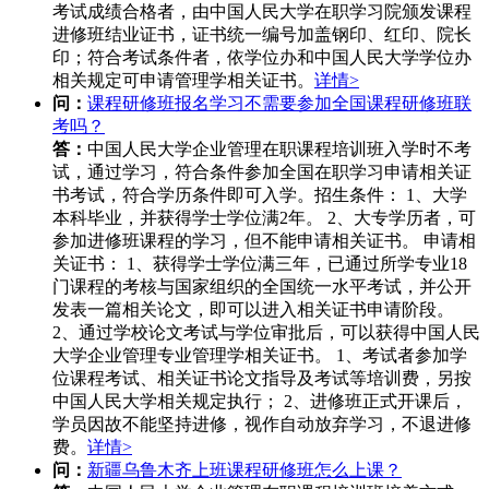
考试成绩合格者，由中国人民大学在职学习院颁发课程
进修班结业证书，证书统一编号加盖钢印、红印、院长
印；符合考试条件者，依学位办和中国人民大学学位办
相关规定可申请管理学相关证书。
详情>
问：
课程研修班报名学习不需要参加全国课程研修班联
考吗？
答：
中国人民大学企业管理在职课程培训班入学时不考
试，通过学习，符合条件参加全国在职学习申请相关证
书考试，符合学历条件即可入学。招生条件： 1、大学
本科毕业，并获得学士学位满2年。 2、大专学历者，可
参加进修班课程的学习，但不能申请相关证书。 申请相
关证书： 1、获得学士学位满三年，已通过所学专业18
门课程的考核与国家组织的全国统一水平考试，并公开
发表一篇相关论文，即可以进入相关证书申请阶段。
2、通过学校论文考试与学位审批后，可以获得中国人民
大学企业管理专业管理学相关证书。 1、考试者参加学
位课程考试、相关证书论文指导及考试等培训费，另按
中国人民大学相关规定执行； 2、进修班正式开课后，
学员因故不能坚持进修，视作自动放弃学习，不退进修
费。
详情>
问：
新疆乌鲁木齐上班课程研修班怎么上课？