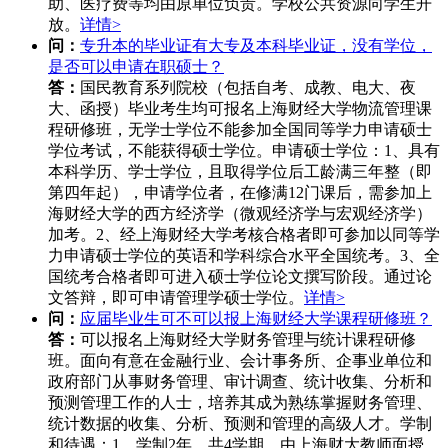
助、医疗费等均由原单位负责。学校公共资源向学生开
放。
详情>
问：
专升本的毕业证有大专及本科毕业证，没有学位，
是否可以申请在职硕士？
答：
国民教育系列院校（包括自考、成教、电大、夜
大、函授）毕业考生均可报名上海财经大学物流管理课
程研修班，无学士学位不能参加全国同等学力申请硕士
学位考试，不能获得硕士学位。申请硕士学位：1、具有
本科学历、学士学位，且取得学位后工龄满三年整（即
第四年起），申请学位者，在修满12门课后，需参加上
海财经大学的西方经济学（微观经济学与宏观经济学）
加考。2、经上海财经大学考核合格者即可参加以同等学
力申请硕士学位的英语和学科综合水平全国统考。3、全
国统考合格者即可进入硕士学位论文撰写阶段。通过论
文答辩，即可申请管理学硕士学位。
详情>
问：
应届毕业生可不可以报上海财经大学课程研修班？
答：
可以报名上海财经大学财务管理与统计课程研修
班。面向有意在金融行业、会计事务所、企事业单位和
政府部门从事财务管理、审计调查、统计收集、分析和
预测管理工作的人士，培养其成为熟练掌握财务管理、
统计数据的收集、分析、预测和管理的高级人才。学制
和待遇：1．学制2年，共4学期。由上海财大教师面授。