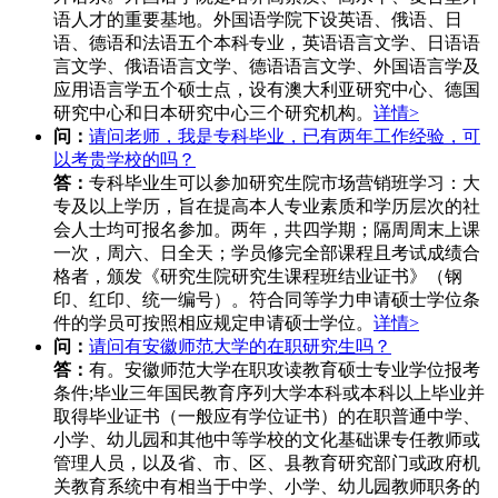
语人才的重要基地。外国语学院下设英语、俄语、日
语、德语和法语五个本科专业，英语语言文学、日语语
言文学、俄语语言文学、德语语言文学、外国语言学及
应用语言学五个硕士点，设有澳大利亚研究中心、德国
研究中心和日本研究中心三个研究机构。
详情>
问：
请问老师，我是专科毕业，已有两年工作经验，可
以考贵学校的吗？
答：
专科毕业生可以参加研究生院市场营销班学习：大
专及以上学历，旨在提高本人专业素质和学历层次的社
会人士均可报名参加。两年，共四学期；隔周周末上课
一次，周六、日全天；学员修完全部课程且考试成绩合
格者，颁发《研究生院研究生课程班结业证书》（钢
印、红印、统一编号）。符合同等学力申请硕士学位条
件的学员可按照相应规定申请硕士学位。
详情>
问：
请问有安徽师范大学的在职研究生吗？
答：
有。安徽师范大学在职攻读教育硕士专业学位报考
条件;毕业三年国民教育序列大学本科或本科以上毕业并
取得毕业证书（一般应有学位证书）的在职普通中学、
小学、幼儿园和其他中等学校的文化基础课专任教师或
管理人员，以及省、市、区、县教育研究部门或政府机
关教育系统中有相当于中学、小学、幼儿园教师职务的