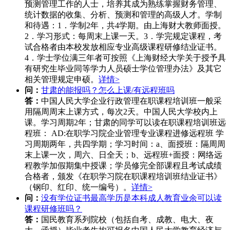
预测管理工作的人士，培养其成为熟练掌握财务管理、
统计数据的收集、分析、预测和管理的高级人才。学制
和待遇：1．学制2年，共4学期。由上海财大教师面授。
2．学习形式：每周末上课一天。3．学完规定课程，考
试合格者由本校发放相应专业高级课程研修结业证书。
4．学士学位满三年者可按照《上海财经大学关于授予具
有研究生毕业同等学力人员硕士学位管理办法》及其它
相关管理规定申硕。
详情>
问：
甘肃的能报吗？怎么上课/有远程班吗
答：
中国人民大学企业行政管理在职课程培训班一般采
用隔周周末上课方式，每次2天。中国人民大学校内上
课。学习周期2年；甘肃的同学可以读在职课程培训班远
程班： AD:在职学习院企业管理专业课程进修远程班 学
习周期两年，共四学期；学习时间：a、面授班：隔周周
末上课一次，周六、日全天；b、远程班+面授：网络远
程教学加假期集中授课；学员修完全部课程且考试成绩
合格者，颁发《在职学习院在职课程培训班结业证书》
（钢印、红印、统一编号）。
详情>
问：
没有学位证书最高学历是本科成人教育业余可以读
课程研修班吗？
答：
国民教育系列院校（包括自考、成教、电大、夜