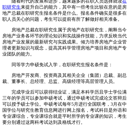
随着时代的发展和进步，越来越多的在职人员选择就读
在
职研究生
来提升自己的能力，其中有一些考生比较在意的是房
地产总裁在职研究生报名条件是什么。报名条件确实是很多在
职人员关心的问题，考生可以提前有所了解做好相关准备。
房地产总裁在职研究生属于房地产在职研究生，阐释当今
房地产业务各环节的理论知识和实战操作技能，力求反映当代
房地产业发展的最新研究与实践成果。倾力培养房地产企业管
理者更新知识与观念，提高其科学管理房地产项目和房地产专
业团队的能力。
同等学力申硕免试入学，在职研究生报名条件是：
房地产开发商、投资商及其相关企业（集团）总裁、副总
裁、董事长、总经理、总监、高级经理等高层管理人员。
完成学业后可以获得结业证，满足本科学历且学士学位满
三年的学员可以参加申硕考试，通过申硕考试完成论文答辩后
可以授予硕士学位。申硕考试每年5月进行全国联考，3月在中
国学位与研究生教育信息网进行网上报名，考试科目是外语和
专业课综合，专业课综合就是平时所学的专业课的知识，考生
要分别通过这两科考试达到及格线才行。