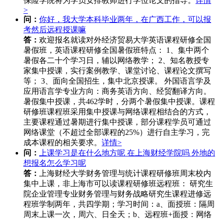
保险学院将为学员安排教师进行学位论文的指导。
详情
>
问：
你好，我大学本科毕业两年，在广西工作，可以报
考然后远程授课嘛
答：
欢迎报名就读对外经济贸易大学英语课程研修全国
暑假班，英语课程研修全国暑假班特点： 1、集中两个
暑假各二十个学习日，辅以网络教学； 2、知名教授专
家集中授课，实行案例教学、课堂讨论、课程论文撰写
等； 3、面向全国招生，集中北京授课。 外国语言学及
应用语言学专业方向：商务英语方向、经贸翻译方向。
暑假集中授课，共462学时，分两个暑假集中授课。课程
研修班课程班采用集中授课与网络课程相结合的方式，
主要课程通过暑期进行集中授课，部分课程学员可通过
网络课堂（不超过全部课程的25%）进行自主学习，完
成本课程的相关要求。
详情>
问：
上课学习是在什么地方呢 在上海财经学院吗 外地的
想报名怎么学习呢
答：
上海财经大学财务管理与统计课程研修班周末校内
集中上课，非上海市可以读课程研修班远程班： 研究生
院企业管理专业财务管理与财务战略研究生课程进修远
程班学制两年，共四学期；学习时间：a、面授班：隔周
周末上课一次，周六、日全天；b、远程班+面授：网络