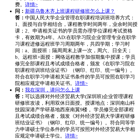
费。
详情>
问：
新疆乌鲁木齐上班课程研修班怎么上课？
答：
中国人民大学企业管理在职课程培训班培养方式：
1、面授与自学相结合，课程教学时间两年，业余时间授
课；2、申请相关证书的学员需办理学位课程考试资格
卡，有效期为4年。AD:在职学习院企业管理专业在职学
习课程进修远程班学习周期两年，共四学期；学习时
间：a、面授班：隔周周末上课一次，周六、日全天；
b、远程班+面授：网络远程教学加假期集中授课；学员
修完全部课程且考试成绩合格者，颁发《在职学习院在
职课程培训班结业证书》（钢印、红印、统一编号）。
符合在职学习申请相关证书条件的学员可按照在职学习
院相应规定申请相关证书。
详情>
问：
我在深圳，请问怎么上课
答：
可以选择对外经济贸易大学(深圳班)企业管理课程
研修班攻读，利用双休日面授。授课地点：深圳南山科
技园深港产学研基地西座南翼9楼 。学员修完全部课程
且考试成绩合格者，颁发《对外经济贸易大学课程研修
班结业证书》（钢印、红印、统一编号）。符合同等学
力申请硕士学位条件的学员可按照对外经济贸易大学相
应规定申请硕士学位。
详情>