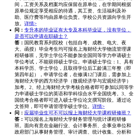
间，工资关系及档案均应保留在原单位，在学期间根据
原单位规定享受相应的待遇，其工资、生活福利及补
助、医疗费等均由原单位负责。学校公共资源向学生开
放。
详情>
问：
专升本的毕业证有大专及本科毕业证，没有学位，
是否可以申请在职硕士？
答：
国民教育系列院校（包括自考、成教、电大、夜
大、函授）毕业考生均可报名上海财经大学物流管理课
程研修班，无学士学位不能参加全国同等学力申请硕士
学位考试，不能获得硕士学位。申请硕士学位：1、具有
本科学历、学士学位，且取得学位后工龄满三年整（即
第四年起），申请学位者，在修满12门课后，需参加上
海财经大学的西方经济学（微观经济学与宏观经济学）
加考。2、经上海财经大学考核合格者即可参加以同等学
力申请硕士学位的英语和学科综合水平全国统考。3、全
国统考合格者即可进入硕士学位论文撰写阶段。通过论
文答辩，即可申请管理学硕士学位。
详情>
问：
应届毕业生可不可以报上海财经大学课程研修班？
答：
可以报名上海财经大学财务管理与统计课程研修
班。面向有意在金融行业、会计事务所、企事业单位和
政府部门从事财务管理、审计调查、统计收集、分析和