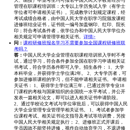
大、函授）毕业考生均可报名中国人民大学教育经济与
管理在职课程培训班：大专以上学历免试入学（有学士
学位者可申请相关证书）。完成教学计划规定课程，经
考试成绩合格者，由中国人民大学在职学习院颁发课程
进修班结业证书，证书统一编号加盖钢印、红印、院长
印；符合考试条件者，依学位办和中国人民大学学位办
相关规定可申请管理学相关证书。
详情>
问：
课程研修班报名学习不需要参加全国课程研修班联
考吗？
答：
中国人民大学企业管理在职课程培训班入学时不考
试，通过学习，符合条件参加全国在职学习申请相关证
书考试，符合学历条件即可入学。招生条件： 1、大学
本科毕业，并获得学士学位满2年。 2、大专学历者，可
参加进修班课程的学习，但不能申请相关证书。 申请相
关证书： 1、获得学士学位满三年，已通过所学专业18
门课程的考核与国家组织的全国统一水平考试，并公开
发表一篇相关论文，即可以进入相关证书申请阶段。
2、通过学校论文考试与学位审批后，可以获得中国人民
大学企业管理专业管理学相关证书。 1、考试者参加学
位课程考试、相关证书论文指导及考试等培训费，另按
中国人民大学相关规定执行； 2、进修班正式开课后，
学员因故不能坚持进修，视作自动放弃学习，不退进修