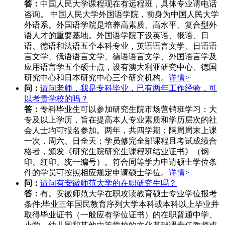
答：
中国人民大学课程现在有远程班，具体专业请电话
咨询。 中国人民大学外国语学院，前身为中国人民大学
外语系。外国语学院是培养高素质、高水平、复合型外
语人才的重要基地。外国语学院下设英语、俄语、日
语、德语和法语五个本科专业，英语语言文学、日语语
言文学、俄语语言文学、德语语言文学、外国语言学及
应用语言学五个硕士点，设有澳大利亚研究中心、德国
研究中心和日本研究中心三个研究机构。
详情>
问：
请问老师，我是专科毕业，已有两年工作经验，可
以考贵学校的吗？
答：
专科毕业生可以参加研究生院市场营销班学习：大
专及以上学历，旨在提高本人专业素质和学历层次的社
会人士均可报名参加。两年，共四学期；隔周周末上课
一次，周六、日全天；学员修完全部课程且考试成绩合
格者，颁发《研究生院研究生课程班结业证书》（钢
印、红印、统一编号）。符合同等学力申请硕士学位条
件的学员可按照相应规定申请硕士学位。
详情>
问：
请问有安徽师范大学的在职研究生吗？
答：
有。安徽师范大学在职攻读教育硕士专业学位报考
条件;毕业三年国民教育序列大学本科或本科以上毕业并
取得毕业证书（一般应有学位证书）的在职普通中学、