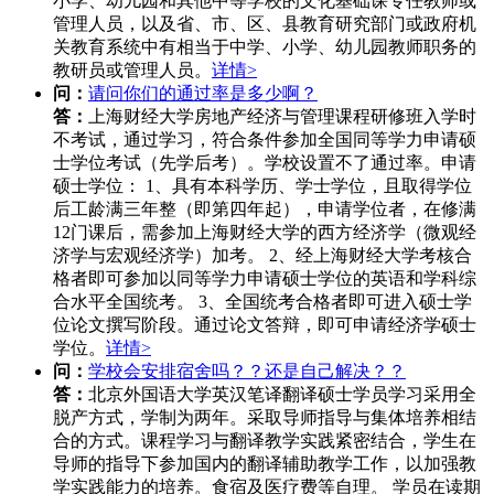
小学、幼儿园和其他中等学校的文化基础课专任教师或
管理人员，以及省、市、区、县教育研究部门或政府机
关教育系统中有相当于中学、小学、幼儿园教师职务的
教研员或管理人员。
详情>
问：
请问你们的通过率是多少啊？
答：
上海财经大学房地产经济与管理课程研修班入学时
不考试，通过学习，符合条件参加全国同等学力申请硕
士学位考试（先学后考）。学校设置不了通过率。申请
硕士学位： 1、具有本科学历、学士学位，且取得学位
后工龄满三年整（即第四年起），申请学位者，在修满
12门课后，需参加上海财经大学的西方经济学（微观经
济学与宏观经济学）加考。 2、经上海财经大学考核合
格者即可参加以同等学力申请硕士学位的英语和学科综
合水平全国统考。 3、全国统考合格者即可进入硕士学
位论文撰写阶段。通过论文答辩，即可申请经济学硕士
学位。
详情>
问：
学校会安排宿舍吗？？还是自己解决？？
答：
北京外国语大学英汉笔译翻译硕士学员学习采用全
脱产方式，学制为两年。采取导师指导与集体培养相结
合的方式。课程学习与翻译教学实践紧密结合，学生在
导师的指导下参加国内的翻译辅助教学工作，以加强教
学实践能力的培养。食宿及医疗费等自理。 学员在读期