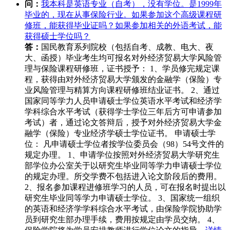
问：
我本科是英语专业（自考），没有学位。是1999年
毕业的，现在从事保险行业。如果参加这个高级课程研
修班，能获得毕业证吗？如果参加相关的外语考试，能
获得硕士学位吗？
答：
国民教育系列院校（包括自考、成教、电大、夜
大、函授）毕业考生均可报名对外经济贸易大学风险管
理与保险课程研修班，证书授予： 1、学员修完规定课
程，获得由对外经济贸易大学颁发的金融学（保险）专
业风险管理与精算方向课程研修班结业证书。 2、通过
国家同等学力人员申请硕士学位英语水平考试和经济学
学科综合水平考试（获得学士学位三年后方可申请参加
考试）者，通过论文答辩后，授予对外经济贸易大学金
融学（保险）专业经济学硕士学位证书。 申请硕士学
位： 凡申请硕士学位者按学位委员会（98）54号文件的
规定办理。 1、申请学位按照对外经济贸易大学研究生
部学位办公室关于以研究生毕业同等学力申请硕士学位
的规定办理。所交学费不包括进入论文阶段后的费用。
2、报名参加课程进修班学习的人员，可在报名时提出以
研究生毕业同等学力申请硕士学位。 3、国家统一组织
的英语和经济学学科综合水平考试，由保险学院协助学
员到研究生部办理手续，费用按规定由学员交纳。 4、