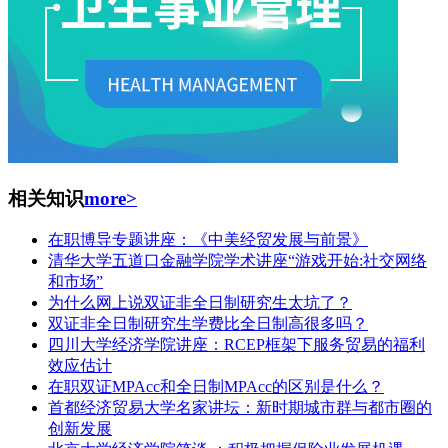
相关知识
more>
在职博导专题讲座：《中美经贸发展与前景》
清华大学五道口金融学院学术讲座“游戏开始:社交网络
和市场”
为什么网上说双证非全日制研究生太坑了？
双证非全日制研究生学费比全日制高很多吗？
四川大学经济学院讲座：RCEP框架下服务贸易的福利
效应估计
在职双证MPAcc和全日制MPAcc的区别是什么？
首都经济贸易大学名家讲坛：新时期城市群与都市圈的
创新发展