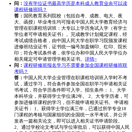
问：
没有学位证书最高学历是本科成人教育业余可以读
课程研修班吗？
答：
国民教育系列院校（包括自考、成教、电大、夜
大、函授）毕业考生均可报名中国人民大学教育经济与
管理在职课程培训班：大专以上学历免试入学（有学士
学位者可申请相关证书）。完成教学计划规定课程，经
考试成绩合格者，由中国人民大学在职学习院颁发课程
进修班结业证书，证书统一编号加盖钢印、红印、院长
印；符合考试条件者，依学位办和中国人民大学学位办
相关规定可申请管理学相关证书。
详情>
问：
课程研修班报名学习不需要参加全国课程研修班联
考吗？
答：
中国人民大学企业管理在职课程培训班入学时不考
试，通过学习，符合条件参加全国在职学习申请相关证
书考试，符合学历条件即可入学。招生条件： 1、大学
本科毕业，并获得学士学位满2年。 2、大专学历者，可
参加进修班课程的学习，但不能申请相关证书。 申请相
关证书： 1、获得学士学位满三年，已通过所学专业18
门课程的考核与国家组织的全国统一水平考试，并公开
发表一篇相关论文，即可以进入相关证书申请阶段。
2、通过学校论文考试与学位审批后，可以获得中国人民