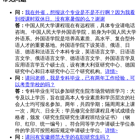
问：
我在外省，想报这个专业是不是不行啊？因为我看
到授课时双休日。没有寒暑假的么？谢谢
答：
中国人民大学课程现在有远程班，具体专业请电话
咨询。 中国人民大学外国语学院，前身为中国人民大学
外语系。外国语学院是培养高素质、高水平、复合型外
语人才的重要基地。外国语学院下设英语、俄语、日
语、德语和法语五个本科专业，英语语言文学、日语语
言文学、俄语语言文学、德语语言文学、外国语言学及
应用语言学五个硕士点，设有澳大利亚研究中心、德国
研究中心和日本研究中心三个研究机构。
详情>
问：
请问老师，我是专科毕业，已有两年工作经验，可
以考贵学校的吗？
答：
专科毕业生可以参加研究生院市场营销班学习：大
专及以上学历，旨在提高本人专业素质和学历层次的社
会人士均可报名参加。两年，共四学期；隔周周末上课
一次，周六、日全天；学员修完全部课程且考试成绩合
格者，颁发《研究生院研究生课程班结业证书》（钢
印、红印、统一编号）。符合同等学力申请硕士学位条
件的学员可按照相应规定申请硕士学位。
详情>
问：
请问有安徽师范大学的在职研究生吗？