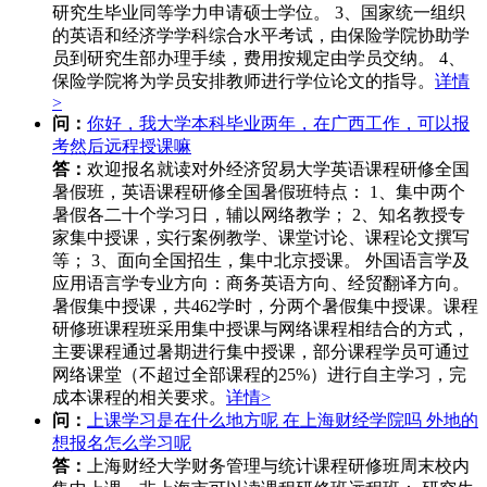
研究生毕业同等学力申请硕士学位。 3、国家统一组织
的英语和经济学学科综合水平考试，由保险学院协助学
员到研究生部办理手续，费用按规定由学员交纳。 4、
保险学院将为学员安排教师进行学位论文的指导。
详情
>
问：
你好，我大学本科毕业两年，在广西工作，可以报
考然后远程授课嘛
答：
欢迎报名就读对外经济贸易大学英语课程研修全国
暑假班，英语课程研修全国暑假班特点： 1、集中两个
暑假各二十个学习日，辅以网络教学； 2、知名教授专
家集中授课，实行案例教学、课堂讨论、课程论文撰写
等； 3、面向全国招生，集中北京授课。 外国语言学及
应用语言学专业方向：商务英语方向、经贸翻译方向。
暑假集中授课，共462学时，分两个暑假集中授课。课程
研修班课程班采用集中授课与网络课程相结合的方式，
主要课程通过暑期进行集中授课，部分课程学员可通过
网络课堂（不超过全部课程的25%）进行自主学习，完
成本课程的相关要求。
详情>
问：
上课学习是在什么地方呢 在上海财经学院吗 外地的
想报名怎么学习呢
答：
上海财经大学财务管理与统计课程研修班周末校内