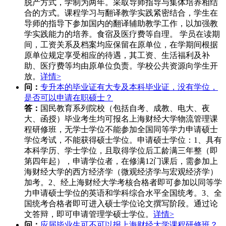
脱产方式，学制为两年。采取导师指导与集体培养相结
合的方式。课程学习与翻译教学实践紧密结合，学生在
导师的指导下参加国内的翻译辅助教学工作，以加强教
学实践能力的培养。食宿及医疗费等自理。 学员在读期
间，工资关系及档案均应保留在原单位，在学期间根据
原单位规定享受相应的待遇，其工资、生活福利及补
助、医疗费等均由原单位负责。学校公共资源向学生开
放。
详情>
问：
专升本的毕业证有大专及本科毕业证，没有学位，
是否可以申请在职硕士？
答：
国民教育系列院校（包括自考、成教、电大、夜
大、函授）毕业考生均可报名上海财经大学物流管理课
程研修班，无学士学位不能参加全国同等学力申请硕士
学位考试，不能获得硕士学位。申请硕士学位：1、具有
本科学历、学士学位，且取得学位后工龄满三年整（即
第四年起），申请学位者，在修满12门课后，需参加上
海财经大学的西方经济学（微观经济学与宏观经济学）
加考。2、经上海财经大学考核合格者即可参加以同等学
力申请硕士学位的英语和学科综合水平全国统考。3、全
国统考合格者即可进入硕士学位论文撰写阶段。通过论
文答辩，即可申请管理学硕士学位。
详情>
问：
应届毕业生可不可以报上海财经大学课程研修班？