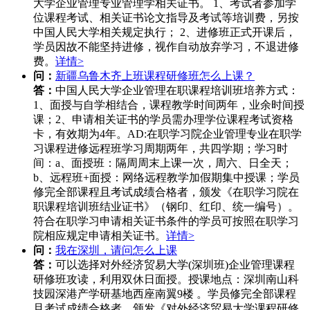
大学企业管理专业管理学相关证书。 1、考试者参加学
位课程考试、相关证书论文指导及考试等培训费，另按
中国人民大学相关规定执行； 2、进修班正式开课后，
学员因故不能坚持进修，视作自动放弃学习，不退进修
费。
详情>
问：
新疆乌鲁木齐上班课程研修班怎么上课？
答：
中国人民大学企业管理在职课程培训班培养方式：
1、面授与自学相结合，课程教学时间两年，业余时间授
课；2、申请相关证书的学员需办理学位课程考试资格
卡，有效期为4年。AD:在职学习院企业管理专业在职学
习课程进修远程班学习周期两年，共四学期；学习时
间：a、面授班：隔周周末上课一次，周六、日全天；
b、远程班+面授：网络远程教学加假期集中授课；学员
修完全部课程且考试成绩合格者，颁发《在职学习院在
职课程培训班结业证书》（钢印、红印、统一编号）。
符合在职学习申请相关证书条件的学员可按照在职学习
院相应规定申请相关证书。
详情>
问：
我在深圳，请问怎么上课
答：
可以选择对外经济贸易大学(深圳班)企业管理课程
研修班攻读，利用双休日面授。授课地点：深圳南山科
技园深港产学研基地西座南翼9楼 。学员修完全部课程
且考试成绩合格者，颁发《对外经济贸易大学课程研修