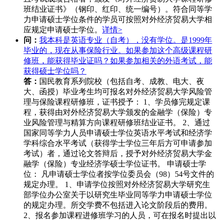
班结业证书》（钢印、红印、统一编号）。符合同等学
力申请硕士学位条件的学员可按照对外经济贸易大学相
应规定申请硕士学位。
详情>
问：
我本科是英语专业（自考），没有学位。是1999年
毕业的，现在从事保险行业。如果参加这个高级课程研
修班，能获得毕业证吗？如果参加相关的外语考试，能
获得硕士学位吗？
答：
国民教育系列院校（包括自考、成教、电大、夜
大、函授）毕业考生均可报名对外经济贸易大学风险管
理与保险课程研修班，证书授予： 1、学员修完规定课
程，获得由对外经济贸易大学颁发的金融学（保险）专
业风险管理与精算方向课程研修班结业证书。 2、通过
国家同等学力人员申请硕士学位英语水平考试和经济学
学科综合水平考试（获得学士学位三年后方可申请参加
考试）者，通过论文答辩后，授予对外经济贸易大学金
融学（保险）专业经济学硕士学位证书。 申请硕士学
位： 凡申请硕士学位者按学位委员会（98）54号文件的
规定办理。 1、申请学位按照对外经济贸易大学研究生
部学位办公室关于以研究生毕业同等学力申请硕士学位
的规定办理。所交学费不包括进入论文阶段后的费用。
2、报名参加课程进修班学习的人员，可在报名时提出以