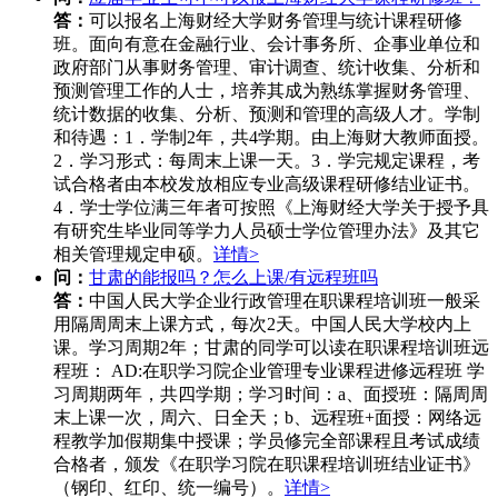
答：
可以报名上海财经大学财务管理与统计课程研修
班。面向有意在金融行业、会计事务所、企事业单位和
政府部门从事财务管理、审计调查、统计收集、分析和
预测管理工作的人士，培养其成为熟练掌握财务管理、
统计数据的收集、分析、预测和管理的高级人才。学制
和待遇：1．学制2年，共4学期。由上海财大教师面授。
2．学习形式：每周末上课一天。3．学完规定课程，考
试合格者由本校发放相应专业高级课程研修结业证书。
4．学士学位满三年者可按照《上海财经大学关于授予具
有研究生毕业同等学力人员硕士学位管理办法》及其它
相关管理规定申硕。
详情>
问：
甘肃的能报吗？怎么上课/有远程班吗
答：
中国人民大学企业行政管理在职课程培训班一般采
用隔周周末上课方式，每次2天。中国人民大学校内上
课。学习周期2年；甘肃的同学可以读在职课程培训班远
程班： AD:在职学习院企业管理专业课程进修远程班 学
习周期两年，共四学期；学习时间：a、面授班：隔周周
末上课一次，周六、日全天；b、远程班+面授：网络远
程教学加假期集中授课；学员修完全部课程且考试成绩
合格者，颁发《在职学习院在职课程培训班结业证书》
（钢印、红印、统一编号）。
详情>