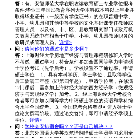
答：
有。安徽师范大学在职攻读教育硕士专业学位报考
条件;毕业三年国民教育序列大学本科或本科以上毕业并
取得毕业证书（一般应有学位证书）的在职普通中学、
小学、幼儿园和其他中等学校的文化基础课专任教师或
管理人员，以及省、市、区、县教育研究部门或政府机
关教育系统中有相当于中学、小学、幼儿园教师职务的
教研员或管理人员。
详情>
问：
请问你们的通过率是多少啊？
答：
上海财经大学房地产经济与管理课程研修班入学时
不考试，通过学习，符合条件参加全国同等学力申请硕
士学位考试（先学后考）。学校设置不了通过率。申请
硕士学位： 1、具有本科学历、学士学位，且取得学位
后工龄满三年整（即第四年起），申请学位者，在修满
12门课后，需参加上海财经大学的西方经济学（微观经
济学与宏观经济学）加考。 2、经上海财经大学考核合
格者即可参加以同等学力申请硕士学位的英语和学科综
合水平全国统考。 3、全国统考合格者即可进入硕士学
位论文撰写阶段。通过论文答辩，即可申请经济学硕士
学位。
详情>
问：
学校会安排宿舍吗？？还是自己解决？？
答：
北京外国语大学英汉笔译翻译硕士学员学习采用全