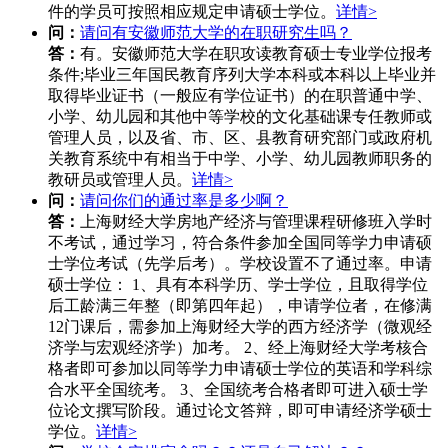
件的学员可按照相应规定申请硕士学位。
详情>
问：
请问有安徽师范大学的在职研究生吗？
答：
有。安徽师范大学在职攻读教育硕士专业学位报考
条件;毕业三年国民教育序列大学本科或本科以上毕业并
取得毕业证书（一般应有学位证书）的在职普通中学、
小学、幼儿园和其他中等学校的文化基础课专任教师或
管理人员，以及省、市、区、县教育研究部门或政府机
关教育系统中有相当于中学、小学、幼儿园教师职务的
教研员或管理人员。
详情>
问：
请问你们的通过率是多少啊？
答：
上海财经大学房地产经济与管理课程研修班入学时
不考试，通过学习，符合条件参加全国同等学力申请硕
士学位考试（先学后考）。学校设置不了通过率。申请
硕士学位： 1、具有本科学历、学士学位，且取得学位
后工龄满三年整（即第四年起），申请学位者，在修满
12门课后，需参加上海财经大学的西方经济学（微观经
济学与宏观经济学）加考。 2、经上海财经大学考核合
格者即可参加以同等学力申请硕士学位的英语和学科综
合水平全国统考。 3、全国统考合格者即可进入硕士学
位论文撰写阶段。通过论文答辩，即可申请经济学硕士
学位。
详情>