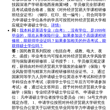
技园深港产学研基地西座南翼9楼 。学员修完全部课程
且考试成绩合格者，颁发《对外经济贸易大学课程研修
班结业证书》（钢印、红印、统一编号）。符合同等学
力申请硕士学位条件的学员可按照对外经济贸易大学相
应规定申请硕士学位。
详情>
问：
我本科是英语专业（自考），没有学位。是1999年
毕业的，现在从事保险行业。如果参加这个高级课程研
修班，能获得毕业证吗？如果参加相关的外语考试，能
获得硕士学位吗？
答：
国民教育系列院校（包括自考、成教、电大、夜
大、函授）毕业考生均可报名对外经济贸易大学风险管
理与保险课程研修班，证书授予： 1、学员修完规定课
程，获得由对外经济贸易大学颁发的金融学（保险）专
业风险管理与精算方向课程研修班结业证书。 2、通过
国家同等学力人员申请硕士学位英语水平考试和经济学
学科综合水平考试（获得学士学位三年后方可申请参加
考试）者，通过论文答辩后，授予对外经济贸易大学金
融学（保险）专业经济学硕士学位证书。 申请硕士学
位： 凡申请硕士学位者按学位委员会（98）54号文件的
规定办理。 1、申请学位按照对外经济贸易大学研究生
部学位办公室关于以研究生毕业同等学力申请硕士学位