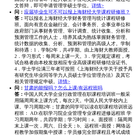
文答辩，即可申请管理学硕士学位。
详情>
问：
应届毕业生可不可以报上海财经大学课程研修班？
答：
可以报名上海财经大学财务管理与统计课程研修
班。面向有意在金融行业、会计事务所、企事业单位和
政府部门从事财务管理、审计调查、统计收集、分析和
预测管理工作的人士，培养其成为熟练掌握财务管理、
统计数据的收集、分析、预测和管理的高级人才。学制
和待遇：1．学制2年，共4学期。由上海财大教师面授。
2．学习形式：每周末上课一天。3．学完规定课程，考
试合格者由本校发放相应专业高级课程研修结业证书。
4．学士学位满三年者可按照《上海财经大学关于授予具
有研究生毕业同等学力人员硕士学位管理办法》及其它
相关管理规定申硕。
详情>
问：
甘肃的能报吗？怎么上课/有远程班吗
答：
中国人民大学企业行政管理在职课程培训班一般采
用隔周周末上课方式，每次2天。中国人民大学校内上
课。学习周期2年；甘肃的同学可以读在职课程培训班远
程班： AD:在职学习院企业管理专业课程进修远程班 学
习周期两年，共四学期；学习时间：a、面授班：隔周周
末上课一次，周六、日全天；b、远程班+面授：网络远
程教学加假期集中授课；学员修完全部课程且考试成绩