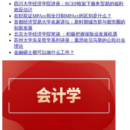
四川大学经济学院讲座：RCEP框架下服务贸易的福利
效应估计
在职双证MPAcc和全日制MPAcc的区别是什么？
首都经济贸易大学名家讲坛：新时期城市群与都市圈的
创新发展
北京大学经济学院笔谈 ：积极把握保险业发展机遇
苏州大学东吴哲学系列讲座：重思哈贝马斯的公民社会
理论
金融硕士都可以做什么工作？