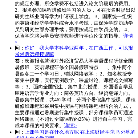
的规定办理。所交学费不包括进入论文阶段后的费用。
2、报名参加课程进修班学习的人员，可在报名时提出以
研究生毕业同等学力申请硕士学位。 3、国家统一组织
的英语和经济学学科综合水平考试，由保险学院协助学
员到研究生部办理手续，费用按规定由学员交纳。 4、
保险学院将为学员安排教师进行学位论文的指导。
详情
>
问：
你好，我大学本科毕业两年，在广西工作，可以报
考然后远程授课嘛
答：
欢迎报名就读对外经济贸易大学英语课程研修全国
暑假班，英语课程研修全国暑假班特点： 1、集中两个
暑假各二十个学习日，辅以网络教学； 2、知名教授专
家集中授课，实行案例教学、课堂讨论、课程论文撰写
等； 3、面向全国招生，集中北京授课。 外国语言学及
应用语言学专业方向：商务英语方向、经贸翻译方向。
暑假集中授课，共462学时，分两个暑假集中授课。课程
研修班课程班采用集中授课与网络课程相结合的方式，
主要课程通过暑期进行集中授课，部分课程学员可通过
网络课堂（不超过全部课程的25%）进行自主学习，完
成本课程的相关要求。
详情>
问：
上课学习是在什么地方呢 在上海财经学院吗 外地的