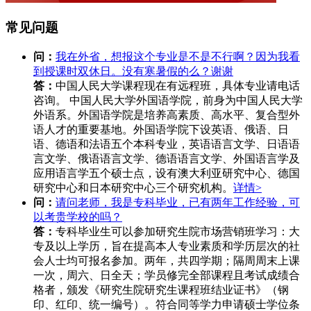
常见问题
问：
我在外省，想报这个专业是不是不行啊？因为我看
到授课时双休日。没有寒暑假的么？谢谢
答：
中国人民大学课程现在有远程班，具体专业请电话
咨询。 中国人民大学外国语学院，前身为中国人民大学
外语系。外国语学院是培养高素质、高水平、复合型外
语人才的重要基地。外国语学院下设英语、俄语、日
语、德语和法语五个本科专业，英语语言文学、日语语
言文学、俄语语言文学、德语语言文学、外国语言学及
应用语言学五个硕士点，设有澳大利亚研究中心、德国
研究中心和日本研究中心三个研究机构。
详情>
问：
请问老师，我是专科毕业，已有两年工作经验，可
以考贵学校的吗？
答：
专科毕业生可以参加研究生院市场营销班学习：大
专及以上学历，旨在提高本人专业素质和学历层次的社
会人士均可报名参加。两年，共四学期；隔周周末上课
一次，周六、日全天；学员修完全部课程且考试成绩合
格者，颁发《研究生院研究生课程班结业证书》（钢
印、红印、统一编号）。符合同等学力申请硕士学位条