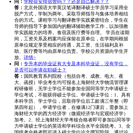
问：
学校会安排宿舍吗？？还是自己解决？？
答：
北京外国语大学英汉笔译翻译硕士学员学习采用全
脱产方式，学制为两年。采取导师指导与集体培养相结
合的方式。课程学习与翻译教学实践紧密结合，学生在
导师的指导下参加国内的翻译辅助教学工作，以加强教
学实践能力的培养。食宿及医疗费等自理。 学员在读期
间，工资关系及档案均应保留在原单位，在学期间根据
原单位规定享受相应的待遇，其工资、生活福利及补
助、医疗费等均由原单位负责。学校公共资源向学生开
放。
详情>
问：
专升本的毕业证有大专及本科毕业证，没有学位，
是否可以申请在职硕士？
答：
国民教育系列院校（包括自考、成教、电大、夜
大、函授）毕业考生均可报名上海财经大学物流管理课
程研修班，无学士学位不能参加全国同等学力申请硕士
学位考试，不能获得硕士学位。申请硕士学位：1、具有
本科学历、学士学位，且取得学位后工龄满三年整（即
第四年起），申请学位者，在修满12门课后，需参加上
海财经大学的西方经济学（微观经济学与宏观经济学）
加考。2、经上海财经大学考核合格者即可参加以同等学
力申请硕士学位的英语和学科综合水平全国统考。3、全
国统考合格者即可进入硕士学位论文撰写阶段。通过论