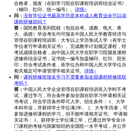
合格者，颁发《在职学习院在职课程培训班结业证书》
（钢印、红印、统一编号）。
详情>
问：
没有学位证书最高学历是本科成人教育业余可以读
课程研修班吗？
答：
国民教育系列院校（包括自考、成教、电大、夜
大、函授）毕业考生均可报名中国人民大学教育经济与
管理在职课程培训班：大专以上学历免试入学（有学士
学位者可申请相关证书）。完成教学计划规定课程，经
考试成绩合格者，由中国人民大学在职学习院颁发课程
进修班结业证书，证书统一编号加盖钢印、红印、院长
印；符合考试条件者，依学位办和中国人民大学学位办
相关规定可申请管理学相关证书。
详情>
问：
课程研修班报名学习不需要参加全国课程研修班联
考吗？
答：
中国人民大学企业管理在职课程培训班入学时不考
试，通过学习，符合条件参加全国在职学习申请相关证
书考试，符合学历条件即可入学。招生条件： 1、大学
本科毕业，并获得学士学位满2年。 2、大专学历者，可
参加进修班课程的学习，但不能申请相关证书。 申请相
关证书： 1、获得学士学位满三年，已通过所学专业18
门课程的考核与国家组织的全国统一水平考试，并公开