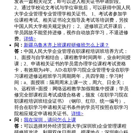
发表一篇相关论文，即可以进入相关证书申请阶段。
2、通过学校论文考试与学位审批后，可以获得中国人民
大学企业管理专业管理学相关证书。 1、考试者参加学
位课程考试、相关证书论文指导及考试等培训费，另按
中国人民大学相关规定执行； 2、进修班正式开课后，
学员因故不能坚持进修，视作自动放弃学习，不退进修
费。
详情>
问：
新疆乌鲁木齐上班课程研修班怎么上课？
答：
中国人民大学企业管理在职课程培训班培养方式：
1、面授与自学相结合，课程教学时间两年，业余时间授
课；2、申请相关证书的学员需办理学位课程考试资格
卡，有效期为4年。AD:在职学习院企业管理专业在职学
习课程进修远程班学习周期两年，共四学期；学习时
间：a、面授班：隔周周末上课一次，周六、日全天；
b、远程班+面授：网络远程教学加假期集中授课；学员
修完全部课程且考试成绩合格者，颁发《在职学习院在
职课程培训班结业证书》（钢印、红印、统一编号）。
符合在职学习申请相关证书条件的学员可按照在职学习
院相应规定申请相关证书。
详情>
问：
我在深圳，请问怎么上课
答：
可以选择对外经济贸易大学(深圳班)企业管理课程
研修班攻读，利用双休日面授。授课地点：深圳南山科