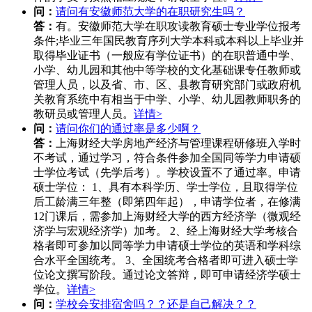
问：
请问有安徽师范大学的在职研究生吗？
答：
有。安徽师范大学在职攻读教育硕士专业学位报考
条件;毕业三年国民教育序列大学本科或本科以上毕业并
取得毕业证书（一般应有学位证书）的在职普通中学、
小学、幼儿园和其他中等学校的文化基础课专任教师或
管理人员，以及省、市、区、县教育研究部门或政府机
关教育系统中有相当于中学、小学、幼儿园教师职务的
教研员或管理人员。
详情>
问：
请问你们的通过率是多少啊？
答：
上海财经大学房地产经济与管理课程研修班入学时
不考试，通过学习，符合条件参加全国同等学力申请硕
士学位考试（先学后考）。学校设置不了通过率。申请
硕士学位： 1、具有本科学历、学士学位，且取得学位
后工龄满三年整（即第四年起），申请学位者，在修满
12门课后，需参加上海财经大学的西方经济学（微观经
济学与宏观经济学）加考。 2、经上海财经大学考核合
格者即可参加以同等学力申请硕士学位的英语和学科综
合水平全国统考。 3、全国统考合格者即可进入硕士学
位论文撰写阶段。通过论文答辩，即可申请经济学硕士
学位。
详情>
问：
学校会安排宿舍吗？？还是自己解决？？