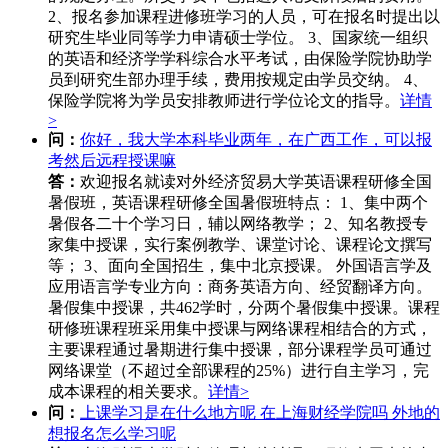
2、报名参加课程进修班学习的人员，可在报名时提出以
研究生毕业同等学力申请硕士学位。 3、国家统一组织
的英语和经济学学科综合水平考试，由保险学院协助学
员到研究生部办理手续，费用按规定由学员交纳。 4、
保险学院将为学员安排教师进行学位论文的指导。
详情
>
问：
你好，我大学本科毕业两年，在广西工作，可以报
考然后远程授课嘛
答：
欢迎报名就读对外经济贸易大学英语课程研修全国
暑假班，英语课程研修全国暑假班特点： 1、集中两个
暑假各二十个学习日，辅以网络教学； 2、知名教授专
家集中授课，实行案例教学、课堂讨论、课程论文撰写
等； 3、面向全国招生，集中北京授课。 外国语言学及
应用语言学专业方向：商务英语方向、经贸翻译方向。
暑假集中授课，共462学时，分两个暑假集中授课。课程
研修班课程班采用集中授课与网络课程相结合的方式，
主要课程通过暑期进行集中授课，部分课程学员可通过
网络课堂（不超过全部课程的25%）进行自主学习，完
成本课程的相关要求。
详情>
问：
上课学习是在什么地方呢 在上海财经学院吗 外地的
想报名怎么学习呢