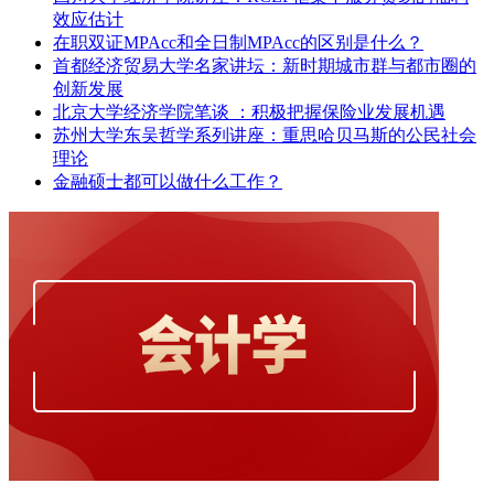
效应估计
在职双证MPAcc和全日制MPAcc的区别是什么？
首都经济贸易大学名家讲坛：新时期城市群与都市圈的
创新发展
北京大学经济学院笔谈 ：积极把握保险业发展机遇
苏州大学东吴哲学系列讲座：重思哈贝马斯的公民社会
理论
金融硕士都可以做什么工作？