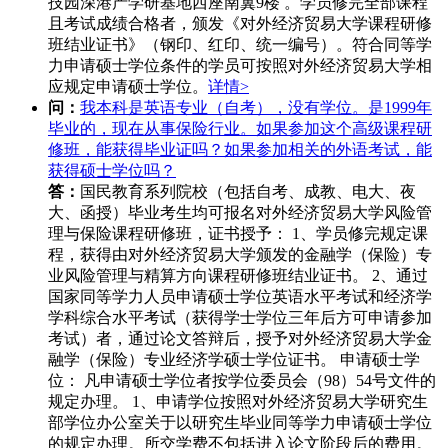
技园深港产学研基地西座南翼9楼 。学员修完全部课程
且考试成绩合格者，颁发《对外经济贸易大学课程研修
班结业证书》（钢印、红印、统一编号）。符合同等学
力申请硕士学位条件的学员可按照对外经济贸易大学相
应规定申请硕士学位。
详情>
问：
我本科是英语专业（自考），没有学位。是1999年
毕业的，现在从事保险行业。如果参加这个高级课程研
修班，能获得毕业证吗？如果参加相关的外语考试，能
获得硕士学位吗？
答：
国民教育系列院校（包括自考、成教、电大、夜
大、函授）毕业考生均可报名对外经济贸易大学风险管
理与保险课程研修班，证书授予： 1、学员修完规定课
程，获得由对外经济贸易大学颁发的金融学（保险）专
业风险管理与精算方向课程研修班结业证书。 2、通过
国家同等学力人员申请硕士学位英语水平考试和经济学
学科综合水平考试（获得学士学位三年后方可申请参加
考试）者，通过论文答辩后，授予对外经济贸易大学金
融学（保险）专业经济学硕士学位证书。 申请硕士学
位： 凡申请硕士学位者按学位委员会（98）54号文件的
规定办理。 1、申请学位按照对外经济贸易大学研究生
部学位办公室关于以研究生毕业同等学力申请硕士学位
的规定办理。所交学费不包括进入论文阶段后的费用。