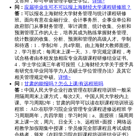
文答辩，即可申请管理学硕士学位。
详情>
问：
应届毕业生可不可以报上海财经大学课程研修班？
答：
可以报名上海财经大学财务管理与统计课程研修
班。面向有意在金融行业、会计事务所、企事业单位和
政府部门从事财务管理、审计调查、统计收集、分析和
预测管理工作的人士，培养其成为熟练掌握财务管理、
统计数据的收集、分析、预测和管理的高级人才。学制
和待遇：1．学制2年，共4学期。由上海财大教师面授。
2．学习形式：每周末上课一天。3．学完规定课程，考
试合格者由本校发放相应专业高级课程研修结业证书。
4．学士学位满三年者可按照《上海财经大学关于授予具
有研究生毕业同等学力人员硕士学位管理办法》及其它
相关管理规定申硕。
详情>
问：
甘肃的能报吗？怎么上课/有远程班吗
答：
中国人民大学企业行政管理在职课程培训班一般采
用隔周周末上课方式，每次2天。中国人民大学校内上
课。学习周期2年；甘肃的同学可以读在职课程培训班远
程班： AD:在职学习院企业管理专业课程进修远程班 学
习周期两年，共四学期；学习时间：a、面授班：隔周周
末上课一次，周六、日全天；b、远程班+面授：网络远
程教学加假期集中授课；学员修完全部课程且考试成绩
合格者，颁发《在职学习院在职课程培训班结业证书》