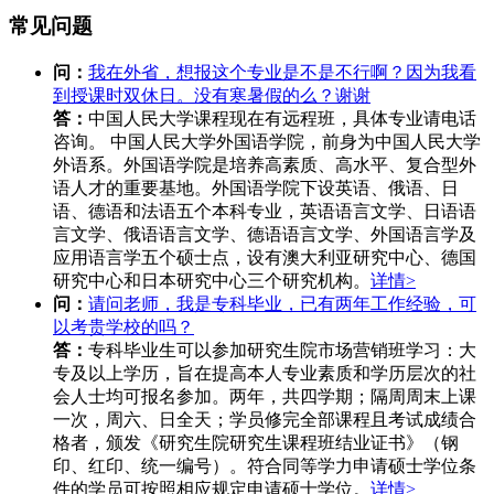
常见问题
问：
我在外省，想报这个专业是不是不行啊？因为我看
到授课时双休日。没有寒暑假的么？谢谢
答：
中国人民大学课程现在有远程班，具体专业请电话
咨询。 中国人民大学外国语学院，前身为中国人民大学
外语系。外国语学院是培养高素质、高水平、复合型外
语人才的重要基地。外国语学院下设英语、俄语、日
语、德语和法语五个本科专业，英语语言文学、日语语
言文学、俄语语言文学、德语语言文学、外国语言学及
应用语言学五个硕士点，设有澳大利亚研究中心、德国
研究中心和日本研究中心三个研究机构。
详情>
问：
请问老师，我是专科毕业，已有两年工作经验，可
以考贵学校的吗？
答：
专科毕业生可以参加研究生院市场营销班学习：大
专及以上学历，旨在提高本人专业素质和学历层次的社
会人士均可报名参加。两年，共四学期；隔周周末上课
一次，周六、日全天；学员修完全部课程且考试成绩合
格者，颁发《研究生院研究生课程班结业证书》（钢
印、红印、统一编号）。符合同等学力申请硕士学位条
件的学员可按照相应规定申请硕士学位。
详情>