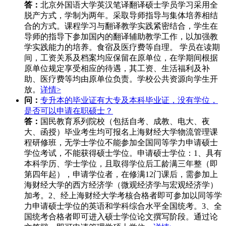
答：
北京外国语大学英汉笔译翻译硕士学员学习采用全
脱产方式，学制为两年。采取导师指导与集体培养相结
合的方式。课程学习与翻译教学实践紧密结合，学生在
导师的指导下参加国内的翻译辅助教学工作，以加强教
学实践能力的培养。食宿及医疗费等自理。 学员在读期
间，工资关系及档案均应保留在原单位，在学期间根据
原单位规定享受相应的待遇，其工资、生活福利及补
助、医疗费等均由原单位负责。学校公共资源向学生开
放。
详情>
问：
专升本的毕业证有大专及本科毕业证，没有学位，
是否可以申请在职硕士？
答：
国民教育系列院校（包括自考、成教、电大、夜
大、函授）毕业考生均可报名上海财经大学物流管理课
程研修班，无学士学位不能参加全国同等学力申请硕士
学位考试，不能获得硕士学位。申请硕士学位：1、具有
本科学历、学士学位，且取得学位后工龄满三年整（即
第四年起），申请学位者，在修满12门课后，需参加上
海财经大学的西方经济学（微观经济学与宏观经济学）
加考。2、经上海财经大学考核合格者即可参加以同等学
力申请硕士学位的英语和学科综合水平全国统考。3、全
国统考合格者即可进入硕士学位论文撰写阶段。通过论