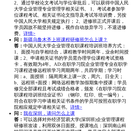
2、通过学校论文考试与学位审批后，可以获得中国人民
大学企业管理专业管理学相关证书。 1、考试者参加学
位课程考试、相关证书论文指导及考试等培训费，另按
中国人民大学相关规定执行； 2、进修班正式开课后，
学员因故不能坚持进修，视作自动放弃学习，不退进修
费。
详情>
问：
新疆乌鲁木齐上班课程研修班怎么上课？
答：
中国人民大学企业管理在职课程培训班培养方式：
1、面授与自学相结合，课程教学时间两年，业余时间授
课；2、申请相关证书的学员需办理学位课程考试资格
卡，有效期为4年。AD:在职学习院企业管理专业在职学
习课程进修远程班学习周期两年，共四学期；学习时
间：a、面授班：隔周周末上课一次，周六、日全天；
b、远程班+面授：网络远程教学加假期集中授课；学员
修完全部课程且考试成绩合格者，颁发《在职学习院在
职课程培训班结业证书》（钢印、红印、统一编号）。
符合在职学习申请相关证书条件的学员可按照在职学习
院相应规定申请相关证书。
详情>
问：
我在深圳，请问怎么上课
答：
可以选择对外经济贸易大学(深圳班)企业管理课程
研修班攻读，利用双休日面授。授课地点：深圳南山科