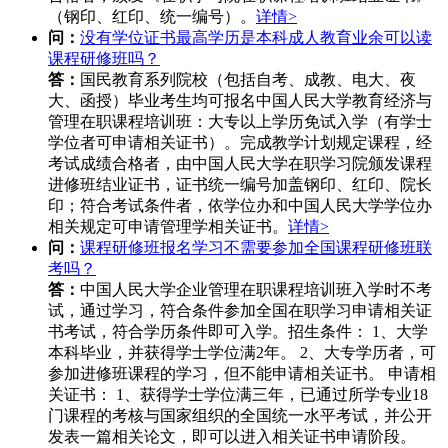
（钢印、红印、统一编号）。
详情>
问：
没有学位证书最高学历是本科成人教育业余可以读
课程研修班吗？
答：
国民教育系列院校（包括自考、成教、电大、夜
大、函授）毕业考生均可报名中国人民大学教育经济与
管理在职课程培训班：大专以上学历免试入学（有学士
学位者可申请相关证书）。完成教学计划规定课程，经
考试成绩合格者，由中国人民大学在职学习院颁发课程
进修班结业证书，证书统一编号加盖钢印、红印、院长
印；符合考试条件者，依学位办和中国人民大学学位办
相关规定可申请管理学相关证书。
详情>
问：
课程研修班报名学习不需要参加全国课程研修班联
考吗？
答：
中国人民大学企业管理在职课程培训班入学时不考
试，通过学习，符合条件参加全国在职学习申请相关证
书考试，符合学历条件即可入学。招生条件： 1、大学
本科毕业，并获得学士学位满2年。 2、大专学历者，可
参加进修班课程的学习，但不能申请相关证书。 申请相
关证书： 1、获得学士学位满三年，已通过所学专业18
门课程的考核与国家组织的全国统一水平考试，并公开
发表一篇相关论文，即可以进入相关证书申请阶段。