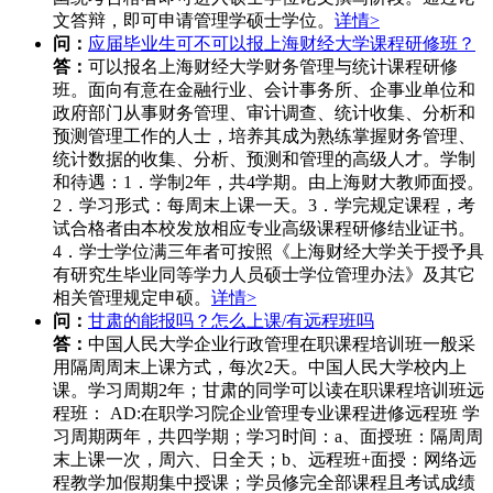
文答辩，即可申请管理学硕士学位。
详情>
问：
应届毕业生可不可以报上海财经大学课程研修班？
答：
可以报名上海财经大学财务管理与统计课程研修
班。面向有意在金融行业、会计事务所、企事业单位和
政府部门从事财务管理、审计调查、统计收集、分析和
预测管理工作的人士，培养其成为熟练掌握财务管理、
统计数据的收集、分析、预测和管理的高级人才。学制
和待遇：1．学制2年，共4学期。由上海财大教师面授。
2．学习形式：每周末上课一天。3．学完规定课程，考
试合格者由本校发放相应专业高级课程研修结业证书。
4．学士学位满三年者可按照《上海财经大学关于授予具
有研究生毕业同等学力人员硕士学位管理办法》及其它
相关管理规定申硕。
详情>
问：
甘肃的能报吗？怎么上课/有远程班吗
答：
中国人民大学企业行政管理在职课程培训班一般采
用隔周周末上课方式，每次2天。中国人民大学校内上
课。学习周期2年；甘肃的同学可以读在职课程培训班远
程班： AD:在职学习院企业管理专业课程进修远程班 学
习周期两年，共四学期；学习时间：a、面授班：隔周周
末上课一次，周六、日全天；b、远程班+面授：网络远
程教学加假期集中授课；学员修完全部课程且考试成绩