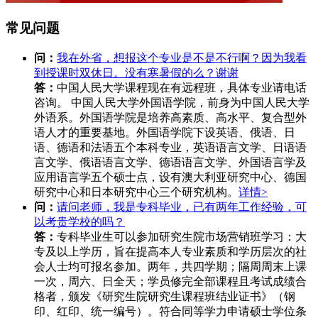
常见问题
问：
我在外省，想报这个专业是不是不行啊？因为我看
到授课时双休日。没有寒暑假的么？谢谢
答：
中国人民大学课程现在有远程班，具体专业请电话
咨询。 中国人民大学外国语学院，前身为中国人民大学
外语系。外国语学院是培养高素质、高水平、复合型外
语人才的重要基地。外国语学院下设英语、俄语、日
语、德语和法语五个本科专业，英语语言文学、日语语
言文学、俄语语言文学、德语语言文学、外国语言学及
应用语言学五个硕士点，设有澳大利亚研究中心、德国
研究中心和日本研究中心三个研究机构。
详情>
问：
请问老师，我是专科毕业，已有两年工作经验，可
以考贵学校的吗？
答：
专科毕业生可以参加研究生院市场营销班学习：大
专及以上学历，旨在提高本人专业素质和学历层次的社
会人士均可报名参加。两年，共四学期；隔周周末上课
一次，周六、日全天；学员修完全部课程且考试成绩合
格者，颁发《研究生院研究生课程班结业证书》（钢
印、红印、统一编号）。符合同等学力申请硕士学位条