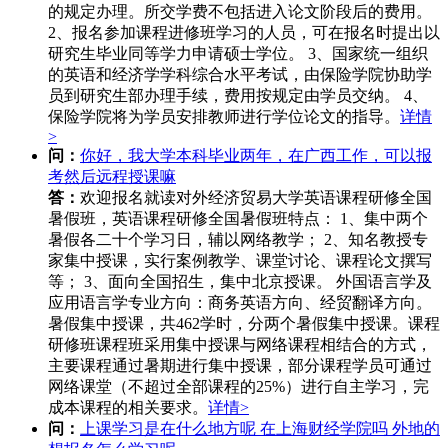
的规定办理。所交学费不包括进入论文阶段后的费用。
2、报名参加课程进修班学习的人员，可在报名时提出以
研究生毕业同等学力申请硕士学位。 3、国家统一组织
的英语和经济学学科综合水平考试，由保险学院协助学
员到研究生部办理手续，费用按规定由学员交纳。 4、
保险学院将为学员安排教师进行学位论文的指导。
详情
>
问：
你好，我大学本科毕业两年，在广西工作，可以报
考然后远程授课嘛
答：
欢迎报名就读对外经济贸易大学英语课程研修全国
暑假班，英语课程研修全国暑假班特点： 1、集中两个
暑假各二十个学习日，辅以网络教学； 2、知名教授专
家集中授课，实行案例教学、课堂讨论、课程论文撰写
等； 3、面向全国招生，集中北京授课。 外国语言学及
应用语言学专业方向：商务英语方向、经贸翻译方向。
暑假集中授课，共462学时，分两个暑假集中授课。课程
研修班课程班采用集中授课与网络课程相结合的方式，
主要课程通过暑期进行集中授课，部分课程学员可通过
网络课堂（不超过全部课程的25%）进行自主学习，完
成本课程的相关要求。
详情>
问：
上课学习是在什么地方呢 在上海财经学院吗 外地的