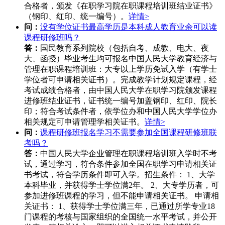
合格者，颁发《在职学习院在职课程培训班结业证书》
（钢印、红印、统一编号）。
详情>
问：
没有学位证书最高学历是本科成人教育业余可以读
课程研修班吗？
答：
国民教育系列院校（包括自考、成教、电大、夜
大、函授）毕业考生均可报名中国人民大学教育经济与
管理在职课程培训班：大专以上学历免试入学（有学士
学位者可申请相关证书）。完成教学计划规定课程，经
考试成绩合格者，由中国人民大学在职学习院颁发课程
进修班结业证书，证书统一编号加盖钢印、红印、院长
印；符合考试条件者，依学位办和中国人民大学学位办
相关规定可申请管理学相关证书。
详情>
问：
课程研修班报名学习不需要参加全国课程研修班联
考吗？
答：
中国人民大学企业管理在职课程培训班入学时不考
试，通过学习，符合条件参加全国在职学习申请相关证
书考试，符合学历条件即可入学。招生条件： 1、大学
本科毕业，并获得学士学位满2年。 2、大专学历者，可
参加进修班课程的学习，但不能申请相关证书。 申请相
关证书： 1、获得学士学位满三年，已通过所学专业18
门课程的考核与国家组织的全国统一水平考试，并公开