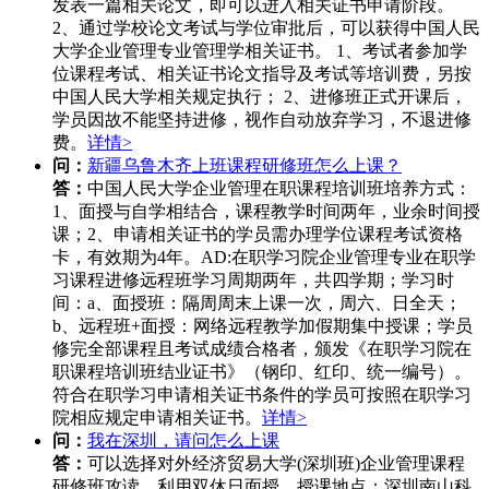
发表一篇相关论文，即可以进入相关证书申请阶段。
2、通过学校论文考试与学位审批后，可以获得中国人民
大学企业管理专业管理学相关证书。 1、考试者参加学
位课程考试、相关证书论文指导及考试等培训费，另按
中国人民大学相关规定执行； 2、进修班正式开课后，
学员因故不能坚持进修，视作自动放弃学习，不退进修
费。
详情>
问：
新疆乌鲁木齐上班课程研修班怎么上课？
答：
中国人民大学企业管理在职课程培训班培养方式：
1、面授与自学相结合，课程教学时间两年，业余时间授
课；2、申请相关证书的学员需办理学位课程考试资格
卡，有效期为4年。AD:在职学习院企业管理专业在职学
习课程进修远程班学习周期两年，共四学期；学习时
间：a、面授班：隔周周末上课一次，周六、日全天；
b、远程班+面授：网络远程教学加假期集中授课；学员
修完全部课程且考试成绩合格者，颁发《在职学习院在
职课程培训班结业证书》（钢印、红印、统一编号）。
符合在职学习申请相关证书条件的学员可按照在职学习
院相应规定申请相关证书。
详情>
问：
我在深圳，请问怎么上课
答：
可以选择对外经济贸易大学(深圳班)企业管理课程
研修班攻读，利用双休日面授。授课地点：深圳南山科