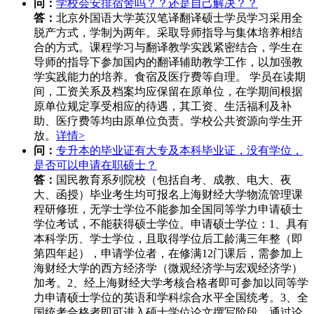
问：
学校会安排宿舍吗？？还是自己解决？？
答：
北京外国语大学英汉笔译翻译硕士学员学习采用全
脱产方式，学制为两年。采取导师指导与集体培养相结
合的方式。课程学习与翻译教学实践紧密结合，学生在
导师的指导下参加国内的翻译辅助教学工作，以加强教
学实践能力的培养。食宿及医疗费等自理。 学员在读期
间，工资关系及档案均应保留在原单位，在学期间根据
原单位规定享受相应的待遇，其工资、生活福利及补
助、医疗费等均由原单位负责。学校公共资源向学生开
放。
详情>
问：
专升本的毕业证有大专及本科毕业证，没有学位，
是否可以申请在职硕士？
答：
国民教育系列院校（包括自考、成教、电大、夜
大、函授）毕业考生均可报名上海财经大学物流管理课
程研修班，无学士学位不能参加全国同等学力申请硕士
学位考试，不能获得硕士学位。申请硕士学位：1、具有
本科学历、学士学位，且取得学位后工龄满三年整（即
第四年起），申请学位者，在修满12门课后，需参加上
海财经大学的西方经济学（微观经济学与宏观经济学）
加考。2、经上海财经大学考核合格者即可参加以同等学
力申请硕士学位的英语和学科综合水平全国统考。3、全
国统考合格者即可进入硕士学位论文撰写阶段。通过论