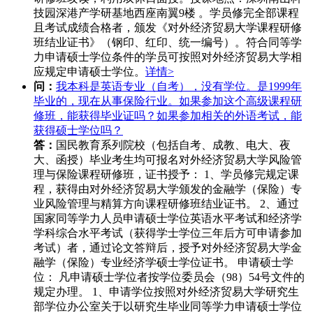
技园深港产学研基地西座南翼9楼 。学员修完全部课程
且考试成绩合格者，颁发《对外经济贸易大学课程研修
班结业证书》（钢印、红印、统一编号）。符合同等学
力申请硕士学位条件的学员可按照对外经济贸易大学相
应规定申请硕士学位。
详情>
问：
我本科是英语专业（自考），没有学位。是1999年
毕业的，现在从事保险行业。如果参加这个高级课程研
修班，能获得毕业证吗？如果参加相关的外语考试，能
获得硕士学位吗？
答：
国民教育系列院校（包括自考、成教、电大、夜
大、函授）毕业考生均可报名对外经济贸易大学风险管
理与保险课程研修班，证书授予： 1、学员修完规定课
程，获得由对外经济贸易大学颁发的金融学（保险）专
业风险管理与精算方向课程研修班结业证书。 2、通过
国家同等学力人员申请硕士学位英语水平考试和经济学
学科综合水平考试（获得学士学位三年后方可申请参加
考试）者，通过论文答辩后，授予对外经济贸易大学金
融学（保险）专业经济学硕士学位证书。 申请硕士学
位： 凡申请硕士学位者按学位委员会（98）54号文件的
规定办理。 1、申请学位按照对外经济贸易大学研究生
部学位办公室关于以研究生毕业同等学力申请硕士学位