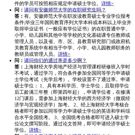
件的学员可按照相应规定申请硕士学位。
详情>
问：
请问有安徽师范大学的在职研究生吗？
答：
有。安徽师范大学在职攻读教育硕士专业学位报考
条件;毕业三年国民教育序列大学本科或本科以上毕业并
取得毕业证书（一般应有学位证书）的在职普通中学、
小学、幼儿园和其他中等学校的文化基础课专任教师或
管理人员，以及省、市、区、县教育研究部门或政府机
关教育系统中有相当于中学、小学、幼儿园教师职务的
教研员或管理人员。
详情>
问：
请问你们的通过率是多少啊？
答：
上海财经大学房地产经济与管理课程研修班入学时
不考试，通过学习，符合条件参加全国同等学力申请硕
士学位考试（先学后考）。学校设置不了通过率。申请
硕士学位： 1、具有本科学历、学士学位，且取得学位
后工龄满三年整（即第四年起），申请学位者，在修满
12门课后，需参加上海财经大学的西方经济学（微观经
济学与宏观经济学）加考。 2、经上海财经大学考核合
格者即可参加以同等学力申请硕士学位的英语和学科综
合水平全国统考。 3、全国统考合格者即可进入硕士学
位论文撰写阶段。通过论文答辩，即可申请经济学硕士
学位。
详情>