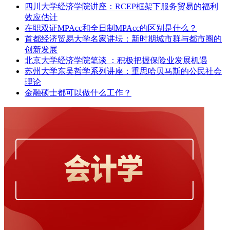
四川大学经济学院讲座：RCEP框架下服务贸易的福利
效应估计
在职双证MPAcc和全日制MPAcc的区别是什么？
首都经济贸易大学名家讲坛：新时期城市群与都市圈的
创新发展
北京大学经济学院笔谈 ：积极把握保险业发展机遇
苏州大学东吴哲学系列讲座：重思哈贝马斯的公民社会
理论
金融硕士都可以做什么工作？