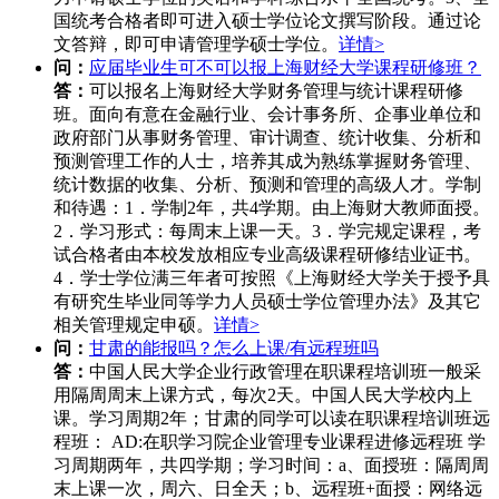
国统考合格者即可进入硕士学位论文撰写阶段。通过论
文答辩，即可申请管理学硕士学位。
详情>
问：
应届毕业生可不可以报上海财经大学课程研修班？
答：
可以报名上海财经大学财务管理与统计课程研修
班。面向有意在金融行业、会计事务所、企事业单位和
政府部门从事财务管理、审计调查、统计收集、分析和
预测管理工作的人士，培养其成为熟练掌握财务管理、
统计数据的收集、分析、预测和管理的高级人才。学制
和待遇：1．学制2年，共4学期。由上海财大教师面授。
2．学习形式：每周末上课一天。3．学完规定课程，考
试合格者由本校发放相应专业高级课程研修结业证书。
4．学士学位满三年者可按照《上海财经大学关于授予具
有研究生毕业同等学力人员硕士学位管理办法》及其它
相关管理规定申硕。
详情>
问：
甘肃的能报吗？怎么上课/有远程班吗
答：
中国人民大学企业行政管理在职课程培训班一般采
用隔周周末上课方式，每次2天。中国人民大学校内上
课。学习周期2年；甘肃的同学可以读在职课程培训班远
程班： AD:在职学习院企业管理专业课程进修远程班 学
习周期两年，共四学期；学习时间：a、面授班：隔周周
末上课一次，周六、日全天；b、远程班+面授：网络远