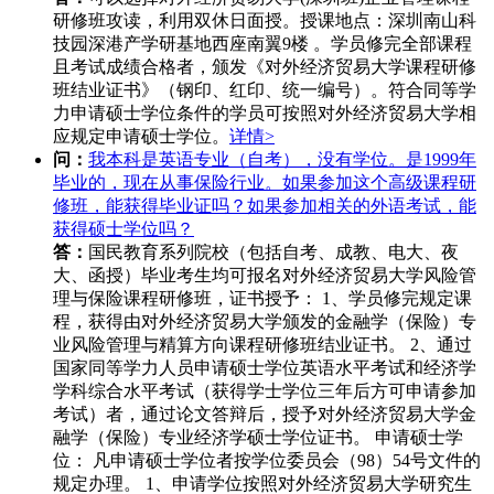
研修班攻读，利用双休日面授。授课地点：深圳南山科
技园深港产学研基地西座南翼9楼 。学员修完全部课程
且考试成绩合格者，颁发《对外经济贸易大学课程研修
班结业证书》（钢印、红印、统一编号）。符合同等学
力申请硕士学位条件的学员可按照对外经济贸易大学相
应规定申请硕士学位。
详情>
问：
我本科是英语专业（自考），没有学位。是1999年
毕业的，现在从事保险行业。如果参加这个高级课程研
修班，能获得毕业证吗？如果参加相关的外语考试，能
获得硕士学位吗？
答：
国民教育系列院校（包括自考、成教、电大、夜
大、函授）毕业考生均可报名对外经济贸易大学风险管
理与保险课程研修班，证书授予： 1、学员修完规定课
程，获得由对外经济贸易大学颁发的金融学（保险）专
业风险管理与精算方向课程研修班结业证书。 2、通过
国家同等学力人员申请硕士学位英语水平考试和经济学
学科综合水平考试（获得学士学位三年后方可申请参加
考试）者，通过论文答辩后，授予对外经济贸易大学金
融学（保险）专业经济学硕士学位证书。 申请硕士学
位： 凡申请硕士学位者按学位委员会（98）54号文件的
规定办理。 1、申请学位按照对外经济贸易大学研究生