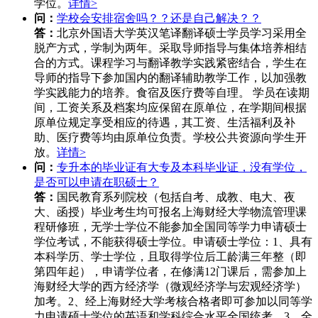
学位。
详情>
问：
学校会安排宿舍吗？？还是自己解决？？
答：
北京外国语大学英汉笔译翻译硕士学员学习采用全
脱产方式，学制为两年。采取导师指导与集体培养相结
合的方式。课程学习与翻译教学实践紧密结合，学生在
导师的指导下参加国内的翻译辅助教学工作，以加强教
学实践能力的培养。食宿及医疗费等自理。 学员在读期
间，工资关系及档案均应保留在原单位，在学期间根据
原单位规定享受相应的待遇，其工资、生活福利及补
助、医疗费等均由原单位负责。学校公共资源向学生开
放。
详情>
问：
专升本的毕业证有大专及本科毕业证，没有学位，
是否可以申请在职硕士？
答：
国民教育系列院校（包括自考、成教、电大、夜
大、函授）毕业考生均可报名上海财经大学物流管理课
程研修班，无学士学位不能参加全国同等学力申请硕士
学位考试，不能获得硕士学位。申请硕士学位：1、具有
本科学历、学士学位，且取得学位后工龄满三年整（即
第四年起），申请学位者，在修满12门课后，需参加上
海财经大学的西方经济学（微观经济学与宏观经济学）
加考。2、经上海财经大学考核合格者即可参加以同等学
力申请硕士学位的英语和学科综合水平全国统考。3、全