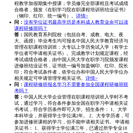
程教学加假期集中授课；学员修完全部课程且考试成绩
合格者，颁发《在职学习院在职课程培训班结业证书》
（钢印、红印、统一编号）。
详情>
问：
没有学位证书最高学历是本科成人教育业余可以读
课程研修班吗？
答：
国民教育系列院校（包括自考、成教、电大、夜
大、函授）毕业考生均可报名中国人民大学教育经济与
管理在职课程培训班：大专以上学历免试入学（有学士
学位者可申请相关证书）。完成教学计划规定课程，经
考试成绩合格者，由中国人民大学在职学习院颁发课程
进修班结业证书，证书统一编号加盖钢印、红印、院长
印；符合考试条件者，依学位办和中国人民大学学位办
相关规定可申请管理学相关证书。
详情>
问：
课程研修班报名学习不需要参加全国课程研修班联
考吗？
答：
中国人民大学企业管理在职课程培训班入学时不考
试，通过学习，符合条件参加全国在职学习申请相关证
书考试，符合学历条件即可入学。招生条件： 1、大学
本科毕业，并获得学士学位满2年。 2、大专学历者，可
参加进修班课程的学习，但不能申请相关证书。 申请相
关证书： 1、获得学士学位满三年，已通过所学专业18