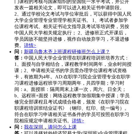
门课程的考核与国家组织的全国统一水平考试，并公开
发表一篇相关论文，即可以进入相关证书申请阶段。
2、通过学校论文考试与学位审批后，可以获得中国人民
大学企业管理专业管理学相关证书。 1、考试者参加学
位课程考试、相关证书论文指导及考试等培训费，另按
中国人民大学相关规定执行； 2、进修班正式开课后，
学员因故不能坚持进修，视作自动放弃学习，不退进修
费。
详情>
问：
新疆乌鲁木齐上班课程研修班怎么上课？
答：
中国人民大学企业管理在职课程培训班培养方式：
1、面授与自学相结合，课程教学时间两年，业余时间授
课；2、申请相关证书的学员需办理学位课程考试资格
卡，有效期为4年。AD:在职学习院企业管理专业在职学
习课程进修远程班学习周期两年，共四学期；学习时
间：a、面授班：隔周周末上课一次，周六、日全天；
b、远程班+面授：网络远程教学加假期集中授课；学员
修完全部课程且考试成绩合格者，颁发《在职学习院在
职课程培训班结业证书》（钢印、红印、统一编号）。
符合在职学习申请相关证书条件的学员可按照在职学习
院相应规定申请相关证书。
详情>
问：
我在深圳，请问怎么上课
答：
可以选择对外经济贸易大学(深圳班)企业管理课程