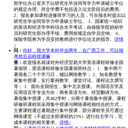
部学位办公室关于以研究生毕业同等学力申请硕士学位
的规定办理。所交学费不包括进入论文阶段后的费用。
2、报名参加课程进修班学习的人员，可在报名时提出以
研究生毕业同等学力申请硕士学位。 3、国家统一组织
的英语和经济学学科综合水平考试，由保险学院协助学
员到研究生部办理手续，费用按规定由学员交纳。 4、
保险学院将为学员安排教师进行学位论文的指导。
详情
>
问：
你好，我大学本科毕业两年，在广西工作，可以报
考然后远程授课嘛
答：
欢迎报名就读对外经济贸易大学英语课程研修全国
暑假班，英语课程研修全国暑假班特点： 1、集中两个
暑假各二十个学习日，辅以网络教学； 2、知名教授专
家集中授课，实行案例教学、课堂讨论、课程论文撰写
等； 3、面向全国招生，集中北京授课。 外国语言学及
应用语言学专业方向：商务英语方向、经贸翻译方向。
暑假集中授课，共462学时，分两个暑假集中授课。课程
研修班课程班采用集中授课与网络课程相结合的方式，
主要课程通过暑期进行集中授课，部分课程学员可通过
网络课堂（不超过全部课程的25%）进行自主学习，完
成本课程的相关要求。
详情>