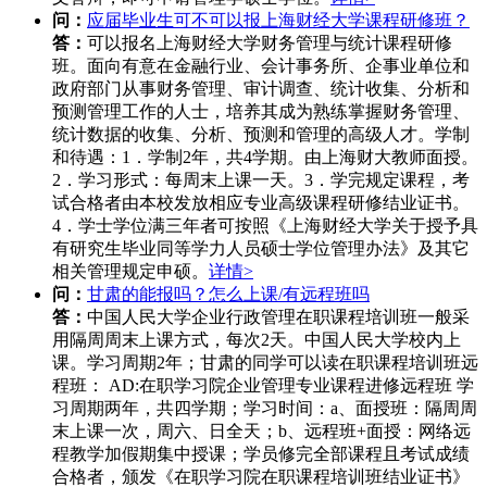
问：
应届毕业生可不可以报上海财经大学课程研修班？
答：
可以报名上海财经大学财务管理与统计课程研修
班。面向有意在金融行业、会计事务所、企事业单位和
政府部门从事财务管理、审计调查、统计收集、分析和
预测管理工作的人士，培养其成为熟练掌握财务管理、
统计数据的收集、分析、预测和管理的高级人才。学制
和待遇：1．学制2年，共4学期。由上海财大教师面授。
2．学习形式：每周末上课一天。3．学完规定课程，考
试合格者由本校发放相应专业高级课程研修结业证书。
4．学士学位满三年者可按照《上海财经大学关于授予具
有研究生毕业同等学力人员硕士学位管理办法》及其它
相关管理规定申硕。
详情>
问：
甘肃的能报吗？怎么上课/有远程班吗
答：
中国人民大学企业行政管理在职课程培训班一般采
用隔周周末上课方式，每次2天。中国人民大学校内上
课。学习周期2年；甘肃的同学可以读在职课程培训班远
程班： AD:在职学习院企业管理专业课程进修远程班 学
习周期两年，共四学期；学习时间：a、面授班：隔周周
末上课一次，周六、日全天；b、远程班+面授：网络远
程教学加假期集中授课；学员修完全部课程且考试成绩
合格者，颁发《在职学习院在职课程培训班结业证书》