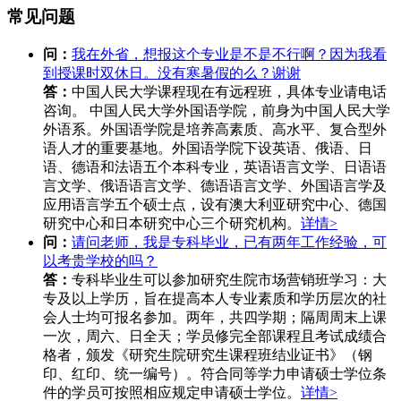
常见问题
问：
我在外省，想报这个专业是不是不行啊？因为我看
到授课时双休日。没有寒暑假的么？谢谢
答：
中国人民大学课程现在有远程班，具体专业请电话
咨询。 中国人民大学外国语学院，前身为中国人民大学
外语系。外国语学院是培养高素质、高水平、复合型外
语人才的重要基地。外国语学院下设英语、俄语、日
语、德语和法语五个本科专业，英语语言文学、日语语
言文学、俄语语言文学、德语语言文学、外国语言学及
应用语言学五个硕士点，设有澳大利亚研究中心、德国
研究中心和日本研究中心三个研究机构。
详情>
问：
请问老师，我是专科毕业，已有两年工作经验，可
以考贵学校的吗？
答：
专科毕业生可以参加研究生院市场营销班学习：大
专及以上学历，旨在提高本人专业素质和学历层次的社
会人士均可报名参加。两年，共四学期；隔周周末上课
一次，周六、日全天；学员修完全部课程且考试成绩合
格者，颁发《研究生院研究生课程班结业证书》（钢
印、红印、统一编号）。符合同等学力申请硕士学位条
件的学员可按照相应规定申请硕士学位。
详情>