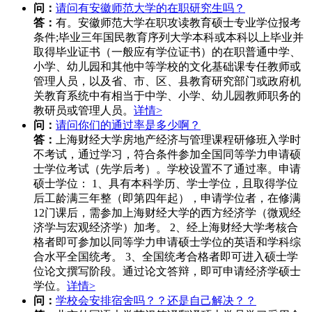
问：
请问有安徽师范大学的在职研究生吗？
答：
有。安徽师范大学在职攻读教育硕士专业学位报考
条件;毕业三年国民教育序列大学本科或本科以上毕业并
取得毕业证书（一般应有学位证书）的在职普通中学、
小学、幼儿园和其他中等学校的文化基础课专任教师或
管理人员，以及省、市、区、县教育研究部门或政府机
关教育系统中有相当于中学、小学、幼儿园教师职务的
教研员或管理人员。
详情>
问：
请问你们的通过率是多少啊？
答：
上海财经大学房地产经济与管理课程研修班入学时
不考试，通过学习，符合条件参加全国同等学力申请硕
士学位考试（先学后考）。学校设置不了通过率。申请
硕士学位： 1、具有本科学历、学士学位，且取得学位
后工龄满三年整（即第四年起），申请学位者，在修满
12门课后，需参加上海财经大学的西方经济学（微观经
济学与宏观经济学）加考。 2、经上海财经大学考核合
格者即可参加以同等学力申请硕士学位的英语和学科综
合水平全国统考。 3、全国统考合格者即可进入硕士学
位论文撰写阶段。通过论文答辩，即可申请经济学硕士
学位。
详情>
问：
学校会安排宿舍吗？？还是自己解决？？