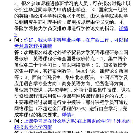
2、报名参加课程进修班学习的人员，可在报名时提出以
研究生毕业同等学力申请硕士学位。 3、国家统一组织
的英语和经济学学科综合水平考试，由保险学院协助学
员到研究生部办理手续，费用按规定由学员交纳。 4、
保险学院将为学员安排教师进行学位论文的指导。
详情
>
问：
你好，我大学本科毕业两年，在广西工作，可以报
考然后远程授课嘛
答：
欢迎报名就读对外经济贸易大学英语课程研修全国
暑假班，英语课程研修全国暑假班特点： 1、集中两个
暑假各二十个学习日，辅以网络教学； 2、知名教授专
家集中授课，实行案例教学、课堂讨论、课程论文撰写
等； 3、面向全国招生，集中北京授课。 外国语言学及
应用语言学专业方向：商务英语方向、经贸翻译方向。
暑假集中授课，共462学时，分两个暑假集中授课。课程
研修班课程班采用集中授课与网络课程相结合的方式，
主要课程通过暑期进行集中授课，部分课程学员可通过
网络课堂（不超过全部课程的25%）进行自主学习，完
成本课程的相关要求。
详情>
问：
上课学习是在什么地方呢 在上海财经学院吗 外地的
想报名怎么学习呢