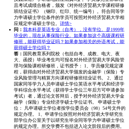
且考试成绩合格者，颁发《对外经济贸易大学课程研修
班结业证书》（钢印、红印、统一编号）。符合同等学
力申请硕士学位条件的学员可按照对外经济贸易大学相
应规定申请硕士学位。
详情>
问：
我本科是英语专业（自考），没有学位。是1999年
毕业的，现在从事保险行业。如果参加这个高级课程研
修班，能获得毕业证吗？如果参加相关的外语考试，能
获得硕士学位吗？
答：
国民教育系列院校（包括自考、成教、电大、夜
大、函授）毕业考生均可报名对外经济贸易大学风险管
理与保险课程研修班，证书授予： 1、学员修完规定课
程，获得由对外经济贸易大学颁发的金融学（保险）专
业风险管理与精算方向课程研修班结业证书。 2、通过
国家同等学力人员申请硕士学位英语水平考试和经济学
学科综合水平考试（获得学士学位三年后方可申请参加
考试）者，通过论文答辩后，授予对外经济贸易大学金
融学（保险）专业经济学硕士学位证书。 申请硕士学
位： 凡申请硕士学位者按学位委员会（98）54号文件的
规定办理。 1、申请学位按照对外经济贸易大学研究生
部学位办公室关于以研究生毕业同等学力申请硕士学位
的规定办理。所交学费不包括进入论文阶段后的费用。