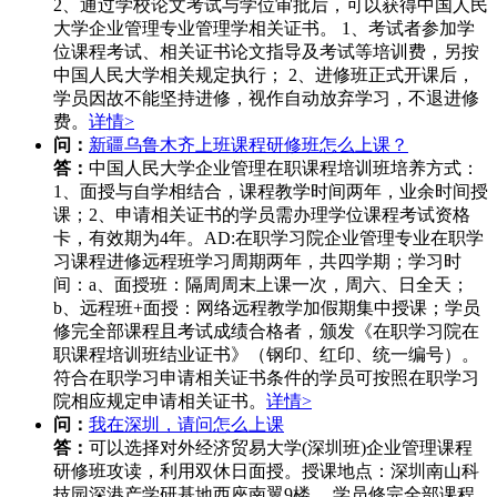
2、通过学校论文考试与学位审批后，可以获得中国人民
大学企业管理专业管理学相关证书。 1、考试者参加学
位课程考试、相关证书论文指导及考试等培训费，另按
中国人民大学相关规定执行； 2、进修班正式开课后，
学员因故不能坚持进修，视作自动放弃学习，不退进修
费。
详情>
问：
新疆乌鲁木齐上班课程研修班怎么上课？
答：
中国人民大学企业管理在职课程培训班培养方式：
1、面授与自学相结合，课程教学时间两年，业余时间授
课；2、申请相关证书的学员需办理学位课程考试资格
卡，有效期为4年。AD:在职学习院企业管理专业在职学
习课程进修远程班学习周期两年，共四学期；学习时
间：a、面授班：隔周周末上课一次，周六、日全天；
b、远程班+面授：网络远程教学加假期集中授课；学员
修完全部课程且考试成绩合格者，颁发《在职学习院在
职课程培训班结业证书》（钢印、红印、统一编号）。
符合在职学习申请相关证书条件的学员可按照在职学习
院相应规定申请相关证书。
详情>
问：
我在深圳，请问怎么上课
答：
可以选择对外经济贸易大学(深圳班)企业管理课程
研修班攻读，利用双休日面授。授课地点：深圳南山科
技园深港产学研基地西座南翼9楼 。学员修完全部课程