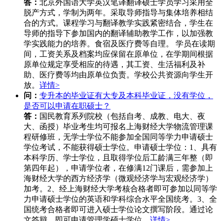
答：
北京外国语大学英汉笔译翻译硕士学员学习采用全
脱产方式，学制为两年。采取导师指导与集体培养相结
合的方式。课程学习与翻译教学实践紧密结合，学生在
导师的指导下参加国内的翻译辅助教学工作，以加强教
学实践能力的培养。食宿及医疗费等自理。 学员在读期
间，工资关系及档案均应保留在原单位，在学期间根据
原单位规定享受相应的待遇，其工资、生活福利及补
助、医疗费等均由原单位负责。学校公共资源向学生开
放。
详情>
问：
专升本的毕业证有大专及本科毕业证，没有学位，
是否可以申请在职硕士？
答：
国民教育系列院校（包括自考、成教、电大、夜
大、函授）毕业考生均可报名上海财经大学物流管理课
程研修班，无学士学位不能参加全国同等学力申请硕士
学位考试，不能获得硕士学位。申请硕士学位：1、具有
本科学历、学士学位，且取得学位后工龄满三年整（即
第四年起），申请学位者，在修满12门课后，需参加上
海财经大学的西方经济学（微观经济学与宏观经济学）
加考。2、经上海财经大学考核合格者即可参加以同等学
力申请硕士学位的英语和学科综合水平全国统考。3、全
国统考合格者即可进入硕士学位论文撰写阶段。通过论
文答辩，即可申请管理学硕士学位。
详情>