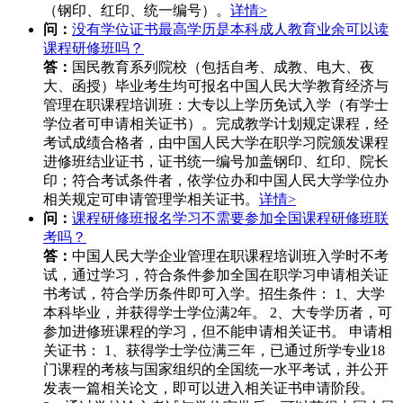
（钢印、红印、统一编号）。
详情>
问：
没有学位证书最高学历是本科成人教育业余可以读
课程研修班吗？
答：
国民教育系列院校（包括自考、成教、电大、夜
大、函授）毕业考生均可报名中国人民大学教育经济与
管理在职课程培训班：大专以上学历免试入学（有学士
学位者可申请相关证书）。完成教学计划规定课程，经
考试成绩合格者，由中国人民大学在职学习院颁发课程
进修班结业证书，证书统一编号加盖钢印、红印、院长
印；符合考试条件者，依学位办和中国人民大学学位办
相关规定可申请管理学相关证书。
详情>
问：
课程研修班报名学习不需要参加全国课程研修班联
考吗？
答：
中国人民大学企业管理在职课程培训班入学时不考
试，通过学习，符合条件参加全国在职学习申请相关证
书考试，符合学历条件即可入学。招生条件： 1、大学
本科毕业，并获得学士学位满2年。 2、大专学历者，可
参加进修班课程的学习，但不能申请相关证书。 申请相
关证书： 1、获得学士学位满三年，已通过所学专业18
门课程的考核与国家组织的全国统一水平考试，并公开
发表一篇相关论文，即可以进入相关证书申请阶段。